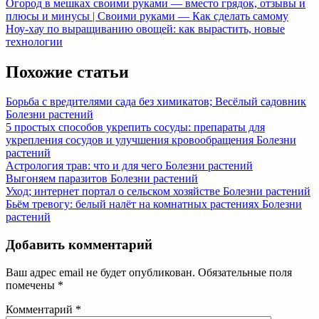
Навигация
Previous
Огород в мешках своими руками — вместо грядок, отзывы и
Post:
плюсы и минусы | Своими руками — Как сделать самому
по
Next
Ноу-хау по выращиванию овощей: как вырастить, новые
записям
Post:
технологии
Похожие статьи
Борьба с вредителями сада без химикатов; Весёлый садовник
Болезни растений
5 простых способов укрепить сосуды: препараты для
укрепления сосудов и улучшения кровообращения
Болезни
растений
Астрология трав: что и для чего
Болезни растений
Выгоняем паразитов
Болезни растений
Уход; интернет портал о сельском хозяйстве
Болезни растений
Бьём тревогу: белый налёт на комнатных растениях
Болезни
растений
Добавить комментарий
Ваш адрес email не будет опубликован.
Обязательные поля
помечены
*
Комментарий
*