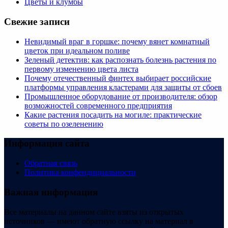
Цветы и клумбы
Свежие записи
Невидимый враг в горшке: почему вянет комнатный
цветок при идеальном поливе
Зеленый детектив: как распознать болезнь растения по
первому изменению цвета листа
Почему отечественный финтех выбирает российские
платформы управления кластерами для защиты от сбоев
Промышленное оборудование от производителя: обзор
возможностей современного предприятия
Какие растения посадить на могиле: практические
советы по озеленению
Информация сайта
Обратная связь
Политика конфендициальности
Важная информация
Все материалы на данном сайте взяты из открытых
источников — имеют обратную ссылку на материал в