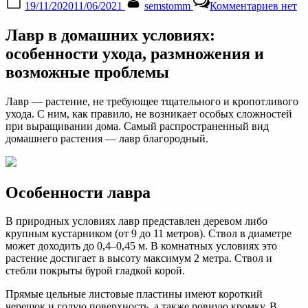
19/11/2020
11/06/2021
semstomm
Комментариев
нет
on
запис
Комн
Лавр в домашних условиях:
лавр:
уход,
особенности ухода, размножения и
размн
возможные проблемы
и
болез
Лавр ― растение, не требующее тщательного и кропотливого
ухода. С ним, как правило, не возникает особых сложностей
при выращивании дома. Самый распространенный вид
домашнего растения ― лавр благородный.
Особенности лавра
В природных условиях лавр представлен деревом либо
крупным кустарником (от 9 до 11 метров). Ствол в диаметре
может доходить до 0,4–0,45 м. В комнатных условиях это
растение достигает в высоту максимум 2 метра. Ствол и
стебли покрыты бурой гладкой корой.
Прямые цельные листовые пластины имеют короткий
черешок и голую поверхность, а также ровную кромку. В