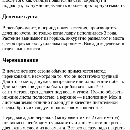
После того как сеянцы появятся на свет, окрепнут и
подрастут, их нужно пересадить в более просторную емкость.
Деление куста
В октябре–марте, в период покоя растения, производится
деление куста, но только когда лавру исполнилось 3 года.
Растение вынимают из горшка, аккуратно разделяют и места
срезов присыпают угольным порошком. Высадите деленки в
отдельные емкости.
Черенкование
В начале летнего сезона обычно применяется метод
черенкования, несмотря на то, что он достаточно трудный.
Для этого метода нужны вызревшие или однолетние побеги.
Длина черенков должна быть приблизительно 7–9
сантиметров, срез делают под косым углом. Нужно обрезать
нижние листы полностью, а верхние ― наполовину. Мох и
листовая земля отлично подойдут в качестве питательной
среды. Брать их следует в одинаковом количестве.
Перед высадкой черенков (заглубляют их на 2 сантиметра)
почвосмесь необходимо увлажнить, а дно емкости покрыть
дренажным слоем из керамзита. Все это сверху надо накрыть