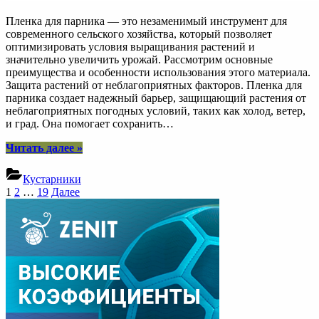
Пленка для парника — это незаменимый инструмент для
современного сельского хозяйства, который позволяет
оптимизировать условия выращивания растений и
значительно увеличить урожай. Рассмотрим основные
преимущества и особенности использования этого материала.
Защита растений от неблагоприятных факторов. Пленка для
парника создает надежный барьер, защищающий растения от
неблагоприятных погодных условий, таких как холод, ветер,
и град. Она помогает сохранить…
“Пленка
Читать далее
»
для
парника.
Кустарники
Эффективное
Пагинация
1
2
…
19
Далее
средство
записей
для
увеличения
урожая”