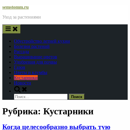
Skip
semstomm.ru
to
Уход за растениями
content
Обустройство летней кухни
Болезни растений
Рассада
Выращивание цветов
Удобрения для почвы
Газон
Цветы и клумбы
Кустарники
Новости
Toggle
search
Найти:
form
Рубрика:
Кустарники
Когда целесообразно выбрать тую