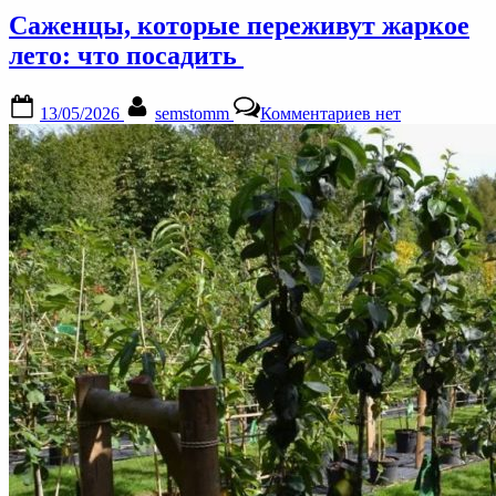
Брабант”
Саженцы, которые переживут жаркое
лето: что посадить
Posted
By
к
13/05/2026
semstomm
Комментариев
нет
on
записи
Саженцы,
которые
переживут
жаркое
лето:
что
посадить