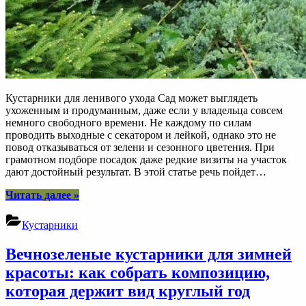
Кустарники для ленивого ухода Сад может выглядеть
ухоженным и продуманным, даже если у владельца совсем
немного свободного времени. Не каждому по силам
проводить выходные с секатором и лейкой, однако это не
повод отказываться от зелени и сезонного цветения. При
грамотном подборе посадок даже редкие визиты на участок
дают достойный результат. В этой статье речь пойдет…
“10
Читать далее
»
неприхотливых
кустарников,
Кустарники
которые
украсят
Вечнозеленые кустарники для зимней
сад
и
красоты: как собрать композицию,
выдержат
которая держит вид круглый год
ленивый
уход”