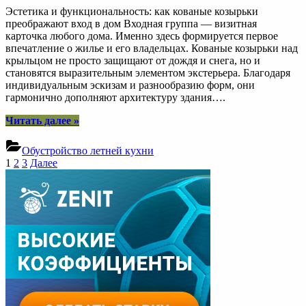
Эстетика и функциональность: как кованые козырьки
преображают вход в дом Входная группа — визитная
карточка любого дома. Именно здесь формируется первое
впечатление о жилье и его владельцах. Кованые козырьки над
крыльцом не просто защищают от дождя и снега, но и
становятся выразительным элементом экстерьера. Благодаря
индивидуальным эскизам и разнообразию форм, они
гармонично дополняют архитектуру здания….
“Кованые
Читать далее
»
козырьки
над
Обустройство летней кухни
крыльцом:
Пагинация
1
2
3
Далее
сочетание
записей
красоты
и
практичности”