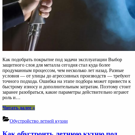
Как подобрать покрытие под задачи эксплуатации Выбор
защитного слоя для металла сегодня стал куда более
продуманным процессом, чем несколько лет назад. Разные
условия — от улицы до агрессивных производств — требуют
точного подхода. Ошибка на этапе подбора может привести к
быстрому износу и дополнительным затратам. Поэтому стоит
заранее разобраться, какие параметры действительно играют
роль и…
“Порошковая
Читать далее
»
покраска:
как
Обустройство летней кухни
выбрать
покрытие
Как обустроить летнюю кухню под
под