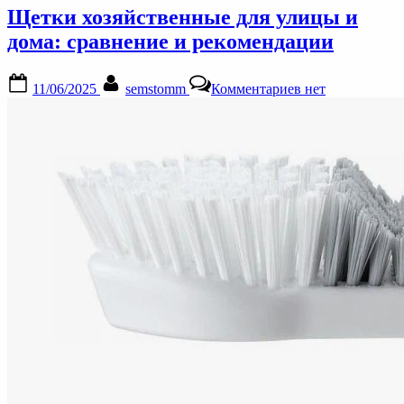
применения
Щетки хозяйственные для улицы и
и
преимущества”
дома: сравнение и рекомендации
Posted
By
к
11/06/2025
semstomm
Комментариев
нет
on
записи
Щетки
хозяйственные
для
улицы
и
дома:
сравнение
и
рекомендации