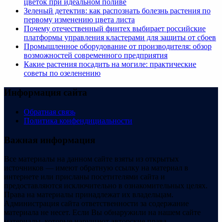
цветок при идеальном поливе
Зеленый детектив: как распознать болезнь растения по
первому изменению цвета листа
Почему отечественный финтех выбирает российские
платформы управления кластерами для защиты от сбоев
Промышленное оборудование от производителя: обзор
возможностей современного предприятия
Какие растения посадить на могиле: практические
советы по озеленению
Информация сайта
Обратная связь
Политика конфендициальности
Важная информация
Все материалы на данном сайте взяты из открытых
источников — имеют обратную ссылку на материал в
интернете или присланы посетителями сайта и
предоставляются исключительно в ознакомительных целях.
Права на материалы принадлежат их владельцам.
Администрация сайта ответственности за содержание
материала не несет. Если Вы обнаружили на нашем сайте
материалы, которые нарушают авторские права,