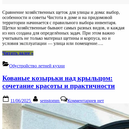
Сравнение хозяйственных щеток для улицы и дома: выбор,
особенности и советы Чистота в доме и на придомовой
территории начинается с правильного выбора инвентаря.
Щетки хозяйственные бывают самых разных видов, и каждая
из них создана для определённых задач. При этом важно
учитывать не только материал щетины и корпуса, но и
условия эксплуатации — улица или помещение….
“Щетки
Читать далее
»
хозяйственные
для
Обустройство летней кухни
улицы
и
Кованые козырьки над крыльцом:
дома:
сравнение
сочетание красоты и практичности
и
рекомендации”
Posted
By
к
11/06/2025
semstomm
Комментариев
нет
on
записи
Кованые
козырьки
над
крыльцом:
сочетание