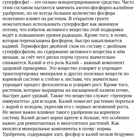
суперфосфат – это сильно концентрированное средство. Часто
этим составом пытаются заменить азотно-фосфорно-калийное
удобрение, но не всегда большое количество фосфора
позитивно влияет на растения. В открытом грунте
нежелательно использовать суперфосфат как минимум
потому, что избыток активного вещества этой подкормки
ведёт к повышению уровня радиации. Кроме того, в почве,
которая перенасыщена фосфором, быстро накапливается
кадмий. Термофосфат двойной схож по составу с двойным
суперфосфатом, но содержание активного вещества в нём
меньше, за счёт чего риски порчи грунта значительно
снижаются. Калий и его роль Калий – важный компонент
здоровой прикормки. Это вещество ускоряет и упрощает
транспортировку минералов и других полезных веществ по
корневой системе и стеблю к листьям, что значительно
упрощает процесс фотосинтеза и ускоряет рост. Кроме того,
растения, которые выращены на насыщенной калием почве,
быстрее дают урожай. Также это вещество служит «тренером
иммунитета» для всходов. Калий помогает растению бороться
с жарой и холодом, укрепляя его с первых мгновений роста.
Не менее важно влияние такого удобрения на корневую
систему. Калий делает корни крепче и больше, что особенно
важно для ремонтантных и многолетних растений. Как
вносятся минеральные компоненты в почву: нормы
Удобрения, содержащие азот, фосфор и калий нельзя бездумно