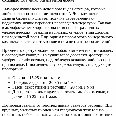
сохраняются в легко усваиваемой форме.
Аммофос лучше всего использовать для огурцов, которые
любят такое соотношение элементов NPK – комплекса.
Данная бахчевая культура, получив своевременную
подкормку, лучше переносит перепады температуры. Так как
в аммофоске нет хлора, то она не вызывает различных
«аллергических» реакций на листьях огурцов, типа хлороза
или мучнистой росы. Еще одним плюсом этого минерального
комплекса является отсутствие в нем нитратных соединений.
Применять агротук можно на любом этапе вегетации садовых
и огородных культур. Но лучше всего добавлять фосфорные
удобрения либо осенью, под зяблевую вспашку, либо весной,
при посадке. В последнем случае рекомендуются следующие
пропорции:
Овощи – 15-25 г на 1 м.кв;
Плодовые деревья – 20-35 г на 1 м.кв;
Газон, декоративные растения – 20 г на 1 м.кв.
Для цветов рекомендуется вносить аммофос осенью, из
расчета 15-25 г на 1 м.кв.
Дозировка зависит от перспективных размеров растения. Для
крупных, мясистых пионов или гладиолусов желательно
подсыпать побольше гранул, а для тонких и изящных гвоздик,