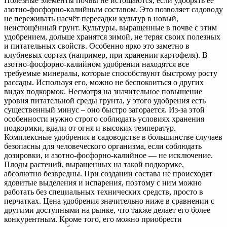
Полезные элементы почвы не истощаются, если удобрять её
азотно-фосфорно-калийным составом. Это позволяет садоводу
не переживать насчёт пересадки культур в новый,
неистощённый грунт. Культуры, выращенные в почве с этим
удобрением, дольше хранятся зимой, не теряя своих полезных
и питательных свойств. Особенно ярко это заметно в
клубневых сортах (например, при хранении картофеля). В
азотно-фосфорно-калийном удобрении находятся все
требуемые минералы, которые способствуют быстрому росту
рассады. Используя его, можно не беспокоиться о других
видах подкормок. Несмотря на значительное повышение
уровня питательной среды грунта, у этого удобрения есть
существенный минус – оно быстро загорается. Из-за этой
особенности нужно строго соблюдать условиях хранения
подкормки, вдали от огня и высоких температур.
Комплексные удобрения в садоводстве в большинстве случаев
безопасны для человеческого организма, если соблюдать
дозировки, и азотно-фосфорно-калийное — не исключение.
Плоды растений, выращенных на такой подкормке,
абсолютно безвредны. При создании состава не происходят
ядовитые выделения и испарения, поэтому с ним можно
работать без специальных технических средств, просто в
перчатках. Цена удобрения значительно ниже в сравнении с
другими доступными на рынке, что также делает его более
конкурентным. Кроме того, его можно приобрести