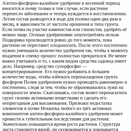
Азотно-фосфорно-калийное удобрение в весенний период
вносится в почву только в том случае, если растение
перенесло заболевание и теперь нуждается в восстановлении.
Летом состав разводится в воде для полива один-два раза в
месяц, в зависимости от частоты орошения и типа грунта.
Если почва на участке каменистая или глинистая, удобрять её
можно чаще. Осенью удобрениями злоупотреблять нельзя.
Подкормка производится ровно до того момента, пока
растение не перестанет плодоносить. После этого постепенно
нужно уменьшать количество удобрения так, чтобы к моменту
впадения в спячку процесс полностью прекратился. Не менее
важно учитывать и то, с каким видом средства садовод имеет
дело. Например, средство суперфосфат —
концентрированное. Его нужно разбавить в большем
количестве воды, чтобы избежать перенасыщения грунта
фосфором Полив удобрением нужно проводить равномерно и
постепенно, следя за тем, чтобы не образовывались лужи на
поверхности земли. Скапливаясь, состав может перенасытить
грунт своими активными веществами и сделать его
непригодным для высаживания. Признаки недостатка
элементов в почве Нехватка любого из трёх активных
компонентов азотно-фосфорно-калийного удобрения может
привести к губительным последствиям для растения:
Значительно повышается время роста растения. Структура
листа становится вялой, он скукоживается и покрывается