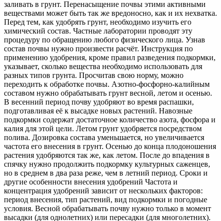
заливать в грунт. Перенасыщение почвы этими активными
веществами может быть так же вредоносно, как и их нехватка.
Перед тем, как удобрять грунт, необходимо изучить его
химический состав. Частные лаборатории проводят эту
процедуру по обращению любого физического лица. Узнав
состав почвы нужно произвести расчёт. Инструкция по
применению удобрения, кроме правил разведения подкормки,
указывает, сколько вещества необходимо использовать для
разных типов грунта. Просчитав свою норму, можно
переходить к обработке почвы. Азотно-фосфорно-калийным
составом нужно обрабатывать грунт весной, летом и осенью.
В весенний период почву удобряют во время распашки,
подготавливая её к высадке новых растений. Навозные
подкормки содержат достаточное количество азота, фосфора и
калия для этой цели. Летом грунт удобряется посредством
полива. Дозировка состава уменьшается, но увеличивается
частота его внесения в грунт. Осенью до конца плодоношения
растения удобряются так же, как летом. После до впадения в
спячку нужно продолжить подкормку культурных саженцев,
но в среднем в два раза реже, чем в летний период. Сроки и
другие особенности внесения удобрений Частота и
концентрация удобрений зависит от нескольких факторов:
период внесения, тип растений, вид подкормки и погодные
условия. Весной обрабатывать почву нужно только в момент
высадки (для однолетних) или пересадки (для многолетних).