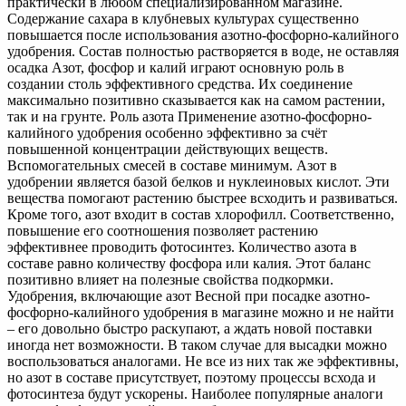
практически в любом специализированном магазине.
Содержание сахара в клубневых культурах существенно
повышается после использования азотно-фосфорно-калийного
удобрения. Состав полностью растворяется в воде, не оставляя
осадка Азот, фосфор и калий играют основную роль в
создании столь эффективного средства. Их соединение
максимально позитивно сказывается как на самом растении,
так и на грунте. Роль азота Применение азотно-фосфорно-
калийного удобрения особенно эффективно за счёт
повышенной концентрации действующих веществ.
Вспомогательных смесей в составе минимум. Азот в
удобрении является базой белков и нуклеиновых кислот. Эти
вещества помогают растению быстрее всходить и развиваться.
Кроме того, азот входит в состав хлорофилл. Соответственно,
повышение его соотношения позволяет растению
эффективнее проводить фотосинтез. Количество азота в
составе равно количеству фосфора или калия. Этот баланс
позитивно влияет на полезные свойства подкормки.
Удобрения, включающие азот Весной при посадке азотно-
фосфорно-калийного удобрения в магазине можно и не найти
– его довольно быстро раскупают, а ждать новой поставки
иногда нет возможности. В таком случае для высадки можно
воспользоваться аналогами. Не все из них так же эффективны,
но азот в составе присутствует, поэтому процессы всхода и
фотосинтеза будут ускорены. Наиболее популярные аналоги