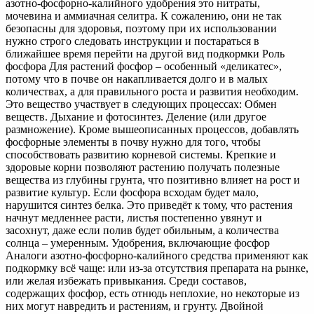
азотно-фосфорно-калийного удобрения это нитраты,
мочевина и аммиачная селитра. К сожалению, они не так
безопасны для здоровья, поэтому при их использовании
нужно строго следовать инструкции и постараться в
ближайшее время перейти на другой вид подкормки Роль
фосфора Для растений фосфор – особенный «деликатес»,
потому что в почве он накапливается долго и в малых
количествах, а для правильного роста и развития необходим.
Это вещество участвует в следующих процессах: Обмен
веществ. Дыхание и фотосинтез. Деление (или другое
размножение). Кроме вышеописанных процессов, добавлять
фосфорные элементы в почву нужно для того, чтобы
способствовать развитию корневой системы. Крепкие и
здоровые корни позволяют растению получать полезные
вещества из глубины грунта, что позитивно влияет на рост и
развитие культур. Если фосфора всходам будет мало,
нарушится синтез белка. Это приведёт к тому, что растения
начнут медленнее расти, листья постепенно увянут и
засохнут, даже если полив будет обильным, а количества
солнца – умеренным. Удобрения, включающие фосфор
Аналоги азотно-фосфорно-калийного средства применяют как
подкормку всё чаще: или из-за отсутствия препарата на рынке,
или желая избежать привыкания. Среди составов,
содержащих фосфор, есть отнюдь неплохие, но некоторые из
них могут навредить и растениям, и грунту. Двойной