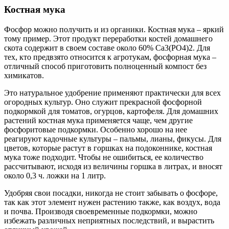
Костная мука
Фосфор можно получить и из органики. Костная мука – яркий
тому пример. Этот продукт переработки костей домашнего
скота содержит в своем составе около 60% Ca3(PO4)2. Для
тех, кто предвзято относится к агротукам, фосфорная мука –
отличный способ приготовить полноценный компост без
химикатов.
Это натуральное удобрение применяют практически для всех
огородных культур. Оно служит прекрасной фосфорной
подкормкой для томатов, огурцов, картофеля. Для домашних
растений костная мука применяется чаще, чем другие
фосфоритовые подкормки. Особенно хорошо на нее
реагируют кадочные культуры – пальмы, лианы, фикусы. Для
цветов, которые растут в горшках на подоконнике, костная
мука тоже подходит. Чтобы не ошибиться, ее количество
рассчитывают, исходя из величины горшка в литрах, и вносят
около 0,3 ч. ложки на 1 литр.
Удобряя свои посадки, никогда не стоит забывать о фосфоре,
так как этот элемент нужен растению также, как воздух, вода
и почва. Производя своевременные подкормки, можно
избежать различных неприятных последствий, и вырастить