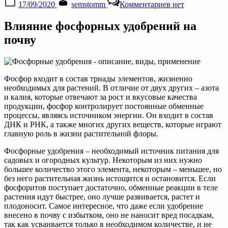
17/09/2020
semstomm
Комментариев
нет
on
записи
Фосфорные
Влияние фосфорных удобрений на
удобрения
—
почву
описание,
виды,
способы
применения
Фосфор входит в состав триады элементов, жизненно
необходимых для растений. В отличие от двух других – азота
и калия, которые отвечают за рост и вкусовые качества
продукции, фосфор контролирует постоянные обменные
процессы, являясь источником энергии. Он входит в состав
ДНК и РНК, а также многих других веществ, которые играют
главную роль в жизни растительной флоры.
Фосфорные удобрения – необходимый источник питания для
садовых и огородных культур. Некоторым из них нужно
большее количество этого элемента, некоторым – меньшее, но
без него растительная жизнь истощится и остановится. Если
фосфоритов поступает достаточно, обменные реакции в теле
растения идут быстрее, оно лучше развивается, растет и
плодоносит. Самое интересное, что даже если удобрение
внесено в почву с избытком, оно не наносит вред посадкам,
так как усваивается только в необходимом количестве, и не