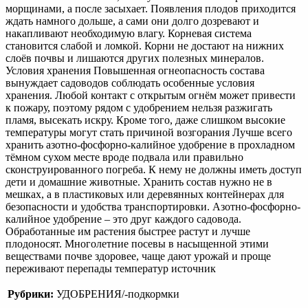
морщинами, а после засыхает. Появления плодов приходится
ждать намного дольше, а сами они долго дозревают и
накапливают необходимую влагу. Корневая система
становится слабой и ломкой. Корни не достают на нижних
слоёв почвы и лишаются других полезных минералов.
Условия хранения Повышенная огнеопасность состава
вынуждает садоводов соблюдать особенные условия
хранения. Любой контакт с открытым огнём может привести
к пожару, поэтому рядом с удобрением нельзя разжигать
пламя, высекать искру. Кроме того, даже слишком высокие
температуры могут стать причиной возгорания Лучше всего
хранить азотно-фосфорно-калийное удобрение в прохладном
тёмном сухом месте вроде подвала или правильно
сконструированного погреба. К нему не должны иметь доступ
дети и домашние животные. Хранить состав нужно не в
мешках, а в пластиковых или деревянных контейнерах для
безопасности и удобства транспортировки. Азотно-фосфорно-
калийное удобрение – это друг каждого садовода.
Обработанные им растения быстрее растут и лучше
плодоносят. Многолетние посевы в насыщенной этими
веществами почве здоровее, чаще дают урожай и проще
переживают перепады температур источник
Рубрики:
УДОБРЕНИЯ/-подкормки