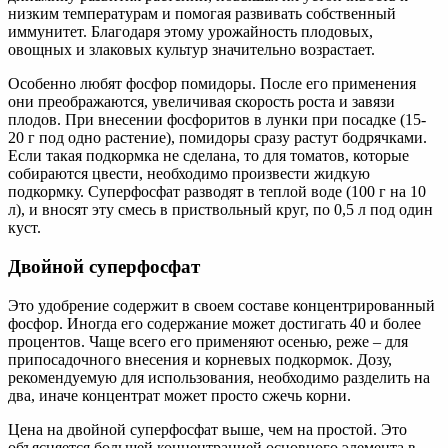
низким температурам и помогая развивать собственный
иммунитет. Благодаря этому урожайность плодовых,
овощных и злаковых культур значительно возрастает.
Особенно любят фосфор помидоры. После его применения
они преображаются, увеличивая скорость роста и завязи
плодов. При внесении фосфоритов в лунки при посадке (15-
20 г под одно растение), помидоры сразу растут бодрячками.
Если такая подкормка не сделана, то для томатов, которые
собираются цвести, необходимо произвести жидкую
подкормку. Суперфосфат разводят в теплой воде (100 г на 10
л), и вносят эту смесь в приствольный круг, по 0,5 л под один
куст.
Двойной суперфосфат
Это удобрение содержит в своем составе концентрированный
фосфор. Иногда его содержание может достигать 40 и более
процентов. Чаще всего его применяют осенью, реже – для
припосадочного внесения и корневых подкормок. Дозу,
рекомендуемую для использования, необходимо разделить на
два, иначе концентрат может просто сжечь корни.
Цена на двойной суперфосфат выше, чем на простой. Это
объясняется большей концентрацией основного элемента в