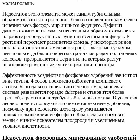
молем больше.
Недостаток этого элемента может самым губительным
образом сказаться на растении. Если из почвенного комплекса
исчезнет весь фосфор, мир лишится будущего. Дефицит
данного компонента самым негативным образом сказывается
на работе репродуктивных функций всей земной флоры. У
растений перестают развиваться семена, у некоторых видов
останавливается или замедляется рост, а злаковые культуры,
чьи поля всегда были покрыты стройными рядами одиночных
колосков, превращаются в дернины, на которых растут
невысокие травянистые кустики ржи или пшеницы.
Эффективность воздействия фосфорных удобрений зависит от
вида грунта. Фосфор прекрасно работает в комплексе с
азотом. Благодаря их сочетанию в черноземах, корневая
система развивается гораздо быстрее и становится более
крепкой, а растения не требуют обильного полива. В условиях
лесных почв используются только комплексные удобрения,
поскольку при недостатке азота сразу уменьшается
положительное влияние фосфора. Комплексы вносятся в
земли с низким показателем плодородия и увеличенным
уровнем кислотности.
Недостаток фосфорных минеральных удобрений