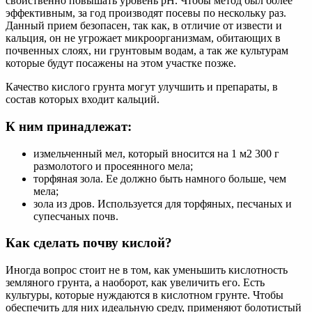
свойственно повышать уровень рН. Чтобы метод был более
эффективным, за год производят посевы по нескольку раз.
Данный прием безопасен, так как, в отличие от извести и
кальция, он не угрожает микроорганизмам, обитающих в
почвенных слоях, ни грунтовым водам, а так же культурам
которые будут посажены на этом участке позже.
Качество кислого грунта могут улучшить и препараты, в
состав которых входит кальций.
К ним принадлежат:
измельченный мел, который вносится на 1 м2 300 г
размолотого и просеянного мела;
торфяная зола. Ее должно быть намного больше, чем
мела;
зола из дров. Используется для торфяных, песчаных и
супесчаных почв.
Как сделать почву кислой?
Иногда вопрос стоит не в том, как уменьшить кислотность
земляного грунта, а наоборот, как увеличить его. Есть
культуры, которые нуждаются в кислотном грунте. Чтобы
обеспечить для них идеальную среду, применяют болотистый