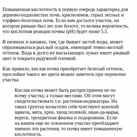
Повышенная кислотность в первую очередь характерна для
дерново-подзолистых почв, красноземов, серых лесных и
торфяно-болотных почв. Если вам достался участок, на
котором раньше был лес или болото, то велика вероятность,
что кислотная реакция почвы (рН) будет ниже 5,5.
В низинах и канавах, там, где бывает застой воды, может
образовываться рыхлый осадок, имеющий темно-желтый
оттенок. Вода в долго не высыхающих лужах имеет ржавый
цвет и покрыта радужной пленкой.
Как правило, кислая почва приобретает белесый оттенок,
прослойки такого же цвета можно заметить при перекопке
участка.
Кислая почва может быть распространена не по
всему участку, а только местами. Об этом могут
свидетельствовать т.н. растения-индикаторы. На
таких грунтах вольготно себя чувствуют конский
щавель, мята, хрен, хвощ полевой, иван-да-марья,
вереск, трехцветная фиалка и подорожник. Если
на вашем еще не освоенном участке преобладают
именно эти растения, то почва имеет повышенную
кислотность.