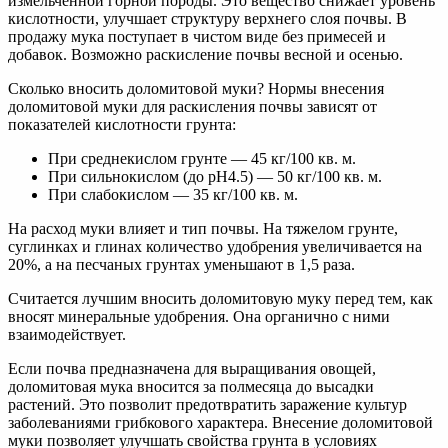
измельченной горной породы. Это вещество снижает уровень
кислотности, улучшает структуру верхнего слоя почвы. В
продажу мука поступает в чистом виде без примесей и
добавок. Возможно раскисление почвы весной и осенью.
Сколько вносить доломитовой муки? Нормы внесения
доломитовой муки для раскисления почвы зависят от
показателей кислотности грунта:
При среднекислом грунте — 45 кг/100 кв. м.
При сильнокислом (до pH4.5) — 50 кг/100 кв. м.
При слабокислом — 35 кг/100 кв. м.
На расход муки влияет и тип почвы. На тяжелом грунте,
суглинках и глинах количество удобрения увеличивается на
20%, а на песчаных грунтах уменьшают в 1,5 раза.
Считается лучшим вносить доломитовую муку перед тем, как
вносят минеральные удобрения. Она органично с ними
взаимодействует.
Если почва предназначена для выращивания овощей,
доломитовая мука вносится за полмесяца до высадки
растений. Это позволит предотвратить заражение культур
заболеваниями грибкового характера. Внесение доломитовой
муки позволяет улучшать свойства грунта в условиях