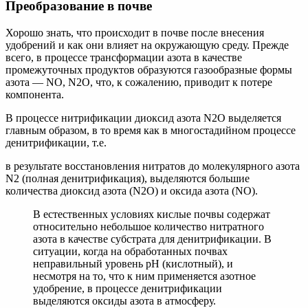
Преобразование в почве
Хорошо знать, что происходит в почве после внесения
удобрений и как они влияет на окружающую среду. Прежде
всего, в процессе трансформации азота в качестве
промежуточных продуктов образуются газообразные формы
азота — NO, N2O, что, к сожалению, приводит к потере
компонента.
В процессе нитрификации диоксид азота N2O выделяется
главным образом, в то время как в многостадийном процессе
денитрификации, т.е.
в результате восстановления нитратов до молекулярного азота
N2 (полная денитрификация), выделяются большие
количества диоксид азота (N2O) и оксида азота (NO).
В естественных условиях кислые почвы содержат
относительно небольшое количество нитратного
азота в качестве субстрата для денитрификации. В
ситуации, когда на обработанных почвах
неправильный уровень рН (кислотный), и
несмотря на то, что к ним применяется азотное
удобрение, в процессе денитрификации
выделяются оксиды азота в атмосферу.