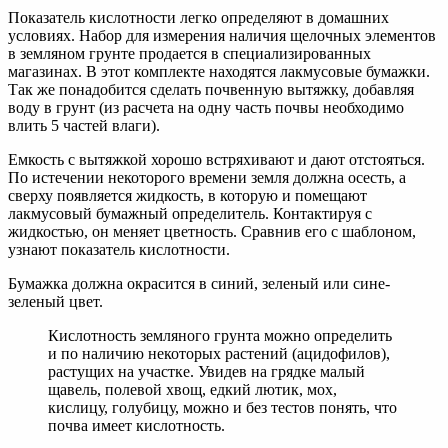
Показатель кислотности легко определяют в домашних
условиях. Набор для измерения наличия щелочных элементов
в земляном грунте продается в специализированных
магазинах. В этот комплекте находятся лакмусовые бумажки.
Так же понадобится сделать почвенную вытяжку, добавляя
воду в грунт (из расчета на одну часть почвы необходимо
влить 5 частей влаги).
Емкость с вытяжкой хорошо встряхивают и дают отстояться.
По истечении некоторого времени земля должна осесть, а
сверху появляется жидкость, в которую и помещают
лакмусовый бумажный определитель. Контактируя с
жидкостью, он меняет цветность. Сравнив его с шаблоном,
узнают показатель кислотности.
Бумажка должна окрасится в синий, зеленый или сине-
зеленый цвет.
Кислотность земляного грунта можно определить
и по наличию некоторых растений (ацидофилов),
растущих на участке. Увидев на грядке малый
щавель, полевой хвощ, едкий лютик, мох,
кислицу, голубицу, можно и без тестов понять, что
почва имеет кислотность.