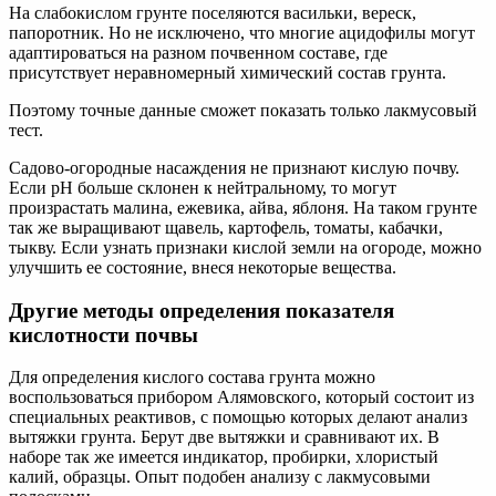
На слабокислом грунте поселяются васильки, вереск,
папоротник. Но не исключено, что многие ацидофилы могут
адаптироваться на разном почвенном составе, где
присутствует неравномерный химический состав грунта.
Поэтому точные данные сможет показать только лакмусовый
тест.
Садово-огородные насаждения не признают кислую почву.
Если pH больше склонен к нейтральному, то могут
произрастать малина, ежевика, айва, яблоня. На таком грунте
так же выращивают щавель, картофель, томаты, кабачки,
тыкву. Если узнать признаки кислой земли на огороде, можно
улучшить ее состояние, внеся некоторые вещества.
Другие методы определения показателя
кислотности почвы
Для определения кислого состава грунта можно
воспользоваться прибором Алямовского, который состоит из
специальных реактивов, с помощью которых делают анализ
вытяжки грунта. Берут две вытяжки и сравнивают их. В
наборе так же имеется индикатор, пробирки, хлористый
калий, образцы. Опыт подобен анализу с лакмусовыми