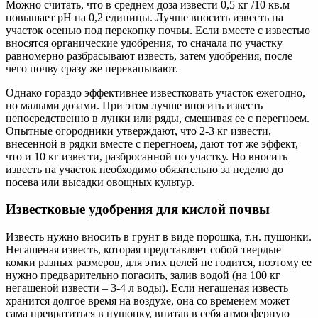
Можно считать, что в среднем доза извести 0,5 кг /10 кв.м
повышает pH на 0,2 единицы. Лучше вносить известь на
участок осенью под перекопку почвы. Если вместе с известью
вносятся органические удобрения, то сначала по участку
равномерно разбрасывают известь, затем удобрения, после
чего почву сразу же перекапывают.
Однако гораздо эффективнее известковать участок ежегодно,
но малыми дозами. При этом лучше вносить известь
непосредственно в лунки или ряды, смешивая ее с перегноем.
Опытные огородники утверждают, что 2-3 кг извести,
внесенной в рядки вместе с перегноем, дают тот же эффект,
что и 10 кг извести, разбросанной по участку. Но вносить
известь на участок необходимо обязательно за неделю до
посева или высадки овощных культур.
Известковые удобрения для кислой почвы
Известь нужно вносить в грунт в виде порошка, т.н. пушонки.
Негашеная известь, которая представляет собой твердые
комки разных размеров, для этих целей не годится, поэтому ее
нужно предварительно погасить, залив водой (на 100 кг
негашеной извести – 3-4 л воды). Если негашеная известь
хранится долгое время на воздухе, она со временем может
сама превратиться в пушонку, впитав в себя атмосферную