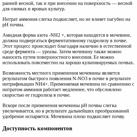
ранней весной, так и при внесении на поверхность — весной
для озимых и яровых культур.
Нитрат аммония слегка подкисляет, но не влияет пагубно на
рН почвы.
Амидная форма азота -NH2 +, которая находится в мочевине,
должна подвергаться ферментативному гидролизу в почве.
Этот процесс происходит благодаря наличию в естественной
среде фермента — уреазы. Затем мочевину также можно
наносить путем поверхностного внесения. Ее можно
использовать повсеместно на хорошо культивируемых почвах.
Возможность местного применения мочевины является
результатом быстрого появления N-NO3 в почве в результате
нитрификации NH4+. Применяемая мочевина по сравнению с
нитратом аммония работает медленнее, что обусловлено
скоростью ее гидролиза в почве.
Вскоре после применения мочевины рН почвы слегка
увеличивается, но в результате дальнейших преобразований
удобрение испаряется. Мочевина плохо подкисляет почву.
Доступность компонентов