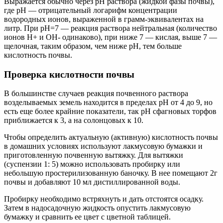
Выражается обычно через рН раствора (жидкой фазы почвы),
где рН — отрицательный логарифм концентрации
водородных ионов, выраженной в грамм-эквивалентах на
литр. При рН=7 — реакция раствора нейтральная (количество
ионов Н+ и ОН- одинаково), при ниже 7 — кислая, выше 7 —
щелочная, таким образом, чем ниже рН, тем больше
кислотность почвы.
Проверка кислотности почвы
В большинстве случаев реакция почвенного раствора
возделываемых земель находится в пределах рН от 4 до 9, но
есть еще более крайние показатели, так рН сфагновых торфов
приближается к 3, а на солонцовых к 10.
Чтобы определить актуальную (активную) кислотность почвы
в домашних условиях используют лакмусовую бумажки и
приготовленную почвенную вытяжку. Для вытяжки
(суспензии 1: 5) можно использовать пробирку или
небольшую простерилизованную баночку. В нее помещают 2г
почвы и добавляют 10 мл дистиллированной воды.
Пробирку необходимо встряхнуть и дать отстоятся осадку.
Затем в надосадочную жидкость опустить лакмусовую
бумажку и сравнить ее цвет с цветной таблицей.