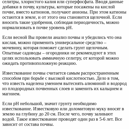
селитры, хлористого калия или суперфосфата. Вводя данные
добавки в почву, культуры, которые посажены на кислой
почве, вместо катионов, получают анионы. При этом катионы
остаются в земле, и от этого она становится щелочной. Если
вносить такие удобрения, соблюдая периодичность, можно
нормализовать в почве уровень pH.
Если весной Вы провели анализ почвы и убедились что она
кислая, можно применить универсальное средство –
мочевину, которая поможет сделать грунт щелочным.
Опытные садоводы – огородники не рекомендуют в этих
целях использовать аммиачную селитру, от которой можно
ожидать противоположную реакцию.
Известкование почвы считается самым распространенным
способом при борьбе с высокой кислотностью. Дело в том,
что известь наделена умением вытеснять алюминий и водород
из плодородных почвенных слоев и заменить их кальцием и
магнием.
Если рН небольшой, значит грунту необходимо
известкование. Известковую или доломитовую муку вносят в
землю на глубину до 20 см. После чего, почву заливают
водой. Такое известкование проводят один раз в 5-6 лет. Все
зависит от состава почвы.