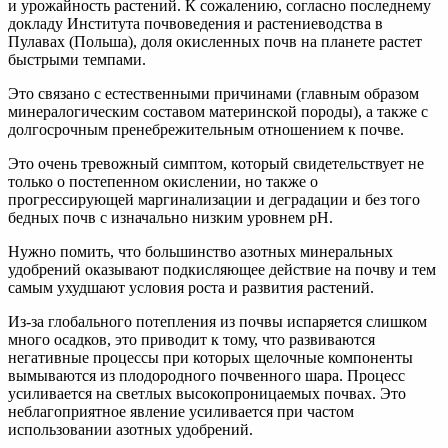
и урожайность растений. К сожалению, согласно последнему
докладу Института почвоведения и растениеводства в
Пулавах (Польша), доля окисленных почв на планете растет
быстрыми темпами.
Это связано с естественными причинами (главным образом
минералогическим составом материнской породы), а также с
долгосрочным пренебрежительным отношением к почве.
Это очень тревожный симптом, который свидетельствует не
только о постепенном окислении, но также о
прогрессирующей маргинализации и деградации и без того
бедных почв с изначально низким уровнем рН.
Нужно помить, что большинство азотных минеральных
удобрений оказывают подкисляющее действие на почву и тем
самым ухудшают условия роста и развития растений.
Из-за глобального потепления из почвы испаряется слишком
много осадков, это приводит к тому, что развиваются
негативные процессы при которых щелочные компоненты
вымываются из плодородного почвенного шара. Процесс
усиливается на светлых высокопроницаемых почвах. Это
неблагоприятное явление усиливается при частом
использовании азотных удобрений.