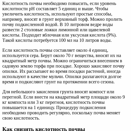
Кислотность почвы необходимо повысить, если уровень
кислотности pH составляет 5 единиц и выше. Чтобы
увеличить кислотность, используют простые способы,
например, вносят в грунт верховный торф. Можно пролить
почву подкисленной водой. В 10 литровом ведре воды
развести 2 столовые ложки лимонной или щавелевой
кислоты. Подходит яблочная или уксусная кислота (9%).
Такой кислоты потребуется 100 мл на 10 литров воды.
Если кислотность почвы составляет около 4 единиц,
используется сера. Берут около 70 г вещества, вносят их на
квадратный метр почвы. Можно ограничиться внесением в
садовую землю торфа при посадке. Хорошо закисляют почву
опилки. Их рассыпают во время посадки растений, иногда
используют в качестве мульчи. Опилки разлагаются долгое
время и подкисляют грунт на протяжении всего сезона.
Для небольшого закисления грунта вносят компост или
перегной. Если внести на квадратный метр площади около 9
кг компоста или 3 кг перегноя, кислотность почвы
повышается на 1 единицу. Процедуру подкисления
необходимо проводить регулярно, поскольку почва меняет
свою кислотность.
Как снизить кислотность почвы