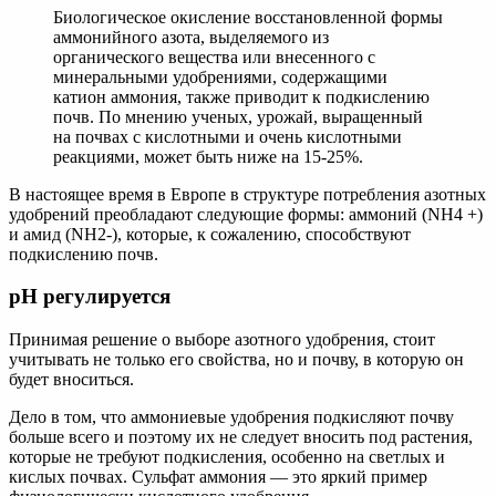
Биологическое окисление восстановленной формы
аммонийного азота, выделяемого из
органического вещества или внесенного с
минеральными удобрениями, содержащими
катион аммония, также приводит к подкислению
почв. По мнению ученых, урожай, выращенный
на почвах с кислотными и очень кислотными
реакциями, может быть ниже на 15-25%.
В настоящее время в Европе в структуре потребления азотных
удобрений преобладают следующие формы: аммоний (NH4 +)
и амид (NH2-), которые, к сожалению, способствуют
подкислению почв.
рH регулируется
Принимая решение о выборе азотного удобрения, стоит
учитывать не только его свойства, но и почву, в которую он
будет вноситься.
Дело в том, что аммониевые удобрения подкисляют почву
больше всего и поэтому их не следует вносить под растения,
которые не требуют подкисления, особенно на светлых и
кислых почвах. Сульфат аммония — это яркий пример