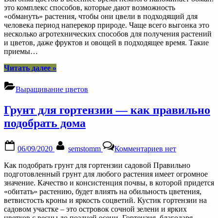
к
это комплекс способов, которые дают возможность
весеннему
«обмануть» растения, чтобы они цвели в подходящий для
празднику
человека период наперекор природе. Чаще всего выгонка это
—
несколько агротехнических способов для получения растений
совсем
и цветов, даже фруктов и овощей в подходящее время. Такие
несложно
приемы…
“Выгонка
Читать далее
»
цветов
к
Выращивание цветов
весеннему
празднику
Грунт для гортензии — как правильно
—
совсем
подобрать дома
несложно”
Posted
By
к
06/09/2020
semstomm
Комментариев
нет
on
записи
Грунт
Как подобрать грунт для гортензии садовой Правильно
для
подготовленный грунт для любого растения имеет огромное
гортензии
значение. Качество и консистенция почвы, в которой придется
—
«обитать» растению, будет влиять на обильность цветения,
как
ветвистость кроны и яркость соцветий. Кустик гортензии на
правильно
садовом участке – это островок сочной зелени и ярких
подобрать
цветков с весны до поздней осени. Гортензия, благодаря