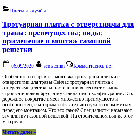
цветами
клумбе
(с
с
Цветы и клумбы
изображениями)
ирисами
(ландшафтный
Тротуарная плитка с отверстиями для
дизайн):
сочетание
травы: преимущества; виды;
ирисов
применение и монтаж газонной
с
другими
решетки
цветами
(с
Posted
By
к
изображениями)”
06/09/2020
semstomm
Комментариев
нет
on
записи
Тротуарная
Особенности и правила монтажа тротуарной плитки с
плитка
отверстиями для травы Сейчас тротуарная плитка с
с
отверстиями для травы постепенно вытесняет с рынка
отверстиями
стройматериалов брусчатку стандартной конфигурации. Это
для
дорожное покрытие имеет множество преимуществ и
травы:
особенностей, с которыми обязательно нужно ознакомиться
преимущества;
перед его монтажом. Что это такое? Специалисты называют
виды;
эту плитку газонной решеткой. На строительном рынке этот
применение
материал…
и
монтаж
“Тротуарная
Читать далее
»
газонной
плитка