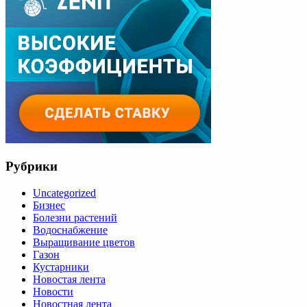
и
уход
в
открытом
грунте,
лечебные
свойства”
Рубрики
Uncategorized
Бизнес
Болезни растений
Водоснабжение
Выращивание цветов
Газон
Кустарники
Новостая лента
Новости
Новостная лента