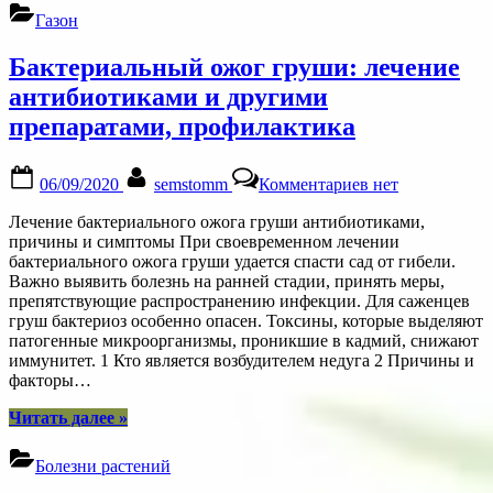
решетки
с
Газон
отверстиями
для
Бактериальный ожог груши: лечение
травы:
преимущества;
антибиотиками и другими
виды;
препаратами, профилактика
применение
и
монтаж
Posted
By
к
06/09/2020
semstomm
Комментариев
нет
газонной
on
записи
решетки”
Бактериальный
Лечение бактериального ожога груши антибиотиками,
ожог
причины и симптомы При своевременном лечении
груши:
бактериального ожога груши удается спасти сад от гибели.
лечение
Важно выявить болезнь на ранней стадии, принять меры,
антибиотиками
препятствующие распространению инфекции. Для саженцев
и
груш бактериоз особенно опасен. Токсины, которые выделяют
другими
патогенные микроорганизмы, проникшие в кадмий, снижают
препаратами,
иммунитет. 1 Кто является возбудителем недуга 2 Причины и
профилактика
факторы…
“Бактериальный
Читать далее
»
ожог
груши:
Болезни растений
лечение