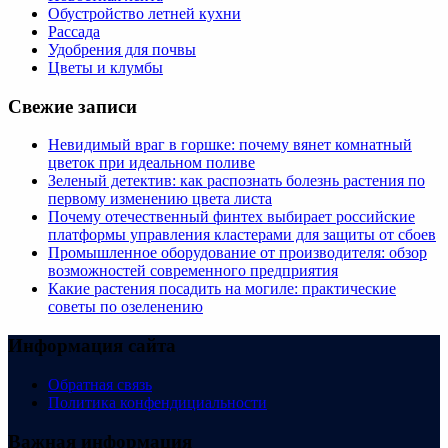
Обустройство летней кухни
Рассада
Удобрения для почвы
Цветы и клумбы
Свежие записи
Невидимый враг в горшке: почему вянет комнатный
цветок при идеальном поливе
Зеленый детектив: как распознать болезнь растения по
первому изменению цвета листа
Почему отечественный финтех выбирает российские
платформы управления кластерами для защиты от сбоев
Промышленное оборудование от производителя: обзор
возможностей современного предприятия
Какие растения посадить на могиле: практические
советы по озеленению
Информация сайта
Обратная связь
Политика конфендициальности
Важная информация