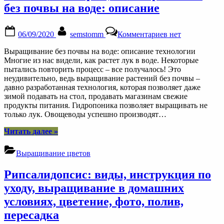
без почвы на воде: описание
Posted
By
к
06/09/2020
semstomm
Комментариев
нет
on
записи
Технология
Выращивание без почвы на воде: описание технологии
выращивания
Многие из нас видели, как растет лук в воде. Некоторые
растений
пытались повторить процесс – все получалось! Это
без
неудивительно, ведь выращивание растений без почвы –
почвы
давно разработанная технология, которая позволяет даже
на
зимой подавать на стол, продавать магазинам свежие
воде:
продукты питания. Гидропоника позволяет выращивать не
описание
только лук. Овощеводы успешно производят…
“Технология
Читать далее
»
выращивания
растений
Выращивание цветов
без
почвы
Рипсалидопсис: виды, инструкция по
на
воде:
уходу, выращивание в домашних
описание”
условиях, цветение, фото, полив,
пересадка