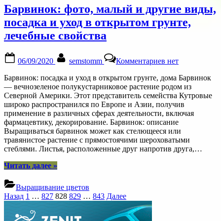
антибиотиками
Барвинок: фото, малый и другие виды,
и
другими
посадка и уход в открытом грунте,
препаратами,
лечебные свойства
профилактика”
Posted
By
к
06/09/2020
semstomm
Комментариев
нет
on
записи
Барвинок:
Барвинок: посадка и уход в открытом грунте, дома Барвинок
фото,
— вечнозеленое полукустарниковое растение родом из
малый
Северной Америки. Этот представитель семейства Кутровые
и
широко распространился по Европе и Азии, получив
другие
применение в различных сферах деятельности, включая
виды,
фармацевтику, декорирование. Барвинок: описание
посадка
Выращиваться барвинок может как стелющееся или
и
травянистое растение с прямостоячими шероховатыми
уход
стеблями. Листья, расположенные друг напротив друга,…
в
открытом
“Барвинок:
Читать далее
»
грунте,
фото,
лечебные
малый
Выращивание цветов
свойства
и
Пагинация
Назад
1
…
827
828
829
…
843
Далее
другие
записей
виды,
посадка