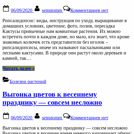
Posted
By
к
06/09/2020
semstomm
Комментариев
нет
on
записи
Рипсалидопсис:
Рипсалидопсис: виды, инструкция по уходу, выращивание в
виды,
домашних условиях, цветение, фото, полив, пересадка
инструкция
Кактусы привычные нам комнатные растения. Их можно
по
встретить почти в каждом доме, но мало, кто знает, что кроме
уходу,
знакомых колючек есть представители без иголок –
выращивание
рипсалидопсисы, иначе их называют пасхальниками или
в
лесными кактусами. В природе они растут около деревьев и
домашних
камней, так…
условиях,
цветение,
“Рипсалидопсис:
Читать далее
»
фото,
виды,
полив,
инструкция
Болезни растений
пересадка
по
уходу,
Выгонка цветов к весеннему
выращивание
в
празднику — совсем несложно
домашних
условиях,
Posted
By
к
цветение,
06/09/2020
semstomm
Комментариев
нет
on
записи
фото,
Выгонка
полив,
Выгонка цветов к весеннему празднику — совсем несложно
цветов
пересадка”
Выгонка цветов в весеннее время немного напоминает обман: