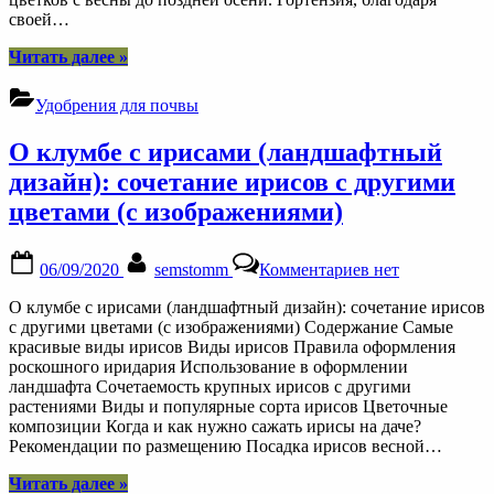
дома
своей…
“Грунт
Читать далее
»
для
гортензии
Удобрения для почвы
—
как
О клумбе с ирисами (ландшафтный
правильно
подобрать
дизайн): сочетание ирисов с другими
дома”
цветами (с изображениями)
Posted
By
к
06/09/2020
semstomm
Комментариев
нет
on
записи
О
О клумбе с ирисами (ландшафтный дизайн): сочетание ирисов
клумбе
с другими цветами (с изображениями) Содержание Самые
с
красивые виды ирисов Виды ирисов Правила оформления
ирисами
роскошного иридария Использование в оформлении
(ландшафтный
ландшафта Сочетаемость крупных ирисов с другими
дизайн):
растениями Виды и популярные сорта ирисов Цветочные
сочетание
композиции Когда и как нужно сажать ирисы на даче?
ирисов
Рекомендации по размещению Посадка ирисов весной…
с
другими
“О
Читать далее
»