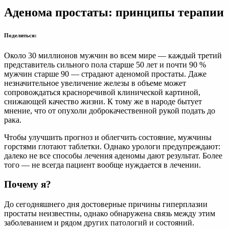
Аденома
Аденома простаты: принципы терапии
простаты:
принципы
терапии
Поделиться:
Около 30 миллионов мужчин во всем мире — каждый третий
представитель сильного пола старше 50 лет и почти 90 %
мужчин старше 90 — страдают аденомой простаты. Даже
незначительное увеличение железы в объеме может
сопровождаться красноречивой клинической картиной,
снижающей качество жизни. К тому же в народе бытует
мнение, что от опухоли доброкачественной рукой подать до
рака.
Чтобы улучшить прогноз и облегчить состояние, мужчины
горстями глотают таблетки. Однако урологи предупреждают:
далеко не все способы лечения аденомы дают результат. Более
того — не всегда пациент вообще нуждается в лечении.
Почему я?
До сегодняшнего дня достоверные причины гиперплазии
простаты неизвестны, однако обнаружена связь между этим
заболеванием и рядом других патологий и состояний.