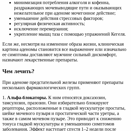
минимизация потребления алкоголя и кофеина,
раздражающих мочевыводящие пути и оказывающих
нежелательное при аденоме мочегонное действие;
уменьшение действия стрессовых факторов;
регулярная физическая активность;
исключение перемерзания;
укрепление мышц таза с помощью упражнений Кегеля.
Если же, несмотря на изменение образа жизни, клиническая
картина аденомы становится все выраженнее или изначально
ее симптомы доставляют мужчине сильный дискомфорт,
назначают лекарственные препараты.
Чем лечить?
При аденоме предстательной железы применяют препараты
нескольких фармакологических групп.
1.
Альфа-блокаторы.
К ним относятся доксазозин,
тамсулозин, празозин. Они избирательно блокируют
рецепторы, расположенные в гладкой мускулатуре простаты,
шейке мочевого пузыря и простатической части уретры, а
также в самом мочевом пузыре. Это приводит к снижению
тонуса гладкой мускулатуры и уменьшению симптомов
заболевания. Эффект наступает спустя 1–2 недели после