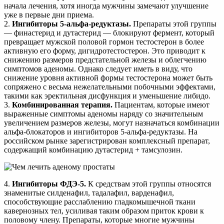
начала лечения, хотя иногда мужчины замечают улучшение
уже в первые дни приема.
2.
Ингибиторы 5-альфа-редуктазы.
Препараты этой группы
— финастерид и дутастерид — блокируют фермент, который
превращает мужской половой гормон тестостерон в более
активную его форму, дигидротестостерон. Это приводит к
снижению размеров предстательной железы и облегчению
симптомов аденомы. Однако следует иметь в виду, что
снижение уровня активной формы тестостерона может быть
сопряжено с весьма нежелательными побочными эффектами,
такими как эректильная дисфункция и уменьшение либидо.
3.
Комбинированная терапия.
Пациентам, которые имеют
выраженные симптомы аденомы наряду со значительным
увеличением размеров железы, могут назначаться комбинации
альфа-блокаторов и ингибиторов 5-альфа-редуктазы. На
российском рынке зарегистрирован комплексный препарат,
содержащий комбинацию дутастерид + тамсулозин.
4.
Ингибиторы ФДЭ-5.
К средствам этой группы относятся
знаменитые силденафил, тадалафил, варденафил,
способствующие расслаблению гладкомышечной ткани
кавернозных тел, усиливая таким образом приток крови к
половому члену. Препараты, которые многие мужчины