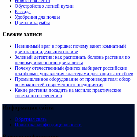
Новостная лента
Обустройство летней кухни
Рассада
Удобрения для почвы
Цветы и клумбы
Свежие записи
Невидимый враг в горшке: почему вянет комнатный
цветок при идеальном поливе
Зеленый детектив: как распознать болезнь растения по
первому изменению цвета листа
Почему отечественный финтех выбирает российские
платформы управления кластерами для защиты от сбоев
Промышленное оборудование от производителя: обзор
возможностей современного предприятия
Какие растения посадить на могиле: практические
советы по озеленению
Информация сайта
Обратная связь
Политика конфендициальности
Важная информация