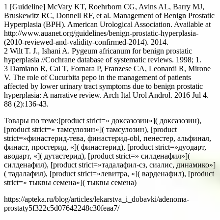
1 [Guideline] McVary KT, Roehrborn CG, Avins AL, Barry MJ,
Bruskewitz RC, Donnell RF, et al. Management of Benign Prostatic
Hyperplasia (BPH). American Urological Association. Available at
http://www.auanet.org/guidelines/benign-prostatic-hyperplasia-
(2010-reviewed-and-validity-confirmed-2014). 2014.
2 Wilt T. J., Ishani A. Pygeum africanum for benign prostatic
hyperplasia //Cochrane database of systematic reviews. 1998; 1.
3 Damiano R, Cai T, Fornara P, Franzese CA, Leonardi R, Mirone
V. The role of Cucurbita pepo in the management of patients
affected by lower urinary tract symptoms due to benign prostatic
hyperplasia: A narrative review. Arch Ital Urol Androl. 2016 Jul 4.
88 (2):136-43.
Товары по теме:[product strict=» доксазозин»]( доксазозин),
[product strict=» тамсулозин»]( тамсулозин), [product
strict=»финастерид-тева, финастерид-obl, пенестер, альфинал,
финаст, простерид, «]( финастерид), [product strict=»дуодарт,
аводарт, «]( дутастерид), [product strict=» силденафил»](
силденафил), [product strict=»тадалафил-сз, сиалис, динамико»]
( тадалафил), [product strict=»левитра, «]( варденафил), [product
strict=» тыквы семена»]( тыквы семена)
https://apteka.ru/blog/articles/lekarstva_i_dobavki/adenoma-
prostaty5f322c5d07642248c30feaa7/