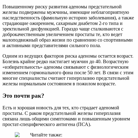
Повышенному риску развития аденомы предстательной
железы подвержены мужчины, имеющие неблагоприятную
наследственность (фамильную историю заболевания), а также
страдающие ожирением, сахарным диабетом 2-го типа и
эректильной дисфункцией. Гораздо чаще сталкиваются с
доброкачественным увеличением простаты те, кто ведет
малоподвижный образ жизни по сравнению со спортивными
и активными представителями сильного пола.
Одним из ведущих факторов риска аденомы остается возраст.
Болезнь крайне редко настигает мужчин до 40. Возрастную
«избирательность» аденомы связывают с физиологическим
изменением гормонального фона после 50 лет. В связи с этим
многие специалисты считают гиперплазию предстательной
железы нормальным состоянием в пожилом возрасте.
Это почти рак?
Есть и хорошая новость для тех, кто страдает аденомой
простаты. С раком предстательной железы гиперплазия
связана лишь общими симптомами и повышенным уровнем
простат-специфического антигена (ПСА).
Читайте также: