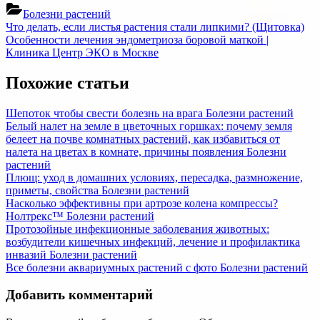
Болезни растений
Навигация
Previous
Что делать, если листья растения стали липкими? (Щитовка)
Post:
Next
Особенности лечения эндометриоза боровой маткой |
по
Post:
Клиника Центр ЭКО в Москве
записям
Похожие статьи
Шепоток чтобы свести болезнь на врага
Болезни растений
Белый налет на земле в цветочных горшках: почему земля
белеет на почве комнатных растений, как избавиться от
налета на цветах в комнате, причины появления
Болезни
растений
Плющ: уход в домашних условиях, пересадка, размножение,
приметы, свойства
Болезни растений
Насколько эффективны при артрозе колена компрессы?
Нолтрекс™
Болезни растений
Протозойные инфекционные заболевания животных:
возбудители кишечных инфекций, лечение и профилактика
инвазий
Болезни растений
Все болезни аквариумных растений с фото
Болезни растений
Добавить комментарий