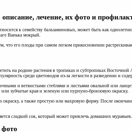
 описание, лечение, их фото и профилак
относится к семейству бальзаминовых, может быть как однолетни
лаге Ванька мокрый.
ем, что его плоды при самом легком прикосновении растрескиваю
етить на родине растения в тропиках и субтропиках Восточной 
пулярность среди цветоводов из-за легкости в разведении и сод
сочными и ветвистыми стеблями и листьями овальной или ланце
 или зубчатые края и зеленую или пурпуно-бронзовую окраску.
ю окраску, а также простую или махровую форму. После окончан
ляется сладкий сок, который может привлечь домашних муравьев.
 фото