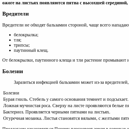
ожоге на листьях появляются пятна с высохшей серединой, 
Вредители
Вредители не обходят бальзамин стороной, чаще всего нападаю
белокрылка;
тля;
трипсы;
паутинный клещ.
От белокрылки, паутинного клеща и тли растение промывают 
Болезни
Заразиться инфекцией бальзамин может из-за вредителей,
Болезни
Бурая гниль. Стебель у самого основания темнеет и подсыхает.
Ложная мучнистая роса. Сверху на листе проявляются белые пят
Бактериоз. Проявляется черными пятнами на листьях.
Огуречная мозаика. Листья становятся вялыми, с желтыми пят
Предлагаем ознакомиться Почему плесневеет земля в горшках к