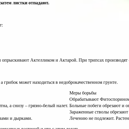
затем листки отпадают.
т:
и опрыскивают Актелликом и Актарой. При трипсах производят
 а грибок может находиться в недоброкачественном грунте.
Меры борьбы
Обрабатывают Фитоспорином
на, а снизу – грязно-белый налет.
Больные побеги обрезают и о
Зараженные стволы обрезают
нами и дырками.
Лечению не подлежит. Расте
омнатных растений и что с этим делать