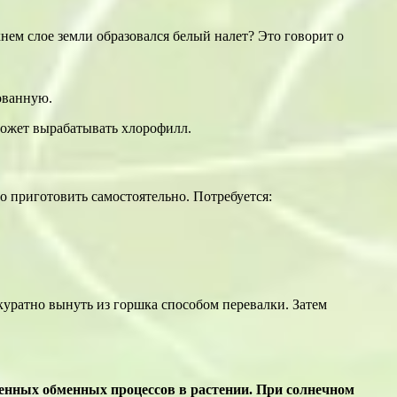
нем слое земли образовался белый налет? Это говорит о
ованную.
может вырабатывать хлорофилл.
но приготовить самостоятельно. Потребуется:
куратно вынуть из горшка способом перевалки. Затем
венных обменных процессов в растении. При солнечном