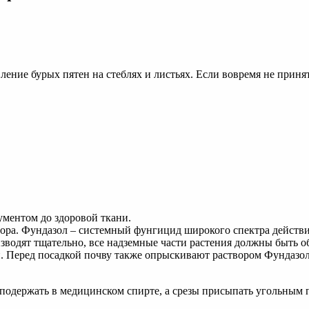
ление бурых пятен на стеблях и листьях. Если вовремя не приня
ументом до здоровой ткани.
ра. Фундазол – системный фунгицид широкого спектра действия
зводят тщательно, все надземные части растения должны быть о
 Перед посадкой почву также опрыскивают раствором Фундазола.
 подержать в медицинском спирте, а срезы присыпать угольным