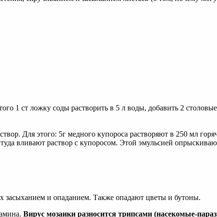
го 1 ст ложку соды растворить в 5 л воды, добавить 2 столов
твор. Для этого: 5г медного купороса растворяют в 250 мл горя
м туда вливают раствор с купоросом. Этой эмульсией опрыскиваю
х засыханием и опаданием. Также опадают цветы и бутоны.
замина.
Вирус мозаики разносится трипсами (насекомые-пара