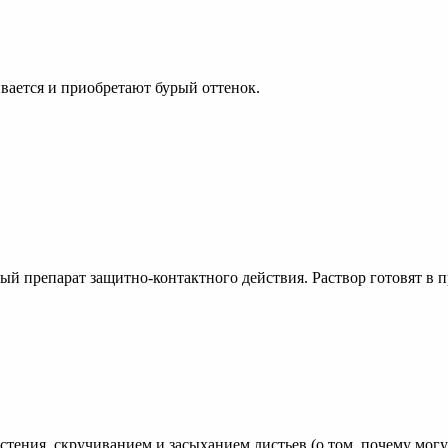
вается и приобретают бурый оттенок.
препарат защитно-контактного действия. Раствор готовят в про
стения, скручиванием и засыханием листьев (о том, почему могут