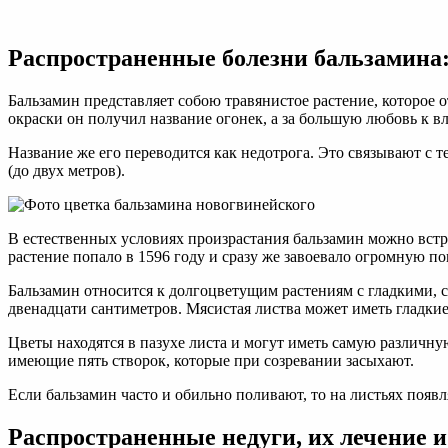
Болезни
бальзамина
(19
Распространенные болезни бальзамина:
фото):
причины
недугов
Бальзамин представляет собою травянистое растение, которое 
цветка
окраски он получил название огонек, а за большую любовь к в
«Ванька
мокрый»
Название же его переводится как недотрога. Это связывают с т
и
(до двух метров).
их
лечение
В естественных условиях произрастания бальзамин можно встр
растение попало в 1596 году и сразу же завоевало огромную по
Бальзамин относится к долгоцветущим растениям с гладкими, 
двенадцати сантиметров. Мясистая листва может иметь гладкие
Цветы находятся в пазухе листа и могут иметь самую различну
имеющие пять створок, которые при созревании засыхают.
Если бальзамин часто и обильно поливают, то на листьях появ
Распространенные недуги, их лечение и