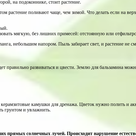
орой, на подоконнике, стоит растение.
ом растение поливают чаще, чем зимой. Что делать если на верх
вый.
зовать мягкую, без лишних примесей: отстоянную или отфильтр
анга, небольшим напором. Пыль забирает свет, и растение не с
удет правильно развиваться и цвести. Землю для бальзамина мож
 керамзитовые камушки для дренажа. Цветок нужно полить и ак
ть грунтом и увлажнить.
а них прямых солнечных лучей. Происходит нарушение естест