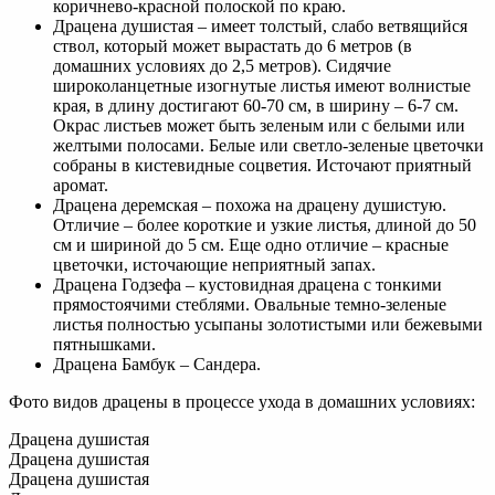
коричнево-красной полоской по краю.
Драцена душистая – имеет толстый, слабо ветвящийся
ствол, который может вырастать до 6 метров (в
домашних условиях до 2,5 метров). Сидячие
широколанцетные изогнутые листья имеют волнистые
края, в длину достигают 60-70 см, в ширину – 6-7 см.
Окрас листьев может быть зеленым или с белыми или
желтыми полосами. Белые или светло-зеленые цветочки
собраны в кистевидные соцветия. Источают приятный
аромат.
Драцена деремская – похожа на драцену душистую.
Отличие – более короткие и узкие листья, длиной до 50
см и шириной до 5 см. Еще одно отличие – красные
цветочки, источающие неприятный запах.
Драцена Годзефа – кустовидная драцена с тонкими
прямостоячими стеблями. Овальные темно-зеленые
листья полностью усыпаны золотистыми или бежевыми
пятнышками.
Драцена Бамбук – Сандера.
Фото видов драцены в процессе ухода в домашних условиях:
Драцена душистая
Драцена душистая
Драцена душистая