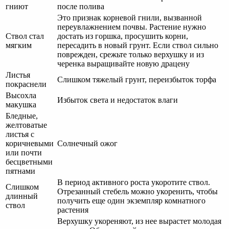
гниют
после полива
Это признак корневой гнили, вызванной
переувлажнением почвы. Растение нужно
Ствол стал
достать из горшка, просушить корни,
мягким
пересадить в новый грунт. Если ствол сильно
поврежден, срежьте только верхушку и из
черенка выращивайте новую драцену
Листья
Слишком тяжелый грунт, переизбыток торфа
покраснели
Высохла
Избыток света и недостаток влаги
макушка
Бледные,
желтоватые
листья с
коричневыми
Солнечный ожог
или почти
бесцветными
пятнами
В период активного роста укоротите ствол.
Слишком
Отрезанный стебель можно укоренить, чтобы
длинный
получить еще один экземпляр комнатного
ствол
растения
Верхушку укореняют, из нее вырастет молодая