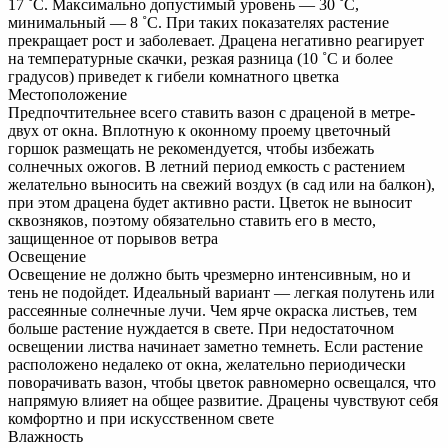
17 ˚С. Максимально допустимый уровень — 30 ˚С,
минимальный — 8 ˚С. При таких показателях растение
прекращает рост и заболевает. Драцена негативно реагирует
на температурные скачки, резкая разница (10 ˚С и более
градусов) приведет к гибели комнатного цветка
Местоположение
Предпочтительнее всего ставить вазон с драценой в метре-
двух от окна. Вплотную к оконному проему цветочный
горшок размещать не рекомендуется, чтобы избежать
солнечных ожогов. В летний период емкость с растением
желательно выносить на свежий воздух (в сад или на балкон),
при этом драцена будет активно расти. Цветок не выносит
сквозняков, поэтому обязательно ставить его в место,
защищенное от порывов ветра
Освещение
Освещение не должно быть чрезмерно интенсивным, но и
тень не подойдет. Идеальный вариант — легкая полутень или
рассеянные солнечные лучи. Чем ярче окраска листьев, тем
больше растение нуждается в свете. При недостаточном
освещении листва начинает заметно темнеть. Если растение
расположено недалеко от окна, желательно периодически
поворачивать вазон, чтобы цветок равномерно освещался, что
напрямую влияет на общее развитие. Драцены чувствуют себя
комфортно и при искусственном свете
Влажность