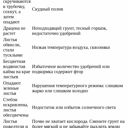
скручиваются
в трубочку,
Скудный полив
сохнут, а
затем
опадают
Драцена не
Неподходящий грунт, тесный горшок,
растет
недостаточно удобрений
Листья
обвисли,
Низкая температура воздуха, сквозняки
стали
тусклыми
Бесцветная
водянистая
Избыточное количество удобрений или
кайма на крае
подкормка содержит фтор
листьев
Опадают
Нарушения температурного режима: слишком
зеленые
жарко или слишком холодно
листья
Стебли
искривлены,
Недостаток или избыток солнечного света
листья
обесцвечены
Листья
Почве не хватает кислорода. Смените грунт на
пожелтели и
более мягкий и не забывайте рыхлить землю