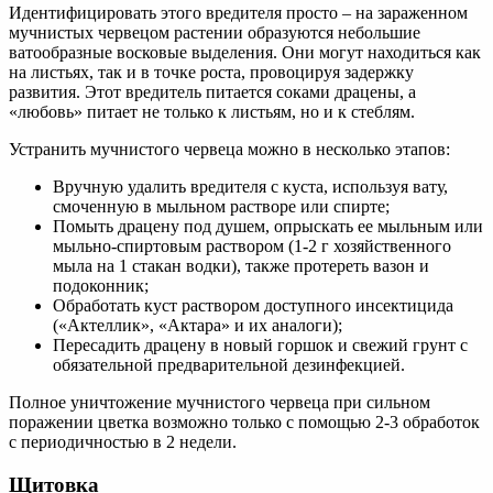
Идентифицировать этого вредителя просто – на зараженном
мучнистых червецом растении образуются небольшие
ватообразные восковые выделения. Они могут находиться как
на листьях, так и в точке роста, провоцируя задержку
развития. Этот вредитель питается соками драцены, а
«любовь» питает не только к листьям, но и к стеблям.
Устранить мучнистого червеца можно в несколько этапов:
Вручную удалить вредителя с куста, используя вату,
смоченную в мыльном растворе или спирте;
Помыть драцену под душем, опрыскать ее мыльным или
мыльно-спиртовым раствором (1-2 г хозяйственного
мыла на 1 стакан водки), также протереть вазон и
подоконник;
Обработать куст раствором доступного инсектицида
(«Актеллик», «Актара» и их аналоги);
Пересадить драцену в новый горшок и свежий грунт с
обязательной предварительной дезинфекцией.
Полное уничтожение мучнистого червеца при сильном
поражении цветка возможно только с помощью 2-3 обработок
с периодичностью в 2 недели.
Щитовка