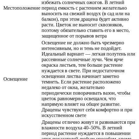
избежать солнечных ожогов. В летний
Местоположение
период емкость с растением желательно
выносить на свежий воздух (в сад или на
балкон), при этом драцена будет активно
расти. Цветок не выносит сквозняков,
поэтому обязательно ставить его в место,
защищенное от порывов ветра
Освещение не должно быть чрезмерно
интенсивным, но и тень не подойдет.
Идеальный вариант — легкая полутень или
рассеянные солнечные лучи. Чем ярче
окраска листьев, тем больше растение
нуждается в свете. При недостаточном
освещении листва начинает заметно
Освещение
темнеть. Если растение расположено
недалеко от окна, желательно
периодически поворачивать вазон, чтобы
цветок равномерно освещался, что
напрямую влияет на общее развитие.
Драцены чувствуют себя комфортно и при
искусственном свете
Драцены отлично живут и развиваются при
влажности воздуха 40–50%. В летний
период растение нуждается в повышении
этих показателей любым способом, кроме