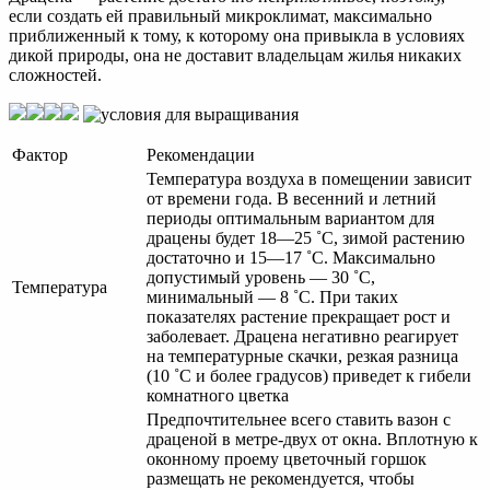
если создать ей правильный микроклимат, максимально
приближенный к тому, к которому она привыкла в условиях
дикой природы, она не доставит владельцам жилья никаких
сложностей.
Фактор
Рекомендации
Температура воздуха в помещении зависит
от времени года. В весенний и летний
периоды оптимальным вариантом для
драцены будет 18—25 ˚С, зимой растению
достаточно и 15—17 ˚С. Максимально
допустимый уровень — 30 ˚С,
Температура
минимальный — 8 ˚С. При таких
показателях растение прекращает рост и
заболевает. Драцена негативно реагирует
на температурные скачки, резкая разница
(10 ˚С и более градусов) приведет к гибели
комнатного цветка
Предпочтительнее всего ставить вазон с
драценой в метре-двух от окна. Вплотную к
оконному проему цветочный горшок
размещать не рекомендуется, чтобы