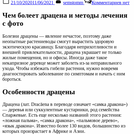
21/10/2020
11/06/2021
semstomm
Комментариев
нет
on
запис
Болез
Чем болеет драцена и методы лечения
драце
лечен
с фото
и
вреди
Болезни драцены — явление нечастое, поэтому даже
с
неопытные растениеводы смогут вырастить здоровую
фото,
экзотическую красавицу. Благодаря неприхотливости и
меры
внешней привлекательности, драцена украшает не только
профи
жилые помещения, но и офисы. Иногда даже такое
некапризное деревце может заболеть из-за неправильного
ухода. Чтобы избежать гибели растения, нужно вовремя
диагностировать заболевание по симптомам и начать с ним
бороться.
Особенности драцены
Драцена (лат. Dracāena в переводе означает «самка дракона»)
— деревья или суккулентные кустарники, род семейства
Спаржевые. Есть еще несколько названий этого растения:
«ложная пальма», «самка дракона», «пальмовое дерево»,
«язык дракона». Известно более 130 видов, большинство из
которых произрастает в Африке и Азии.