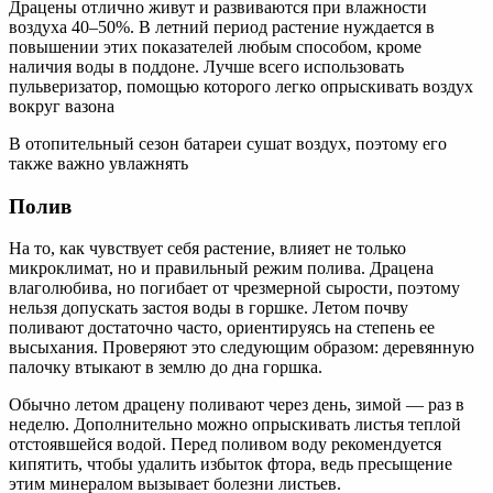
Драцены отлично живут и развиваются при влажности
воздуха 40–50%. В летний период растение нуждается в
повышении этих показателей любым способом, кроме
наличия воды в поддоне. Лучше всего использовать
пульверизатор, помощью которого легко опрыскивать воздух
вокруг вазона
В отопительный сезон батареи сушат воздух, поэтому его
также важно увлажнять
Полив
На то, как чувствует себя растение, влияет не только
микроклимат, но и правильный режим полива. Драцена
влаголюбива, но погибает от чрезмерной сырости, поэтому
нельзя допускать застоя воды в горшке. Летом почву
поливают достаточно часто, ориентируясь на степень ее
высыхания. Проверяют это следующим образом: деревянную
палочку втыкают в землю до дна горшка.
Обычно летом драцену поливают через день, зимой — раз в
неделю. Дополнительно можно опрыскивать листья теплой
отстоявшейся водой. Перед поливом воду рекомендуется
кипятить, чтобы удалить избыток фтора, ведь пресыщение
этим минералом вызывает болезни листьев.