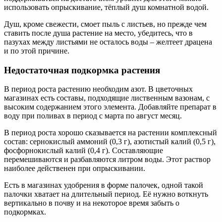
использовать опрыскивание, тёплый душ комнатной водой.
Душ, кроме свежести, смоет пыль с листьев, но прежде чем
ставить после душа растение на место, убедитесь, что в
пазухах между листьями не осталось воды – желтеет драцена
и по этой причине.
Недостаточная подкормка растения
В период роста растению необходим азот. В цветочных
магазинах есть составы, подходящие лиственным вазонам, с
высоким содержанием этого элемента. Добавляйте препарат в
воду при поливах в период с марта по август месяц.
В период роста хорошо сказывается на растении комплексный
состав: сернокислый аммоний (0,3 г), азотистый калий (0,5 г),
фосфорнокислый калий (0,4 г). Составляющие
перемешиваются и разбавляются литром воды. Этот раствор
наиболее действенен при опрыскивании.
Есть в магазинах удобрения в форме палочек, одной такой
палочки хватает на длительный период. Её нужно воткнуть
вертикально в почву и на некоторое время забыть о
подкормках.