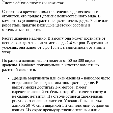
Листва обычно плотная и кожистая.
С течением времени ствол постепенно одревесневает и
оголяется, что придает драцене величественного вида. В
комнатных условиях растение цветет очень редко. Белые или
розоватые, приятно пахнущие цветочки собраны в
метельчатые соцветия.
Растет драцена медленно. В высоту она может достигать от
нескольких десятков сантиметров до 2-4 метров. В домашних
условиях она живет от 5 до 15 лет, в зависимости от вида и
ухода.
По разным данным насчитывается от 50 до 300 видов
драцены. Наиболее популярными в качестве комнатных
растений являются:
Драцена Маргинанта или окаймленная – наиболее часто
встречающийся вид в комнатном цветоводстве. В
высоту может достигать 3-х метров. Имеет
одревесневающий стебель, который оголяется снизу и
не сильно ветвится. На стволе остается характерный
рисунок от опавших листьев. Узколинейные листья,
длиной 50-70 см и шириной 1-2 см, плотные, острые на
концах. Их окрас преимущественно зеленый или с