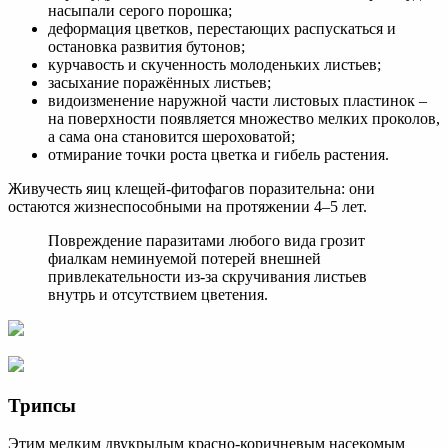
насыпали серого порошка;
деформация цветков, перестающих распускаться и
остановка развития бутонов;
курчавость и скученность молоденьких листьев;
засыхание поражённых листьев;
видоизменение наружной части листовых пластинок –
на поверхности появляется множество мелких проколов,
а сама она становится шероховатой;
отмирание точки роста цветка и гибель растения.
Живучесть яиц клещей-фитофагов поразительна: они
остаются жизнеспособными на протяжении 4–5 лет.
Повреждение паразитами любого вида грозит
фиалкам неминуемой потерей внешней
привлекательности из-за скручивания листьев
внутрь и отсутствием цветения.
Трипсы
Этим мелким двукрылым красно-коричневым насекомым