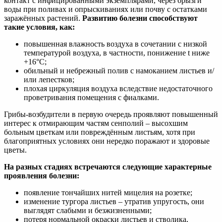
контакт с инфицированными экземплярами, через брызги
воды при поливах и опрыскиваниях или почву с остатками
заражённых растений.
Развитию болезни способствуют
такие условия, как:
повышенная влажность воздуха в сочетании с низкой
температурой воздуха, в частности, понижение t ниже
+16°С;
обильный и небрежный полив с намоканием листьев и/
или лепестков;
плохая циркуляция воздуха вследствие недостаточного
проветривания помещения с фиалками.
Грибы-возбудители в первую очередь проявляют повышенный
интерес к отмирающим частям сенполий – высохшим
больным цветкам или повреждённым листьям, хотя при
благоприятных условиях они нередко поражают и здоровые
цветы.
На разных стадиях встречаются следующие характерные
проявления болезни:
появление тончайших нитей мицелия на розетке;
изменение тургора листьев – утратив упругость, они
выглядят слабыми и безжизненными;
потеря нормальной окраски листьев и стволика,