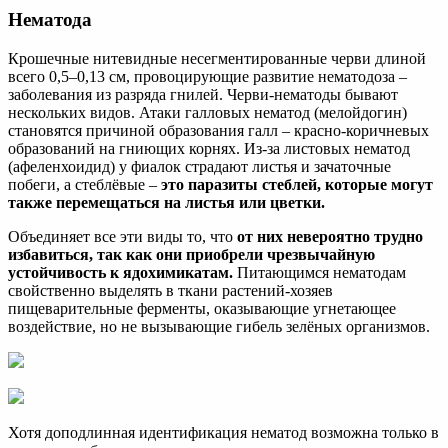
Нематода
Крошечные нитевидные несегментированные черви длиной
всего 0,5–0,13 см, провоцирующие развитие нематодоза –
заболевания из разряда гнилей. Черви-нематоды бывают
нескольких видов. Атаки галловых нематод (мелойдогин)
становятся причиной образования галл – красно-коричневых
образований на гниющих корнях. Из-за листовых нематод
(афеленхоидид) у фиалок страдают листья и зачаточные
побеги, а стеблёвые –
это паразиты стеблей, которые могут
также перемещаться на листья или цветки.
Объединяет все эти виды то, что
от них невероятно трудно
избавиться, так как они приобрели чрезвычайную
устойчивость к ядохимикатам.
Питающимся нематодам
свойственно выделять в ткани растений-хозяев
пищеварительные ферменты, оказывающие угнетающее
воздействие, но не вызывающие гибель зелёных организмов.
Хотя доподлинная идентификация нематод возможна только в