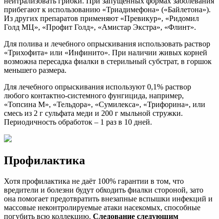
нейтрализовать грибки. При запущенных формах заболевания
прибегают к использованию «Триадимефона» («Байлетона»).
Из других препаратов применяют «Превикур», «Ридомил
Голд МЦ», «Профит Голд», «Амистар Экстра», «Флинт».
Для полива и лечебного опрыскивания использовать раствор
«Трихофита» или «Инфинито». При наличии живых корней
возможна пересадка фиалки в стерильный субстрат, в горшок
меньшего размера.
Для лечебного опрыскивания используют 0,1% раствор
любого контактно-системного фунгицида, например,
«Топсина М», «Тельдора», «Сумилекса», «Трифорина», или
смесь из 2 г сульфата меди и 200 г мыльной стружки.
Периодичность обработок – 1 раз в 10 дней.
Профилактика
Хотя профилактика не даёт 100% гарантии в том, что
вредители и болезни будут обходить фиалки стороной, зато
она помогает предотвратить внезапные вспышки инфекций и
массовые неконтролируемые атаки насекомых, способные
погубить всю коллекцию.
Следование следующим