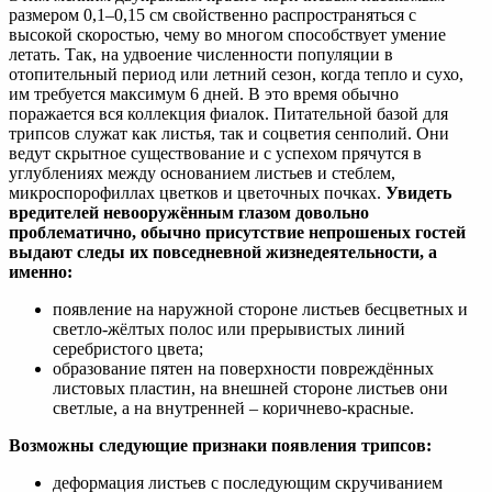
размером 0,1–0,15 см свойственно распространяться с
высокой скоростью, чему во многом способствует умение
летать. Так, на удвоение численности популяции в
отопительный период или летний сезон, когда тепло и сухо,
им требуется максимум 6 дней. В это время обычно
поражается вся коллекция фиалок. Питательной базой для
трипсов служат как листья, так и соцветия сенполий. Они
ведут скрытное существование и с успехом прячутся в
углублениях между основанием листьев и стеблем,
микроспорофиллах цветков и цветочных почках.
Увидеть
вредителей невооружённым глазом довольно
проблематично, обычно присутствие непрошеных гостей
выдают следы их повседневной жизнедеятельности, а
именно:
появление на наружной стороне листьев бесцветных и
светло-жёлтых полос или прерывистых линий
серебристого цвета;
образование пятен на поверхности повреждённых
листовых пластин, на внешней стороне листьев они
светлые, а на внутренней – коричнево-красные.
Возможны следующие признаки появления трипсов:
деформация листьев с последующим скручиванием