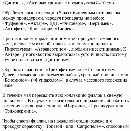
«Дантопа», «Актары» трижды с промежутком 8–10 суток.
Обработать всю коллекцию 5 раз с 6-дневным интервалом
между процедурами, чередуя препараты на выбор:
«Фуфанон», «Актара», ВДГ, «Фитоверм», «Вертимек»,
«Актофит», «Конфидор», «Танрек».
При несильном поражении помогает просушка земляного
кома, в случае массовой атаки – землю нужно пролить
«Пиретрумом», «Агравертином», любыми инсектицидами. К
«Актаре» у ногохвосток выработалась устойчивость, поэтому
лучше пользоваться «Дантопом».
Обработать растения «Трихофитом» или «Инфинитом».
Далее, рекомендован ежемесячный двухразовый пролив земли
«Беномилом» («Фундазолом»), в случае массового поражения
чаще.
В течение мая пересадить всю коллекцию фиалок в свежую
почвосмесь. В случаях незначительного поражения обработать
растения раствором «Эпина», «Циркона», «Превикура» или
«Триходермина».
Чтобы спасти фиалки, на начальной стадии заражения
проводят обработку «Топазой» или «Сапропелем», способным