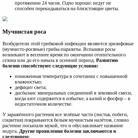
протяжении 24 часов. Одно хорошо: недуг не
способен перекидываться на близстоящие цветы.
Мучнистая роса
Возбудители этой грибковой инфекции являются эризифовые
(мучнисто-росяные) грибы-паразиты. Вспышки росы
возникают в весеннее время по окончании отопительного
сезона или до его начала в осенний период.
Развитию
болезни способствуют следующие условия:
пониженная температура в сочетании с повышенной
влажностью;
дефицит света;
дисбаланс минеральных соединений в земляной смеси,
когда азот содержится в избытке, а калий и фосфор – в
недостаточном количестве.
У заражённого растения все зелёные части (листья, побеги,
соцветия) покрываются белым мучнистым налётом, словно
растение посыпали мукой, что и обуславливает название
недуга.
Другие проявления болезни заключаются в
следующем: