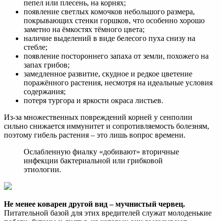
пепел или плесень, на корнях;
появление светлых комочков небольшого размера,
покрывающих стенки горшков, что особенно хорошо
заметно на ёмкостях тёмного цвета;
наличие выделений в виде белесого пуха снизу на
стебле;
появление постороннего запаха от земли, похожего на
запах грибов;
замедленное развитие, скудное и редкое цветение
поражённого растения, несмотря на идеальные условия
содержания;
потеря тургора и яркости окраса листьев.
Из-за множественных повреждений корней у сенполии
сильно снижается иммунитет и сопротивляемость болезням,
поэтому гибель растения – это лишь вопрос времени.
Ослабленную фиалку «добивают» вторичные
инфекции бактериальной или грибковой
этиологии.
Не менее коварен другой вид – мучнистый червец.
Питательной базой для этих вредителей служат молоденькие