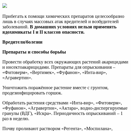
Прибегать к помощи химических препаратов целесообразно
лишь в случаях массовых атак вредителей и возбудителей
заболеваний.
В домашних условиях нельзя применять
ядохимикаты I и II классов опасности.
Вредители/болезни
Препараты и способы борьбы
Провести обработку всех окружающих растений акарицидами
и инсектоакарицидами. Препараты для опрыскивания –
«Фитоверм», «Вертимек», «Фуфанон», «Инта-вир»,
«Агравертин».
Уничтожить поражённое растение вместе с грунтом,
продезинфицировать горшок.
Обработать растения средствами «Инта-вир», «Фитоверм»,
«Фуфанон», «Агравертин», «Актара», водно-диспергируемые
гранулы (ВДГ), «Искра». Периодичность опрыскиваний – 1
раз в неделю.
Почву проливают раствором «Регента», «Моспилана»,