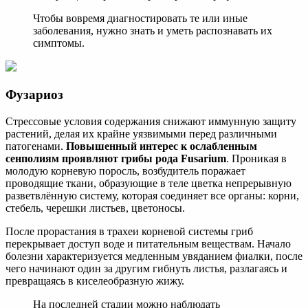
Чтобы вовремя диагностировать те или иные
заболевания, нужно знать и уметь распознавать их
симптомы.
Фузариоз
Стрессовые условия содержания снижают иммунную защиту
растений, делая их крайне уязвимыми перед различными
патогенами.
Повышенный интерес к ослабленным
сенполиям проявляют грибы рода Fusarium
. Проникая в
молодую корневую поросль, возбудитель поражает
проводящие ткани, образующие в теле цветка непрерывную
разветвлённую систему, которая соединяет все органы: корни,
стебель, черешки листьев, цветоносы.
После прорастания в трахеи корневой системы гриб
перекрывает доступ воде и питательным веществам. Начало
болезни характеризуется медленным увяданием фиалки, после
чего начинают один за другим гибнуть листья, разлагаясь и
превращаясь в киселеобразную жижу.
На последней стадии можно наблюдать