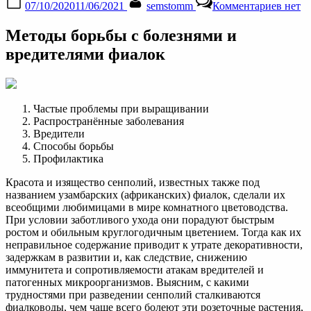
07/10/2020
11/06/2021
semstomm
Комментариев
нет
on
запис
Болез
Методы борьбы с болезнями и
и
вреди
вредителями фиалок
фиало
лечен
мучни
росы
Частые проблемы при выращивании
и
Распространённые заболевания
устра
Вредители
тли
Способы борьбы
Профилактика
Красота и изящество сенполий, известных также под
названием узамбарских (африканских) фиалок, сделали их
всеобщими любимицами в мире комнатного цветоводства.
При условии заботливого ухода они порадуют быстрым
ростом и обильным круглогодичным цветением. Тогда как их
неправильное содержание приводит к утрате декоративности,
задержкам в развитии и, как следствие, снижению
иммунитета и сопротивляемости атакам вредителей и
патогенных микроорганизмов. Выясним, с какими
трудностями при разведении сенполий сталкиваются
фиалководы, чем чаще всего болеют эти розеточные растения,