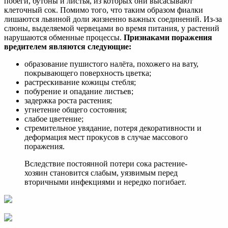
побеги, бутоны и листья, из которых они высасывают
клеточный сок. Помимо того, что таким образом фиалки
лишаются львиной доли жизненно важных соединений. Из-за
слюны, выделяемой червецами во время питания, у растений
нарушаются обменные процессы.
Признаками поражения
вредителем являются следующие:
образование пушистого налёта, похожего на вату,
покрывающего поверхность цветка;
растрескивание кожицы стебля;
побурение и опадание листьев;
задержка роста растения;
угнетение общего состояния;
слабое цветение;
стремительное увядание, потеря декоративности и
деформация мест прокусов в случае массового
поражения.
Вследствие постоянной потери сока растение-
хозяин становится слабым, уязвимым перед
вторичными инфекциями и нередко погибает.