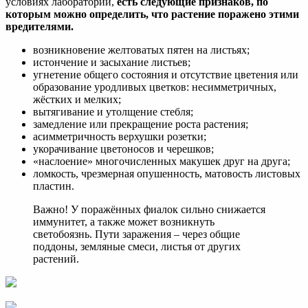
условиях лаборатории,
есть следующие признаков, по
которым можно определить, что растение поражено этими
вредителями.
возникновение желтоватых пятен на листьях;
истончение и засыхание листьев;
угнетение общего состояния и отсутствие цветения или
образование уродливых цветков: несимметричных,
жёстких и мелких;
вытягивание и утолщение стебля;
замедление или прекращение роста растения;
асимметричность верхушки розетки;
укорачивание цветоносов и черешков;
«наслоение» многочисленных макушек друг на друга;
ломкость, чрезмерная опушенность, матовость листовых
пластин.
Важно! У поражённых фиалок сильно снижается
иммунитет, а также может возникнуть
светобоязнь. Пути заражения – через общие
поддоны, земляные смеси, листья от других
растений.