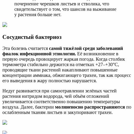
почернение черешков листьев и стволика, что
свидетельствует о том, что шансов на выживание
у растения больше нет.
Сосудистый бактериоз
Эта болезнь считается
самой тяжёлой среди заболеваний
фиалок инфекционной этиологии.
Её возникновение в
первую очередь провоцирует жаркая погода. Когда столбик
термометра стабильно держится на отметках +27–+30°C,
проводящие ткани растений накапливают повышенные
концентрации аммиака, обжигающего трахеи, так как процесс
его выведения в жару полностью нарушается.
Недуг развивается при самоотравлении зелёных частей
растения нитридом водорода, чей объём отложений
увеличивается соответственно повышению температуры
воздуха. Далее, бактерии
молниеносно распространяются
по
ослабленным тканям листьев и закупоривают трахеи.