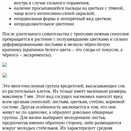
внутрь в случае сильного поражения;
наличие просыпавшейся пыльцы на цветках с тёмной,
чаще всего интенсивно-синей окраской;
неправильная форма и неопрятный вид цветков;
непродолжительное цветение.
После длительного сожительства с трипсами нежная сенполия
превращается в растение с полузавядшими цветками и сильно
деформированными листьями в мелкую чёрно-белую
крапинку (крапинки белого цвета – это следы от покусов, а
чёрного – экскременты).
Это многочисленная группа вредителей, высасывающих сок
из растительных клеток. Их тельце имеет маленькие размеры,
максимум 7 мм. Этот вид сосущих насекомых наносит вред
всем органам сенполий: листьям, цветкам, стеблю, корневой
системе. Другая особенность заключается в том, что они
живут не по одиночке, а образуют довольно обширные
группы. Для жизни выбирают молоденькие листья,
предпочитая именно обратную сторону, либо размещаются
вокруг молодых стебельков. Их характеризует средняя