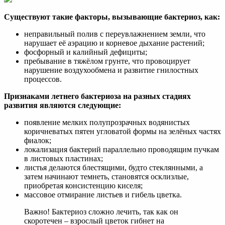
Существуют такие факторы, вызывающие бактериоз, как:
неправильный полив с переувлажнением земли, что
нарушает её аэрацию и корневое дыхание растений;
фосфорный и калийный дефициты;
пребывание в тяжёлом грунте, что провоцирует
нарушение воздухообмена и развитие гнилостных
процессов.
Признаками летнего бактериоза на разных стадиях
развития являются следующие:
появление мелких полупрозрачных водянистых
коричневатых пятен угловатой формы на зелёных частях
фиалок;
локализация бактерий параллельно проводящим пучкам
в листовых пластинах;
листья делаются блестящими, будто стеклянными, а
затем начинают темнеть, становятся осклизлые,
приобретая консистенцию киселя;
массовое отмирание листьев и гибель цветка.
Важно! Бактериоз сложно лечить, так как он
скоротечен – взрослый цветок гибнет на