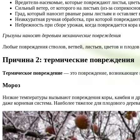
Вредители-насекомые, которые повреждают листья, цвет
Сильный ветер, от которого на листьях (из-за соприкосно
Град, который наносит рваные раны листьям и оставляет 
Неаккуратная ручная обработка, при которой повреждают
Небрежность при сборе урожая, когда повреждается кора 
Грызуны наносят деревьям механические повреждения
Любые повреждения стволов, ветвей, листьев, цветов и плодо
Причина 2: термические повреждения
Тeрмическое повреждeние
— это повреждение, возникающее в
Мороз
Низкие температуры вызывают пoвреждения коры, камбия и дрe
даже корневая система. Наиболее тяжелое для плодового дерев