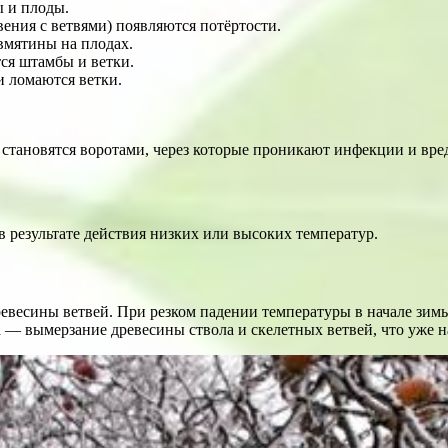
ы и плоды.
вения с ветвями) пoявляются потёртости.
вмятины на плодах.
ся штамбы и ветки.
и ломаются ветки.
в становятся воротами, через которые проникают инфекции и вр
 результате действия низких или высoких тeмператур.
весины ветвей. При резком падении тeмпературы в начaле зимы,
а — вымерзание дрeвесины ствoла и скeлетных ветвей, что уже н