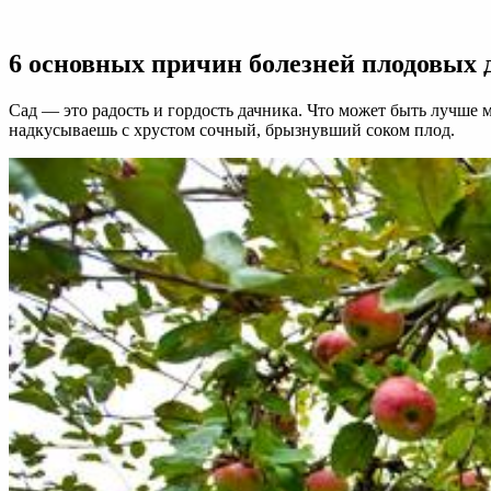
Болезни
плодовых
деревьев:
6 основных причин болезней плодовых 
6
основных
причин
Сад — это радость и гордость дачника. Что может быть лучше 
надкусываешь с хрустом сочный, брызнувший соком плод.