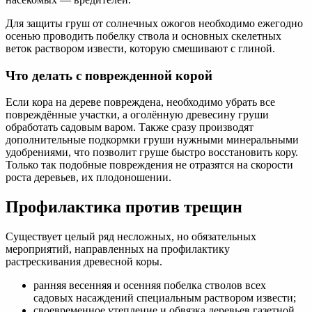
Для защиты груш от солнечных ожогов необходимо ежегодно
осенью проводить побелку ствола и основных скелетных
веток раствором извести, которую смешивают с глиной.
Что делать с поврежденной корой
Если кора на дереве повреждена, необходимо убрать все
повреждённые участки, а оголённую древесину груши
обработать садовым варом. Также сразу производят
дополнительные подкормки груши нужными минеральными
удобрениями, что позволит груше быстро восстановить кору.
Только так подобные повреждения не отразятся на скорости
роста деревьев, их плодоношении.
Профилактика против трещин
Существует целый ряд несложных, но обязательных
мероприятий, направленных на профилактику
растрескивания древесной коры.
ранняя весенняя и осенняя побелка стволов всех
садовых насаждений специальным раствором извести;
своевременное утепление и обвязка деревьев газетной