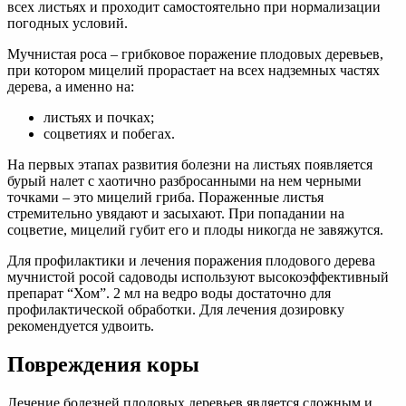
всех листьях и проходит самостоятельно при нормализации
погодных условий.
Мучнистая роса – грибковое поражение плодовых деревьев,
при котором мицелий прорастает на всех надземных частях
дерева, а именно на:
листьях и почках;
соцветиях и побегах.
На первых этапах развития болезни на листьях появляется
бурый налет с хаотично разбросанными на нем черными
точками – это мицелий гриба. Пораженные листья
стремительно увядают и засыхают. При попадании на
соцветие, мицелий губит его и плоды никогда не завяжутся.
Для профилактики и лечения поражения плодового дерева
мучнистой росой садоводы используют высокоэффективный
препарат “Хом”. 2 мл на ведро воды достаточно для
профилактической обработки. Для лечения дозировку
рекомендуется удвоить.
Повреждения коры
Лечение болезней плодовых деревьев является сложным и