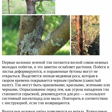
Первые колонии зеленой тли питаются весной соком нежных
молодых побегов, и это заметно ослабляет растения. Побеги и
листья деформируются, и пораженные бутоны могут не
открыться. Выделяется липкая медвяная роса, которая в
скором времени покрывается черным грибком (сажистый
налет). Тли могут быть оранжевыми, красными, зелеными или
черными, Опрыскивание перед тем, как угроза нападения тли
становится серьезной, рекомендуется для роз — используют
системный инсектицид или мыло. Повторить в соответствии
с инструкцией, если тли возвращаются.
Выпуклые розовые пятна появляются на ветках. Разносимые