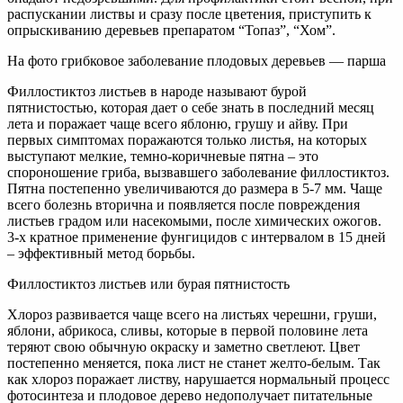
распускании листвы и сразу после цветения, приступить к
опрыскиванию деревьев препаратом “Топаз”, “Хом”.
На фото грибковое заболевание плодовых деревьев — парша
Филлостиктоз листьев в народе называют бурой
пятнистостью, которая дает о себе знать в последний месяц
лета и поражает чаще всего яблоню, грушу и айву. При
первых симптомах поражаются только листья, на которых
выступают мелкие, темно-коричневые пятна – это
спороношение гриба, вызвавшего заболевание филлостиктоз.
Пятна постепенно увеличиваются до размера в 5-7 мм. Чаще
всего болезнь вторична и появляется после повреждения
листьев градом или насекомыми, после химических ожогов.
3-х кратное применение фунгицидов с интервалом в 15 дней
– эффективный метод борьбы.
Филлостиктоз листьев или бурая пятнистость
Хлороз развивается чаще всего на листьях черешни, груши,
яблони, абрикоса, сливы, которые в первой половине лета
теряют свою обычную окраску и заметно светлеют. Цвет
постепенно меняется, пока лист не станет желто-белым. Так
как хлороз поражает листву, нарушается нормальный процесс
фотосинтеза и плодовое дерево недополучает питательные