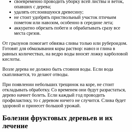
своевременно проводить уборку всей листвы и веток,
опавших с дерева;
удалять отслоившуюся древесину;
не стоит удобрять приствольный участок птичьим
пометом или навозом, особенно в середине лета;
аккуратно обрезать побеги и обрабатывать сразу все
места срезов.
От грызунов помогает обвязка сливы толью или рубероидом.
Готовят для обмазывания коры раствор: навоз и глина в
равных количествах, на ведро воды вносят ложку карболовой
кислоты.
Возле дерева не должно быть стояния воды. Если вода
скапливается, то делают отводы.
При появлении небольших трещинок на коре, не стоит
откладывать обработку. Со временем они будут разрастаться,
дерево начнет болеть. Если каждый год проводить
профилактику, то с деревом ничего не случится. Слива будет
здоровой и принесет большой урожай.
Болезни фруктовых деревьев и их
лечение