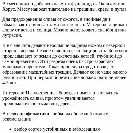
В смесь можно добавить пакетик фунгицида – Оксихом или
Хорус. Массу наносят тщательно на трещины, срезы и дупла.
Для предохранения сливы от ожогов, в знойные дни
обматывают ствол газетами или тканью. Материал защищает
сливу от ветра и солнца. Можно использовать спанбонд или
лутрасин.
В начале лета делают небольшие надрезы ножом с северной
стороны дерева. Лезвие надо продезинфицировать. Бороздки
прокладывают от земли до скелетных ветвей, глубиной до
самой древесины. Эти разрезы очень быстро зарастают
мощными наростами. Такая процедура предотвращает
образование масштабных трещин. Делают ее не чаще одного
раза в 5 лет. При первом порезе сливе должно быть не менее
4-5 лет.
Интересно!Искусственные борозды помогают повысить
урожайность сливы, при этом увеличивается
продолжительность жизни дерева.
В целях профилактики грибковых болезней помогут
рекомендации:
выбор сортов устойчивых к заболеваниям;