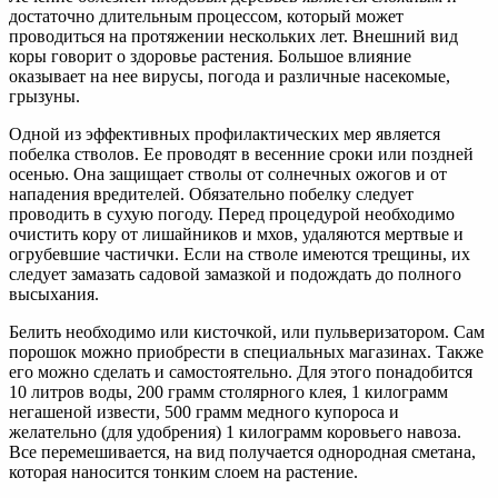
достаточно длительным процессом, который может
проводиться на протяжении нескольких лет. Внешний вид
коры говорит о здоровье растения. Большое влияние
оказывает на нее вирусы, погода и различные насекомые,
грызуны.
Одной из эффективных профилактических мер является
побелка стволов. Ее проводят в весенние сроки или поздней
осенью. Она защищает стволы от солнечных ожогов и от
нападения вредителей. Обязательно побелку следует
проводить в сухую погоду. Перед процедурой необходимо
очистить кору от лишайников и мхов, удаляются мертвые и
огрубевшие частички. Если на стволе имеются трещины, их
следует замазать садовой замазкой и подождать до полного
высыхания.
Белить необходимо или кисточкой, или пульверизатором. Сам
порошок можно приобрести в специальных магазинах. Также
его можно сделать и самостоятельно. Для этого понадобится
10 литров воды, 200 грамм столярного клея, 1 килограмм
негашеной извести, 500 грамм медного купороса и
желательно (для удобрения) 1 килограмм коровьего навоза.
Все перемешивается, на вид получается однородная сметана,
которая наносится тонким слоем на растение.