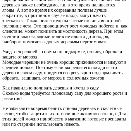
деревьев также необходимо, т.к. в это время наливаются
ягоды. А вот во время их созревания поливы лучше
сократить, в противном случае плоды могут начать
трескаться. Также нежелательны частые поливы во второй
половине лета. Это провоцирует рост молодых побегов и, как
следствие, может понизить зимостойкость дерева. При этом
осенний влагозарядный полив незадолго до холодов,
наоборот, помогает садовым деревьям перезимовать.
Уход за черешней – советы по подкормке, поливу, обрезке и
защите от мороза
Молодые черешни не очень хорошо приживаются и зимуют в
средней полосе. Поэтому если вы решитесь посадить это
дерево в своем саду, придется его регулярно подкармливать,
обрезать, защищать от мороза и солнечных ожогов.
Как правильно поливать деревья и кусты в саду
Сколько воды требуется плодовому саду для хорошего роста и
развития?
Не забывайте вовремя белить стволы деревьев и скелетные
ветви, чтобы защитить их от излишне активного солнца. Для
этих целей можно приобрести в магазине готовые препараты
или по старинке использовать известь.