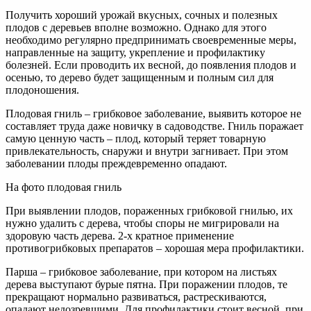
Получить хороший урожай вкусных, сочных и полезных
плодов с деревьев вполне возможно. Однако для этого
необходимо регулярно предпринимать своевременные меры,
направленные на защиту, укрепление и профилактику
болезней. Если проводить их весной, до появления плодов и
осенью, то дерево будет защищенным и полным сил для
плодоношения.
Плодовая гниль – грибковое заболевание, выявить которое не
составляет труда даже новичку в садоводстве. Гниль поражает
самую ценную часть – плод, который теряет товарную
привлекательность, снаружи и внутри загнивает. При этом
заболевании плоды преждевременно опадают.
На фото плодовая гниль
При выявлении плодов, пораженных грибковой гнилью, их
нужно удалить с дерева, чтобы споры не мигрировали на
здоровую часть дерева. 2-х кратное применение
противогрибковых препаратов – хорошая мера профилактики.
Парша – грибковое заболевание, при котором на листьях
дерева выступают бурые пятна. При поражении плодов, те
прекращают нормально развиваться, растрескиваются,
опадают недозревшими. Для профилактики стоит весной, при