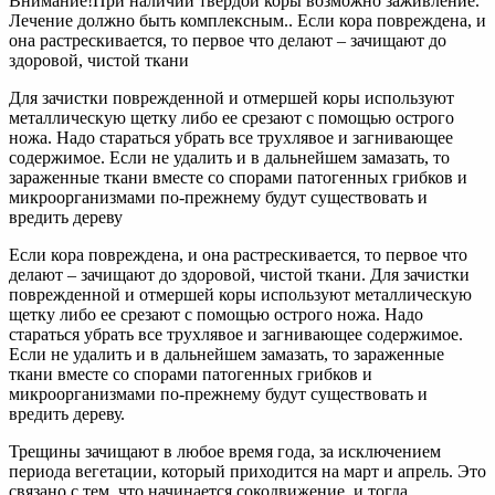
Внимание!При наличии твердой коры возможно заживление.
Лечение должно быть комплексным.. Если кора повреждена, и
она растрескивается, то первое что делают – зачищают до
здоровой, чистой ткани
Для зачистки поврежденной и отмершей коры используют
металлическую щетку либо ее срезают с помощью острого
ножа. Надо стараться убрать все трухлявое и загнивающее
содержимое. Если не удалить и в дальнейшем замазать, то
зараженные ткани вместе со спорами патогенных грибков и
микроорганизмами по-прежнему будут существовать и
вредить дереву
Если кора повреждена, и она растрескивается, то первое что
делают – зачищают до здоровой, чистой ткани. Для зачистки
поврежденной и отмершей коры используют металлическую
щетку либо ее срезают с помощью острого ножа. Надо
стараться убрать все трухлявое и загнивающее содержимое.
Если не удалить и в дальнейшем замазать, то зараженные
ткани вместе со спорами патогенных грибков и
микроорганизмами по-прежнему будут существовать и
вредить дереву.
Трещины зачищают в любое время года, за исключением
периода вегетации, который приходится на март и апрель. Это
связано с тем, что начинается сокодвижение, и тогда