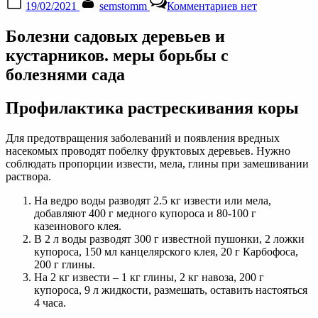
19/02/2021
semstomm
Комментариев
нет
on
записи
Болезни
Болезни садовых деревьев и
садовых
деревьев
кустарников. меры борьбы с
и
болезнями сада
кустарников
Профилактика растрескивания коры
Для предотвращения заболеваний и появления вредных
насекомых проводят побелку фруктовых деревьев. Нужно
соблюдать пропорции извести, мела, глины при замешивании
раствора.
На ведро воды разводят 2.5 кг извести или мела,
добавляют 400 г медного купороса и 80-100 г
казеинового клея.
В 2 л воды разводят 300 г известной пушонки, 2 ложки
купороса, 150 мл канцелярского клея, 20 г Карбофоса,
200 г глины.
На 2 кг извести – 1 кг глины, 2 кг навоза, 200 г
купороса, 9 л жидкости, размешать, оставить настояться
4 часа.