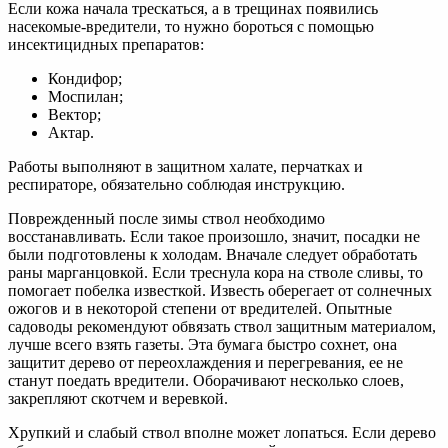
Если кожа начала трескаться, а в трещинах появились
насекомые-вредители, то нужно бороться с помощью
инсектицидных препаратов:
Кондифор;
Моспилан;
Вектор;
Актар.
Работы выполняют в защитном халате, перчатках и
респираторе, обязательно соблюдая инструкцию.
Поврежденный после зимы ствол необходимо
восстанавливать. Если такое произошло, значит, посадки не
были подготовлены к холодам. Вначале следует обработать
раны марганцовкой. Если треснула кора на стволе сливы, то
помогает побелка известкой. Известь оберегает от солнечных
ожогов и в некоторой степени от вредителей. Опытные
садоводы рекомендуют обвязать ствол защитным материалом,
лучше всего взять газеты. Эта бумага быстро сохнет, она
защитит дерево от переохлаждения и перегревания, ее не
станут поедать вредители. Оборачивают несколько слоев,
закрепляют скотчем и веревкой.
Хрупкий и слабый ствол вполне может лопаться. Если дерево