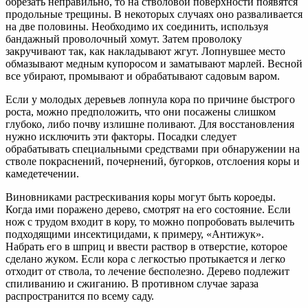
обрезать неправильно, то на стволовой поверхности появятся
продольные трещины. В некоторых случаях оно разваливается
на две половины. Необходимо их соединить, используя
бандажный проволочный хомут. Затем проволоку
закручивают так, как накладывают жгут. Лопнувшее место
обмазывают медным купоросом и заматывают марлей. Весной
все убирают, промывают и обрабатывают садовым варом.
Если у молодых деревьев лопнула кора по причине быстрого
роста, можно предположить, что они посажены слишком
глубоко, либо почву излишне поливают. Для восстановления
нужно исключить эти факторы. Посадки следует
обрабатывать специальными средствами при обнаружении на
стволе покраснений, почернений, бугорков, отслоения коры и
камедетечении.
Виновниками растрескивания коры могут быть короеды.
Когда ими поражено дерево, смотрят на его состояние. Если
нож с трудом входит в кору, то можно попробовать вылечить
подходящими инсектицидами, к примеру, «Антижук».
Набрать его в шприц и ввести раствор в отверстие, которое
сделано жуком. Если кора с легкостью протыкается и легко
отходит от ствола, то лечение бесполезно. Дерево подлежит
спиливанию и сжиганию. В противном случае зараза
распространится по всему саду.