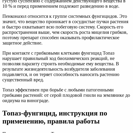
густую суспензию с содержанием действующего вещества в
10 % и перед применением подлежит разведению в воде.
Пенконазол относится к группе системных фунгицидов. Это
значит, что вещество проникает в сосудистые пучки растения
и быстро охватывает всю побеговую систему. Скорость его
распространения выше, чем скорость роста мицелия грибков,
поэтому препарат способен оказывать профилактическое
защитное действие.
При контакте с грибковыми клетками фунгицид Топаз
нарушает правильный ход биохимических реакций, не
позволяя паразиту строить необходимые ему вещества. В
результате жизнедеятельность возбудителя заболевания
подавляется, и он теряет способность наносить растению
существенный вред.
Топаз эффективен при борьбе с любыми патогенными
грибками растений: от серой плодовой гнили на землянике до
оидиума на винограде.
Топаз-фунгицид, инструкция по
применению, правила работы