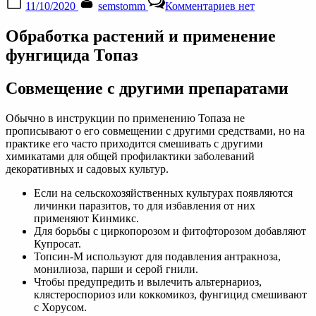
11/10/2020
semstomm
Комментариев
нет
on
записи
Фунгицид
Обработка растений и применение
Топаз
инструкция
фунгицида Топаз
по
применению,
Совмещение с другими препаратами
отзывы
Обычно в инструкции по применению Топаза не
прописывают о его совмещении с другими средствами, но на
практике его часто приходится смешивать с другими
химикатами для общей профилактики заболеваний
декоративных и садовых культур.
Если на сельскохозяйственных культурах появляются
личинки паразитов, то для избавления от них
применяют Кинмикс.
Для борьбы с циркопорозом и фитофторозом добавляют
Купросат.
Топсин-М используют для подавления антракноза,
монилиоза, парши и серой гнили.
Чтобы предупредить и вылечить альтернариоз,
клястероспориоз или коккомикоз, фунгицид смешивают
с Хорусом.