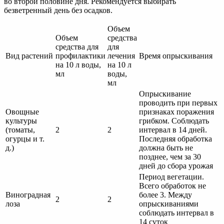
во второй половине дня. Рекомендуется выбирать
безветренный день без осадков.
Объем
Объем
средства
средства для
для
Вид растений
профилактики
лечения
Время опрыскивания
на 10 л воды,
на 10 л
мл
воды,
мл
Опрыскивание
проводить при первых
Овощные
признаках поражения
культуры
грибком. Соблюдать
(томаты,
2
2
интервал в 14 дней.
огурцы и т.
Последняя обработка
д.)
должна быть не
позднее, чем за 30
дней до сбора урожая
Период вегетации.
Всего обработок не
Виноградная
более 3. Между
2
2
лоза
опрыскиваниями
соблюдать интервал в
14 суток