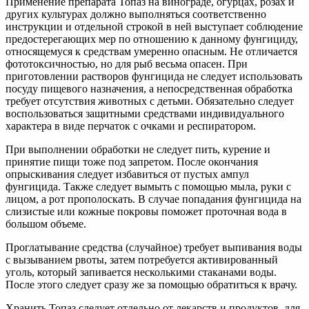
Применение препарата Топаз на винограде, огурцах, розах и
других культурах должно выполняться соответственно
инструкции и отдельной строкой в ней выступает соблюдение
предостерегающих мер по отношению к данному фунгициду,
относящемуся к средствам умеренно опасным. Не отличается
фототоксичностью, но для рыб весьма опасен. При
приготовлении растворов фунгицида не следует использовать
посуду пищевого назначения, а непосредственная обработка
требует отсутствия животных с детьми. Обязательно следует
воспользоваться защитными средствами индивидуального
характера в виде перчаток с очками и респиратором.
При выполнении обработки не следует пить, курение и
принятие пищи тоже под запретом. После окончания
опрыскивания следует избавиться от пустых ампул
фунгицида. Также следует вымыть с помощью мыла, руки с
лицом, а рот прополоскать. В случае попадания фунгицида на
слизистые или кожные покровы поможет проточная вода в
большом объеме.
Проглатывание средства (случайное) требует выпивания воды
с вызыванием рвоты, затем потребуется активированный
уголь, который запивается несколькими стаканами воды.
После этого следует сразу же за помощью обратиться к врачу.
Хранить Топаз следует отдельно от лекарств и продуктов, для