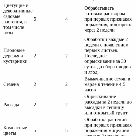
Цветущие и
Обрабатывать
декоративные
готовым раствором
садовые
5
4
при первых признаках
растения, в
поражения, повторить
том числе
через 2 недели
розы
Обработки каждые 2
недели с появлением
Плодовые
первых листьев.
деревья и
2
2
Последнее
кустарники
опрыскивание за 30
суток до сбора плодов
и ягод
Вымачивание семян в
Семена
2
2
марле в течение 4-5
часов
Опрыскивание
рассады за 2 недели до
Рассада
2
2
высадки в теплицу
или открытый грунт
Обработка растений
при первых признаках
Комнатные
5
5
поражения мицелием
цветы
каждые 2 недели до