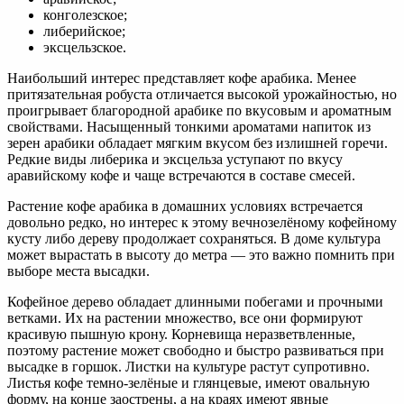
конголезское;
либерийское;
эксцельзское.
Наибольший интерес представляет кофе арабика. Менее
притязательная робуста отличается высокой урожайностью, но
проигрывает благородной арабике по вкусовым и ароматным
свойствами. Насыщенный тонкими ароматами напиток из
зерен арабики обладает мягким вкусом без излишней горечи.
Редкие виды либерика и эксцельза уступают по вкусу
аравийскому кофе и чаще встречаются в составе смесей.
Растение кофе арабика в домашних условиях встречается
довольно редко, но интерес к этому вечнозелёному кофейному
кусту либо дереву продолжает сохраняться. В доме культура
может вырастать в высоту до метра — это важно помнить при
выборе места высадки.
Кофейное дерево обладает длинными побегами и прочными
ветками. Их на растении множество, все они формируют
красивую пышную крону. Корневища неразветвленные,
поэтому растение может свободно и быстро развиваться при
высадке в горшок. Листки на культуре растут супротивно.
Листья кофе темно-зелёные и глянцевые, имеют овальную
форму, на конце заострены, а на краях имеют явные