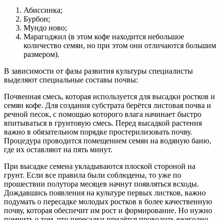
Абиссинка;
Бурбон;
Мундо ново;
Марагоджил (в этом кофе находится небольшое
количество семян, но при этом они отличаются большим
размером).
В зависимости от фазы развития культуры специалисты
выделяют специальные составы почвы:
Почвенная смесь, которая используется для высадки ростков и
семян кофе. Для создания субстрата берётся листовая почва и
речной песок, с помощью которого влага начинает быстро
впитываться в грунтовую смесь. Перед высадкой растения
важно в обязательном порядке простерилизовать почву.
Процедура проводится помещением семян на водяную баню,
где их оставляют на пять минут.
При высадке семена укладываются плоской стороной на
грунт. Если все правила были соблюдены, то уже по
прошествии полутора месяцев начнут появляться всходы.
Дождавшись появления на культуре первых листков, важно
подумать о пересадке молодых ростков в более качественную
почву, которая обеспечит им рост и формирование. Но нужно
помнить о том, что пересадки придётся проводить ежегодно,