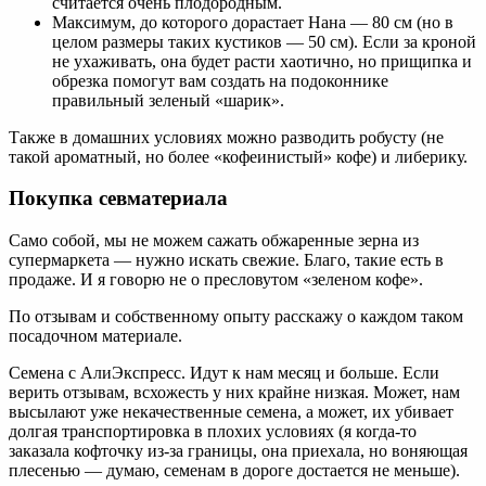
считается очень плодородным.
Максимум, до которого дорастает Нана — 80 см (но в
целом размеры таких кустиков — 50 см). Если за кроной
не ухаживать, она будет расти хаотично, но прищипка и
обрезка помогут вам создать на подоконнике
правильный зеленый «шарик».
Также в домашних условиях можно разводить робусту (не
такой ароматный, но более «кофеинистый» кофе) и либерику.
Покупка севматериала
Само собой, мы не можем сажать обжаренные зерна из
супермаркета — нужно искать свежие. Благо, такие есть в
продаже. И я говорю не о пресловутом «зеленом кофе».
По отзывам и собственному опыту расскажу о каждом таком
посадочном материале.
Семена с АлиЭкспресс. Идут к нам месяц и больше. Если
верить отзывам, всхожесть у них крайне низкая. Может, нам
высылают уже некачественные семена, а может, их убивает
долгая транспортировка в плохих условиях (я когда-то
заказала кофточку из-за границы, она приехала, но воняющая
плесенью — думаю, семенам в дороге достается не меньше).