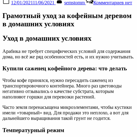
12/01/2021
11/06/2021
semstomm
Комментариев
нет
on
запис
Грамо
Грамотный уход за кофейным деревом
уход
за
в домашних условиях
кофе
дерев
Уход в домашних условиях
в
дома
услов
Арабика не требует специфических условий для содержания
дома, но всё же ряд особенностей есть, и их нужно учитывать.
Купили саженец кофейного дерева: что делать
Чтобы кофе принялся, нужно пересадить саженец из
транспортировочного контейнера. Много раз цветоводы
негативно отзывались о качестве субстрата, которым
наполняют горшки для перевозки растений.
Часто земля перенасыщена микроэлементами, чтобы кустики
имели «товарный» вид. Для продажи это неплохо, а вот для
дальнейшего выращивания такой грунт не годится.
Температурный режим