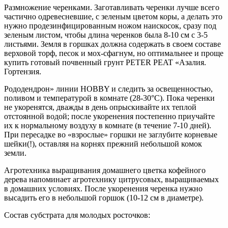
Размножение черенками. Заготавливать черенки лучше всего
частично одревесневшие, с зеленым цветом коры, а делать это
нужно продезинфицированным ножом наискосок, сразу под
зеленым листом, чтобы длина черенков была 8-10 см с 3-5
листьями. Земля в горшках должна содержать в своем составе
верховой торф, песок и мох-сфагнум, но оптимальнее и проще
купить готовый почвенный грунт PETER PEAT «Азалия.
Гортензия.
Рододендрон» линии HOBBY и следить за освещенностью,
поливом и температурой в комнате (28-30°С). Пока черенки
не укоренятся, дважды в день опрыскивайте их теплой
отстоянной водой; после укоренения постепенно приучайте
их к нормальному воздуху в комнате (в течение 7-10 дней).
При пересадке во «взрослые» горшки не заглубите корневые
шейки(!), оставляя на корнях прежний небольшой комок
земли.
Агротехника выращивания домашнего цветка кофейного
дерева напоминает агротехнику цитрусовых, выращиваемых
в домашних условиях. После укоренения черенка нужно
высадить его в небольшой горшок (10-12 см в диаметре).
Состав субстрата для молодых росточков: