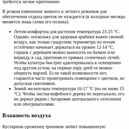
требуется легкое притенение.
В резком изменении зимнего и летнего режимов для
обеспечения отдыха цветок не нуждается (в холодные месяцы
меняется лишь схема его полива):
Летом комфортна для растения температура 23-25 °C.
Однако, поскольку для здоровья арабики важен свежий
воздух, как только градусник термометра по ночам
устойчиво начинает держаться на уровне 12-14 °C,
горшок с деревцем можно выносить на балкон или
веранду, в сад, притеняя от прямых солнечных лучей.
Чтобы культура быстрее адаптировалась к освещению
под другим углом, на первые пару дней ее можно
обернуть марлей. Если такой возможности нет,
стараются часто проветривать помещение с цветком, не
допуская сквозняков.
Зимой желательна температура 16-17 °C (но не ниже 15
°C). Чтобы листья кофейного дерева не пересыхали, его
не держат рядом с батареями центрального отопления
или обогревателями.
Влажность воздуха
Кустарник-уроженец тропиков любит повышенную