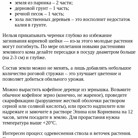
земля из парника – 2 части;
дерновой грунт – 1 часть;
речной песок – 1 часть;
зола лиственных деревьев – это восполнит недостаток
калия в грунте.
Нельзя прикапывать черенки глубоко во избежание
загнивания корневой шейки — из-за этого молодые растения
могут погибнуть. По мере оплетания новыми растениями
земляного кома делайте пересадки в посуду диаметром больше
(на 2-3 см) и глубже.
Состав земли можно не менять, а лишь добавлять небольшое
количество роговой стружки – это улучшает цветение и
позволяет добиться обильного урожая.
Можно вырастить кофейное деревце из зернышка. Возьмите
обычное кофейное зерно (конечно, не жареное), проведите
скарификацию (разрушение жесткой оболочки раствором
серной или соляной кислоты), или просто надпилите или
надрежьте и замочите в растворе Эпина или Корневина на 12
часов, затем посадите в землю. Для прорастания нужна
температура выше +20°С.
Интересен процесс одревеснения ствола и веточек растения.