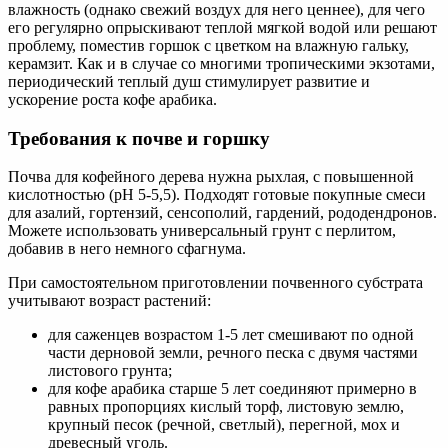
влажность (однако свежий воздух для него ценнее), для чего
его регулярно опрыскивают теплой мягкой водой или решают
проблему, поместив горшок с цветком на влажную гальку,
керамзит. Как и в случае со многими тропическими экзотами,
периодический теплый душ стимулирует развитие и
ускорение роста кофе арабика.
Требования к почве и горшку
Почва для кофейного дерева нужна рыхлая, с повышенной
кислотностью (pH 5-5,5). Подходят готовые покупные смеси
для азалий, гортензий, сенсополий, гардений, рододендронов.
Можете использовать универсальный грунт с перлитом,
добавив в него немного сфагнума.
При самостоятельном приготовлении почвенного субстрата
учитывают возраст растений:
для саженцев возрастом 1-5 лет смешивают по одной
части дерновой земли, речного песка с двумя частями
листового грунта;
для кофе арабика старше 5 лет соединяют примерно в
равных пропорциях кислый торф, листовую землю,
крупный песок (речной, светлый), перегной, мох и
древесный уголь.