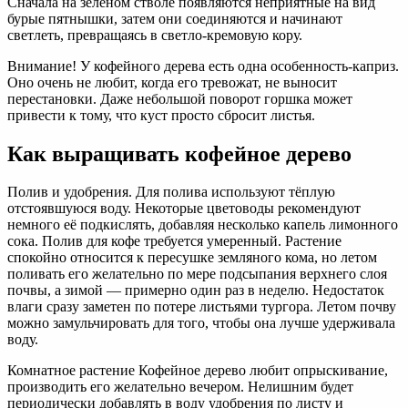
Сначала на зеленом стволе появляются неприятные на вид
бурые пятнышки, затем они соединяются и начинают
светлеть, превращаясь в светло-кремовую кору.
Внимание! У кофейного дерева есть одна особенность-каприз.
Оно очень не любит, когда его тревожат, не выносит
перестановки. Даже небольшой поворот горшка может
привести к тому, что куст просто сбросит листья.
Как выращивать кофейное дерево
Полив и удобрения. Для полива используют тёплую
отстоявшуюся воду. Некоторые цветоводы рекомендуют
немного её подкислять, добавляя несколько капель лимонного
сока. Полив для кофе требуется умеренный. Растение
спокойно относится к пересушке земляного кома, но летом
поливать его желательно по мере подсыпания верхнего слоя
почвы, а зимой — примерно один раз в неделю. Недостаток
влаги сразу заметен по потере листьями тургора. Летом почву
можно замульчировать для того, чтобы она лучше удерживала
воду.
Комнатное растение Кофейное дерево любит опрыскивание,
производить его желательно вечером. Нелишним будет
периодически добавлять в воду удобрения по листу и