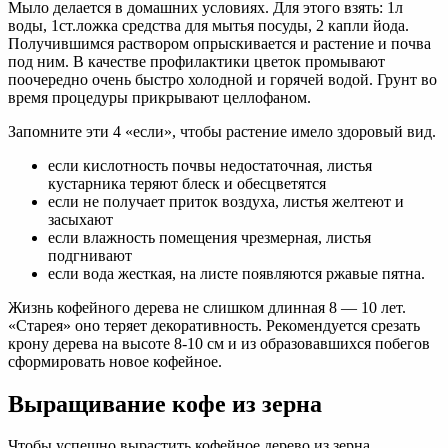
Мыло делается в домашних условиях. Для этого взять: 1л
воды, 1ст.ложка средства для мытья посуды, 2 капли йода.
Получившимся раствором опрыскивается и растение и почва
под ним. В качестве профилактики цветок промывают
поочередно очень быстро холодной и горячей водой. Грунт во
время процедуры прикрывают целлофаном.
Запомните эти 4 «если», чтобы растение имело здоровый вид.
если кислотность почвы недостаточная, листья
кустарника теряют блеск и обесцветятся
если не получает приток воздуха, листья желтеют и
засыхают
если влажность помещения чрезмерная, листья
подгнивают
если вода жесткая, на листе появляются ржавые пятна.
Жизнь кофейного дерева не слишком длинная 8 — 10 лет.
«Старея» оно теряет декоративность. Рекомендуется срезать
крону дерева на высоте 8-10 см и из образовавшихся побегов
сформировать новое кофейное.
Выращивание кофе из зерна
Чтобы успешно вырастить кофейное дерево из зерна,