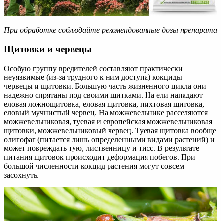
При обработке соблюдайте рекомендованные дозы препарата
Щитовки и червецы
Особую группу вредителей составляют практически
неуязвимые (из-за трудного к ним доступа) кокциды —
червецы и щитовки. Большую часть жизненного цикла они
надежно спрятаны под своими щитками. На ели нападают
еловая ложнощитовка, еловая щитовка, пихтовая щитовка,
еловый мучнистый червец. На можжевельнике расселяются
можжевельниковая, туевая и европейская можжевельниковая
щитовки, можжевельниковый червец. Туевая щитовка вообще
олигофаг (питается лишь определенными видами растений) и
может повреждать тую, лиственницу и тисс. В результате
питания щитовок происходит деформация побегов. При
большой численности кокцид растения могут совсем
засохнуть.