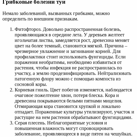
Грибковые болезни туи
Немало заболеваний, вызванных грибками, можно
определить по внешним признакам.
Фитофтороз. Довольно распространенная болезнь,
проявляющаяся в середине лета. У деревьев желтеет
игольчатая листва, замедляется рост, древесина меняет
цвет на более темный, становится мягкой. Причина –
чрезмерное увлажнение и загнивание корней. Для
профилактики стоит использовать фунгициды. Если
поражения необратимы, необходимо избавиться от
растения, чтобы инфекция не распространилась по
участку, а землю продезинфицировать. Нейтрализовать
патогенную флору можно с помощью компоста из
сосновой коры.
Корневая гниль. Цвет побегов изменяется, наблюдается
очаговое пожелтение хвои, потеря блеска. Кора и
древесина покрываются белыми пятнами мицелия.
Отмирающая кора становится хрупкой и локально
отпадает. Пораженные культуры утилизируют, участок и
растущие на нем растения обрабатывают фунгицидами.
Серая плесень. Неблагоприятные условия и
повышенная влажность могут спровоцировать
заболевание, проявляющееся в виде пятен на чешуйках.