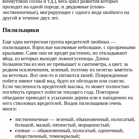
веймутовой сосны и т.д.), весь цикл развития которых
проходит на одной породе, и двудомные (елово-
лиственничные), мигрирующие с одного вида хвойного на
другой в течение двух лет.
Пилильщики
Еще одна интересная группа вредителей хвойных —
пилильщики. Взрослые насекомые небольшие, с прозрачными
крыльями. Сами они не вредят растению, но откладывают
яйца, из которых выходят ложногусеницы. Длина
большинства из них не превышает и сантиметра, а цвет, за
редким исключением, зеленый, поэтому их нелегко заметить
на веточках. Вот они-то и питаются хвоей. Поврежденные
побеги имеют такой вид, будто их обглодали или сожгли.
Если численность вредителей высока, то может полностью
погибнуть прирост побегов текущего года. Повторное
объедание приводит к усыханию дерева или к нападению на
него стволовых вредителей. Видов пилильщиков очень
много:
лиственничные — зеленый, обыкновенный, полосатый,
большой, малый, пятнистый, морщинистый;
еловые — обыкновенный, полосатый, одиночный,
общественный, темнокрылый;