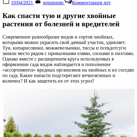
10/04/2021
semstomm
Комментариев
нет
on
записи
Как
Как спасти тую и другие хвойные
спасти
тую
растения от болезней и вредителей
и
другие
Современное разнообразие видов и сортов хвойных,
хвойные
которыми можно украсить свой дачный участок, удивляет.
растения
Туи, кипарисовики, можжевельники, тиссы и псевдотсуги
от
заняли место рядом с привычными елями, соснами и пихтами.
болезней
Однако вместе с расширением круга используемых в
и
оформлении сада видов наблюдается и пополнение
вредителей
«ассортимента» вредных организмов на хвойных и их соседях
по саду. Какие напасти подстерегают вечнозеленых и
колючих? И как защитить их от этих угроз?