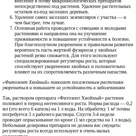
внесение в почву микробиологических препаратов
непосредственно под растения. Удаление растительных
остатков из-под засохших деревьев.
Удаление самих засохших экземпляров с участка — и
чем быстрее, тем лучше.
Основная работа проводится с сеянцами и молодыми
растениями и направлена она на улучшение
приживаемости и повышение устойчивости к болезни.
При благополучном укоренении и правильном развитии
вероятность пасть жертвой фузариоза у хвойных
растений резко снижается. Для этого используют
специализированные регуляторы роста, которые
способствуют укоренению хвойных и положительно
влияют на их сопротивляемость различным напастям.
«Фитозонт Хвойный» помогает посаженным растениям
укорениться и повышает их устойчивость к заболеваниям
Так, раствором препарата «Фитозонт Хвойный» растения
поливают в период интенсивного роста. Норма расхода — 0,2
мл (это всего 6 капель) на 1 л воды. На обработку 1 м² почвы
потребуется 3 л рабочего раствора. Спустя 3-4 недели
проводят опрыскивание по кроне (1 мл средства на 1 л воды).
Небольшая дозировка препарата не должна вас смущать:
регуляторы роста всегда используют в очень малых