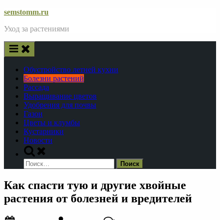
Skip
semstomm.ru
to
Уход за растениями
content
Обустройство летней кухни
Болезни растений
Рассада
Выращивание цветов
Удобрения для почвы
Газон
Цветы и клумбы
Кустарники
Новости
Toggle
search
Найти:
form
Как спасти тую и другие хвойные
растения от болезней и вредителей
Posted
By
к