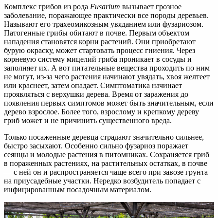
Комплекс грибов из рода
Fusarium
вызывает грозное
заболевание, поражающее практически все породы деревьев.
Называют его трахеомикозным увяданием или фузариозом.
Патогенные грибы обитают в почве. Первым объектом
нападения становятся корни растений. Они приобретают
бурую окраску, может стартовать процесс гниения. Через
корневую систему мицелий гриба проникает в сосуды и
заполняет их. А вот питательные вещества проходить по ним
не могут, из-за чего растения начинают увядать, хвоя желтеет
или краснеет, затем опадает. Симптоматика начинает
проявляться с верхушки дерева. Время от заражения до
появления первых симптомов может быть значительным, если
дерево взрослое. Более того, взрослому и крепкому дереву
гриб может и не причинить существенного вреда.
Только посаженные деревца страдают значительно сильнее,
быстро засыхают. Особенно сильно фузариоз поражает
сеянцы и молодые растения в питомниках. Сохраняется гриб
в пораженных растениях, на растительных остатках, в почве
— с ней он и распространяется чаще всего при завозе грунта
на приусадебные участки. Нередко возбудитель попадает с
инфицированным посадочным материалом.