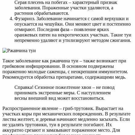
Серая плесень на побегах – характерный признак
заболевания. Пораженные участки удаляются, а
растения обрабатываются.
Фузариоз. Заболевание начинается с самой верхушки и
опускается на чешуйки. Они меняют цвет и постепенно
отмирают. Последняя фаза – появление ярких
оранжевых пятен на некротических участках. Такие туи
непременно удаляют и утилизируют методом сжигания.
Такое заболевание как ржавчина туи – также возникает при
грибковом инфицировании. В основном подвержены
поражению молодые саженцы, с неокрепшим иммунитетом.
Рекомендуется обработка препаратами, содержащими медь.
Справка! Сезонное пожелтение хвои – не повод
принимать экстренные меры. С наступлением
весны внешний вид может восстановиться.
Распространенное явление – гриб-трутовик. Вырастает на
участках коры при механических повреждениях. В результате
листва желтеет, и деревья начинают медленно засыхать. Если
не удалять трутовики, туи в результате погибают. Их
аккуратно срезают и замазывают пораженное место. Для