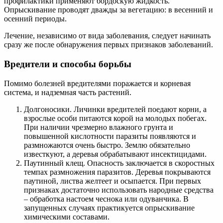
профилактики применяют бордоскую жидкость.
Опрыскивание проводят дважды за вегетацию: в весенний и
осенний периоды.
Лечение, независимо от вида заболевания, следует начинать
сразу же после обнаружения первых признаков заболеваний.
Вредители и способы борьбы
Помимо болезней вредителями поражается и корневая
система, и надземная часть растений.
Долгоносики. Личинки вредителей поедают корни, а
взрослые особи питаются корой на молодых побегах.
При наличии чрезмерно влажного грунта и
повышенной кислотности паразиты появляются и
размножаются очень быстро. Землю обязательно
известкуют, а деревья обрабатывают инсектицидами.
Паутинный клещ. Опасность заключается в скоростных
темпах размножения паразитов. Деревья покрываются
паутиной, листва желтеет и осыпается. При первых
признаках достаточно использовать народные средства
– обработка настоем чеснока или одуванчика. В
запущенных случаях практикуется опрыскивание
химическими составами.