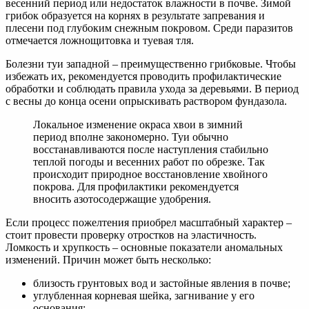
весенний период или недостаток влажности в почве. Зимой
грибок образуется на корнях в результате запревания и
плесени под глубоким снежным покровом. Среди паразитов
отмечается ложнощитовка и туевая тля.
Болезни туи западной – преимущественно грибковые. Чтобы
избежать их, рекомендуется проводить профилактические
обработки и соблюдать правила ухода за деревьями. В период
с весны до конца осени опрыскивать раствором фундазола.
Локальное изменение окраса хвои в зимний
период вполне закономерно. Туи обычно
восстанавливаются после наступления стабильно
теплой погоды и весенних работ по обрезке. Так
происходит природное восстановление хвойного
покрова. Для профилактики рекомендуется
вносить азотосодержащие удобрения.
Если процесс пожелтения приобрел масштабный характер –
стоит провести проверку отростков на эластичность.
Ломкость и хрупкость – основные показатели аномальных
изменений. Причин может быть несколько:
близость грунтовых вод и застойные явления в почве;
углубленная корневая шейка, загнивание у его
основания;