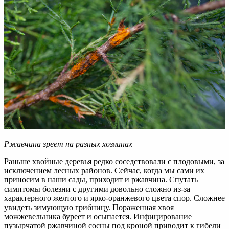
Ржавчина зреет на разных хозяинах
Раньше хвойные деревья редко соседствовали с плодовыми, за
исключением лесных районов. Сейчас, когда мы сами их
приносим в наши сады, приходит и ржавчина. Спутать
симптомы болезни с другими довольно сложно из-за
характерного желтого и ярко-оранжевого цвета спор. Сложнее
увидеть зимующую грибницу. Пораженная хвоя
можжевельника буреет и осыпается. Инфицирование
пузырчатой ржавчиной сосны под кроной приводит к гибели