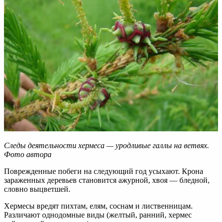
Следы деятельности хермеса — уродливые галлы на ветвях.
Фото автора
Поврежденные побеги на следующий год усыхают. Крона
зараженных деревьев становится ажурной, хвоя — бледной,
словно выцветшей.
Хермесы вредят пихтам, елям, соснам и лиственницам.
Различают однодомные виды (желтый, ранний, хермес