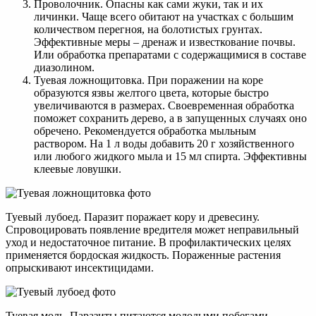
Проволочник. Опасны как сами жуки, так и их
личинки. Чаще всего обитают на участках с большим
количеством перегноя, на болотистых грунтах.
Эффективные меры – дренаж и известкование почвы.
Или обработка препаратами с содержащимися в составе
диазолином.
Туевая ложнощитовка. При поражении на коре
образуются язвы желтого цвета, которые быстро
увеличиваются в размерах. Своевременная обработка
поможет сохранить дерево, а в запущенных случаях оно
обречено. Рекомендуется обработка мыльным
раствором. На 1 л воды добавить 20 г хозяйственного
или любого жидкого мыла и 15 мл спирта. Эффективны
клеевые ловушки.
Туевый лубоед. Паразит поражает кору и древесину.
Спровоцировать появление вредителя может неправильный
уход и недостаточное питание. В профилактических целях
применяется бордоская жидкость. Пораженные растения
опрыскивают инсектицидами.
Туевая моль. Паразиты питаются молодыми побегами,