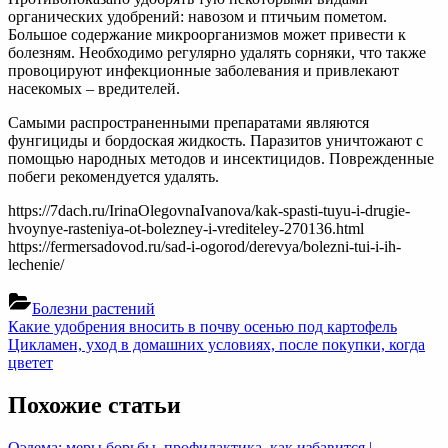
органических удобрений: навозом и птичьим пометом.
Большое содержание микроорганизмов может привести к
болезням. Необходимо регулярно удалять сорняки, что также
провоцируют инфекционные заболевания и привлекают
насекомых – вредителей.
Самыми распространенными препаратами являются
фунгициды и бордоская жидкость. Паразитов уничтожают с
помощью народных методов и инсектицидов. Поврежденные
побеги рекомендуется удалять.
https://7dach.ru/IrinaOlegovnaIvanova/kak-spasti-tuyu-i-drugie-
hvoynye-rasteniya-ot-bolezney-i-vrediteley-270136.html
https://fermersadovod.ru/sad-i-ogorod/derevya/bolezni-tui-i-ih-
lechenie/
Болезни растений
Навигация
Previous
Какие удобрения вносить в почву осенью под картофель
Post:
Next
Цикламен, уход в домашних условиях, после покупки, когда
по
Post:
цветет
записям
Похожие статьи
Оэдема: меры борьбы, профилактика, как избавится |