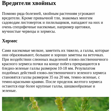
Вредители хвойных
Помимо ряда болезней, хвойным растениям угрожают
вредители. Кроме привычной тли, знакомых многим
садоводам листоверток и пилильщиков, нападают на них и
очень специфичные насекомые, например щитовки,
мучнистые червецы и хермесы.
Хермес
Сами насекомые мелкие, заметить их тяжело, а галлы, которые
они образовывают, большие и хорошо заметны на веточках.
При воздействии слюнных выделений елово-лиственничного
красного хермеса почки на конце побега превращаются в
бледно-зеленые галлы размером 10-18 мм. Результатом
подобных действий елово-лиственничного зеленого хермеса
становятся галлы размером 35 на 20 мм, темно-зеленые, с
темно-красными краями. После проделок желтого хермеса
остаются еще более крупные галлы, шишкообразные и
зеленые.