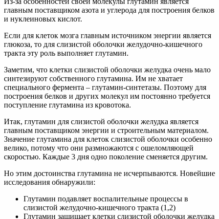
Из-за особенностей своей молекулы глутамин является
главным поставщиком азота и углерода для построения белков
и нуклеиновых кислот.
Если для клеток мозга главным источником энергии является
глюкоза, то для слизистой оболочки желудочно-кишечного
тракта эту роль выполняет глутамин.
Заметим, что клетки слизистой оболочки желудка очень мало
синтезируют собственного глутамина. Им не хватает
специального фермента – глутамин-синтетазы. Поэтому для
построения белков и других молекул им постоянно требуется
поступление глутамина из кровотока.
Итак, глутамин для слизистой оболочки желудка является
главным поставщиком энергии и строительным материалом.
Значение глутамина для клеток слизистой оболочки особенно
велико, потому что они размножаются с ошеломляющей
скоростью. Каждые 3 дня одно поколение сменяется другим.
Но этим достоинства глутамина не исчерпываются. Новейшие
исследования обнаружили:
Глутамин подавляет воспалительные процессы в
слизистой желудочно-кишечного тракта (1,2)
Глутамин защищает клетки слизистой оболочки желудка