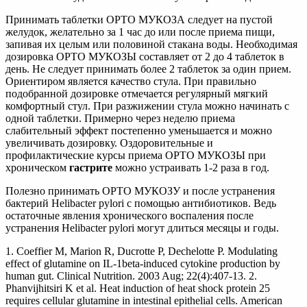
Принимать таблетки ОРТО МУКОЗА следует на пустой
желудок, желательно за 1 час до или после приема пищи,
запивая их целым или половиной стакана воды. Необходимая
дозировка ОРТО МУКОЗЫ составляет от 2 до 4 таблеток в
день. Не следует принимать более 2 таблеток за один прием.
Ориентиром является качество стула. При правильно
подобранной дозировке отмечается регулярный мягкий
комфортный стул. При разжижении стула можно начинать с
одной таблетки. Примерно через неделю приема
слабительный эффект постепенно уменьшается и можно
увеличивать дозировку. Оздоровительные и
профилактические курсы приема ОРТО МУКОЗЫ при
хроническом
гастрите
можно устраивать 1-2 раза в год.
Полезно принимать ОРТО МУКОЗУ и после устранения
бактерий Helibacter pylori с помощью антибиотиков. Ведь
остаточные явления хронического воспаления после
устранения Helibacter pylori могут длиться месяцы и годы.
1. Coeffier M, Marion R, Ducrotte P, Dechelotte P. Modulating
effect of glutamine on IL-1beta-induced cytokine production by
human gut. Clinical Nutrition. 2003 Aug; 22(4):407-13. 2.
Phanvijhitsiri K et al. Heat induction of heat shock protein 25
requires cellular glutamine in intestinal epithelial cells. American