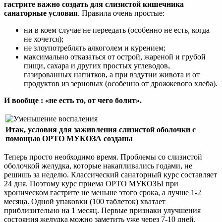
гастрите важно создать для слизистой кишечника
санаторные условия
. Правила очень простые:
ни в коем случае не переедать (особенно не есть, когда
не хочется);
не злоупотреблять алкоголем и курением;
максимально отказаться от острой, жареной и грубой
пищи, сахара и других простых углеводов,
газированных напитков, а при вздутии живота и от
продуктов из зерновых (особенно от дрожжевого хлеба).
И вообще : «не есть то, от чего болит».
Итак, условия для заживления слизистой оболочки с
помощью ОРТО МУКОЗА созданы
Теперь просто необходимо время. Проблемы со слизистой
оболочкой желудка, которые накапливались годами, не
решишь за неделю. Классический санаторный курс составляет
24 дня. Поэтому курс приема ОРТО МУКОЗЫ при
хроническом гастрите не меньше этого срока, а лучше 1-2
месяца. Одной упаковки (100 таблеток) хватает
приблизительно на 1 месяц. Первые признаки улучшения
состояния желудка можно заметить уже через 7-10 дней.