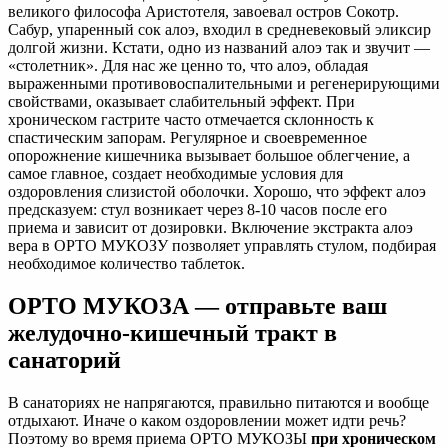
великого философа Аристотеля, завоевал остров Сокотр.
Сабур, упаренный сок алоэ, входил в средневековый эликсир
долгой жизни. Кстати, одно из названий алоэ так и звучит —
«столетник». Для нас же ценно то, что алоэ, обладая
выраженными противовоспалительными и регенерирующими
свойствами, оказывает слабительный эффект. При
хроническом гастрите часто отмечается склонность к
спастическим запорам. Регулярное и своевременное
опорожнение кишечника вызывает большое облегчение, а
самое главное, создает необходимые условия для
оздоровления слизистой оболочки. Хорошо, что эффект алоэ
предсказуем: стул возникает через 8-10 часов после его
приема и зависит от дозировки. Включение экстракта алоэ
вера в ОРТО МУКОЗУ позволяет управлять стулом, подбирая
необходимое количество таблеток.
ОРТО МУКОЗА — отправьте ваш
желудочно-кишечный тракт в
санаторий
В санаториях не напрягаются, правильно питаются и вообще
отдыхают. Иначе о каком оздоровлении может идти речь?
Поэтому во время приема ОРТО МУКОЗЫ
при хроническом