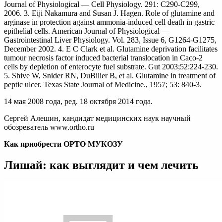
Journal of Physiological — Cell Physiology. 291: C290-C299,
2006. 3. Eiji Nakamura and Susan J. Hagen. Role of glutamine and
arginase in protection against ammonia-induced cell death in gastric
epithelial cells. American Journal of Physiological —
Gastrointestinal Liver Physiology. Vol. 283, Issue 6, G1264-G1275,
December 2002. 4. E C Clark et al. Glutamine deprivation facilitates
tumour necrosis factor induced bacterial translocation in Caco-2
cells by depletion of enterocyte fuel substrate. Gut 2003;52:224-230.
5. Shive W, Snider RN, DuBilier B, et al. Glutamine in treatment of
peptic ulcer. Texas State Journal of Medicine., 1957; 53: 840-3.
14 мая 2008 года, ред. 18 октября 2014 года.
Сергей Алешин, кандидат медицинских наук научный
обозреватель www.ortho.ru
Как приобрести ОРТО МУКОЗУ
Лишай: как выглядит и чем лечить