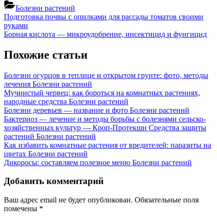
Болезни растений
Навигация
Previous
Подготовка почвы с опилками для рассады томатов своими
Post:
руками
по
Next
Борная кислота — микроудобрение, инсектицид и фунгицид
записям
Post:
Похожие статьи
Болезни огурцов в теплице и открытом грунте: фото, методы
лечения
Болезни растений
Мучнистый червец: как бороться на комнатных растениях,
народные средства
Болезни растений
Болезни деревьев — название и фото
Болезни растений
Бактериоз — лечение и методы борьбы с болезнями сельско-
хозяйственных культур — Кроп-Протекшн Средства защиты
растений
Болезни растений
Как избавить комнатные растения от вредителей: паразиты на
цветах
Болезни растений
Дикоросы: составляем полезное меню
Болезни растений
Добавить комментарий
Ваш адрес email не будет опубликован.
Обязательные поля
помечены
*