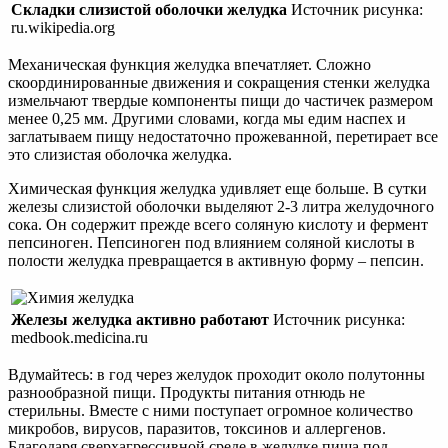
Складки слизистой оболочки желудка
Источник рисунка:
ru.wikipedia.org
Механическая функция желудка впечатляет. Cложно
скоординированные движения и сокращения стенки желудка
измельчают твердые компоненты пищи до частичек размером
менее 0,25 мм. Другими словами, когда мы едим наспех и
заглатываем пищу недостаточно прожеванной, перетирает все
это слизистая оболочка желудка.
Химическая функция желудка удивляет еще больше. В сутки
железы слизистой оболочки выделяют 2-3 литра желудочного
сока. Он содержит прежде всего соляную кислоту и фермент
пепсиноген. Пепсиноген под влиянием соляной кислоты в
полости желудка превращается в активную форму – пепсин.
Железы желудка активно работают
Источник рисунка:
medbook.medicina.ru
Вдумайтесь: в год через желудок проходит около полутонны
разнообразной пищи. Продукты питания отнюдь не
стерильны. Вместе с ними поступает огромное количество
микробов, вирусов, паразитов, токсинов и аллергенов.
Благодаря сверхагрессивной среде в желудке пища под