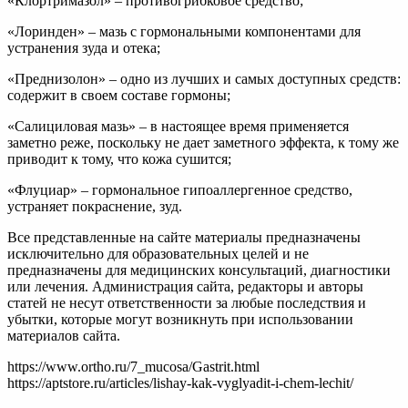
«Клортримазол» – противогрибковое средство;
«Лоринден» – мазь с гормональными компонентами для
устранения зуда и отека;
«Преднизолон» – одно из лучших и самых доступных средств:
содержит в своем составе гормоны;
«Салициловая мазь» – в настоящее время применяется
заметно реже, поскольку не дает заметного эффекта, к тому же
приводит к тому, что кожа сушится;
«Флуциар» – гормональное гипоаллергенное средство,
устраняет покраснение, зуд.
Все представленные на сайте материалы предназначены
исключительно для образовательных целей и не
предназначены для медицинских консультаций, диагностики
или лечения. Администрация сайта, редакторы и авторы
статей не несут ответственности за любые последствия и
убытки, которые могут возникнуть при использовании
материалов сайта.
https://www.ortho.ru/7_mucosa/Gastrit.html
https://aptstore.ru/articles/lishay-kak-vyglyadit-i-chem-lechit/