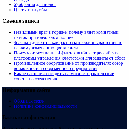
Удобрения для почвы
Цветы и клумбы
Свежие записи
Невидимый враг в горшке: почему вянет комнатный
цветок при идеальном поливе
Зеленый детектив: как распознать болезнь растения по
первому изменению цвета листа
Почему отечественный финтех выбирает российские
платформы управления кластерами для защиты от сбоев
Промышленное оборудование от производителя: обзор
возможностей современного предприятия
Какие растения посадить на могиле: практические
советы по озеленению
Информация сайта
Обратная связь
Политика конфендициальности
Важная информация
Все материалы на данном сайте взяты из открытых