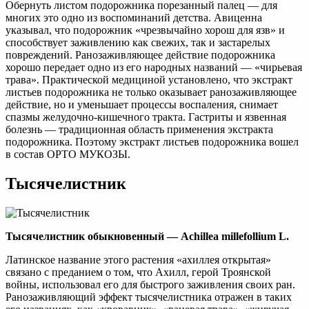
Обернуть листом подорожника порезанный палец — для
многих это одно из воспоминаний детства. Авиценна
указывал, что подорожник «чрезвычайно хорош для язв» и
способствует заживлению как свежих, так и застарелых
повреждений. Ранозаживляющее действие подорожника
хорошо передает одно из его народных названий — «чирьевая
трава». Практической медициной установлено, что экстракт
листьев подорожника не только оказывает ранозаживляющее
действие, но и уменьшает процессы воспаления, снимает
спазмы желудочно-кишечного тракта. Гастриты и язвенная
болезнь — традиционная область применения экстракта
подорожника. Поэтому экстракт листьев подорожника вошел
в состав ОРТО МУКОЗЫ.
Тысячелистник
Тысячелистник обыкновенный — Achillea millefollium L.
Латинское название этого растения «ахиллея открытая»
связано с преданием о том, что Ахилл, герой Троянской
войны, использовал его для быстрого заживления своих ран.
Ранозаживляющий эффект тысячелистника отражен в таких