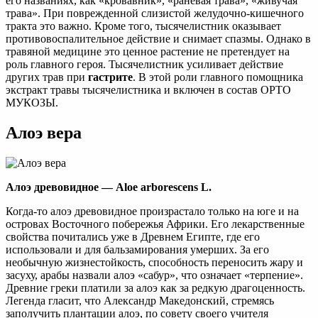
его названиях, как «кровавник», «раневая трава», «живучая
трава». При поврежденной слизистой желудочно-кишечного
тракта это важно. Кроме того, тысячелистник оказывает
противовоспалительное действие и снимает спазмы. Однако в
травяной медицине это ценное растение не претендует на
роль главного героя. Тысячелистник усиливает действие
других трав при
гастрите
. В этой роли главного помощника
экстракт травы тысячелистника и включен в состав ОРТО
МУКОЗЫ.
Алоэ вера
Алоэ древовидное — Aloe arborescens L.
Когда-то алоэ древовидное произрастало только на юге и на
островах Восточного побережья Африки. Его лекарственные
свойства почитались уже в Древнем Египте, где его
использовали и для бальзамирования умерших. За его
необычную жизнестойкость, способность переносить жару и
засуху, арабы назвали алоэ «сабур», что означает «терпение».
Древние греки платили за алоэ как за редкую драгоценность.
Легенда гласит, что Александр Македонский, стремясь
заполучить плантации алоэ, по совету своего учителя