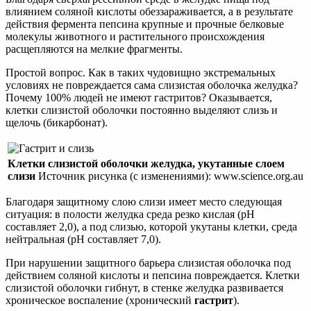
влиянием соляной кислоты обеззараживается, а в результате
действия фермента пепсина крупные и прочные белковые
молекулы животного и растительного происхождения
расщепляются на мелкие фрагменты.
Простой вопрос. Как в таких чудовищно экстремальных
условиях не повреждается сама слизистая оболочка желудка?
Почему 100% людей не имеют гастритов? Оказывается,
клетки слизистой оболочки постоянно выделяют слизь и
щелочь (бикарбонат).
Клетки слизистой оболочки желудка, укутанные слоем
слизи
Источник рисунка (с изменениями): www.science.org.au
Благодаря защитному слою слизи имеет место следующая
ситуация: в полости желудка среда резко кислая (pH
составляет 2,0), а под слизью, которой укутаны клетки, среда
нейтральная (pH составляет 7,0).
При нарушении защитного барьера слизистая оболочка под
действием соляной кислоты и пепсина повреждается. Клетки
слизистой оболочки гибнут, в стенке желудка развивается
хроническое воспаление (хронический
гастрит
).