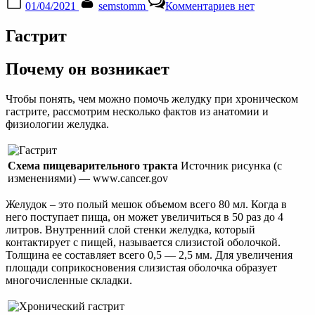
01/04/2021
semstomm
Комментариев
нет
on
записи
Как
Гастрит
свести
болезнь
на
Почему он возникает
растение
отзывы
Чтобы понять, чем можно помочь желудку при хроническом
гастрите, рассмотрим несколько фактов из анатомии и
физиологии желудка.
Схема пищеварительного тракта
Источник рисунка (с
изменениями) — www.cancer.gov
Желудок – это полый мешок объемом всего 80 мл. Когда в
него поступает пища, он может увеличиться в 50 раз до 4
литров. Внутренний слой стенки желудка, который
контактирует с пищей, называется слизистой оболочкой.
Толщина ее составляет всего 0,5 — 2,5 мм. Для увеличения
площади соприкосновения слизистая оболочка образует
многочисленные складки.