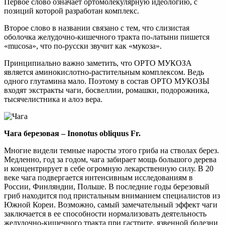
Первое слово означает ортомолекулярную идеологию, с
позиций которой разработан комплекс.
Второе слово в названии связано с тем, что слизистая
оболочка желудочно-кишечного тракта по-латыни пишется
«mucosa», что по-русски звучит как «мукоза».
Принципиально важно заметить, что ОРТО МУКОЗА
является аминокислотно-растительным комплексом. Ведь
одного глутамина мало. Поэтому в состав ОРТО МУКОЗЫ
входят экстракты чаги, босвеллии, ромашки, подорожника,
тысячелистника и алоэ вера.
Чага березовая – Inonotus obliquus Fr.
Многие видели темные наросты этого гриба на стволах берез.
Медленно, год за годом, чага забирает мощь большого дерева
и концентрирует в себе огромную лекарственную силу. В 20
веке чага подвергается интенсивным исследованиям в
России, Финляндии, Польше. В последние годы березовый
гриб находится под пристальным вниманием специалистов из
Южной Кореи. Возможно, самый замечательный эффект чаги
заключается в ее способности нормализовать деятельность
желудочно-кишечного тракта при гастрите, язвенной болезни