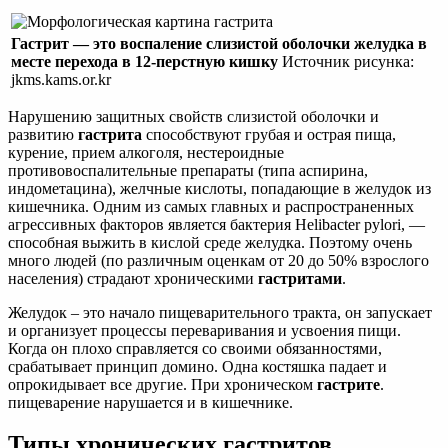
Гастрит — это воспаление слизистой оболочки желудка в
месте перехода в 12-перстную кишку
Источник рисунка:
jkms.kams.or.kr
Нарушению защитных свойств слизистой оболочки и
развитию
гастрита
способствуют грубая и острая пища,
курение, прием алкоголя, нестероидные
противовоспалительные препараты (типа аспирина,
индометацина), желчные кислоты, попадающие в желудок из
кишечника. Одним из самых главных и распространенных
агрессивных факторов является бактерия Helibacter pylori, —
способная выжить в кислой среде желудка. Поэтому очень
много людей (по различным оценкам от 20 до 50% взрослого
населения) страдают хроническими
гастритами
.
Желудок – это начало пищеварительного тракта, он запускает
и организует процессы переваривания и усвоения пищи.
Когда он плохо справляется со своими обязанностями,
срабатывает принцип домино. Одна костяшка падает и
опрокидывает все другие. При хроническом
гастрите
.
пищеварение нарушается и в кишечнике.
Типы хронических гастритов