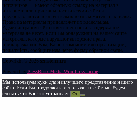
источников — имеют обратную ссылку на материал в
интернете или присланы посетителями сайта и
предоставляются исключительно в ознакомительных целях.
Права на материалы принадлежат их владельцам.
Администрация сайта ответственности за содержание
материала не несет. Если Вы обнаружили на нашем сайте
материалы, которые нарушают авторские права,
принадлежащие Вам, Вашей компании или организации,
пожалуйста, сообщите нам через форму обратной связи.
Copyright © 2026 semstomm.ru.
Powered by
PressBook Media WordPress theme
Мы используем куки для наилучшего представления нашего
сайта. Если Вы продолжите использовать сайт, мы будем
считать что Вас это устраивает.
Ок