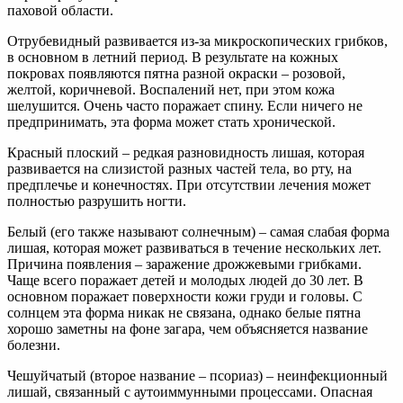
паховой области.
Отрубевидный развивается из-за микроскопических грибков,
в основном в летний период. В результате на кожных
покровах появляются пятна разной окраски – розовой,
желтой, коричневой. Воспалений нет, при этом кожа
шелушится. Очень часто поражает спину. Если ничего не
предпринимать, эта форма может стать хронической.
Красный плоский – редкая разновидность лишая, которая
развивается на слизистой разных частей тела, во рту, на
предплечье и конечностях. При отсутствии лечения может
полностью разрушить ногти.
Белый (его также называют солнечным) – самая слабая форма
лишая, которая может развиваться в течение нескольких лет.
Причина появления – заражение дрожжевыми грибками.
Чаще всего поражает детей и молодых людей до 30 лет. В
основном поражает поверхности кожи груди и головы. С
солнцем эта форма никак не связана, однако белые пятна
хорошо заметны на фоне загара, чем объясняется название
болезни.
Чешуйчатый (второе название – псориаз) – неинфекционный
лишай, связанный с аутоиммунными процессами. Опасная