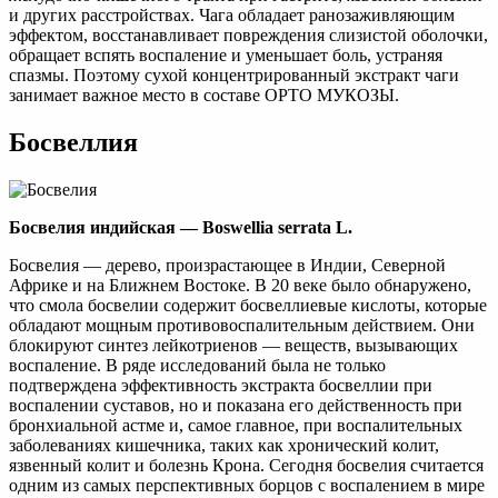
и других расстройствах. Чага обладает ранозаживляющим
эффектом, восстанавливает повреждения слизистой оболочки,
обращает вспять воспаление и уменьшает боль, устраняя
спазмы. Поэтому сухой концентрированный экстракт чаги
занимает важное место в составе ОРТО МУКОЗЫ.
Босвеллия
Босвелия индийская — Boswellia serrata L.
Босвелия — дерево, произрастающее в Индии, Северной
Африке и на Ближнем Востоке. В 20 веке было обнаружено,
что смола босвелии содержит босвеллиевые кислоты, которые
обладают мощным противовоспалительным действием. Они
блокируют синтез лейкотриенов — веществ, вызывающих
воспаление. В ряде исследований была не только
подтверждена эффективность экстракта босвеллии при
воспалении суставов, но и показана его действенность при
бронхиальной астме и, самое главное, при воспалительных
заболеваниях кишечника, таких как хронический колит,
язвенный колит и болезнь Крона. Сегодня босвелия считается
одним из самых перспективных борцов с воспалением в мире