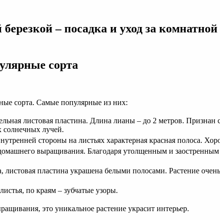
 березкой – посадка и уход за комнатно
улярные сорта
ые сорта. Самые популярные из них:
здельная листовая пластина. Длина лианы – до 2 метров. Призна
х солнечных лучей.
 внутренней стороны на листьях характерная красная полоса. Хо
домашнего выращивания. Благодаря утолщенным и заостренным п
, листовая пластина украшена белыми полосами. Растение очен
истья, по краям – зубчатые узоры.
ыращивания, это уникальное растение украсит интерьер.