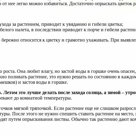
ко от нее легко можно избавиться. Достаточно опрыскать цветок 
ухода за растением, приводит к увяданию и гибели цветка;
белого налета, в последствии приводит к порче и гибели растени
о бережно относится к цветку и грамотно ухаживать. При выяв
о роста. Она любит влагу, но застой воды в горшке очень опасе
нужно поливать растение, это нужно решать по состоянию в каждо
раешков) и застоя воды в горшке.
Летом это лучше делать после захода солнца, а зимой – утро
гревают до комнатной температуры.
очков мягкой тряпочкой. Если растение еще не слишком разросл
ры. После этого не нужно спешить ставить растение на место, п
одят путем опрыскивания листвы. Обычно так растению дают ко