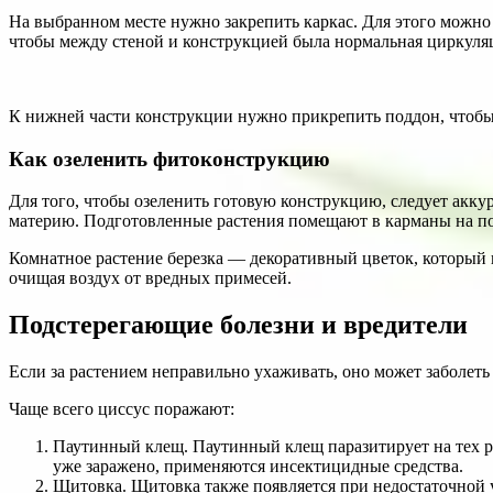
На выбранном месте нужно закрепить каркас. Для этого можно
чтобы между стеной и конструкцией была нормальная циркуляц
К нижней части конструкции нужно прикрепить поддон, чтобы 
Как озеленить фитоконструкцию
Для того, чтобы озеленить готовую конструкцию, следует акк
материю. Подготовленные растения помещают в карманы на поло
Комнатное растение березка — декоративный цветок, который 
очищая воздух от вредных примесей.
Подстерегающие болезни и вредители
Если за растением неправильно ухаживать, оно может заболет
Чаще всего циссус поражают:
Паутинный клещ. Паутинный клещ паразитирует на тех рас
уже заражено, применяются инсектицидные средства.
Щитовка. Щитовка также появляется при недостаточной 