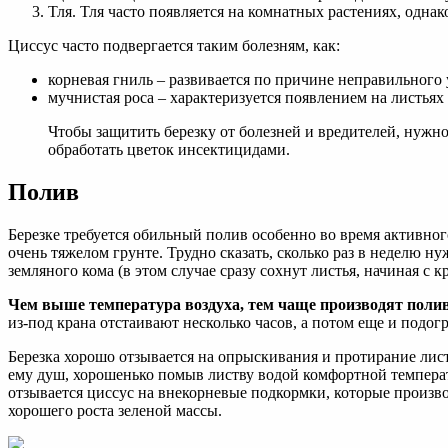
Тля. Тля часто появляется на комнатных растениях, одна
Циссус часто подвергается таким болезням, как:
корневая гниль – развивается по причине неправильного 
мучнистая роса – характеризуется появлением на листьях 
Чтобы защитить березку от болезней и вредителей, нужн
обработать цветок инсектицидами.
Полив
Березке требуется обильный полив особенно во время активног
очень тяжелом грунте. Трудно сказать, сколько раз в неделю 
земляного кома (в этом случае сразу сохнут листья, начиная с к
Чем выше температура воздуха, тем чаще производят полив. 
из-под крана отстаивают несколько часов, а потом еще и подо
Березка хорошо отзывается на опрыскивания и протирание лист
ему душ, хорошенько помыв листву водой комфортной температу
отзывается циссус на внекорневые подкормки, которые произв
хорошего роста зеленой массы.