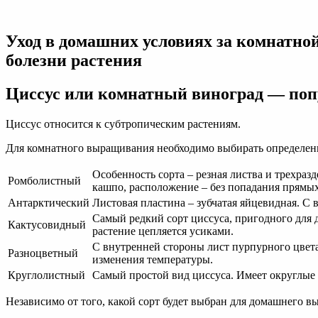
Комнатное
растение
(цветок)
Уход в домашних условиях за комнатной
березка:
уход
болезни растения
в
домашних
Циссус или комнатный виноград — поп
условиях
Циссус относится к субтропическим растениям.
Для комнатного выращивания необходимо выбирать определенн
Особенность сорта – резная листва и трехра
Ромболистный
кашпо, расположение – без попадания прямы
Антарктический
Листовая пластина – зубчатая яйцевидная. С
Самый редкий сорт циссуса, пригодного для 
Кактусовидный
растение цепляется усиками.
С внутренней стороны лист пурпурного цвета
Разноцветный
изменения температуры.
Круглолистный
Самый простой вид циссуса. Имеет округлые л
Независимо от того, какой сорт будет выбран для домашнего в