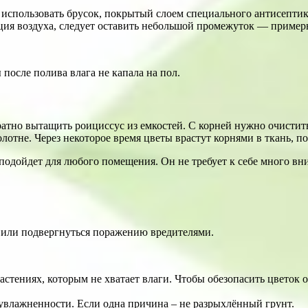
 использовать брусок, покрытый слоем специального антисепти
ия воздуха, следует оставить небольшой промежуток — примерн
после полива влага не капала на пол.
уратно вытащить роициссус из емкостей. С корней нужно очисти
тне. Через некоторое время цветы врастут корнями в ткань, поэ
подойдет для любого помещения. Он не требует к себе много вн
ь или подвергнуться поражению вредителями.
тениях, которым не хватает влаги. Чтобы обезопасить цветок о
увлажненности. Если одна причина – не разрыхлённый грунт.