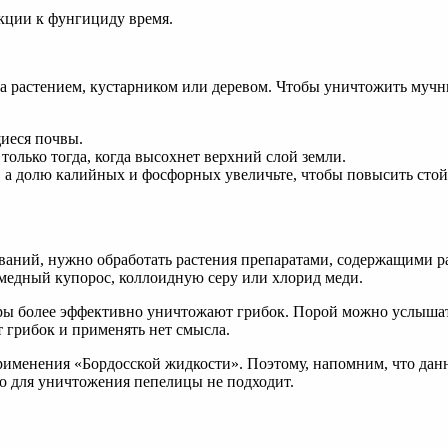
укции к фунгициду время.
за растением, кустарником или деревом. Чтобы уничтожить мучн
иеся почвы.
только тогда, когда высохнет верхний слой земли.
 а долю калийных и фосфорных увеличьте, чтобы повысить стойк
ваний, нужно обработать растения препаратами, содержащими р
медный купорос, коллоидную серу или хлорид меди.
еры более эффективно уничтожают грибок. Порой можно услыша
 грибок и применять нет смысла.
именения «Бордосской жидкости». Поэтому, напомним, что дан
о для уничтожения пепелицы не подходит.