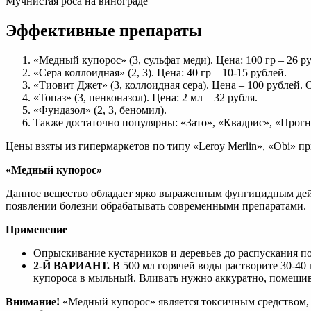
Мучнистая роса на винограде
Эффективные препараты
«Медный купорос» (3, сульфат меди). Цена: 100 гр – 26 р
«Сера коллоидная» (2, 3). Цена: 40 гр – 10-15 рублей.
«Тиовит Джет» (3, коллоидная сера). Цена – 100 рублей.
«Топаз» (3, пенконазол). Цена: 2 мл – 32 рубля.
«Фундазол» (2, 3, беномил).
Также достаточно популярны: «Зато», «Квадрис», «Прогн
Цены взяты из гипермаркетов по типу «Leroy Merlin», «Obi» пр
«Медный купорос»
Данное вещество обладает ярко выраженным фунгицидным дейст
появлении болезни обрабатывать современными препаратами.
Применение
Опрыскивание кустарников и деревьев до распускания по
2-Й ВАРИАНТ.
В 500 мл горячей воды растворите 30-40 
купороса в мыльный. Вливать нужно аккуратно, помешив
Внимание!
«Медный купорос» является токсичным средством, п