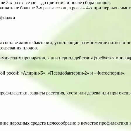
е 2-х раз за сезон – до цветения и после сбора плодов.
ивать не больше 2-х раз за сезон, а розы – 4-х при первых симп
 фиалки.
 составе живые бактерии, угнетающие размножение патогенного 
созревания плодов.
имических препаратов, как и период действия (требуется много
ой росой: «Алирин-Б», «Псевдобактерин-2» и «Фитоспорин».
офилактики, защиты растения, куста или дерева или при очень 
ние народных средств целесообразно в качестве профилактики ил