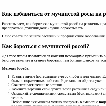
МУЧНИСТАЯ
РОСА:
как
Как избавиться от мучнистой росы на р
бороться,
лечение,
средства
Рассказываем, как бороться с мучнистой росой на различных р
и
препаратами (фунгицидами) лучше обрабатывать.
препараты
(фунгициды)!
Плюс советы по защите растений и профилактике заболевания.
Как бороться с мучнистой росой?
Для того чтобы избавиться от болезни необходимо применить
быстрее заметите и станете бороться, тем больше шансов на усп
Методы борьбы
Удалите вялые (потерявшие тургор) побеги или листья. 
больше пораженных побегов. Радикальная обрезка увелич
Сожгите растительные остатки.
Замените верхний слой грунта возле растения в саду или
Опрыскайте специальными средствами (фунгицидами) для 
текло».
Небольшие экземпляры можно погрузить в емкость с
вод