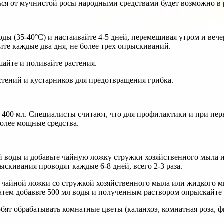
ться от мучнистой росы народными средствами будет возможно в 
оды (35-40°С) и настаивайте 4-5 дней, перемешивая утром и вечер
те каждые два дня, не более трех опрыскиваний.
шайте и поливайте растения.
стений и кустарников для предотвращения грибка.
 на 400 мл. Специалисты считают, что для профилактики и при пе
более мощные средства.
ей воды и добавьте чайную ложку стружки хозяйственного мыла
скивания проводят каждые 6-8 дней, всего 2-3 раза.
айной ложки со стружкой хозяйственного мыла или жидкого мы
Затем добавьте 500 мл воды и полученным раствором опрыскайте 
т обрабатывать комнатные цветы (каланхоэ, комнатная роза, фи