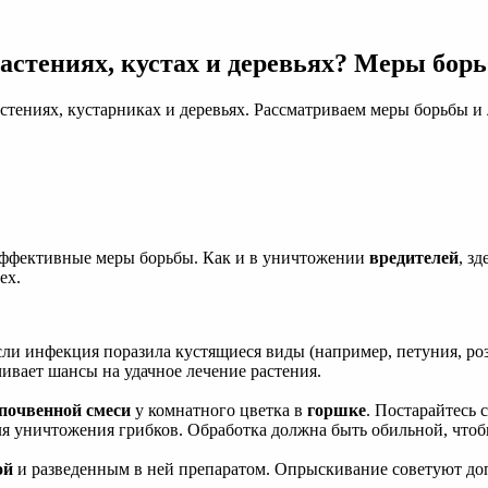
астениях, кустах и деревьях? Меры бор
астениях, кустарниках и деревьях. Рассматриваем меры борьбы и
 эффективные меры борьбы. Как и в уничтожении
вредителей
, з
ех.
Если инфекция поразила кустящиеся виды (например, петуния, ро
ивает шансы на удачное лечение растения.
почвенной смеси
у комнатного цветка в
горшке
. Постарайтесь 
уничтожения грибков. Обработка должна быть обильной, чтобы л
ой
и разведенным в ней препаратом. Опрыскивание советуют доп