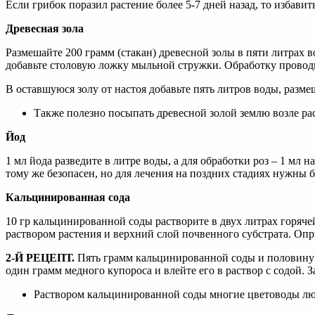
Если грибок поразил растение более 5-7 дней назад, то избави
Древесная зола
Размешайте 200 грамм (стакан) древесной золы в пяти литрах в
добавьте столовую ложку мыльной стружки. Обработку проводи
В оставшуюся золу от настоя добавьте пять литров воды, разме
Также полезно посыпать древесной золой землю возле ра
Йод
1 мл йода разведите в литре воды, а для обработки роз – 1 мл
тому же безопасен, но для лечения на поздних стадиях нужны 
Кальцинированная сода
10 гр кальцинированной соды растворите в двух литрах горяч
раствором растения и верхний слой почвенного субстрата. Опры
2-Й РЕЦЕПТ.
Пять грамм кальцинированной соды и половину ч
один грамм медного купороса и влейте его в раствор с содой. 
Раствором кальцинированной соды многие цветоводы любя