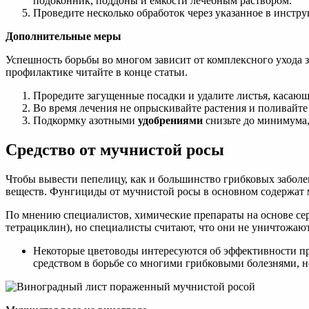
подоконник, поддоны и емкости лечебным раствором.
Проведите несколько обработок через указанное в инстр
Дополнительные меры
Успешность борьбы во многом зависит от комплексного ухода 
профилактике читайте в конце статьи.
Проредите загущенные посадки и удалите листья, касающ
Во время лечения не опрыскивайте растения и поливайте 
Подкормку азотными
удобрениями
снизьте до минимума,
Средство от мучнистой росы
Чтобы вывести пепелицу, как и большинство грибковых заболе
веществ. Фунгициды от мучнистой росы в основном содержат 
По мнению специалистов, химические препараты на основе с
тетрациклин), но специалисты считают, что они не уничтожают
Некоторые цветоводы интересуются об эффективности пр
средством в борьбе со многими грибковыми болезнями, н