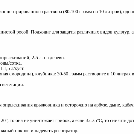
онцентрированного раствора (80-100 грамм на 10 литров), одна
нистой росой. Подходит для защиты различных видов культур, а
опрыскиваний, 2-5 л. на дерево.
воды/сотка.
-1,5 л/куст.
ная смородина), клубника: 30-50 грамм растворите в 10 литрах в
я вегетации.
 опрыскивания крыжовника и осторожно на арбузе, дыне, кабачк
0°, то она не уничтожает грибок, а если 32-35°С, то снизить до
ожный покров и надевать респиратор.