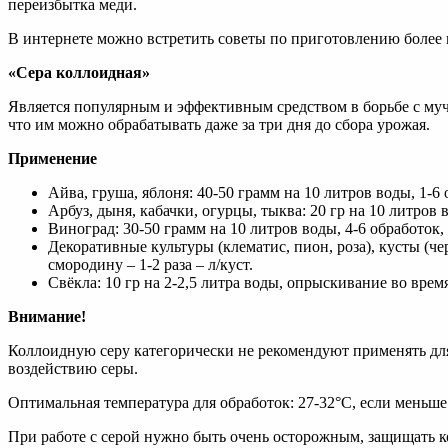
переизбытка меди.
В интернете можно встретить советы по приготовлению более к
«Сера коллоидная»
Является популярным и эффективным средством в борьбе с муч
что им можно обрабатывать даже за три дня до сбора урожая.
Применение
Айва, груша, яблоня: 40-50 грамм на 10 литров воды, 1-6 
Арбуз, дыня, кабачки, огурцы, тыква: 20 гр на 10 литров 
Виноград: 30-50 грамм на 10 литров воды, 4-6 обработок, 1
Декоративные культуры (клематис, пион, роза), кусты (чер
смородину – 1-2 раза – л/куст.
Свёкла: 10 гр на 2-2,5 литра воды, опрыскивание во врем
Внимание!
Коллоидную серу категорически не рекомендуют применять для
воздействию серы.
Оптимальная температура для обработок: 27-32°С, если меньше 2
При работе с серой нужно быть очень осторожным, защищать к