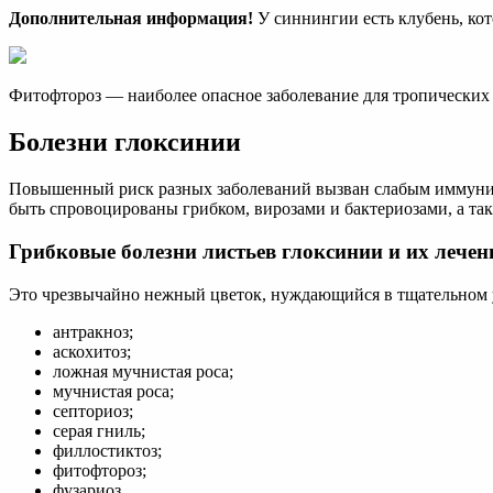
Дополнительная информация!
У синнингии есть клубень, кот
Фитофтороз — наиболее опасное заболевание для тропических
Болезни глоксинии
Повышенный риск разных заболеваний вызван слабым иммунитет
быть спровоцированы грибком, вирозами и бактериозами, а так
Грибковые болезни листьев глоксинии и их лечен
Это чрезвычайно нежный цветок, нуждающийся в тщательном у
антракноз;
аскохитоз;
ложная мучнистая роса;
мучнистая роса;
септориоз;
серая гниль;
филлостиктоз;
фитофтороз;
фузариоз.