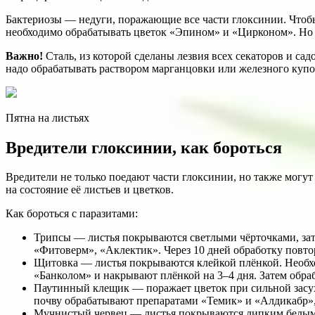
Бактериозы — недуги, поражающие все части глоксинии. Чтобы
необходимо обрабатывать цветок «Эпином» и «Цирконом». Но
Важно!
Сталь, из которой сделаны лезвия всех секаторов и с
надо обрабатывать раствором марганцовки или железного купор
Пятна на листьях
Вредители глоксинии, как бороться
Вредители не только поедают части глоксинии, но также могут
на состояние её листьев и цветков.
Как бороться с паразитами:
Трипсы — листья покрываются светлыми чёрточками, зате
«Фитоверм», «Аклектик». Через 10 дней обработку повто
Щитовка — листья покрываются клейкой плёнкой. Необх
«Банколом» и накрывают плёнкой на 3–4 дня. Затем обр
Паутинный клещик — поражает цветок при сильной засухе
почву обрабатывают препаратами «Темик» и «Алдикабр», 
Мучнистый червец — листья покрываются липким белым с