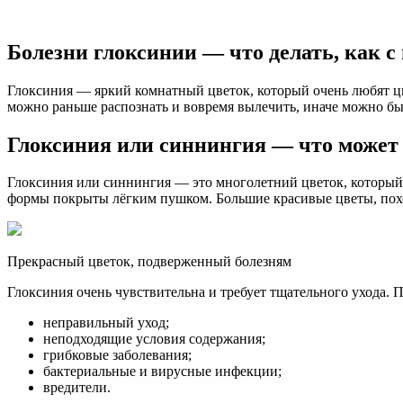
Почему
у
глоксинии
Болезни глоксинии — что делать, как с
на
листьях
коричневые
Глоксиния — яркий комнатный цветок, который очень любят цв
пятна,
можно раньше распознать и вовремя вылечить, иначе можно бы
сохнут
и
Глоксиния или синнингия — что может 
вянут:
лечение
Глоксиния или синнингия — это многолетний цветок, который
болезней
формы покрыты лёгким пушком. Большие красивые цветы, похожи
Прекрасный цветок, подверженный болезням
Глоксиния очень чувствительна и требует тщательного ухода. 
неправильный уход;
неподходящие условия содержания;
грибковые заболевания;
бактериальные и вирусные инфекции;
вредители.