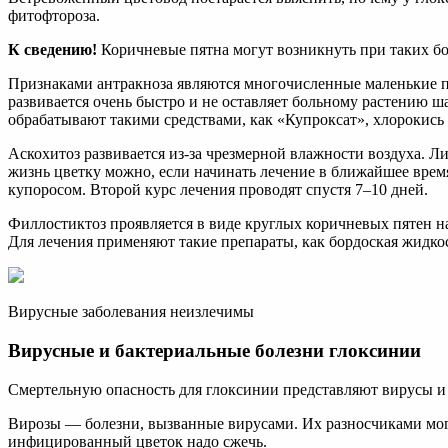
фитофтороза.
К сведению!
Коричневые пятна могут возникнуть при таких бол
Признаками антракноза являются многочисленные маленькие пя
развивается очень быстро и не оставляет больному растению ш
обрабатывают такими средствами, как «Купроксат», хлорокись
Аскохитоз развивается из-за чрезмерной влажности воздуха. 
жизнь цветку можно, если начинать лечение в ближайшее врем
купоросом. Второй курс лечения проводят спустя 7–10 дней.
Филлостиктоз проявляется в виде круглых коричневых пятен на 
Для лечения применяют такие препараты, как бордоская жидко
Вирусные заболевания неизлечимы
Вирусные и бактериальные болезни глоксинии
Смертельную опасность для глоксинии представляют вирусы и б
Вирозы — болезни, вызванные вирусами. Их разносчиками могу
инфицированный цветок надо сжечь.