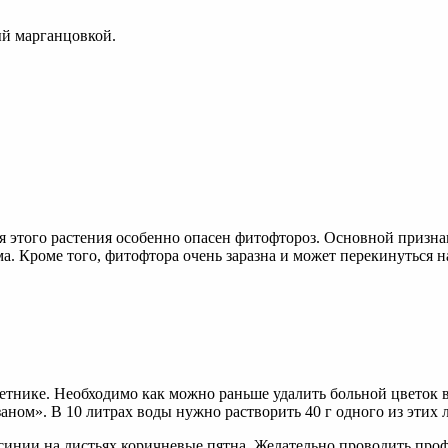
ый марганцовкой.
ля этого растения особенно опасен фитофтороз. Основной призна
а. Кроме того, фитофтора очень заразна и может перекинуться н
ветнике. Необходимо как можно раньше удалить больной цветок 
». В 10 литрах воды нужно растворить 40 г одного из этих л
синии на листьях коричневые пятна. Желательно проводить про