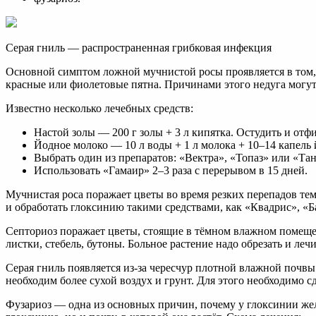
Серая гниль — распространенная грибковая инфекция
Основной симптом ложной мучнистой росы проявляется в том, 
красные или фиолетовые пятна. Причинами этого недуга могут 
Известно несколько лечебных средств:
Настой золы — 200 г золы + 3 л кипятка. Остудить и отфи
Йодное молоко — 10 л воды + 1 л молока + 10–14 капель 
Выбрать один из препаратов: «Вектра», «Топаз» или «Тан
Использовать «Гамаир» 2–3 раза с перерывом в 15 дней.
Мучнистая роса поражает цветы во время резких перепадов те
и обработать глоксинию такими средствами, как «Квадрис», «Б
Септориоз поражает цветы, стоящие в тёмном влажном помеще
листки, стебель, бутоны. Больное растение надо обрезать и л
Серая гниль появляется из-за чересчур плотной влажной почв
необходим более сухой воздух и грунт. Для этого необходимо с
Фузариоз — одна из основных причин, почему у глоксинии жел