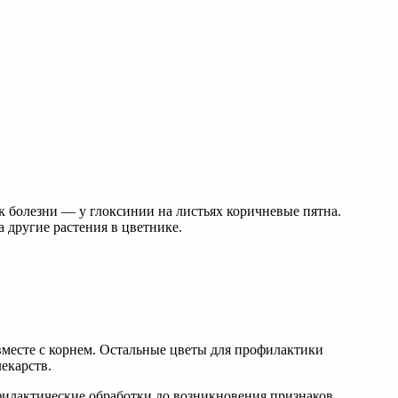
к болезни — у глоксинии на листьях коричневые пятна.
а другие растения в цветнике.
вместе с корнем. Остальные цветы для профилактики
екарств.
филактические обработки до возникновения признаков