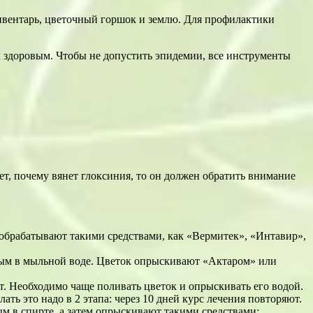
инвентарь, цветочный горшок и землю. Для профилактики
к здоровым. Чтобы не допустить эпидемии, все инструменты
ет, почему вянет глоксиния, то он должен обратить внимание
 обрабатывают такими средствами, как «Вермитек», «Интавир»,
ным в мыльной воде. Цветок опрыскивают «Актаром» или
т. Необходимо чаще поливать цветок и опрыскивать его водой.
ь это надо в 2 этапа: через 10 дней курс лечения повторяют.
 в спирте, а затем опрыскивают такими средствами: