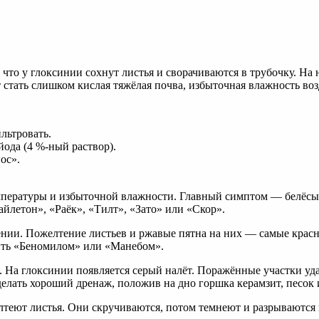
что у глоксинии сохнут листья и сворачиваются в трубочку. На
стать слишком кислая тяжёлая почва, избыточная влажность воз
льтровать.
йода (4 %-ный раствор).
ос».
мпературы и избыточной влажности. Главный симптом — белёсый
айлетон», «Раёк», «Тилт», «Зато» или «Скор».
нии. Пожелтение листьев и ржавые пятна на них — самые крас
ечить «Беномилом» или «Манебом».
ы. На глоксинии появляется серый налёт. Поражённые участки 
делать хороший дренаж, положив на дно горшка керамзит, песок 
теют листья. Они скручиваются, потом темнеют и разрываются в