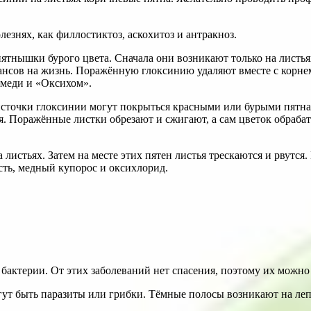
езнях, как филлостиктоз, аскохитоз и антракноз.
тнышки бурого цвета. Сначала они возникают только на листьях
ансов на жизнь. Поражённую глоксинию удаляют вместе с корнем
 меди и «Оксихом».
Листочки глоксинии могут покрыться красными или бурыми пятна
я. Поражённые листки обрезают и сжигают, а сам цветок обраб
листьях. Затем на месте этих пятен листья трескаются и рвутся
сть, медный купорос и оксихлорид.
актерии. От этих заболеваний нет спасения, поэтому их можно 
т быть паразиты или грибки. Тёмные полосы возникают на лепе