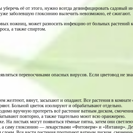
 уберечь её от этого, нужно всегда дезинфицировать садовый 
 уже заболевшую глоксинию вылечить невозможно, её сжигают.
адовых ножниц, может разносить инфекцию от больных растений 
оса, а также спиртом.
 являться переносчиками опасных вирусов. Если цветовод не зна
м желтеют, вянут, засыхают и опадают. Все растения в комнате
ряют. Больной цветок изолируют и обрабатывают отдельно.
одимо вручную протереть всё растение ватным диском, смочен
абатывают повторно, а также тщательно моют всю оранжерею.
. На листьях могут появиться тёмные пятна, затем они светлею
а саму глоксинию — лекарствами «Фитоверм» и «Интавир». Делат
лоем. Все части растения протирают ватным диском, смоченным