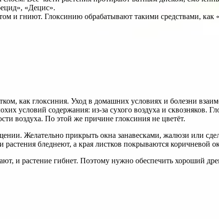
ецид», «Децис».
том и гниют. Глоксинию обрабатывают такими средствами, как
ком, как глоксиния. Уход в домашних условиях и болезни взаимо
плохих условий содержания: из-за сухого воздуха и сквозняков.
ости воздуха. По этой же причине глоксиния не цветёт.
ещении. Желательно прикрыть окна занавесками, жалюзи или сд
ти растения бледнеют, а края листков покрываются коричневой о
ают, и растение гибнет. Поэтому нужно обеспечить хороший дрен