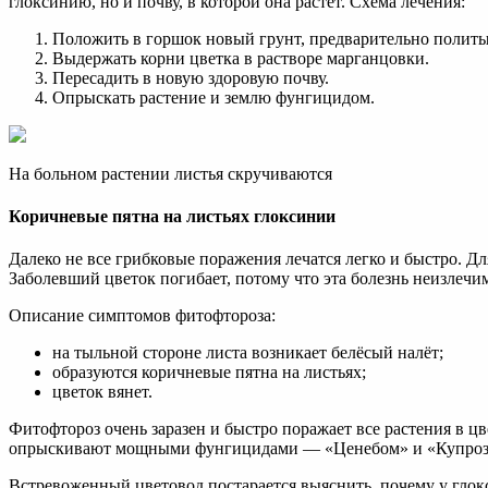
глоксинию, но и почву, в которой она растёт. Схема лечения:
Положить в горшок новый грунт, предварительно полит
Выдержать корни цветка в растворе марганцовки.
Пересадить в новую здоровую почву.
Опрыскать растение и землю фунгицидом.
На больном растении листья скручиваются
Коричневые пятна на листьях глоксинии
Далеко не все грибковые поражения лечатся легко и быстро. Д
Заболевший цветок погибает, потому что эта болезнь неизлечим
Описание симптомов фитофтороза:
на тыльной стороне листа возникает белёсый налёт;
образуются коричневые пятна на листьях;
цветок вянет.
Фитофтороз очень заразен и быстро поражает все растения в ц
опрыскивают мощными фунгицидами — «Ценебом» и «Купрозаном
Встревоженный цветовод постарается выяснить, почему у глок