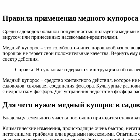
Правила
применения
медного
Правила применения медного купороса в
купороса
в
садоводстве
Среди садоводов большой популярностью пользуется медный ку
весной,
вирусом или принесенных насекомыми-вредителями.
летом
и
Медный купорос – это голубовато-синее порошкообразное веще
осенью,
порошок не теряет свои положительные качества. Вернуть ему
инструкция
спектр действия.
Справка! На упаковке содержится инструкция и обознач
Медный купорос – средство контактного действия, которое не 
садоводов, связывает соединения фосфора. Культурные разнов
с недостатком фосфора. Для устранения недостатка фосфора р
Для чего нужен медный купорос в садов
Владельцу земельного участка постоянно приходится сталкиват
Климатические изменения, происходящие очень быстро, негати
патогенными грибками или вредными насекомыми. Опытные сад
вовремя производить химическую обработку растений. Самое из