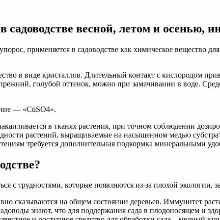
 садоводстве весной, летом и осенью, и
порос, применяется в садоводстве как химическое вещество для
ство в виде кристаллов. Длительный контакт с кислородом прив
 прежний, голубой оттенок, можно при замачивании в воде. Ср
ение — «CuSO4».
накапливается в тканях растения, при точном соблюдении дозир
идности растений, выращиваемые на насыщенном медью субстрат
астениям требуется дополнительная подкормка минеральными уд
одстве?
ься с трудностями, которые появляются из-за плохой экологии, 
вно сказываются на общем состоянии деревьев. Иммунитет раст
оводы знают, что для поддержания сада в плодоносящем и здор
вестное и доступное средство для обработки сада – медный куп