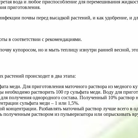
агретая вода и любое приспособление для перемешивания жидкос
вия приготовления.
нфекции почвы перед высадкой растений, и как удобрение, и для
оты в соответствии с рекомендациями.
почву купоросом, но и мыть теплицу изнутри ранней весной, эт
 растений происходит в два этапа:
ата меди. Для приготовления маточного раствора из медного куп
оды необходимо растворить 100 гр сульфата меди. Воду для приго
для получения однородного состава. Полученный 10% раствор н
нтрации сульфата меди – 1 или 1,5%.
й концентрации. Разбавлять маточный раствор лучше всего в од
ть полученным раствором из пульверизатора или опрыскивать в