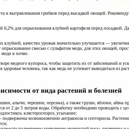
та и вытравливания грибков перед высадкой овощей. Рекомендуе
й 0,2% для опрыскивания клубней картофеля перед посадкой. Да
 клубней, качество урожая значительно улучшается — увеличива
 опрыскивание смесью с сульфатом меди, для этих овощей, про
 меди в почве.
воре медного купороса, чтобы защитить их от заболеваний и ус
здоровья человека, так как медь не успевает выводиться из раст
исимости от вида растений и болезней
ишни, алычи, черешни, персика), а также груши, яблони, айвы 
тся от 2 до 5 литров воды. Обработку необходимо проводить с 
идлостикоз, клястероспороз, усыхание;
 – подвержены возникновению антракноза и септориоза. Растен
еси;
овидности подвержены появлению мучнистой росы, ржавчины и ч