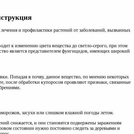
нструкция
 лечения и профилактики растений от заболеваний, вызванных
одит к изменению цвета вещества до светло-серого, при этом
едство является представителем фунгицидов, имеющих широкий
овки. Попадая в почву, данное вещество, по мнению некоторых
е, после обработки купоросом проявляют признаки, связанные
обрениями.
заморозков, засухи или слишком влажной погоды летом.
ений снижается, и они становятся подвержены заражениям
овом состоянии нужно постоянно следить за деревьями и
орос.