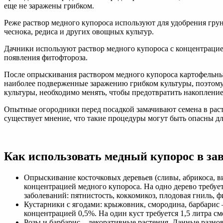
еще не заражены грибком.
Реже раствор медного купороса используют для удобрения грун
чеснока, редиса и других овощных культур.
Дачники используют раствор медного купороса с концентрацие
появления фитофтороза.
После опрыскивания раствором медного купороса картофельных
наиболее подверженные заражению грибком культуры, поэтому
культуры, необходимо менять, чтобы предотвратить накопление
Опытные огородники перед посадкой замачивают семена в раст
существует мнение, что такие процедуры могут быть опасны для 
Как использовать медный купорос в зав
Опрыскивание косточковых деревьев (сливы, абрикоса, в
концентрацией медного купороса. На одно дерево требуе
заболеваний: пятнистость, коккомикоз, плодовая гниль, ф
Кустарники с ягодами: крыжовник, смородина, барбарис
концентрацией 0,5%. На один куст требуется 1,5 литра см
Розы и барбарис – декоративные растения. Данные разн