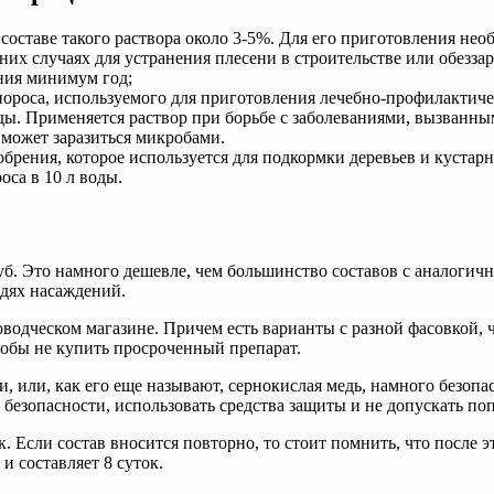
ставе такого раствора около 3-5%. Для его приготовления нео
них случаях для устранения плесени в строительстве или обезз
ния минимум год;
роса, используемого для приготовления лечебно-профилактическ
 воды. Применяется раствор при борьбе с заболеваниями, вызва
о может заразиться микробами.
обрения, которое используется для подкормки деревьев и кустар
оса в 10 л воды.
руб. Это намного дешевле, чем большинство составов с аналогич
дях насаждений.
одческом магазине. Причем есть варианты с разной фасовкой, ч
тобы не купить просроченный препарат.
и, или, как его еще называют, сернокислая медь, намного безо
 безопасности, использовать средства защиты и не допускать поп
. Если состав вносится повторно, то стоит помнить, что после 
и составляет 8 суток.