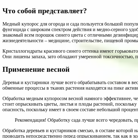
Что собой представляет?
Медный купорос для огорода и сада пользуется большой популя
фунгицида с широким спектром действия и медно-серного удобр
знакомый всем порошок синего цвета с отличными дезинфици
жизнедеятельности – медицине, строительстве, пищевой пром
Кристаллогидраты красивого синего оттенка имеют горьковато
Они лишены запаха, зато обладают умеренной токсичностью, п
Применение весной
Деревья и кустарники лучше всего обрабатывать составом в в
обменные процессы в тканях растения находятся на пике актив
Обработка медным купоросом весной намного эффективнее, чем
стоит опрыскивать цветы, листья и плоды растений, поскольку
опасность, поскольку имеет в своем составе небольшой процен
Рекомендация! Обработку сада лучше всего чередовать, 
Обработка деревьев и кустарников смесью, в составе которой 
проводить непосредственно перед опрыскиванием, так как в х