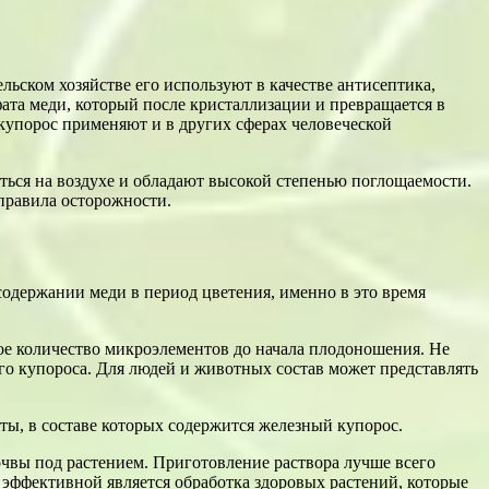
ьском хозяйстве его используют в качестве антисептика,
ата меди, который после кристаллизации и превращается в
упорос применяют и в других сферах человеческой
ься на воздухе и обладают высокой степенью поглощаемости.
правила осторожности.
содержании меди в период цветения, именно в это время
ое количество микроэлементов до начала плодоношения. Не
ого купороса. Для людей и животных состав может представлять
ты, в составе которых содержится железный купорос.
очвы под растением. Приготовление раствора лучше всего
 эффективной является обработка здоровых растений, которые