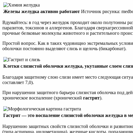
Железы желудка активно работают
Источник рисунка: medbo
Вдумайтесь: в год через желудок проходит около полутонны р
паразитов, токсинов и аллергенов. Благодаря сверхагрессивно
прочные белковые молекулы животного и растительного проис
Простой вопрос. Как в таких чудовищно экстремальных услови
оболочки постоянно выделяют слизь и щелочь (бикарбонат).
Клетки слизистой оболочки желудка, укутанные слоем слиз
Благодаря защитному слою слизи имеет место следующая ситуаци
составляет 7,0).
При нарушении защитного барьера слизистая оболочка под дейс
хроническое воспаление (хронический
гастрит
).
Гастрит — это воспаление слизистой оболочки желудка в м
Нарушению защитных свойств слизистой оболочки и развити
(типа аспирина, индометацина), желчные кислоты, попадающие