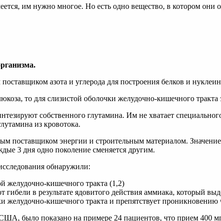
еется, им нужно многое. Но есть одно вещество, в котором они
рганизма.
 поставщиком азота и углерода для построения белков и нуклеи
люкоза, то для слизистой оболочки желудочно-кишечного тракта 
интезируют собственного глутамина. Им не хватает специальног
глутамина из кровотока.
вным поставщиком энергии и строительным материалом. Значение
дые 3 дня одно поколение сменяется другим.
исследования обнаружили:
й желудочно-кишечного тракта (1,2)
гибели в результате ядовитого действия аммиака, который выделя
и желудочно-кишечного тракта и препятствует проникновению ч
, США, было показано на примере 24 пациентов, что прием 400 м