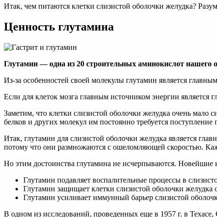
Итак, чем питаются клетки слизистой оболочки желудка? Разум
Ценность глутамина
Глутамин — одна из 20 строительных аминокислот нашего о
Из-за особенностей своей молекулы глутамин является главным
Если для клеток мозга главным источником энергии является г
Заметим, что клетки слизистой оболочки желудка очень мало с
белков и других молекул им постоянно требуется поступление 
Итак, глутамин для слизистой оболочки желудка является гла
потому что они размножаются с ошеломляющей скоростью. Каж
Но этим достоинства глутамина не исчерпываются. Новейшие 
Глутамин подавляет воспалительные процессы в слизисто
Глутамин защищает клетки слизистой оболочки желудка от 
Глутамин усиливает иммунный барьер слизистой оболочк
В одном из исследований, проведенных еще в 1957 г. в Техасе