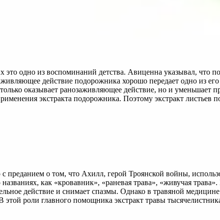
это одно из воспоминаний детства. Авиценна указывал, что по
аживляющее действие подорожника хорошо передает одно из его
 только оказывает ранозаживляющее действие, но и уменьшает 
ь применения экстракта подорожника. Поэтому экстракт листье
 с преданием о том, что Ахилл, герой Троянской войны, использ
названиях, как «кровавник», «раневая трава», «живучая трава»
льное действие и снимает спазмы. Однако в травяной медицине э
 В этой роли главного помощника экстракт травы тысячелистн