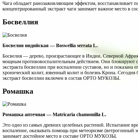
Чага обладает ранозаживляющим эффектом, восстанавливает по
концентрированный экстракт чаги занимает важное место в 
Босвеллия
Босвелия индийская — Boswellia serrata L.
Босвелия — дерево, произрастающее в Индии, Северной Африке
мощным противовоспалительным действием. Они блокируют си
экстракта босвеллии при воспалении суставов, но и показана 
хронический колит, язвенный колит и болезнь Крона. Сегодня 
экстракт босвеллии включен в состав ОРТО МУКОЗЫ.
Ромашка
Ромашка аптечная — Matricaria chamomilla L.
Это одно из самых древних целебных растений. Испытание вр
воспаление, оказывать помощь при метеоризме (ветрогонный эф
занимает достойное место в составе ОРТО МУКОЗЫ.