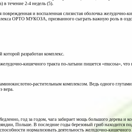
в течение 2-4 недель (5).
ся поврежденная и воспаленная слизистая оболочка желудочно-к
мплекса ОРТО МУКОЗА, призванного сыграть важную роль в озд
й которой разработан комплекс.
а желудочно-кишечного тракта по-латыни пишется «mucosa», что 
минокислотно-растительным комплексом. Ведь одного глутами
э вера.
едленно, год за годом, чага забирает мощь большого дерева и к
ляндии, Польше. В последние годы березовый гриб находится 
способности нормализовать деятельность желудочно-кишечного т