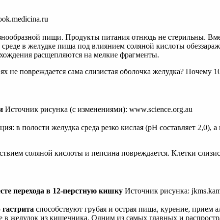
ok.medicina.ru
азнообразной пищи. Продукты питания отнюдь не стерильны. Вме
й среде в желудке пища под влиянием соляной кислоты обеззараж
хождения расщепляются на мелкие фрагменты.
ях не повреждается сама слизистая оболочка желудка? Почему 1
и
Источник рисунка (с изменениями): www.science.org.au
я: в полости желудка среда резко кислая (pH составляет 2,0), а
твием соляной кислоты и пепсина повреждается. Клетки слизист
есте перехода в 12-перстную кишку
Источник рисунка: jkms.kams
ю
гастрита
способствуют грубая и острая пища, курение, прием 
 в желудок из кишечника. Одним из самых главных и распростра