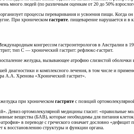
очень много людей (по различным оценкам от 20 до 50% взросло
и организует процессы переваривания и усвоения пищи. Когда он
ругие. При хроническом
гастрите
. пищеварение нарушается и в 
Международным конгрессом гастроэнтерологов в Австралии в 19
трит; тип С — хронический гастрит: рефлюкс-гастрит.
 воспаление желудка, вызывающее атрофию слизистой оболочки и
ей диагностики и комплексного лечения, в том числе и применен
ора А.А. Хренова «Хронический гастрит».
е желудка при хроническом
гастрите
с позиций ортомолекулярно
ый». Девиз ортомолекулярной медицины гласит: «правильные мо
ивные вещества (БАВ), которые необходимы для питания клето
«атрофия» в переводе с греческого означает дословно «дефицит 
ет к восстановлению структуры и функции органа.