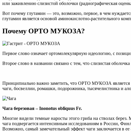
или заживлению слизистой оболочки (радиографическая оценка) 
Вот почему глутамин — это, возможно, первое, в чем нуждает
глутамин является основой аминокислотно-растительного ко
Почему ОРТО МУКОЗА?
Первое слово означает ортомолекулярную идеологию, с позици
Второе слово в названии связано с тем, что слизистая оболочк
Принципиально важно заметить, что ОРТО МУКОЗА является а
чаги, босвеллии, ромашки, подорожника, тысячелистника и ало
Чага березовая – Inonotus obliquus Fr.
Многие видели темные наросты этого гриба на стволах берез. М
чага подвергается интенсивным исследованиям в России, Фин
Возможно, самый замечательный эффект чаги заключается в ее 