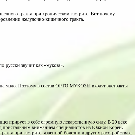
ишечного тракта при хроническом гастрите. Вот почему
оровлении желудочно-кишечного тракта.
по-русски звучит как «мукоза».
на мало. Поэтому в состав ОРТО МУКОЗЫ входят экстракты
онцентрирует в себе огромную лекарственную силу. В 20 веке
под пристальным вниманием специалистов из Южной Кореи.
ракта при гастрите, язвенной болезни и других расстройствах.