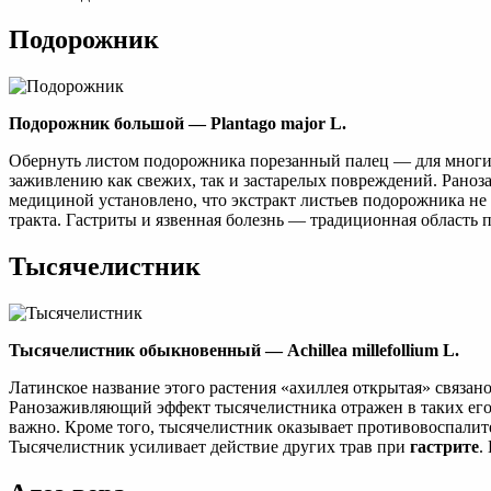
Подорожник
Подoрожник большой — Plantago major L.
Обернуть листом подорожника порезанный палец — для многих 
заживлению как свежих, так и застарелых повреждений. Раноз
медициной установлено, что экстракт листьев подорожника не
тракта. Гастриты и язвенная болезнь — традиционная област
Тысячелистник
Тысячелистник обыкновенный — Achillea millefollium L.
Латинское название этого растения «ахиллея открытая» связано
Ранозаживляющий эффект тысячелистника отражен в таких его 
важно. Кроме того, тысячелистник оказывает противовоспалите
Тысячелистник усиливает действие других трав при
гастрите
.