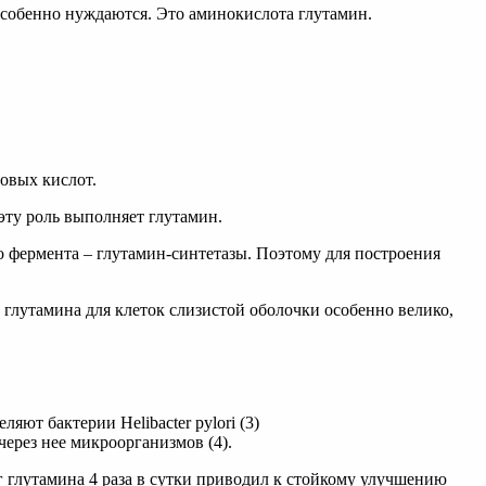
 особенно нуждаются. Это аминокислота глутамин.
новых кислот.
эту роль выполняет глутамин.
о фермента – глутамин-синтетазы. Поэтому для построения
 глутамина для клеток слизистой оболочки особенно велико,
ют бактерии Helibacter pylori (3)
ерез нее микроорганизмов (4).
г глутамина 4 раза в сутки приводил к стойкому улучшению