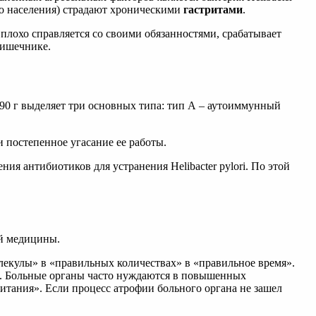
го населения) страдают хроническими
гастритами
.
 плохо справляется со своими обязанностями, срабатывает
кишечнике.
90 г выделяет три основных типа: тип А – аутоиммунный
 постепенное угасание ее работы.
ия антибиотиков для устранения Helibacter pylori. По этой
й медицины.
лекулы» в «правильных количествах» в «правильное время».
к. Больные органы часто нуждаются в повышенных
питания». Если процесс атрофии больного органа не зашел