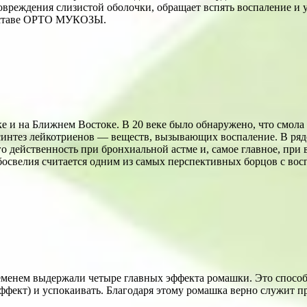
вреждения слизистой оболочки, обращает вспять воспаление и у
составе ОРТО МУКОЗЫ.
 и на Ближнем Востоке. В 20 веке было обнаружено, что смола
нтез лейкотриенов — веществ, вызывающих воспаление. В ряде
его действенность при бронхиальной астме и, самое главное, при
босвелия считается одним из самых перспективных борцов с вос
еменем выдержали четыре главных эффекта ромашки. Это способ
фект) и успокаивать. Благодаря этому ромашка верно служит пр