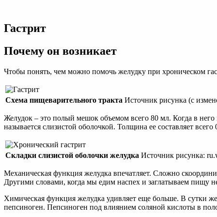
Растение
лекарство
от
Гастрит
всех
болезней
Почему он возникает
Чтобы понять, чем можно помочь желудку при хроническом гас
Схема пищеварительного тракта
Источник рисунка (с измен
Желудок – это полый мешок объемом всего 80 мл. Когда в него 
называется слизистой оболочкой. Толщина ее составляет всего
Складки слизистой оболочки желудка
Источник рисунка: ru.w
Механическая функция желудка впечатляет. Cложно скоордини
Другими словами, когда мы едим наспех и заглатываем пищу не
Химическая функция желудка удивляет еще больше. В сутки же
пепсиноген. Пепсиноген под влиянием соляной кислоты в пол