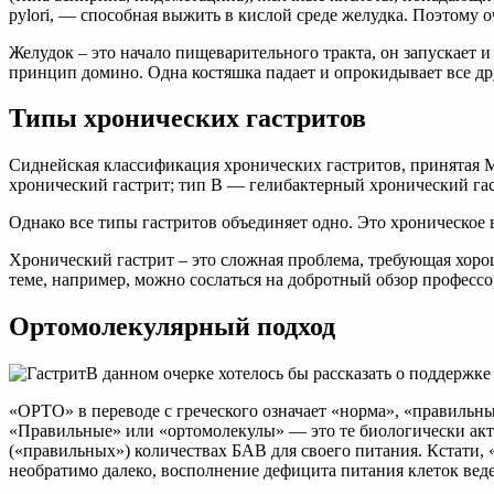
pylori, — способная выжить в кислой среде желудка. Поэтому 
Желудок – это начало пищеварительного тракта, он запускает 
принцип домино. Одна костяшка падает и опрокидывает все д
Типы хронических гастритов
Сиднейская классификация хронических гастритов, принятая 
хронический гастрит; тип В — гелибактерный хронический гас
Однако все типы гастритов объединяет одно. Это хроническое
Хронический гастрит – это сложная проблема, требующая хорош
теме, например, можно сослаться на добротный обзор професс
Ортомолекулярный подход
В данном очерке хотелось бы рассказать о поддержк
«ОРТО» в переводе с греческого означает «норма», «правильн
«Правильные» или «ортомолекулы» — это те биологически акт
(«правильных») количествах БАВ для своего питания. Кстати, 
необратимо далеко, восполнение дефицита питания клеток вед