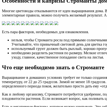
Особенности и капризы Строманты до
Многие цветоводы отказываются от идеи выращивания дома. Ве
элементарные правила, можно получить желаемый результат. А 
Есть пара факторов, необходимых для ознакомления.
нельзя, чтобы Строманта росла под прямыми солнечными 
Учитывайте, что привычный световой день для цветка го
используемый грунт должен быть рыхлый, хорошо пропу
необходимо разделить растения по размеру. Мелкие отл
уходу, главное, качественное попадание света на листья.
Что еще необходимо знать о Строманте
Выращивание в домашних условиях требует не только создания
температуру, от 22 до 25 градусов. Зимой не менее 18 градусо
определенного периода покоя, желательно просто дать ему «отд
Как и любому организму, Строманте потребуется удобрение, под
плодовитости растения. Если возникает вопрос, как поливать ц
Есть и негативные факторы, которые нужно учитывать. Это заб