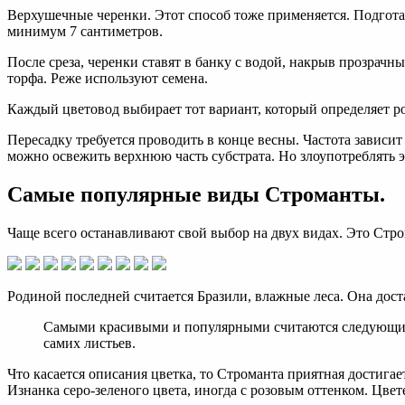
Верхушечные черенки. Этот способ тоже применяется. Подготав
минимум 7 сантиметров.
После среза, черенки ставят в банку с водой, накрыв прозрачн
торфа. Реже используют семена.
Каждый цветовод выбирает тот вариант, который определяет ро
Пересадку требуется проводить в конце весны. Частота зависит 
можно освежить верхнюю часть субстрата. Но злоупотреблять эт
Самые популярные виды Строманты.
Чаще всего останавливают свой выбор на двух видах. Это Стро
Родиной последней считается Бразили, влажные леса. Она доста
Самыми красивыми и популярными считаются следующие ви
самих листьев.
Что касается описания цветка, то Строманта приятная достигае
Изнанка серо-зеленого цвета, иногда с розовым оттенком. Цвете