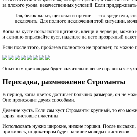
за плохого ухода, некачественных условий. Если придерживатьс
Тля, белокрылки, щитовки и прочие — это вредители, сп
исключить. Для полного исключения этой ситуации, мож
Когда на кусте появляются щитовки, клещи и червецы, можно и
и активно опрыскайте куст, наденьте на него прозрачный пакет 
Если после этого, проблема полностью не пропадет, то можно п
Опытным цветоводам будет значительно легче справиться с ухо
Пересадка, размножение Строманты
В период, когда цветок достигает больших размеров, он не мо
Оно происходит двумя способами.
Деление куста. Если сам куст Строманты крупный, то его можно
корня, листовые пластины.
Использовать нужно широкие, низкие горшки. После высадки, 
прижилось, индикатором будет наличие молодых листочков.