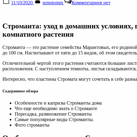
11/10/2020
semstomm
Комментариев
нет
on
записи
Строманта:
уход
в
Строманта: уход в домашних условиях, 
домашних
условиях,
комнатного растения
пересадка,
размножение,
Строманта — это растение семейства Марантовых, его родино
виды,
до 100 см. Насчитывают от пяти до 15 видов, об этом свидете
интересные
факты,
Отличительной чертой этого растения считаются большие листья
правила
расположения. С наступлением темноты, листья складываются,
полива,
фото
Интересно, что пластины Стромата могут сочетать в себе разн
комнатного
растения
Содержимое обзора
Особенности и капризы Строманты дома
Что еще необходимо знать о Строманте
Пересадка, размножение Строманты
Самые популярные виды Строманты.
Фото строманты