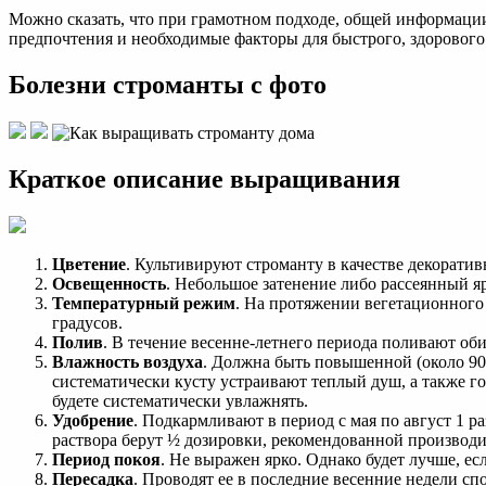
Можно сказать, что при грамотном подходе, общей информации
предпочтения и необходимые факторы для быстрого, здорового 
Болезни строманты с фото
Краткое описание выращивания
Цветение
. Культивируют строманту в качестве декоратив
Освещенность
. Небольшое затенение либо рассеянный яр
Температурный режим
. На протяжении вегетационного 
градусов.
Полив
. В течение весенне-летнего периода поливают об
Влажность воздуха
. Должна быть повышенной (около 90 
систематически кусту устраивают теплый душ, а также г
будете систематически увлажнять.
Удобрение
. Подкармливают в период с мая по август 1 р
раствора берут ½ дозировки, рекомендованной производи
Период покоя
. Не выражен ярко. Однако будет лучше, ес
Пересадка
. Проводят ее в последние весенние недели спо