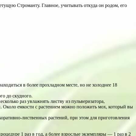
етущую Строманту. Главное, учитывать откуда он родом, его
аходиться в более прохладном месте, но не холоднее 18
го до скудного.
сколько раз увлажнять листву из пульверизатора,
й. Около емкости с растением можно положить мох, который вы
декоративно-лиственных растений, при этом для приготовления
оцедуре 1 раз в год, а более взрослые экземпляры ― 1 раз в 2