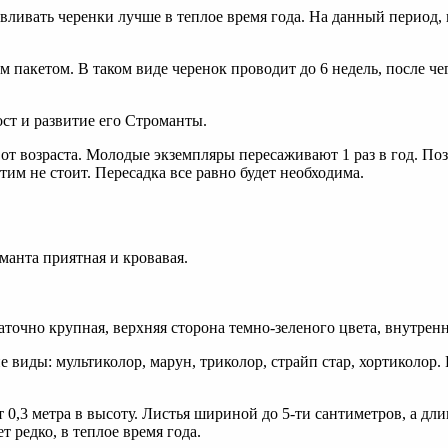
ливать черенки лучше в теплое время года. На данный период, 
ым пакетом. В таком виде черенок проводит до 6 недель, после ч
ст и развитие его Строманты.
от возраста. Молодые экземпляры пересаживают 1 раз в год. Позж
им не стоит. Пересадка все равно будет необходима.
манта приятная и кровавая.
точно крупная, верхняя сторона темно-зеленого цвета, внутренн
ды: мультиколор, марун, триколор, страйп стар, хортиколор. Ра
т 0,3 метра в высоту. Листья шириной до 5-ти сантиметров, а дл
т редко, в теплое время года.