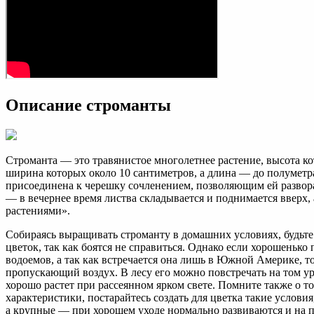
Описание строманты
Строманта ― это травянистое многолетнее растение, высота ко
ширина которых около 10 сантиметров, а длина ― до полуметра
присоединена к черешку сочленением, позволяющим ей разворачи
― в вечернее время листва складывается и поднимается вверх,
растениями».
Собираясь выращивать строманту в домашних условиях, будьте 
цветок, так как боятся не справиться. Однако если хорошенько 
водоемов, а так как встречается она лишь в Южной Америке, т
пропускающий воздух. В лесу его можно повстречать на том у
хорошо растет при рассеянном ярком свете. Помните также о то
характеристики, постарайтесь создать для цветка такие услови
а крупные ― при хорошем уходе нормально развиваются и на 