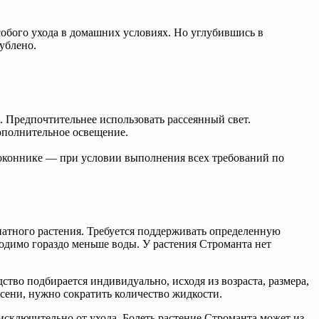
собого ухода в домашних условиях. Но углубившись в
ублено.
 Предпочтительнее использовать рассеянный свет.
ополнительное освещение.
доконнике — при условии выполнения всех требований по
натного растения. Требуется поддерживать определенную
бходимо гораздо меньше воды. У растения Строманта нет
ство подбирается индивидуально, исходя из возраста, размера,
осени, нужно сократить количество жидкости.
исключительно от ухода. Болеть растение Строманта может из-