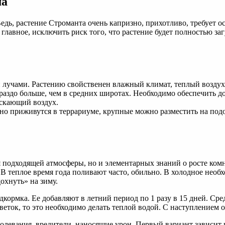
ма
дь, растение Строманта очень капризно, прихотливо, требует о
главное, исключить риск того, что растение будет полностью заг
лучами. Растению свойственен влажный климат, теплый воздух.
раздо больше, чем в средних широтах. Необходимо обеспечить д
скающий воздух.
ично приживутся в террариуме, крупные можно разместить на по
 подходящей атмосферы, но и элементарных знаний о росте ком
в. В теплое время года поливают часто, обильно. В холодное нео
охнуть» на зиму.
кормка. Ее добавляют в летний период по 1 разу в 15 дней. Сред
веток, то это необходимо делать теплой водой. С наступлением 
олевания, вредители, наносящие урон. Первый вариант зависит 