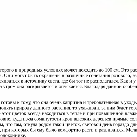
торого в природных условиях может доходить до 100 см. Это ра
. Они могут быть окрашены в различные сочетания розового, зел
ваться к источнику света, где бы тот не располагался. Как и у
 а утром она раскрывается и опускается. Благодаря данной осо
готовы к тому, что она очень капризна и требовательная в ухо
понять природу данного растения, то ухаживать за ним будет гор
о этот цветок всегда находиться в тепле и при повышенной влаж
ровне, куда из-за сомкнутости крон высоких деревьев прямые с
м, что там, откуда родом такой цветок, световой день гораздо д
я, при которых бы ему было комфортно расти и развиваться. Мел
подоконнике.