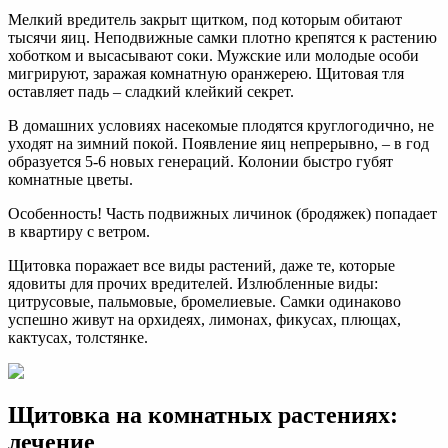
Мелкий вредитель закрыт щитком, под которым обитают
тысячи яиц. Неподвижные самки плотно крепятся к растению
хоботком и высасывают соки. Мужские или молодые особи
мигрируют, заражая комнатную оранжерею. Щитовая тля
оставляет падь – сладкий клейкий секрет.
В домашних условиях насекомые плодятся круглогодично, не
уходят на зимний покой. Появление яиц непрерывно, – в год
образуется 5-6 новых генераций. Колонии быстро губят
комнатные цветы.
Особенность! Часть подвижных личинок (бродяжек) попадает
в квартиру с ветром.
Щитовка поражает все виды растений, даже те, которые
ядовиты для прочих вредителей. Излюбленные виды:
цитрусовые, пальмовые, бромелиевые. Самки одинаково
успешно живут на орхидеях, лимонах, фикусах, плющах,
кактусах, толстянке.
Щитовка на комнатных растениях:
лечение