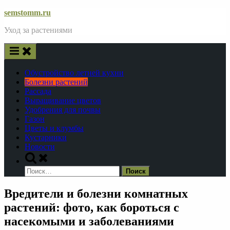
Skip
semstomm.ru
to
Уход за растениями
content
Обустройство летней кухни
Болезни растений
Рассада
Выращивание цветов
Удобрения для почвы
Газон
Цветы и клумбы
Кустарники
Новости
Toggle
search
Найти:
form
Вредители и болезни комнатных
растений: фото, как бороться с
насекомыми и заболеваниями