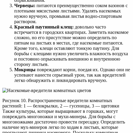
опрыскивания.
Червецы:
питаются преимущественно соком вазонов с
плотными мясистыми листьями. Удалять насекомых
нужно вручную, промывая листья водно-спиртовым
раствором.
Красный паутинный клещ:
довольно часто
встречается в городских квартирах. Заметить насекомое
сложно, но его присутствие можно определить по
пятнам на листьях в местах, где насекомые питаются.
Кроме того, клещи оставляют тонкую паутину. Для
борьбы с клещами нужно увеличить влажность воздуха
и постоянно опрыскивать внешнюю и внутреннюю
сторону листьев.
Мокрицы
повреждают корни, поедая их. Однако они не
успевают нанести серьезный урон, так как вредителей
легко обнаружить и ликвидировать вручную.
Рисунок 10. Распространенные вредители комнатных
растений: 1 — белокрылки, 2 — гусеницы, 3 — щитовки
Также культуры, которые выращивают в горшках, могут
повреждать многоножки и мухи-минеры. Для борьбы с
многоножками достаточно провести пересадку. Определить
наличие мух-минеров легко по ходам в листьях, которые
прогрызают личинки насекомого. Поскольку комнатные