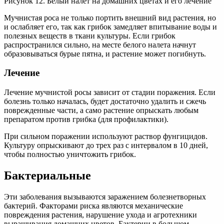
Рисунок 12. Белый налет на домашних цветах и его лечение
Мучнистая роса не только портить внешний вид растения, но
и ослабляет его, так как грибок замедляет впитывание воды и
полезных веществ в ткани культуры. Если грибок
распространился сильно, на месте белого налета начнут
образовываться бурые пятна, и растение может погибнуть.
Лечение
Лечение мучнистой росы зависит от стадии поражения. Если
болезнь только началась, будет достаточно удалить и сжечь
поврежденные части, а само растение опрыскать любым
препаратом против грибка (для профилактики).
При сильном поражении используют раствор фунгицидов.
Культуру опрыскивают до трех раз с интервалом в 10 дней,
чтобы полностью уничтожить грибок.
Бактериальные
Эти заболевания вызываются заражением болезнетворных
бактерий. Факторами риска являются механические
повреждения растения, нарушение ухода и агротехники
выращивания домашних цветов. Бактерии в большом