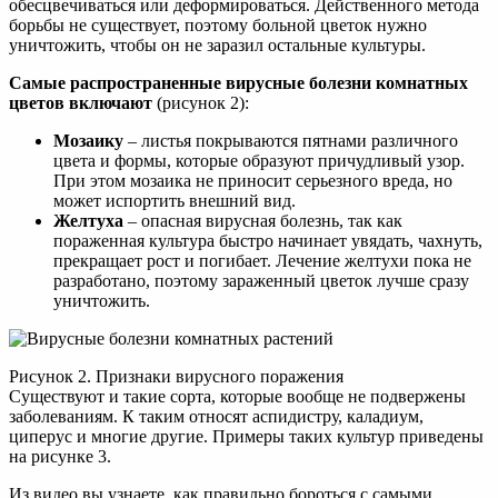
обесцвечиваться или деформироваться. Действенного метода
борьбы не существует, поэтому больной цветок нужно
уничтожить, чтобы он не заразил остальные культуры.
Самые распространенные вирусные болезни комнатных
цветов включают
(рисунок 2):
Мозаику
– листья покрываются пятнами различного
цвета и формы, которые образуют причудливый узор.
При этом мозаика не приносит серьезного вреда, но
может испортить внешний вид.
Желтуха
– опасная вирусная болезнь, так как
пораженная культура быстро начинает увядать, чахнуть,
прекращает рост и погибает. Лечение желтухи пока не
разработано, поэтому зараженный цветок лучше сразу
уничтожить.
Рисунок 2. Признаки вирусного поражения
Существуют и такие сорта, которые вообще не подвержены
заболеваниям. К таким относят аспидистру, каладиум,
циперус и многие другие. Примеры таких культур приведены
на рисунке 3.
Из видео вы узнаете, как правильно бороться с самыми