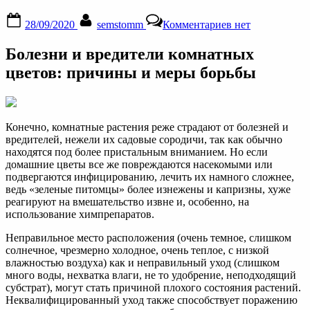
Posted
By
к
28/09/2020
semstomm
Комментариев
нет
on
записи
Вредители
Болезни и вредители комнатных
и
болезни
цветов: причины и меры борьбы
комнатных
растений:
фото,
как
Конечно, комнатные растения реже страдают от болезней и
бороться
вредителей, нежели их садовые сородичи, так как обычно
с
находятся под более пристальным вниманием. Но если
насекомыми
домашние цветы все же повреждаются насекомыми или
и
подвергаются инфицированию, лечить их намного сложнее,
заболеваниями
ведь «зеленые питомцы» более изнежены и капризны, хуже
реагируют на вмешательство извне и, особенно, на
использование химпрепаратов.
Неправильное место расположения (очень темное, слишком
солнечное, чрезмерно холодное, очень теплое, с низкой
влажностью воздуха) как и неправильный уход (слишком
много воды, нехватка влаги, не то удобрение, неподходящий
субстрат), могут стать причиной плохого состояния растений.
Неквалифицированный уход также способствует поражению