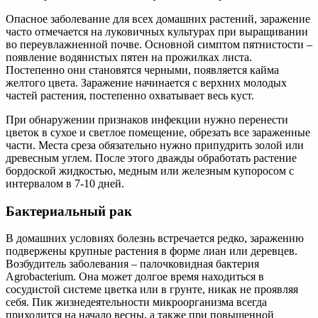
Опасное заболевание для всех домашних растений, заражение
часто отмечается на луковичных культурах при выращивании
во переувлажненной почве. Основной симптом пятнистости –
появление водянистых пятен на прожилках листа.
Постепенно они становятся черными, появляется кайма
желтого цвета. Заражение начинается с верхних молодых
частей растения, постепенно охватывает весь куст.
При обнаружении признаков инфекции нужно перенести
цветок в сухое и светлое помещение, обрезать все зараженные
части. Места среза обязательно нужно припудрить золой или
древесным углем. После этого дважды обработать растение
бордоской жидкостью, медным или железным купоросом с
интервалом в 7-10 дней.
Бактериальный рак
В домашних условиях болезнь встречается редко, заражению
подвержены крупные растения в форме лиан или деревцев.
Возбудитель заболевания – палочковидная бактерия
Agrobacterium. Она может долгое время находиться в
сосудистой системе цветка или в грунте, никак не проявляя
себя. Пик жизнедеятельности микроорганизма всегда
приходится на начало весны, а также при повышенной