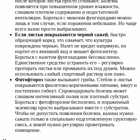
после которой листья просто сгнивают. Болезнь
появляется при повышенном уровне влажности,
слишком плотном содержании и недостаточной
вентиляции. Бороться с микозом фунгицидами можно
лишь в том случае, если поражения небольшие. Но чаще
всего вазон просто выбрасывают.
Если листья покрываются черной сажей
, быстро
образующей корку, это означает, что культура
повреждена чернью. Налет не вредит напрямую, но
портит его внешний вид и мешает фотосинтезу.
Бороться с налетом фунгицидами бессмысленно.
Единственное средство устранить его – регулярно
протирать листья или промывать их под душем. Можно
использовать слабый спиртовый раствор или пиво.
Фитофтороз
также вызывают грибы. Стебли и листья
покрываются фиолетово-коричневыми пятнами, вянут и
постепенно гибнут. Спровоцировать болезнь может
слишком интенсивный полив или плотный субстрат.
Бороться с фитофторозом бесполезно, и пораженный
экземпляр просто выбрасывают вместе с субстратом.
Чтобы не допустить появления болезни, вазоны нужно
сажать только в специально подготовленную грунтовую
смесь, а зимой нужно регулярно проветривать
помещение.