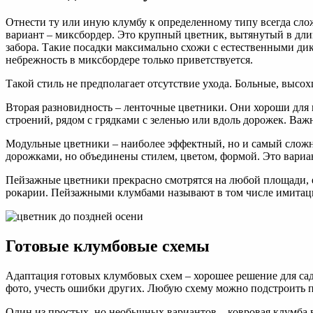
Отнести ту или иную клумбу к определенному типу всегда сло
вариант – миксбордер. Это крупный цветник, вытянутый в длину
забора. Такие посадки максимально схожи с естественными дик
небрежность в миксбордере только приветствуется.
Такой стиль не предполагает отсутствие ухода. Больные, высох
Вторая разновидность – ленточные цветники. Они хороши для 
строений, рядом с грядками с зеленью или вдоль дорожек. Важ
Модульные цветники – наиболее эффектный, но и самый сложн
дорожками, но объединены стилем, цветом, формой. Это вариан
Пейзажные цветники прекрасно смотрятся на любой площади, е
рокарии. Пейзажными клумбами называют в том числе имитацию
Готовые клумбовые схемы
Адаптация готовых клумбовых схем – хорошее решение для садо
фото, учесть ошибки других. Любую схему можно подстроить п
Один из простых, но необычных вариантов – ковровая клумба 