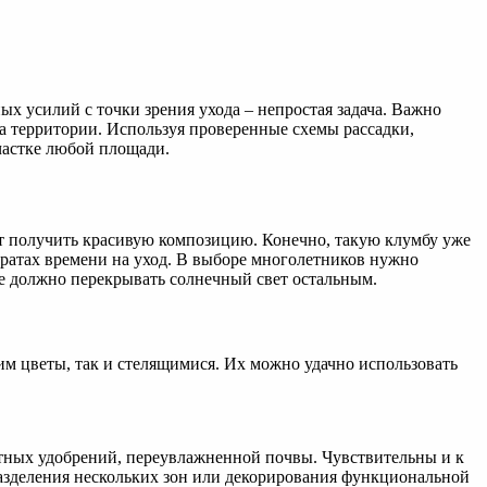
ых усилий с точки зрения ухода – непростая задача. Важно
на территории. Используя проверенные схемы рассадки,
частке любой площади.
чет получить красивую композицию. Конечно, такую клумбу уже
тратах времени на уход. В выборе многолетников нужно
е должно перекрывать солнечный свет остальным.
м цветы, так и стелящимися. Их можно удачно использовать
отных удобрений, переувлажненной почвы. Чувствительны и к
азделения нескольких зон или декорирования функциональной