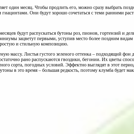
ляет один месяц. Чтобы продлить его, можно сразу выбрать позд
 гиацинтами. Они будут хорошо сочетаться с теми ранними рас
есяцев будут распускаться бутоны роз, пионов, гортензий и д
финиумы зацветут первыми, уступив место более поздним видам р
 простую и стильную композицию.
еную массу. Листья густого зеленого оттенка – подходящий фон 
таточно рано распускаются гвоздики, бегонии. Их цветы спосо
етного сорта, погодных условий. Эффектно выглядят в этот пери
утоны в это время – большая редкость, поэтому клумба будет ма