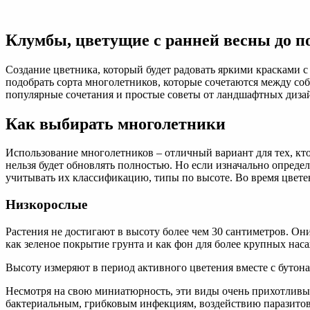
Цветник
у
дома
Клумбы, цветущие с ранней весны до п
цветущий
до
поздней
Создание цветника, который будет радовать яркими красками с 
осени
подобрать сорта многолетников, которые сочетаются между соб
своими
популярные сочетания и простые советы от ландшафтных дизай
руками:
схемы
Как выбирать многолетники
клумб
с
Использование многолетников – отличный вариант для тех, кт
фото,
нельзя будет обновлять полностью. Но если изначально опреде
варианты
учитывать их классификацию, типы по высоте. Во время цвете
посадки
Низкорослые
Растения не достигают в высоту более чем 30 сантиметров. О
как зеленое покрытие грунта и как фон для более крупных нас
Высоту измеряют в период активного цветения вместе с бутон
Несмотря на свою миниатюрность, эти виды очень прихотливы.
бактериальным, грибковым инфекциям, воздействию паразитов