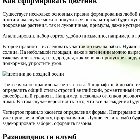
Как сформировать цветник
Существует несколько основных правил формирования любой кл
противном случае можно получить участок, который будет пусто
покровные растения, так и луковичные, примулы, даже кустар
Анализировать набор сортов удобно письменно, например, в г
Второе правило – исследовать участок до начала работ. Нужн
солнца. На небольшой площади, даже в затенении можно вырас
тяжелая или легкая, плодородная, как хорошо пропускает вод
подкормки, упростить уход.
Третье важное правило касается стиля. Ландшафтный дизайн им
определить общий стиль: строгий английский, романтичный и
своеобразный градиент. Например, несколько оттенков розового
ними. В этом случае вероятность того, что все насаждения буд
Четвертое правило касается определения формы. Непрерывно ц
уже произвели обрезку, прореживание. Лучше, если клумба бу
задекорировать заборы, оформить газоны.
Разновидности клумб