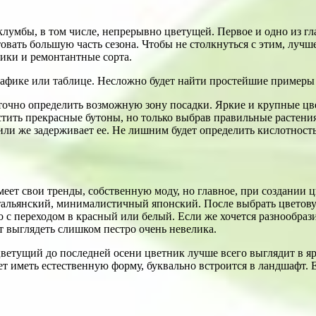
умбы, в том числе, непрерывно цветущей. Первое и одно из гла
вать большую часть сезона. Чтобы не столкнуться с этим, лучше
ники и ремонтантные сорта.
рафике или таблице. Несложно будет найти простейшие примеры 
о точно определить возможную зону посадки. Яркие и крупные ц
тить прекрасные бутоны, но только выбрав правильные растения
у или же задерживает ее. Не лишним будет определить кислотно
еет свои тренды, собственную моду, но главное, при создании 
тальянский, минималистичный японский. После выбрать цветов
 с переходом в красный или белый. Если же хочется разнообрази
ут выглядеть слишком пестро очень невелика.
ветущий до последней осени цветник лучше всего выглядит в яр
дет иметь естественную форму, буквально встроится в ландшафт