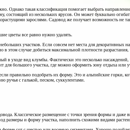
жно. Однако такая классификация помогает выбрать направление
, состоящий из нескольких ярусов. Он может буквально огибать 
орастущими зарослями. Садовод же получает возможность не так
шие цветы все равно нужно удалять.
небольших участков. Если совсем нет места для декоративных н
но в этом случае добиться максимальной плотности разрастания,
ый в уходе вид клумбы. Фактически это несколько насаждений,
т для большого участка, где можно оформить зону отдыха или у
сли правильно подобрать их форму. Это и альпийские горки, ко
 ручья с галькой, песком, суккулентами.
вода. Классическое размещение с точки зрения формы и даже ви
од размеры и форму участка, наполнить схожими видами растени
в форме сот с шестью или восемью сегментами. Хорошо подойдет