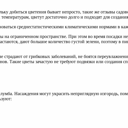
ьку добиться цветения бывает непросто, такие же отзывы садо
емпературам, цветут достаточно долго и подходят для создани
воваться среднестатистическими климатическими нормами в каж
 на ограниченном пространстве. При этом во время посадки не
астаются, дают большое количество густой зелени, поэтому в пи
е страдают от грибковых заболеваний, не боятся переувлажнени
онов. Такие цветы зачастую не требуют подвязки или создания 
клумба. Насаждения могут украсить неприглядную изгородь, по
ьзуют: