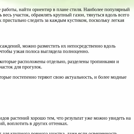
 работы, найти ориентир в плане стиля. Наиболее популярный
весь участок, обрамлять крупный газон, тянуться вдоль всего
 пристально следить за каждым кустиком, поскольку легкая
асаждений, можно разместить их непосредственно вдоль
 чтобы узкая полоса выглядела полноценно.
 которые расположены отдельно, разделены тропинками и
часток для прогулок.
торые постепенно теряют свою актуальность, и более модные
дов растений хорошо тем, что результат уже можно увидеть на
й, воплотить в других оттенках.
 для крупного ровного участка, даже если освещенность