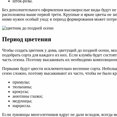
шток-розы.
Без дополнительного оформления высокорослые виды будут не с
расположена выше первой трети. Крупные и яркие цветы не за
ними нужен особый уход: в период формирования может потребов
Период цветения
Чтобы создать цветник у дома, цветущий до поздней осени, мо
подобрать сорта для каждого из них. Если клумба будет состоят
часть сезона. Поэтому высаживать их необходимо композицион
Первыми будут цвести исключительно весенние сорта. Небольш
сезон сложно, поэтому высаживают их часто, чтобы не было к
примулы;
тюльпаны;
крокусы;
анютины глазки;
медуницы;
нарциссы.
Если луковицы многолетников вдруг не дали всходов, всегда