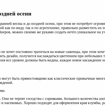
оздней осени
ранней весны и до поздней осени, при этом не потребует огромн
ой как по виду, так и по агротехнике, правильно разместить их 
неров, можно своими же руками создать нечто уникальное на у
о не хочет постоянно тратиться на новые саженцы, при этом хо
лить дизайн, получится наслаждаться цветением при небольших 
ния все уровни должны быть видны, каждое новое насаждение н
ни могут быть прямостоящими как классические привычные многи
аждений.
ами.
 Они не терпят соседства с сорняками, большого количества аз
 и насекомых. Хорошо подходят для оформления края клумбы, р