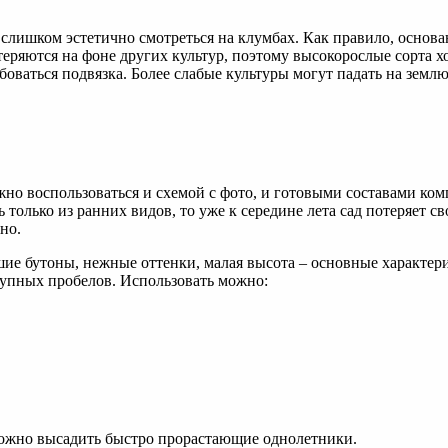
лишком эстетично смотреться на клумбах. Как правило, основан
теряются на фоне других культур, поэтому высокорослые сорта
аться подвязка. Более слабые культуры могут падать на землю, 
жно воспользоваться и схемой с фото, и готовыми составами ком
ь только из ранних видов, то уже к середине лета сад потеряет 
но.
ие бутоны, нежные оттенки, малая высота – основные характер
рупных пробелов. Использовать можно:
 можно высадить быстро прорастающие однолетники.