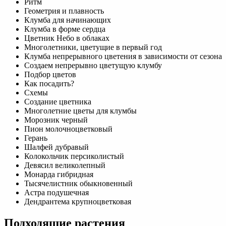
Ритм
Геометрия и плавность
Клумба для начинающих
Клумба в форме сердца
Цветник Небо в облаках
Многолетники, цветущие в первый год
Клумба непрерывного цветения в зависимости от сезона
Создаем непрерывно цветущую клумбу
Подбор цветов
Как посадить?
Схемы
Создание цветника
Многолетние цветы для клумбы
Морозник черный
Пион молочноцветковый
Герань
Шалфей дубравый
Колокольчик персиколистый
Девясил великолепный
Монарда гибридная
Тысячелистник обыкновенный
Астра подушечная
Дендрантема крупноцветковая
Подходящие растения