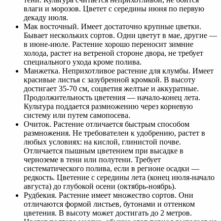
влаги и морозов. Цветет с середины июня по первую
декаду июля.
Мак восточный. Имеет достаточно крупные цветки.
Бывает нескольких сортов. Одни цветут в мае, другие —
в июне-июле. Растение хорошо переносит зимние
холода, растет на ветреной стороне двора, не требует
специального ухода кроме полива.
Манжетка. Неприхотливое растение для клумбы. Имеет
красивые листья с зазубренной кромкой. В высоту
достигает 35-70 см, соцветия желтые и аккуратные.
Продолжительность цветения — начало-конец лета.
Культура поддается размножению через корневую
систему или путем самопосева.
Очиток. Растение отличается быстрым способом
размножения. Не требователен к удобрению, растет в
любых условиях: на кислой, глинистой почве.
Отличается пышным цветением при высадке в
черноземе в тени или полутени. Требует
систематического полива, если в регионе осадки —
редкость. Цветение с середины лета (конец июля-начало
августа) до глубокой осени (октябрь-ноябрь).
Рудбекия. Растение имеет множество сортов. Они
отличаются формой листьев, бутонами и оттенком
цветения. В высоту может достигать до 2 метров.