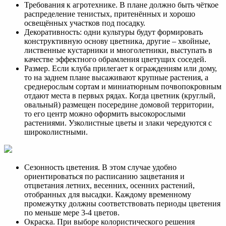
Требования к агротехнике. В плане должно быть чёткое
распределение тенистых, притенённых и хорошо
освещённых участков под посадку.
Декоративность: одни культуры будут формировать
конструктивную основу цветника, другие – хвойные,
лиственные кустарники и многолетники, выступать в
качестве эффектного обрамления цветущих соседей.
Размер. Если клуба прилегает к ограждениям или дому,
то на заднем плане высаживают крупные растения, а
среднерослым сортам и миниатюрным почвопокровным
отдают места в первых рядах. Когда цветник (круглый,
овальный) размещен посередине домовой территории,
то его центр можно оформить высокорослыми
растениями. Узколистные цветы и злаки чередуются с
широколистными.
Сезонность цветения. В этом случае удобно
ориентироваться по расписанию зацветания и
отцветания летних, весенних, осенних растений,
отобранных для высадки. Каждому временному
промежутку должны соответствовать периоды цветения
по меньше мере 3-4 цветов.
Окраска. При выборе колористического решения