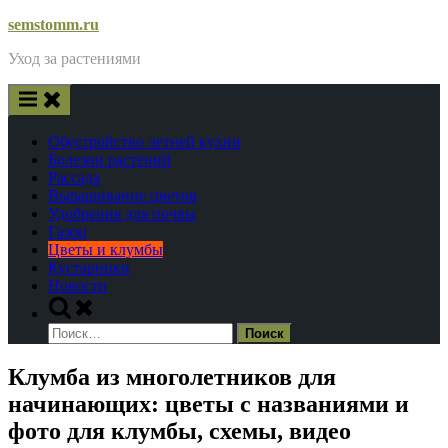
Skip
semstomm.ru
to
Уход за растениями
content
Обустройство летней кухни
Болезни растений
Рассада
Выращивание цветов
Удобрения для почвы
Газон
Цветы и клумбы
Кустарники
Новости
Toggle
search
Найти:
form
Клумба из многолетников для
начинающих: цветы с названиями и
фото для клумбы, схемы, видео