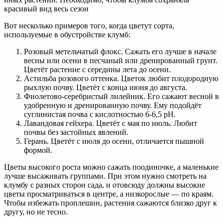
красивый вид весь сезон
Вот несколько примеров того, когда цветут сорта,
используемые в обустройстве клумб:
Розовый метельчатый флокс. Сажать его лучше в начале
весны или осени в песчаный или дренированный грунт.
Цветёт растение с середины лета до осени.
Астильба розового оттенка. Цветок любит плодородную
рыхлую почву. Цветёт с конца июня до августа.
Фиолетово-серебристый лилейник. Его сажают весной в
удобренную и дренированную почву. Ему подойдёт
суглинистая почва с кислотностью 6-6,5 рН.
Лавандовая гейхера. Цветёт с мая по июль. Любит
почвы без застойных явлений.
Герань. Цветёт с июля до осени, отличается пышной
формой.
Цветы высокого роста можно сажать поодиночке, а маленькие
лучше высаживать группами. При этом нужно смотреть на
клумбу с разных сторон сада, и отовсюду должны высокие
цветы просматриваться в центре, а низкорослые — по краям.
Чтобы избежать проплешин, растения сажаются близко друг к
другу, но не тесно.