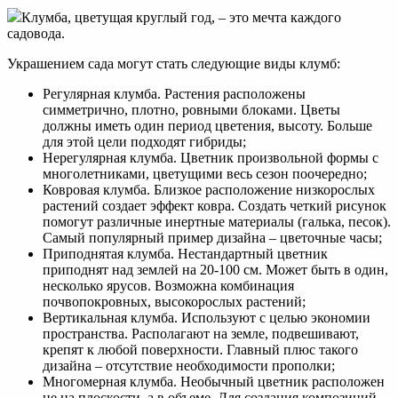
Клумба, цветущая круглый год, – это мечта каждого
садовода.
Украшением сада могут стать следующие виды клумб:
Регулярная клумба. Растения расположены
симметрично, плотно, ровными блоками. Цветы
должны иметь один период цветения, высоту. Больше
для этой цели подходят гибриды;
Нерегулярная клумба. Цветник произвольной формы с
многолетниками, цветущими весь сезон поочередно;
Ковровая клумба. Близкое расположение низкорослых
растений создает эффект ковра. Создать четкий рисунок
помогут различные инертные материалы (галька, песок).
Самый популярный пример дизайна – цветочные часы;
Приподнятая клумба. Нестандартный цветник
приподнят над землей на 20-100 см. Может быть в один,
несколько ярусов. Возможна комбинация
почвопокровных, высокорослых растений;
Вертикальная клумба. Используют с целью экономии
пространства. Располагают на земле, подвешивают,
крепят к любой поверхности. Главный плюс такого
дизайна – отсутствие необходимости прополки;
Многомерная клумба. Необычный цветник расположен
не на плоскости, а в объеме. Для создания композиций