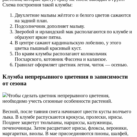
Схема построения такой клумбы:
Двухлетние мальвы жёлтого и белого цветов сажаются
на задний план.
Подсолнечник дополняет мальву.
Зверобой и ирландский мак располагаются по клумбе и
образуют яркие пятна.
В центре сажают кардинальскую лобелию, у этого
цветка пышный красивый куст.
По краям клумбы располагают колокольчик
Посхарского, котовник Фассена и каланхое.
Гравилат оформляет цветник летом, читок — осенью.
Клумба непрерывного цветения в зависимости
от сезона
Чтобы сделать цветник непрерывного цветения,
необходимо учесть сезонные особенности растений.
Весной, после таяния снега начинают цвести кусты волчьего
лыка. В клумбе распускаются крокусы, пролески, ирисы.
Позднее зацветут тюльпаны, нарциссы, калужницы,
печеночницы. Затем расцветают ирисы, флоксы, вероники,
маргаритки, виолы. В мае присоединяются пионы, шалфей,