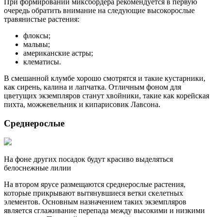
При формировании миксбордера рекомендуется в первую
очередь обратить внимание на следующие высокорослые
травянистые растения:
флоксы;
мальвы;
американские астры;
клематисы.
В смешанной клумбе хорошо смотрятся и такие кустарники,
как сирень, калина и лапчатка. Отличным фоном для
цветущих экземпляров станут хвойники, такие как корейская
пихта, можжевельник и кипарисовик Лавсона.
Среднерослые
На фоне других посадок будут красиво выделяться
белоснежные лилии
На втором ярусе размещаются среднерослые растения,
которые прикрывают вытянувшиеся ветки скелетных
элементов. Основным назначением таких экземпляров
является сглаживание перепада между высокими и низкими