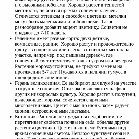
и с высокими побегами. Хорошо растет в тенистой
местности, не боится прямых солнечных лучей.
Отличается оттенком и способом цветения: метелки
могут быть маленькими или большими. Такое
разнообразие добавит акцент цветнику. Соцветия не
опадают до 7-10 недель.
Гелениум имеет разные сорта: двухцветные,
компактные, ранние. Хорошо растут и продолжительно
цветут в солнечных или слегка затененных местах на
участке, например, под пышным деревом, где
солнечный свет отсутствует только утром или вечером.
Растения морозоустойчивы, не требуют замены на
протяжении 5-7 лет. Нуждаются в наличии гумуса в
плодородном слое земли.
Герань великолепная. Ее выбирают для клумб на участке
за крупные соцветия. Они ярко выделяются на фоне
других низкорослых культур. Хорошо растет в полутени,
выдерживает морозы, сочетается с другими
многолетниками. Цветет с мая по июнь, затем радует
своими остроконечными листьями.
Котовник. Растение не нуждается в удобрении, не
перетягивает свойства почвы на себя, обделяя другие
растения цветника. Цветет пышными бутонами под
ярким солнечным светом. Неплохо чувствует себя и в
тени. Культура считается неприхотливой, не боится