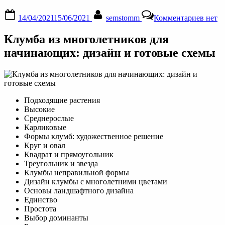
Posted
By
к
14/04/2021
15/06/2021
semstomm
Комментариев
нет
on
запис
Клум
Клумба из многолетников для
из
много
начинающих: дизайн и готовые схемы
для
начин
цветы
с
назва
Подходящие растения
и
Высокие
фото
Среднерослые
для
Карликовые
клумб
Формы клумб: художественное решение
схемы
Круг и овал
видео
Квадрат и прямоугольник
Треугольник и звезда
Клумбы неправильной формы
Дизайн клумбы с многолетними цветами
Основы ландшафтного дизайна
Единство
Простота
Выбор доминанты