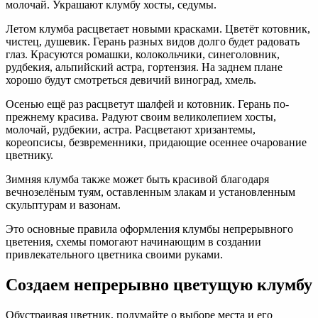
молочай. Украшают клумбу хосты, седумы.
Летом клумба расцветает новыми красками. Цветёт котовник,
чистец, душевик. Герань разных видов долго будет радовать
глаз. Красуются ромашки, колокольчики, синеголовник,
рудбекия, альпийский астра, гортензия. На заднем плане
хорошо будут смотреться девичий виноград, хмель.
Осенью ещё раз расцветут шалфей и котовник. Герань по-
прежнему красива. Радуют своим великолепием хосты,
молочай, рудбекии, астра. Расцветают хризантемы,
кореопсисы, безвременники, придающие осеннее очарование
цветнику.
Зимняя клумба также может быть красивой благодаря
вечнозелёным туям, оставленным злакам и установленным
скульптурам и вазонам.
Это основные правила оформления клумбы непрерывного
цветения, схемы помогают начинающим в создании
привлекательного цветника своими руками.
Создаем непрерывно цветущую клумбу
Обустраивая цветник, подумайте о выборе места и его