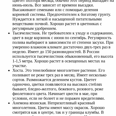
Цветет полтора месяца, обычно этот период выпадает на
июнь-июль. Все зависит от времени высадки.
Высаживают семенами или с помощью деления
корневой системы. Предпочтителен к богатому грунту.
Нуждается в легкой и насыщенной питательными
веществами почвой. Хорошо растет в цветниках с
регулярным удобрением.
Тысячелистник. Не требователен к уходу и содержанию,
цвет в виде корзинок с июня по сентябрь. Регулярность
полива выбирают в зависимости от степени засухи. При
умеренно влажном климате достаточно двух-трех раз в
неделю. Имеет до 150 разновидностей. В России
используется тысячелистник обыкновенный, его высота
1-1,5 метра. Хорошо растет в освещенных местах на
участке.
Хоста. Это тенелюбивое многолетнее растение. Его
поливают не реже трех раз в месяц. Имеет несколько
сортов. Размножается делением кустов. Цветет
одиночно, цветки появляются на высоких стеблях
бывают, бледно-желтого, бежевого, розового, реже
фиолетового цвета. Начинает цвести в мае, при
условии, если не болеет и не поражен вредителями.
Анемона японская. Неприхотливый красивый
многолетник. Цветы имеют массу окрасок. Хорошо
смотрятся как в центре, так и у границы клумбы. В