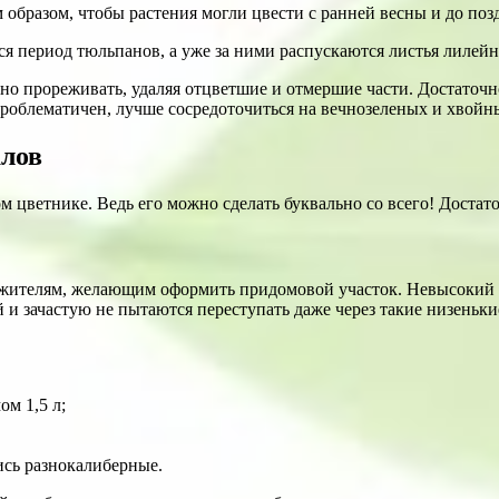
 период тюльпанов, а уже за ними распускаются листья лилейн
рно прореживать, удаляя отцветшие и отмершие части. Достаточ
роблематичен, лучше сосредоточиться на вечнозеленых и хвойн
алов
м цветнике. Ведь его можно сделать буквально со всего! Достат
 жителям, желающим оформить придомовой участок. Невысокий 
и зачастую не пытаются переступать даже через такие низеньки
м 1,5 л;
ись разнокалиберные.