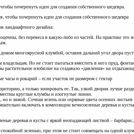
 чтобы почерпнуть идеи для создания собственного шедевра.
ов ландшафтного дизайна:
ценны, без перевеса в какую-либо из частей. На практике это з
ым.
 владельцам. Но не стоит пытаться вместить в него пруд, фонтан
бы растительное изобилие на создавало «давления» на отдыхающ
иторию, а только зонировать ее. Так, узкий дворик лучше разде
 уместны круглые клумбы и изогнутые линии.
м, но и зимой. Сочная зелень или охряные цвета осенних листье
бязательно включать в композиции вечнозеленые деревья и куст
 спокойной зеленью, при этом не стоит совмещать на одной клу