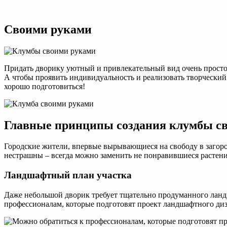
Клум
своим
рукам
Своими руками
прост
клумб
ошиб
начи
садов
Придать дворику уютный и привлекательный вид очень просто
А чтобы проявить индивидуальность и реализовать творческий
хорошо подготовиться!
Главные принципы создания клумбы с
Городские жители, впервые вырывающиеся на свободу в загород
нестрашны – всегда можно заменить не понравившиеся растения
Ландшафтный план участка
Даже небольшой дворик требует тщательно продуманного ландш
профессионалам, которые подготовят проект ландшафтного диз