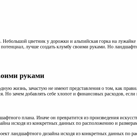
ба
и
и:
ые
ы,
ки
нающих
одов
. Небольшой цветник у дорожки и альпийская горка на лужайке
 потенциал, лучше создать клумбу своими руками. Но ландшафтн
воими руками
ную жизнь, зачастую не имеют представления о том, как правил
. Но зачем добавлять себе хлопот и финансовых расходов, если
афтного плана. Иначе он превратится из произведения искусст
айна исходя из конкретных данных по расположению и размерам