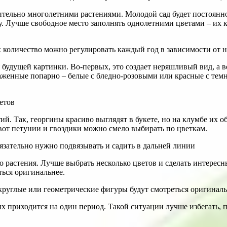
тельно многолетними растениями. Молодой сад будет постоянно р
 Лучше свободное место заполнять однолетними цветами – их к
я будущей картинки. Во-первых, это создает неряшливый вид, а 
саженные попарно – белые с бледно-розовыми или красные с тем
й. Так, георгины красиво выглядят в букете, но на клумбе их о
вот петунии и гвоздики можно смело выбирать по цветкам.
 растения. Лучше выбрать несколько цветов и сделать интересн
ться оригинальнее.
х приходится на один период. Такой ситуации лучше избегать, 