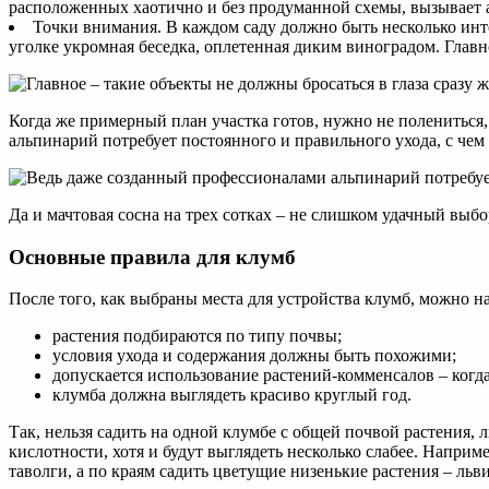
расположенных хаотично и без продуманной схемы, вызывает а
Точки внимания. В каждом саду должно быть несколько инте
уголке укромная беседка, оплетенная диким виноградом. Главно
Когда же примерный план участка готов, нужно не полениться
альпинарий потребует постоянного и правильного ухода, с чем
Да и мачтовая сосна на трех сотках – не слишком удачный выбо
Основные правила для клумб
После того, как выбраны места для устройства клумб, можно на
растения подбираются по типу почвы;
условия ухода и содержания должны быть похожими;
допускается использование растений-комменсалов – когда
клумба должна выглядеть красиво круглый год.
Так, нельзя садить на одной клумбе с общей почвой растения,
кислотности, хотя и будут выглядеть несколько слабее. Напри
таволги, а по краям садить цветущие низенькие растения – льв