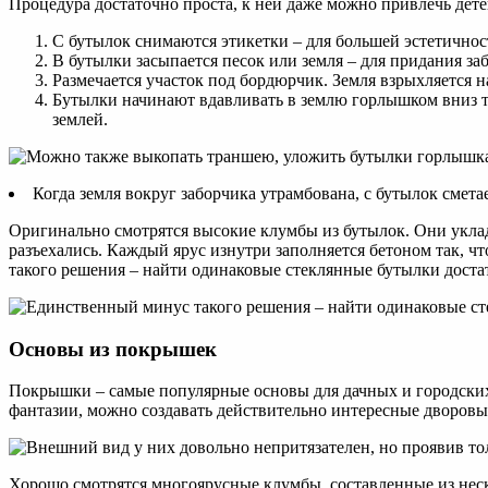
Процедура достаточно проста, к ней даже можно привлечь дете
С бутылок снимаются этикетки – для большей эстетичнос
В бутылки засыпается песок или земля – для придания за
Размечается участок под бордюрчик. Земля взрыхляется 
Бутылки начинают вдавливать в землю горлышком вниз т
землей.
Когда земля вокруг заборчика утрамбована, с бутылок сметае
Оригинально смотрятся высокие клумбы из бутылок. Они уклад
разъехались. Каждый ярус изнутри заполняется бетоном так, ч
такого решения – найти одинаковые стеклянные бутылки доста
Основы из покрышек
Покрышки – самые популярные основы для дачных и городских
фантазии, можно создавать действительно интересные дворовы
Хорошо смотрятся многоярусные клумбы, составленные из неск