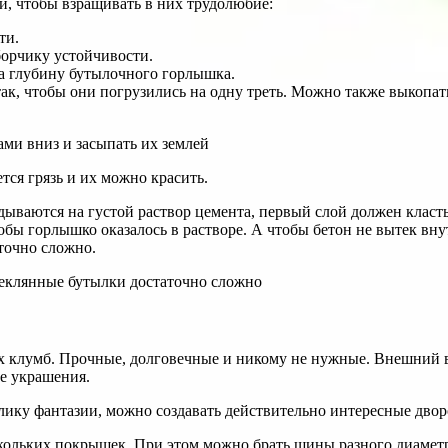
й, чтобы взращивать в них трудолюбие:
ти.
борчику устойчивости.
на глубину бутылочного горлышка.
ак, чтобы они погрузились на одну треть. Можно также выкопа
тся грязь и их можно красить.
ываются на густой раствор цемента, первый слой должен класть
тобы горлышко оказалось в растворе. А чтобы бетон не вытек в
точно сложно.
 клумб. Прочные, долговечные и никому не нужные. Внешний ви
е украшения.
ольких покрышек. При этом можно брать шины разного диаметра