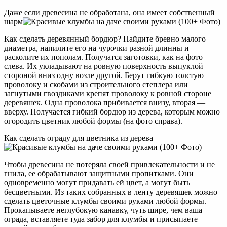
Даже если древесина не обработана, она имеет собственный
шарм
Как сделать деревянный бордюр? Найдите бревно малого
диаметра, напилите его на чурочки разной длинны и
расколите их пополам. Получатся заготовки, как на фото
слева. Их укладывают на ровную поверхность выпуклой
стороной вниз одну возле другой. Берут гибкую толстую
проволоку и скобами из строительного степлера или
загнутыми гвоздиками крепят проволоку к ровной стороне
деревяшек. Одна проволока прибивается внизу, вторая —
вверху. Получается гибкий бордюр из дерева, которым можно
огородить цветник любой формы (на фото справа).
Как сделать ограду для цветника из дерева
Чтобы древесина не потеряла своей привлекательности и не
гнила, ее обрабатывают защитными пропитками. Они
одновременно могут придавать ей цвет, а могут быть
бесцветными. Из таких собранных в ленту деревяшек можно
сделать цветочные клумбы своими руками любой формы.
Прокапываете неглубокую канавку, чуть шире, чем ваша
ограда, вставляете туда забор для клумбы и присыпаете