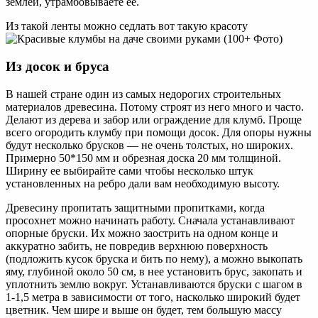
землей, утрамбовываете ее.
Из такой ленты можно седлать вот такую красоту
Из досок и бруса
В нашей стране один из самых недорогих строительных
материалов древесина. Потому строят из него много и часто.
Делают из дерева и забор или ограждение для клумб. Проще
всего огородить клумбу при помощи досок. Для опоры нужны
будут несколько брусков — не очень толстых, но широких.
Примерно 50*150 мм и обрезная доска 20 мм толщиной.
Ширину ее выбирайте сами чтобы несколько штук
установленных на ребро дали вам необходимую высоту.
Древесину пропитать защитными пропитками, когда
просохнет можно начинать работу. Сначала устанавливают
опорные бруски. Их можно заострить на одном конце и
аккуратно забить, не повредив верхнюю поверхность
(подложить кусок бруска и бить по нему), а можно выкопать
яму, глубиной около 50 см, в нее установить брус, закопать и
уплотнить землю вокруг. Устанавливаются бруски с шагом в
1-1,5 метра в зависимости от того, насколько широкий будет
цветник. Чем шире и выше он будет, тем большую массу