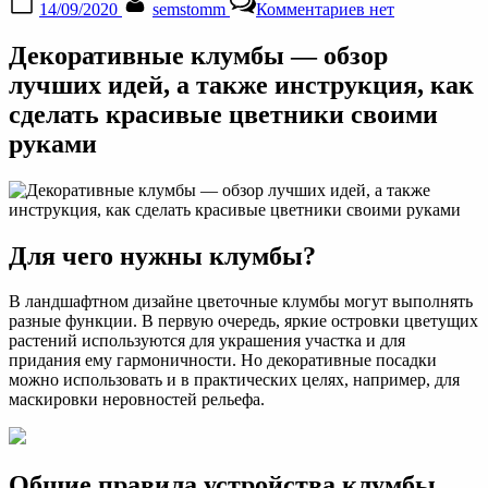
14/09/2020
semstomm
Комментариев
нет
on
записи
Клумбы
Декоративные клумбы — обзор
и
цветники
лучших идей, а также инструкция, как
своими
сделать красивые цветники своими
руками
как
руками
сделать
самостоятельно
Для чего нужны клумбы?
В ландшафтном дизайне цветочные клумбы могут выполнять
разные функции. В первую очередь, яркие островки цветущих
растений используются для украшения участка и для
придания ему гармоничности. Но декоративные посадки
можно использовать и в практических целях, например, для
маскировки неровностей рельефа.
Общие правила устройства клумбы