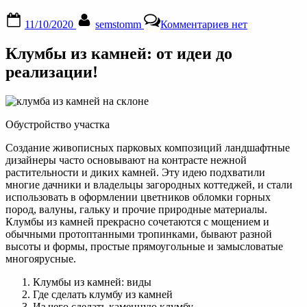
Posted
By
к
11/10/2020
semstomm
Комментариев
нет
on
записи
Клумбы
Клумбы из камней: от идеи до
из
природных
реализации!
камней:
виды,
как
сделать
Обустройство участка
своими
руками,
Создание живописных парковых композиций ландшафтные
фото
дизайнеры часто основывают на контрасте нежной
и
растительности и диких камней. Эту идею подхватили
видео
многие дачники и владельцы загородных коттеджей, и стали
использовать в оформлении цветников обломки горных
пород, валуны, гальку и прочие природные материалы.
Клумбы из камней прекрасно сочетаются с мощением и
обычными протоптанными тропинками, бывают разной
высоты и формы, простые прямоугольные и замысловатые
многоярусные.
Клумбы из камней: виды
Где сделать клумбу из камней
Из чего сделать каменную клумбу