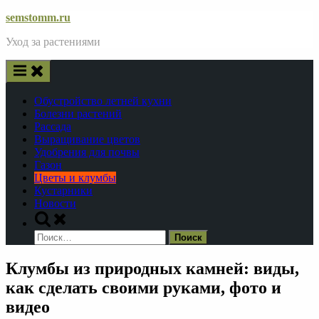
Skip
semstomm.ru
to
Уход за растениями
content
Обустройство летней кухни
Болезни растений
Рассада
Выращивание цветов
Удобрения для почвы
Газон
Цветы и клумбы
Кустарники
Новости
Toggle
search
Найти:
form
Клумбы из природных камней: виды,
как сделать своими руками, фото и
видео