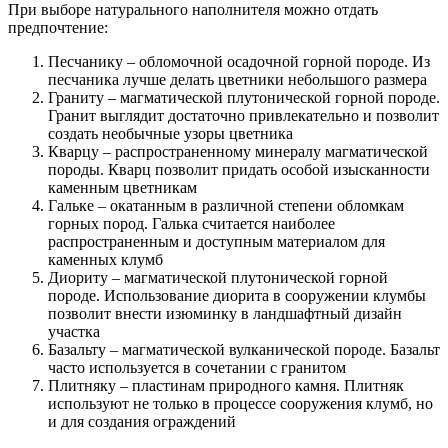
При выборе натурального наполнителя можно отдать
предпочтение:
Песчанику – обломочной осадочной горной породе. Из
песчаника лучше делать цветники небольшого размера
Граниту – магматической плутонической горной породе.
Гранит выглядит достаточно привлекательно и позволит
создать необычные узоры цветника
Кварцу – распространенному минералу магматической
породы. Кварц позволит придать особой изысканности
каменным цветникам
Гальке – окатанным в различной степени обломкам
горных пород. Галька считается наиболее
распространенным и доступным материалом для
каменных клумб
Диориту – магматической плутонической горной
породе. Использование диорита в сооружении клумбы
позволит внести изюминку в ландшафтный дизайн
участка
Базальту – магматической вулканической породе. Базальт
часто используется в сочетании с гранитом
Плитняку – пластинам природного камня. Плитняк
используют не только в процессе сооружения клумб, но
и для создания ограждений