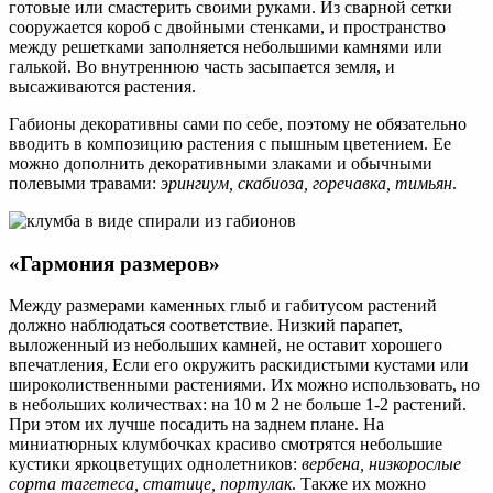
готовые или смастерить своими руками. Из сварной сетки
сооружается короб с двойными стенками, и пространство
между решетками заполняется небольшими камнями или
галькой. Во внутреннюю часть засыпается земля, и
высаживаются растения.
Габионы декоративны сами по себе, поэтому не обязательно
вводить в композицию растения с пышным цветением. Ее
можно дополнить декоративными злаками и обычными
полевыми травами:
эрингиум, скабиоза, горечавка, тимьян
.
«Гармония размеров»
Между размерами каменных глыб и габитусом растений
должно наблюдаться соответствие. Низкий парапет,
выложенный из небольших камней, не оставит хорошего
впечатления, Если его окружить раскидистыми кустами или
широколиственными растениями. Их можно использовать, но
в небольших количествах: на 10 м 2 не больше 1-2 растений.
При этом их лучше посадить на заднем плане. На
миниатюрных клумбочках красиво смотрятся небольшие
кустики яркоцветущих однолетников:
вербена, низкорослые
сорта тагетеса, статице, портулак
. Также их можно