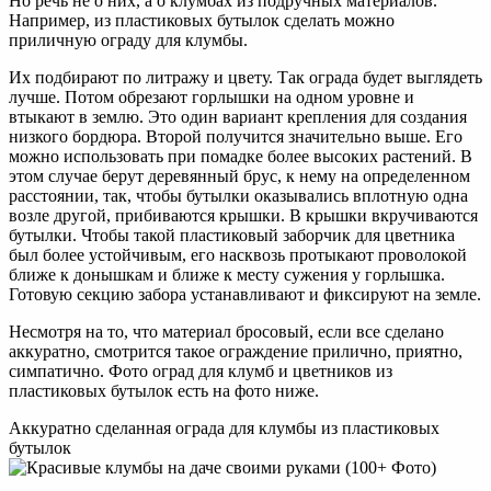
Но речь не о них, а о клумбах из подручных материалов.
Например, из пластиковых бутылок сделать можно
приличную ограду для клумбы.
Их подбирают по литражу и цвету. Так ограда будет выглядеть
лучше. Потом обрезают горлышки на одном уровне и
втыкают в землю. Это один вариант крепления для создания
низкого бордюра. Второй получится значительно выше. Его
можно использовать при помадке более высоких растений. В
этом случае берут деревянный брус, к нему на определенном
расстоянии, так, чтобы бутылки оказывались вплотную одна
возле другой, прибиваются крышки. В крышки вкручиваются
бутылки. Чтобы такой пластиковый заборчик для цветника
был более устойчивым, его насквозь протыкают проволокой
ближе к донышкам и ближе к месту сужения у горлышка.
Готовую секцию забора устанавливают и фиксируют на земле.
Несмотря на то, что материал бросовый, если все сделано
аккуратно, смотрится такое ограждение прилично, приятно,
симпатично. Фото оград для клумб и цветников из
пластиковых бутылок есть на фото ниже.
Аккуратно сделанная ограда для клумбы из пластиковых
бутылок