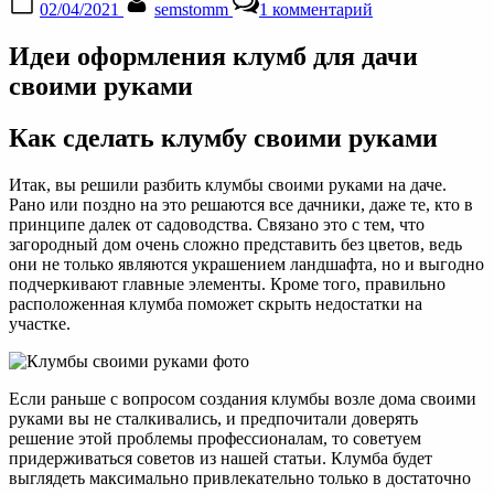
02/04/2021
semstomm
1 комментарий
on
записи
Клумбы
Идеи оформления клумб для дачи
своими
руками:
своими руками
как
сделать
Как сделать клумбу своими руками
на
даче
Итак, вы решили разбить клумбы своими руками на даче.
Рано или поздно на это решаются все дачники, даже те, кто в
принципе далек от садоводства. Связано это с тем, что
загородный дом очень сложно представить без цветов, ведь
они не только являются украшением ландшафта, но и выгодно
подчеркивают главные элементы. Кроме того, правильно
расположенная клумба поможет скрыть недостатки на
участке.
Если раньше с вопросом создания клумбы возле дома своими
руками вы не сталкивались, и предпочитали доверять
решение этой проблемы профессионалам, то советуем
придерживаться советов из нашей статьи. Клумба будет
выглядеть максимально привлекательно только в достаточно