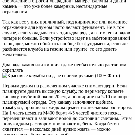
сооружение в строгой «парадной» манере. Валуны и дикий
камень — это уже более камерные, нестандартные
ограждения.
Так как вес у них приличный, под кирпичное или каменное
ограждение для клумбы часто делают фундамент. Не в том
случае, если укладываются один-два ряда, а в том, если рядов
четыре и больше. Если устройство идет на забетонированной
площадке, можно обойтись вообще без фундамента, если же
разбивается клумба на газоне или грунте, то его делать
желательно.
Два ряда камня или кирпича даже необязательно раствором
скреплять
Первым делом на размеченном участке снимают дерн. Если
планируете делать высокую клумбу, по периметру копаете
канавку, глубиной около 20 см, а по ширине на 5-10 см шире
планируемой ограды. Эту канаву заполняют щебнем,
трамбуют, проливают жидким цементно-песчаным раствором.
На 1 часть цемента М400 берут 4-5 частей чистого песка,
перемешивают и заливают водой до состояния сметаны. Этим
полужидким раствором проливают щебень. Когда бетон
схватится — несколько дней нужно ждать — можно
выкладывать бордюр для клумб.