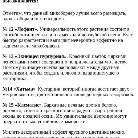
высаживаются:
Отметим, что данный миксбордер лучше всего размещать,
вдоль забора или стены дома.
№ 12 «Лофант»
. Универсальность этого растения состоит в
способности цвести с июля месяца и до глубокой осени. Куст
быстро разрастается и выглядит невероятно эффектно на
заднем плане миксбордера.
№ 13 «Эхинацея пурпурная»
. Красивый цветок с яркими
лепестками имеет совершенно непривлекательную листву.
Поэтому эхинацею всегда располагают между другими
растениями, чтобы создать иллюзию пышноцветущего
кустарника.
№14 «Хатьма»
. Кустарник, который иногда достигает двух
метров высоты, цветет обильно с июля до первых заморозков.
№ 15 «Клематис»
. Бархатные нежные цветки белого,
розового, синего и красного цвета радуют взор с ранней
весны до поздней осени. Их удивительное цветение могут
прервать только устойчивые заморозки.
Усилить декоративный эффект ярусного цветника можно,
если многолетние растения высадить группами, как на