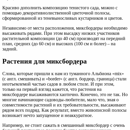
Красиво дополнить композицию тенистого сада, можно с
помощью декоративнолиственной цветочной полосы,
сформированной из теневыносливых кустарников и цветов.
Независимо от места расположения, миксбордеры необходимо
высаживать рядами. При этом высадку низких участников
растительной композиции (до 40 см) производят на передний
план, средних (до 60 см) и высоких (100 см и более) – на
задний.
Растения для миксбордера
Слова, которые пришли к нам из туманного Альбиона «mix»
(с англ. смешивать) и «border» (с англ. бордюр, граница) стали
неотъемлемой частью садов в любом стиле. И при этом,
только на первый взгляд кажется, что растения на
миксбордере высаживаются хаотично. Конечно, это не так. Но
многие начинающие садоводы-любители, мало что, зная о
совместимости растений и их требовательности, высаживают
рядом всех подряд. Как результат, вместо живописной полосы
возникает нечто запущенное и неаккуратное.
Например, не стоит сажать в смешанный миксбордер с очень