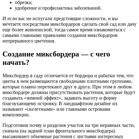
обрезка;
удобрение и профилактика заболеваний.
И если вас не испугали предстоящие сложности, и вы
мечтаете посредствам миксбордеров сделать свой сад или дачу
еще более живописной, тогда самое время ознакомиться с
самыми главными правилами создания миксбордеров
непрерывного цветения.
Создание миксбордера — с чего
начать?
Миксбордер в саду отличается от бордюра и рабатки тем, что
цветы в нем размещаются свободными плотными группами,
которые плавно перетекают друг в друга. При этом в любом
миксбордере должны присутствовать растения, которые будут
создавать «зимний эффект», задавать высоту и форму
благоухающему островку. В ландшафтном дизайне их
называют «скелетными» или главными островами
композиции.
Подготовив почву и разделив участок на три неравных части,
сначала (на задний план фронтального миксбордера)
высаживают объемные растения с листьями интересных