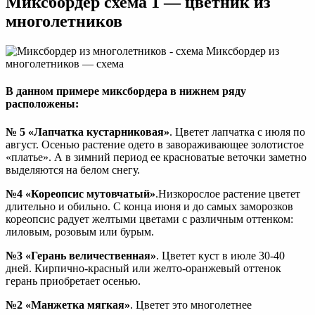
Миксбордер схема 1 — цветник из
многолетников
Миксбордер из
многолетников — схема
В данном примере миксбордера в нижнем ряду
расположены:
№ 5 «Лапчатка кустарниковая»
. Цветет лапчатка с июля по
август. Осенью растение одето в завораживающее золотистое
«платье». А в зимний период ее красноватые веточки заметно
выделяются на белом снегу.
№4 «Кореопсис мутовчатый»
.Низкорослое растение цветет
длительно и обильно. С конца июня и до самых заморозков
кореопсис радует желтыми цветами с различным оттенком:
лиловым, розовым или бурым.
№3 «Герань величественная»
. Цветет куст в июле 30-40
дней. Кирпично-красный или желто-оранжевый оттенок
герань приобретает осенью.
№2 «Манжетка мягкая»
. Цветет это многолетнее