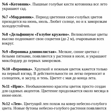
№6 «Котовник»
. Пышные голубые кисти котовника все лето
украшают сад.
№7 «Мордовник»
. Период цветения сине-голубых цветов
приходится на июнь, июль. Любит солнце, но и к заморозкам
холодоустойчив.
№8 «Дельфиниум «Голубое кружево»
. Великолепные цветы
высоко поднимают свои соцветия (до 2 м), очаровывая всех
вокруг.
№9 «Вероника длиннолистая»
. Мелкие, синие цветки с
белыми пятнами, появляются у растения в июле, и украшают
миксбордер до первых заморозков.
№10 «Вероника»
. Хрупкий и нежным цветок кажется только
на первый взгляд. В действительности он легко переносит и
солнцепек, и засуху, и тень. Цветет с мая до конца лета.
№11 «Ирис»
. Необыкновенно красоты цветок просто создан
для садовых акцентов. Цветение продолжается около месяца в
июне-июле.
№12 «Лен»
. Цветущий лен похож на ковер небесно-голубого
цвета. Новые бутоны небесно-голубого растения появляются