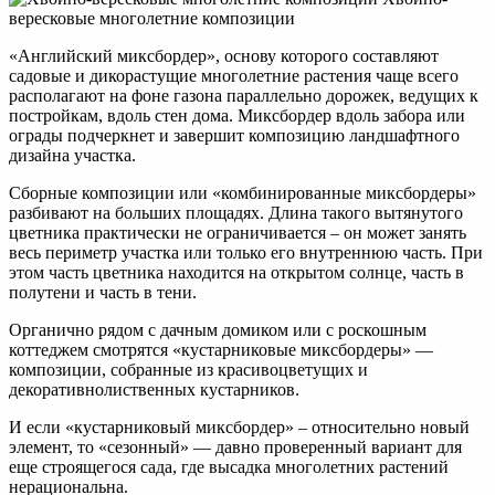
вересковые многолетние композиции
«Английский миксбордер», основу которого составляют
садовые и дикорастущие многолетние растения чаще всего
располагают на фоне газона параллельно дорожек, ведущих к
постройкам, вдоль стен дома. Миксбордер вдоль забора или
ограды подчеркнет и завершит композицию ландшафтного
дизайна участка.
Сборные композиции или «комбинированные миксбордеры»
разбивают на больших площадях. Длина такого вытянутого
цветника практически не ограничивается – он может занять
весь периметр участка или только его внутреннюю часть. При
этом часть цветника находится на открытом солнце, часть в
полутени и часть в тени.
Органично рядом с дачным домиком или с роскошным
коттеджем смотрятся «кустарниковые миксбордеры» —
композиции, собранные из красивоцветущих и
декоративнолиственных кустарников.
И если «кустарниковый миксбордер» – относительно новый
элемент, то «сезонный» — давно проверенный вариант для
еще строящегося сада, где высадка многолетних растений
нерациональна.