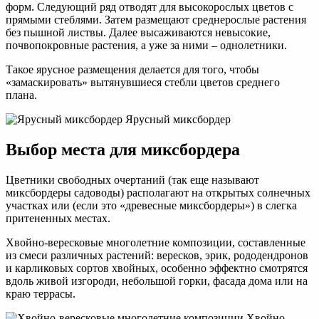
форм. Следующий ряд отводят для высокорослых цветов с
прямыми стеблями. Затем размещают среднерослые растения
без пышной листвы. Далее высаживаются невысокие,
почвопокровные растения, а уже за ними – однолетники.
Такое ярусное размещения делается для того, чтобы
«замаскировать» вытянувшиеся стебли цветов среднего
плана.
Ярусный миксбордер
Выбор места для миксбордера
Цветники свободных очертаний (так еще называют
миксбордеры садоводы) располагают на открытых солнечных
участках или (если это «древесные миксбордеры») в слегка
притененных местах.
Хвойно-вересковые многолетние композиции, составленные
из смеси различных растений: вересков, эрик, рододендронов
и карликовых сортов хвойных, особенно эффектно смотрятся
вдоль живой изгороди, небольшой горки, фасада дома или на
краю террасы.
Хвойно-