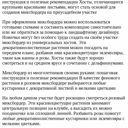
инструкция и полезные рекомендации Хосты, отличающиеся
крупными красивыми листьями, могут стать основой для
создания миксбордера на приусадебном участке
При оформлении миксбордера можно воспользоваться
готовыми схемами и составить композицию самостоятельно
или же обратиться за помощью к ландшафтному дизайнеру.
Новички могут без особого труда создать на своём участке
миксбордер из универсальных хостов. Эти
декоративнолиственные растения можно посадить на
переднем плане, разбавив ими красивоцветущие экземпляры,
такие как канны и розы. Хосты также будут хорошо
смотреться и на среднем ярусе в сочетании с дельфиниумами.
Миксбордер из многолетников своими руками: пошаговая
инструкция и полезные рекомендации В качестве фонового
растения в розовом миксбордере выбираются любые
кустарники с декоративной листвой и мелкими цветками
На любом дачном участке будет роскошно смотреться розовый
миксбордер. Эти красивоцветущие растения занимают
центральную позицию на клумбе, а высадить их можно
поодиночке или сплошной линией. Разбавить розы помогут
любые декоративнолиственные кустарники или экземпляры с
мелкими цветками.