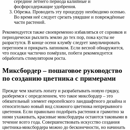
середине летнего периода калийные и
фосфорсодержащие удобрения.
Обрезка. Проводить эту процедуру необходимо осенью.
Во время неё следует срезать увядшие и повреждённые
части растений.
Рекомендуется также своевременно избавляться от сорняков и
периодически рыхлить землю до тех пор, пока кусты не
разрастутся. В конце осени клумбу следует замульчировать
перегноем и прикрыть лапником. Если весной обнаружится,
что посадки частично помёрзли, побеги рекомендуется
обработать стимулятором роста.
Миксбордер – пошаговое руководство
по созданию цветника с примерами
Прежде чем хватать лопату и разрабатывать новую грядку,
разберемся с определением, что такое миксбордер – это
обязательный элемент европейского ландшафтного дизайна и
относительно новый вид сложного цветника непрерывного
цветения. Если правильно подобрать растения и грамотно за
ними ухаживать, красивые миксбордеры остаются таковыми в
течение всего года. Совершенствовать искусство создания
цветника-миксбордера можно до бесконечности, но начинать