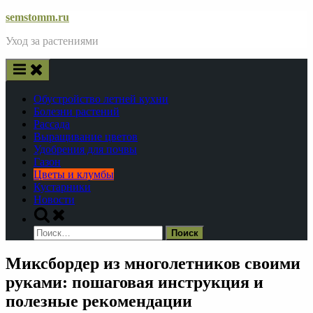
Skip
semstomm.ru
to
Уход за растениями
content
Обустройство летней кухни
Болезни растений
Рассада
Выращивание цветов
Удобрения для почвы
Газон
Цветы и клумбы
Кустарники
Новости
Toggle
search
Найти:
form
Миксбордер из многолетников своими
руками: пошаговая инструкция и
полезные рекомендации