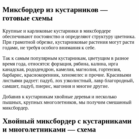
Миксбордер из кустарников —
готовые схемы
Крупные и карликовые кустарники в миксбордере
обеспечивают постоянство и определяют структуру цветника.
При грамотной обрезке, кустарниковые растения могут расти
годами, не требуя особого внимания к себе.
Так к самым популярным кустарникам, цветущим в разное
время года, относятся: форзация, рябина, калина, ирга
канадская, рододендрон, камелия, магнолия, гортензия,
барбарис, краснокоренник, хеномелес и прочие. Красивыми
листьями радует: падуб, лох узколистный, лавр благородный,
самшит, падуб, пиерис, магония и многие другие.
Добавив к кустарникам хвойные деревья и несколько
пышных, крупных многолетников, мы получим смешанный
миксбордер.
Хвойный миксбордер с кустарниками
и многолетниками — схема