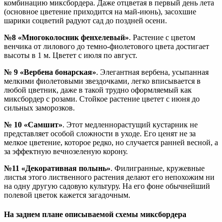
комбинацию миксбордера. Даже отцветая в первый день лета
(основное цветение приходится на май-июнь), засохшие
шарики соцветий радуют сад до поздней осени.
№8 «Многоколосник фенхелевый»
. Растение с цветом
венчика от лилового до темно-фиолетового цвета достигает
высоты в 1 м. Цветет с июля по август.
№ 9 «Вербена бонарская»
. Элегантная вербена, усыпанная
мелкими фиолетовыми звездочками, легко вписывается в
любой цветник, даже в такой трудно оформляемый как
миксбордер с розами. Стойкое растение цветет с июня до
сильных заморозков.
№ 10 «Самшит»
. Этот медленнорастущий кустарник не
представляет особой сложности в уходе. Его ценят не за
мелкое цветение, которое редко, но случается ранней весной, а
за эффектную вечнозеленую корону.
№11 «Декоративная полынь»
. Филигранные, кружевные
листья этого лиственного растения делают его непохожим ни
на одну другую садовую культуру. На его фоне обычнейший
полевой цветок кажется загадочным.
На заднем плане описываемой схемы миксбордера