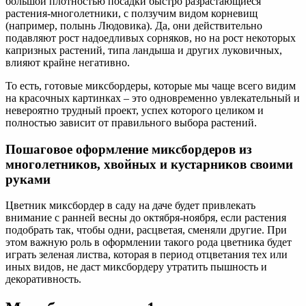
большой плотностью посадки быстро разрастающиеся
растения-многолетники, с ползучим видом корневищ
(например, полынь Людовика). Да, они действительно
подавляют рост надоедливых сорняков, но на рост некоторых
капризных растений, типа ландыша и других луковичных,
влияют крайне негативно.
То есть, готовые миксбордеры, которые мы чаще всего видим
на красочных картинках – это одновременно увлекательный и
невероятно трудный проект, успех которого целиком и
полностью зависит от правильного выбора растений.
Пошаговое оформление миксбордеров из
многолетников, хвойных и кустарников своими
руками
Цветник миксбордер в саду на даче будет привлекать
внимание с ранней весны до октября-ноября, если растения
подобрать так, чтобы одни, расцветая, сменяли другие. При
этом важную роль в оформлении такого рода цветника будет
играть зеленая листва, которая в период отцветания тех или
иных видов, не даст миксбордеру утратить пышность и
декоративность.