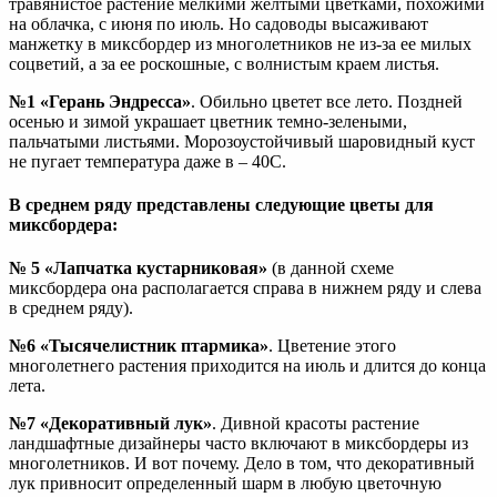
травянистое растение мелкими желтыми цветками, похожими
на облачка, с июня по июль. Но садоводы высаживают
манжетку в миксбордер из многолетников не из-за ее милых
соцветий, а за ее роскошные, с волнистым краем листья.
№1 «Герань Эндресса»
. Обильно цветет все лето. Поздней
осенью и зимой украшает цветник темно-зелеными,
пальчатыми листьями. Морозоустойчивый шаровидный куст
не пугает температура даже в – 40С.
В среднем ряду представлены следующие цветы для
миксбордера:
№ 5 «Лапчатка кустарниковая»
(в данной схеме
миксбордера она располагается справа в нижнем ряду и слева
в среднем ряду).
№6 «Тысячелистник птармика»
. Цветение этого
многолетнего растения приходится на июль и длится до конца
лета.
№7 «Декоративный лук»
. Дивной красоты растение
ландшафтные дизайнеры часто включают в миксбордеры из
многолетников. И вот почему. Дело в том, что декоративный
лук привносит определенный шарм в любую цветочную