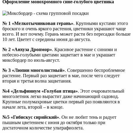
Оформление монохромного сине-голубого цветника
№ 1 «Мелкотычинковая герань»
. Крупными кустами этого
броского и очень яркого растения, цветники украшают чаще
всего. И вот почему. Герань может расти без пересадки больше
10 лет. Цветет с середины июня до августа.
№ 2 «Анхуза Дропмор»
. Красивое растение с синими и
небесно-голубыми цветами зацветает в мае и украшает
миксбордер по июль-август.
№ 3 «Люпин многолистный»
. Совершенно беспроблемное
растение. Первый раз зацветает в мае, после чего следует
вторая и третья волна зацветания.
№4 «Дельфиниум «Голубая птица»
. Этот очаровательный
многолетник легко вырастит даже начинающий садовод.
Крупные полумахровые цветки первый раз появляются в
начале лета, второй – в конце.
№5 «Гибискус сирийский»
. Он не любит тень и радует
пышным цветением с июня до октября только при
достаточном количестве ультрафиолета.