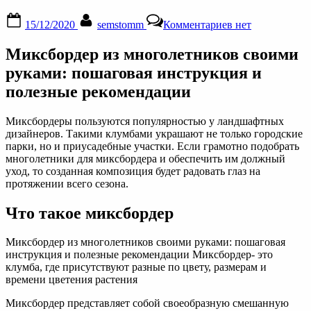
Posted
By
к
15/12/2020
semstomm
Комментариев
нет
on
записи
Миксбордер
Миксбордер из многолетников своими
из
многолетников
руками: пошаговая инструкция и
своими
полезные рекомендации
руками:
пошаговая
инструкция
Миксбордеры пользуются популярностью у ландшафтных
и
дизайнеров. Такими клумбами украшают не только городские
полезные
парки, но и приусадебные участки. Если грамотно подобрать
рекомендации
многолетники для миксбордера и обеспечить им должный
уход, то созданная композиция будет радовать глаз на
протяжении всего сезона.
Что такое миксбордер
Миксбордер из многолетников своими руками: пошаговая
инструкция и полезные рекомендации Миксбордер- это
клумба, где присутствуют разные по цвету, размерам и
времени цветения растения
Миксбордер представляет собой своеобразную смешанную