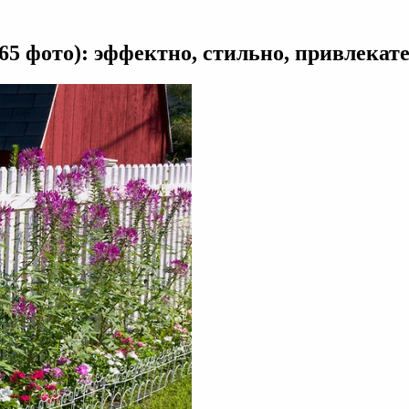
дение
65 фото): эффектно, стильно, привлекат
и
и
тно,
но,
екательно