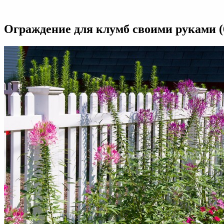
Ограж
для
клумб
Ограждение для клумб своими руками (
своим
рукам
(65
фото):
эффек
стиль
привл