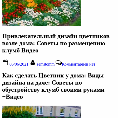
Привлекательный дизайн цветников
возле дома: Советы по размещению
клумб Видео
Posted
By
к
05/06/2021
semstomm
Комментариев
нет
on
записи
Привлекательн
Как сделать Цветник у дома: Виды
дизайн
цветников
дизайна на даче: Советы по
возле
обустройству клумб своими руками
дома:
Советы
+Видео
по
размещению
клумб
Видео