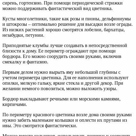
сирень, гортензию. При помощи периодической стрижки
можно поддерживать фантастический вид цветника.
Кусты многолетники, такие как розы и пионы, дельфиниумы
и штокрозы – оптимально решение для высадки возле ограды.
Из низких растений хорошо смотрятся лобелии, бархатцы,
незабудки, петунии.
Приподнятые клумбы лучше создавать в непосредственной
близости к дому. Ее периметр ограждают при помощи
бордюра. Его можно соорудить своими руками, включив
смекалку и фантазию.
Первым делом нужно вырыть яму небольшой глубины с
учетом периметра цветника. Для ее наполнения используют
опилки, мелкую гальку, яркие стекла и другой декор. При
желании немного повозиться, можно выложить узоры.
Бордюр выкладывают речными или морскими камнями,
кирпичами.
По периметру красивого цветника возле дома своими руками
нужно забить маленькие колышки и оплести их прутами из
ивы. Это смотрится фантастически.
Можно вместо колышков, использовать дощечки и соорудить