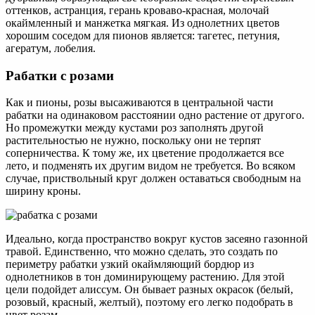
оттенков, астранция, герань кроваво-красная, молочай
окаймленный и манжетка мягкая. Из однолетних цветов
хорошим соседом для пионов является: тагетес, петуния,
агератум, лобелия.
Рабатки с розами
Как и пионы, розы высаживаются в центральной части
рабатки на одинаковом расстоянии одно растение от другого.
Но промежутки между кустами роз заполнять другой
растительностью не нужно, поскольку они не терпят
соперничества. К тому же, их цветение продолжается все
лето, и подменять их другим видом не требуется. Во всяком
случае, приствольный круг должен оставаться свободным на
ширину кроны.
Идеально, когда пространство вокруг кустов засеяно газонной
травой. Единственно, что можно сделать, это создать по
периметру рабатки узкий окаймляющий бордюр из
однолетников в тон доминирующему растению. Для этой
цели подойдет алиссум. Он бывает разных окрасок (белый,
розовый, красный, желтый), поэтому его легко подобрать в
цвет розам.