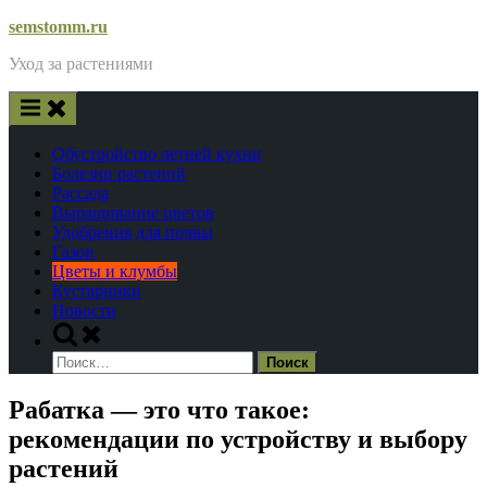
Skip
semstomm.ru
to
Уход за растениями
content
Обустройство летней кухни
Болезни растений
Рассада
Выращивание цветов
Удобрения для почвы
Газон
Цветы и клумбы
Кустарники
Новости
Toggle
search
Найти:
form
Рабатка — это что такое:
рекомендации по устройству и выбору
растений