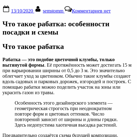
Posted
By
к
13/10/2020
semstomm
Комментариев
нет
on
записи
Рабатка
Что такое рабатка: особенности
—
это
посадки и схемы
что
такое:
Что такое рабатка
рекомендации
по
устройству
Рабатка — это подобие цветочной клумбы, только
и
вытянутой формы
. Её протяжённость может достигать 15 м
выбору
при варьировании ширины от 0,5 до 3 м. Это значительно
растений
облегчает уход за цветником. Обычно такие клумбы создают
вдоль садовых и парковых дорожек, изгородей и построек. С
помощью рабатки можно поделить участок на зоны или
украсить газон из травы.
Особенность этого дизайнерского элемента —
геометрическая строгость при неоднократном
повторе форм и цветовых оттенков. Число
повторений зависит от ширины и длины грядки.
Здесь недопустима хаотичная высадка растений.
Предварительно создаётся схема будущей композиции.