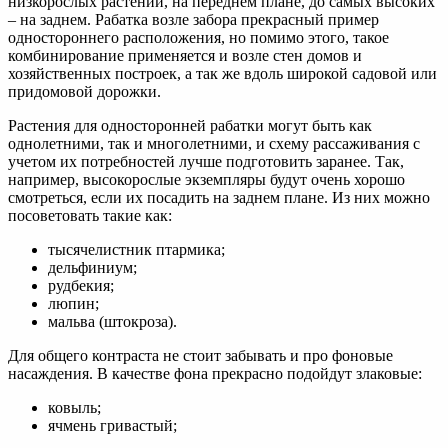
низкорослых растений, на переднем плане, до самых высоких
– на заднем. Рабатка возле забора прекрасный пример
одностороннего расположения, но помимо этого, такое
комбинирование применяется и возле стен домов и
хозяйственных построек, а так же вдоль широкой садовой или
придомовой дорожки.
Растения для односторонней рабатки могут быть как
однолетними, так и многолетними, и схему рассаживания с
учетом их потребностей лучше подготовить заранее. Так,
например, высокорослые экземпляры будут очень хорошо
смотреться, если их посадить на заднем плане. Из них можно
посоветовать такие как:
тысячелистник птармика;
дельфиниум;
рудбекия;
люпин;
мальва (штокроза).
Для общего контраста не стоит забывать и про фоновые
насаждения. В качестве фона прекрасно подойдут злаковые:
ковыль;
ячмень гривастый;