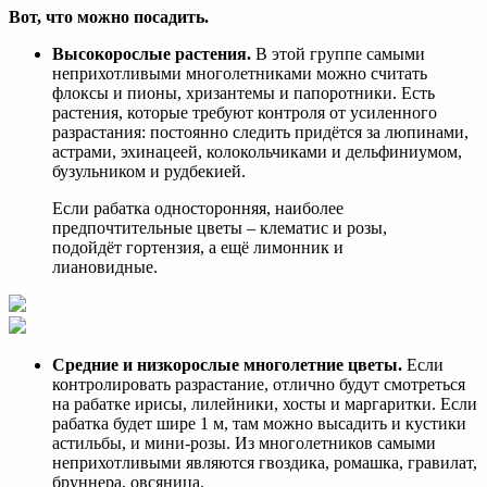
Вот, что можно посадить.
Высокорослые растения.
В этой группе самыми
неприхотливыми многолетниками можно считать
флоксы и пионы, хризантемы и папоротники. Есть
растения, которые требуют контроля от усиленного
разрастания: постоянно следить придётся за люпинами,
астрами, эхинацеей, колокольчиками и дельфиниумом,
бузульником и рудбекией.
Если рабатка односторонняя, наиболее
предпочтительные цветы – клематис и розы,
подойдёт гортензия, а ещё лимонник и
лиановидные.
Средние и низкорослые многолетние цветы.
Если
контролировать разрастание, отлично будут смотреться
на рабатке ирисы, лилейники, хосты и маргаритки. Если
рабатка будет шире 1 м, там можно высадить и кустики
астильбы, и мини-розы. Из многолетников самыми
неприхотливыми являются гвоздика, ромашка, гравилат,
бруннера, овсяница.