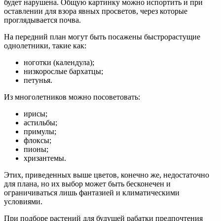
будет нарушена. Общую картинку можно испортить и при
оставлении для взора явных просветов, через которые
проглядывается почва.
На передний план могут быть посажены быстрорастущие
однолетники, такие как:
ноготки (календула);
низкорослые бархатцы;
петунья.
Из многолетников можно посоветовать:
ирисы;
астильбы;
примулы;
флоксы;
пионы;
хризантемы.
Этих, приведенных выше цветов, конечно же, недостаточно
для плана, но их выбор может быть бесконечен и
ограничиваться лишь фантазией и климатическими
условиями.
При подборе растений для будущей рабатки предпочтения