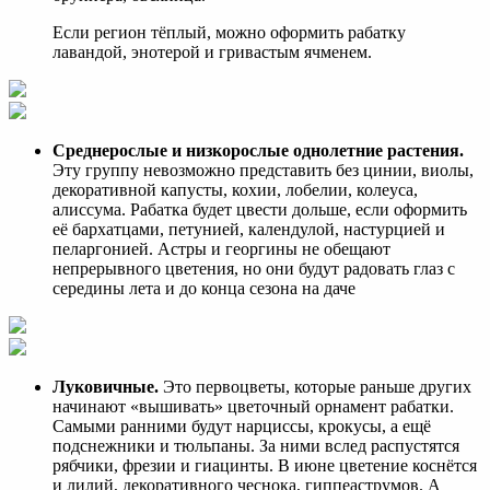
Если регион тёплый, можно оформить рабатку
лавандой, энотерой и гривастым ячменем.
Среднерослые и низкорослые однолетние растения.
Эту группу невозможно представить без цинии, виолы,
декоративной капусты, кохии, лобелии, колеуса,
алиссума. Рабатка будет цвести дольше, если оформить
её бархатцами, петунией, календулой, настурцией и
пеларгонией. Астры и георгины не обещают
непрерывного цветения, но они будут радовать глаз с
середины лета и до конца сезона на даче
Луковичные.
Это первоцветы, которые раньше других
начинают «вышивать» цветочный орнамент рабатки.
Самыми ранними будут нарциссы, крокусы, а ещё
подснежники и тюльпаны. За ними вслед распустятся
рябчики, фрезии и гиацинты. В июне цветение коснётся
и лилий, декоративного чеснока, гиппеаструмов. А