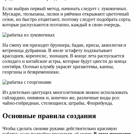
Если выбран первый метод, начинать следует с луковичных.
Мускари, тюльпаны, лилии и рябчики открывают цветочный
сезон, но быстро отцветают, поэтому следует подобрать сорта,
которые распускаются поэтапно, каждый в свою очередь.
На смену им приходит бруннера, бадан, ирисы, аквилегия и
ветреница дубравная. В июле эстафету подхватывает
красоднев, кореопсис, эхинацея. В конце лета распускается
солидаго и китайские астры, которые будут цвести до конца
сентября. Осенью клумбу украсят хризантемы, канны,
георгины и безвременники.
Из длительно цветущих многолетников можно использовать
гайлардию, нивяник и, конечно же, различные виды роз:
чайно-гибридные, стелющиеся, штрабы, Флорибунда.
Основные правила создания
Чтобы сделать своими руками действительно красивую
рабатку, надо подробно продумать её схему.
В этом помогают