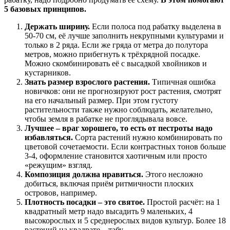
5 базовых принципов.
Держать ширину.
Если полоса под рабатку выделена в
50-70 см, её лучше заполнить некрупными культурами и
только в 2 ряда. Если же гряда от метра до полутора
метров, можно прибегнуть к трёхрядной посадке.
Можно скомбинировать её с высадкой хвойников и
кустарников.
Знать размер взрослого растения.
Типичная ошибка
новичков: они не прогнозируют рост растения, смотрят
на его начальный размер. При этом густоту
растительности также нужно соблюдать, желательно,
чтобы земля в рабатке не проглядывала вовсе.
Лучшее – враг хорошего, то есть от пестроты надо
избавляться.
Сорта растений нужно комбинировать по
цветовой сочетаемости. Если контрастных тонов больше
3-4, оформление становится хаотичным или просто
«режущим» взгляд.
Композиция должна нравиться.
Этого несложно
добиться, включая приём ритмичности плоских
островов, например.
Плотность посадки – это святое.
Простой расчёт: на 1
квадратный метр надо высадить 9 маленьких, 4
высокорослых и 5 среднерослых видов культур. Более 18
растений на квадрате – табу.