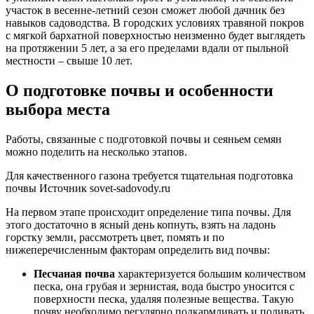
участок в весенне-летний сезон сможет любой дачник без
навыков садоводства. В городских условиях травяной покров
с мягкой бархатной поверхностью неизменно будет выглядеть
на протяжении 5 лет, а за его пределами вдали от пыльной
местности – свыше 10 лет.
О подготовке почвы и особенности
выбора места
Работы, связанные с подготовкой почвы и сеяньем семян
можно поделить на несколько этапов.
Для качественного газона требуется тщательная подготовка
почвы Источник sovet-sadovody.ru
На первом этапе происходит определение типа почвы. Для
этого достаточно в ясный день копнуть, взять на ладонь
горстку земли, рассмотреть цвет, помять и по
нижеперечисленным факторам определить вид почвы:
Песчаная почва
характеризуется большим количеством
песка, она грубая и зернистая, вода быстро уносится с
поверхности песка, удаляя полезные вещества. Такую
почву необходимо регулярно подкармливать и поливать.