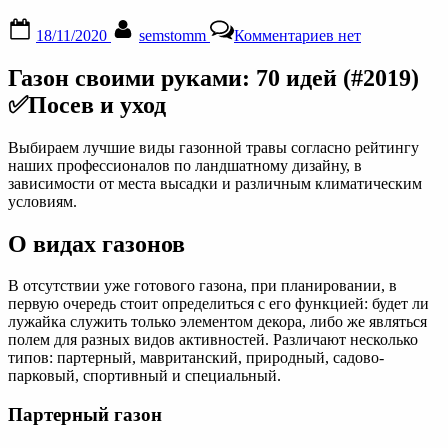
Posted
By
к
18/11/2020
semstomm
Комментариев
нет
on
записи
Газон
Газон своими руками: 70 идей (#2019)
на
даче
✅️Посев и уход
своими
руками:
Выбираем лучшие виды газонной травы согласно рейтингу
как
наших профессионалов по ландшатному дизайну, в
сделать
зависимости от места высадки и различным климатическим
придомовую
условиям.
территорию
красивой
О видах газонов
В отсутствии уже готового газона, при планировании, в
первую очередь стоит определиться с его функцией: будет ли
лужайка служить только элементом декора, либо же являться
полем для разных видов активностей. Различают несколько
типов: партерный, мавританский, природный, садово-
парковый, спортивный и специальный.
Партерный газон