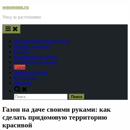
Skip
semstomm.ru
to
Уход за растениями
content
Обустройство летней кухни
Болезни растений
Рассада
Выращивание цветов
Удобрения для почвы
Газон
Цветы и клумбы
Кустарники
Новости
Toggle
search
Найти:
form
Газон на даче своими руками: как
сделать придомовую территорию
красивой