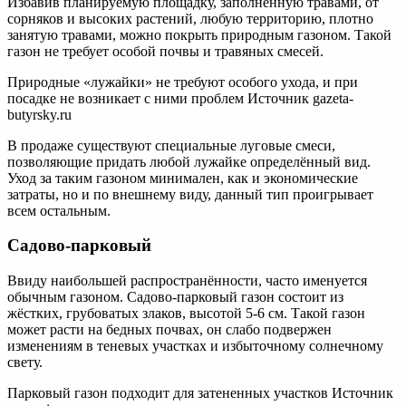
Избавив планируемую площадку, заполненную травами, от
сорняков и высоких растений, любую территорию, плотно
занятую травами, можно покрыть природным газоном. Такой
газон не требует особой почвы и травяных смесей.
Природные «лужайки» не требуют особого ухода, и при
посадке не возникает с ними проблем Источник gazeta-
butyrsky.ru
В продаже существуют специальные луговые смеси,
позволяющие придать любой лужайке определённый вид.
Уход за таким газоном минимален, как и экономические
затраты, но и по внешнему виду, данный тип проигрывает
всем остальным.
Садово-парковый
Ввиду наибольшей распространённости, часто именуется
обычным газоном. Садово-парковый газон состоит из
жёстких, грубоватых злаков, высотой 5-6 см. Такой газон
может расти на бедных почвах, он слабо подвержен
изменениям в теневых участках и избыточному солнечному
свету.
Парковый газон подходит для затененных участков Источник