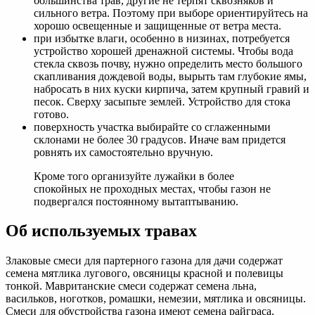
большинства трав, другие не терпят сквозняков и
сильного ветра. Поэтому при выборе ориентируйтесь на
хорошо освещенные и защищенные от ветра места.
при избытке влаги, особенно в низинах, потребуется
устройство хорошей дренажной системы. Чтобы вода
стекла сквозь почву, нужно определить место большого
скапливания дождевой воды, вырыть там глубокие ямы,
набросать в них куски кирпича, затем крупный гравий и
песок. Сверху засыпьте землей. Устройство для стока
готово.
поверхность участка выбирайте со сглаженными
склонами не более 30 градусов. Иначе вам придется
ровнять их самостоятельно вручную.
Кроме того организуйте лужайки в более
спокойных не проходных местах, чтобы газон не
подвергался постоянному вытаптыванию.
Об используемых травах
Злаковые смеси для партерного газона для дачи содержат
семена мятлика лугового, овсяницы красной и полевицы
тонкой. Мавританские смеси содержат семена льна,
васильков, ноготков, ромашки, немезии, мятлика и овсяницы.
Смеси для обустройства газона имеют семена райграса,