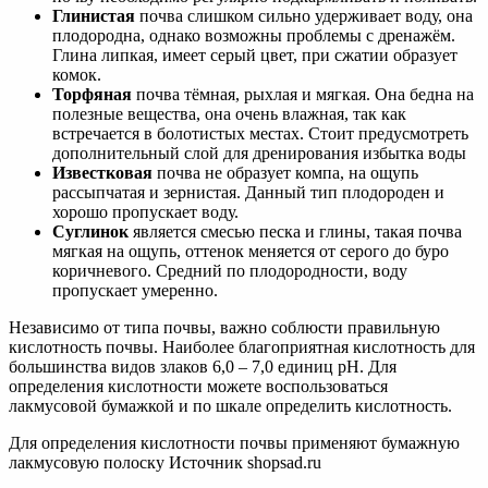
Глинистая
почва слишком сильно удерживает воду, она
плодородна, однако возможны проблемы с дренажём.
Глина липкая, имеет серый цвет, при сжатии образует
комок.
Торфяная
почва тёмная, рыхлая и мягкая. Она бедна на
полезные вещества, она очень влажная, так как
встречается в болотистых местах. Стоит предусмотреть
дополнительный слой для дренирования избытка воды
Известковая
почва не образует компа, на ощупь
рассыпчатая и зернистая. Данный тип плодороден и
хорошо пропускает воду.
Суглинок
является смесью песка и глины, такая почва
мягкая на ощупь, оттенок меняется от серого до буро
коричневого. Средний по плодородности, воду
пропускает умеренно.
Независимо от типа почвы, важно соблюсти правильную
кислотность почвы. Наиболее благоприятная кислотность для
большинства видов злаков 6,0 – 7,0 единиц pH. Для
определения кислотности можете воспользоваться
лакмусовой бумажкой и по шкале определить кислотность.
Для определения кислотности почвы применяют бумажную
лакмусовую полоску Источник shopsad.ru