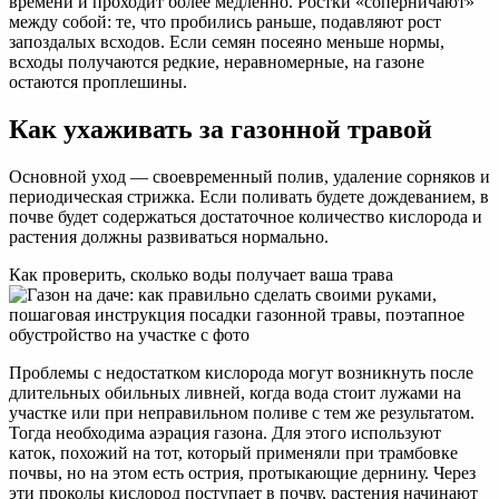
времени и проходит более медленно. Ростки «соперничают»
между собой: те, что пробились раньше, подавляют рост
запоздалых всходов. Если семян посеяно меньше нормы,
всходы получаются редкие, неравномерные, на газоне
остаются проплешины.
Как ухаживать за газонной травой
Основной уход — своевременный полив, удаление сорняков и
периодическая стрижка. Если поливать будете дождеванием, в
почве будет содержаться достаточное количество кислорода и
растения должны развиваться нормально.
Как проверить, сколько воды получает ваша трава
Проблемы с недостатком кислорода могут возникнуть после
длительных обильных ливней, когда вода стоит лужами на
участке или при неправильном поливе с тем же результатом.
Тогда необходима аэрация газона. Для этого используют
каток, похожий на тот, который применяли при трамбовке
почвы, но на этом есть острия, протыкающие дернину. Через
эти проколы кислород поступает в почву, растения начинают