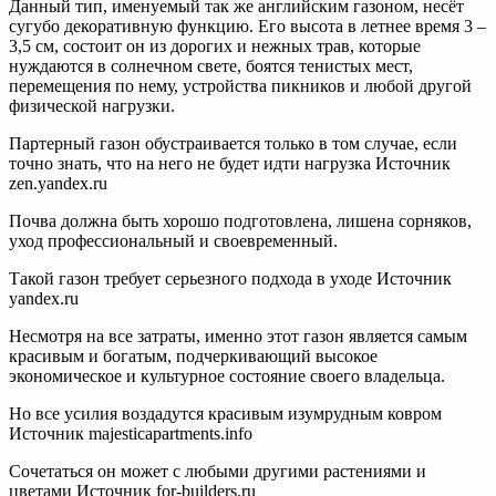
Данный тип, именуемый так же английским газоном, несёт
сугубо декоративную функцию. Его высота в летнее время 3 –
3,5 см, состоит он из дорогих и нежных трав, которые
нуждаются в солнечном свете, боятся тенистых мест,
перемещения по нему, устройства пикников и любой другой
физической нагрузки.
Партерный газон обустраивается только в том случае, если
точно знать, что на него не будет идти нагрузка Источник
zen.yandex.ru
Почва должна быть хорошо подготовлена, лишена сорняков,
уход профессиональный и своевременный.
Такой газон требует серьезного подхода в уходе Источник
yandex.ru
Несмотря на все затраты, именно этот газон является самым
красивым и богатым, подчеркивающий высокое
экономическое и культурное состояние своего владельца.
Но все усилия воздадутся красивым изумрудным ковром
Источник majesticapartments.info
Сочетаться он может с любыми другими растениями и
цветами Источник for-builders.ru