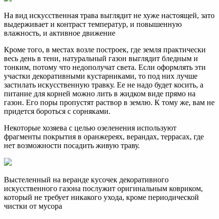
На вид искусственная трава выглядит не хуже настоящей, зато
выдерживает и контраст температур, и повышенную
влажность, и активное движение
Кроме того, в местах возле построек, где земля практически
весь день в тени, натуральный газон выглядит бледным и
тонким, потому что недополучат света. Если оформлять эти
участки декоративными кустарниками, то под них лучше
застилать искусственную травку. Ее не надо будет косить, а
питание для корней можно лить в жидком виде прямо на
газон. Его поры пропустят раствор в землю. К тому же, вам не
придется бороться с сорняками.
Некоторые хозяева с целью озеленения используют
фрагменты покрытия в оранжереях, верандах, террасах, где
нет возможности посадить живую траву.
Выстеленный на веранде кусочек декоративного
искусственного газона послужит оригинальным ковриком,
который не требует никакого ухода, кроме периодической
чистки от мусора