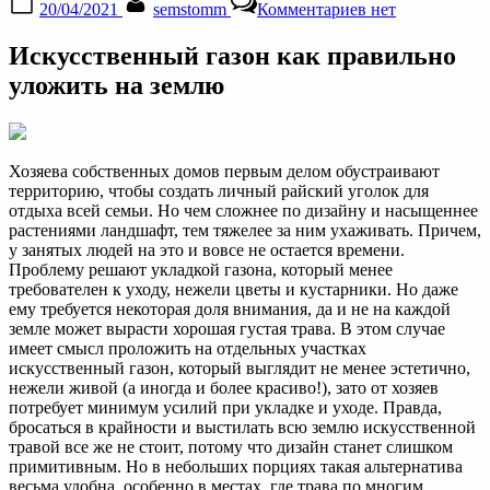
20/04/2021
semstomm
Комментариев
нет
on
записи
Искусственный
Искусственный газон как правильно
газон
как
уложить на землю
правильно
уложить
на
землю
Хозяева собственных домов первым делом обустраивают
территорию, чтобы создать личный райский уголок для
отдыха всей семьи. Но чем сложнее по дизайну и насыщеннее
растениями ландшафт, тем тяжелее за ним ухаживать. Причем,
у занятых людей на это и вовсе не остается времени.
Проблему решают укладкой газона, который менее
требователен к уходу, нежели цветы и кустарники. Но даже
ему требуется некоторая доля внимания, да и не на каждой
земле может вырасти хорошая густая трава. В этом случае
имеет смысл проложить на отдельных участках
искусственный газон, который выглядит не менее эстетично,
нежели живой (а иногда и более красиво!), зато от хозяев
потребует минимум усилий при укладке и уходе. Правда,
бросаться в крайности и выстилать всю землю искусственной
травой все же не стоит, потому что дизайн станет слишком
примитивным. Но в небольших порциях такая альтернатива
весьма удобна, особенно в местах, где трава по многим