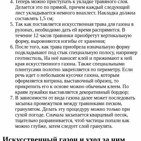
Теперь можно приступать к укладке травяного слоя.
Делается это по прямой, причем каждый следующий
лист укладывается немного внахлест. Накладка должна
составлять 1,5 см;
Так как поставляется искусственная трава для газона в
рулонах, необходимо дать ей время распрямится. В
течение 12 часов травинки приобретут вертикальную
форму, выровняются изгибы от хранения;
После того, как трава приобрела изначальную форму
подкладывают под стык специальную полосу, например
геотикстиль, На неё наносят клей и прижимают к ней
края искусственного газона. Также специальными
плинтусами полотно закрепляется по периметру. Если
речь идет о небольшом кусочке газона, которым
оформляется витрина, выставочный образец, то
прикрепить его к основе можно обычным клеем. По
краям лужайки выставляется декоративный бордюр;
В зависимости от вида газона далее может последовать
засыпка промежутков между травинками песком,
гранулятом. Делать эту процедуру можно только при
сухой погоде. Сначала засыпается кварцевый песок,
тщательно разравнивается, чтоб частицы попали как
можно глубже, затем следует слой гранулята.
Искусственный газон и уход за ним