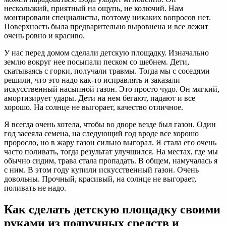
нескользкий, приятный на ощупь, не колючий. Нам
монтировали специалисты, поэтому никаких вопросов нет.
Поверхность была предварительно выровнена и все лежит
очень ровно и красиво.
У нас перед домом сделали детскую площадку. Изначально
землю вокруг нее посыпали песком со щебнем. Дети,
скатываясь с горки, получали травмы. Тогда мы с соседями
решили, что это надо как-то исправлять и заказали
искусственный насыпной газон. Это просто чудо. Он мягкий,
амортизирует удары. Дети на нем бегают, падают и все
хорошо. На солнце не выгорает, качество отличное.
Я всегда очень хотела, чтобы во дворе везде был газон. Один
год засеяла семена, на следующий год вроде все хорошо
проросло, но в жару газон сильно выгорал. Я стала его очень
часто поливать, тогда результат улучшился. На местах, где мы
обычно сидим, трава стала пропадать. В общем, намучалась я
с ним. В этом году купили искусственный газон. Очень
довольны. Прочный, красивый, на солнце не выгорает,
поливать не надо.
Как сделать детскую площадку своими
руками из подручных средств и