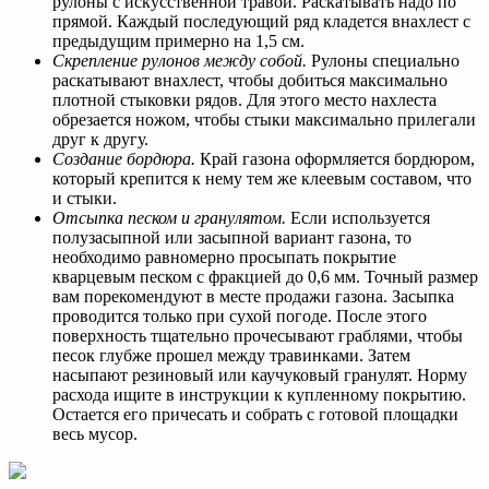
рулоны с искусственной травой. Раскатывать надо по
прямой. Каждый последующий ряд кладется внахлест с
предыдущим примерно на 1,5 см.
Скрепление рулонов между собой.
Рулоны специально
раскатывают внахлест, чтобы добиться максимально
плотной стыковки рядов. Для этого место нахлеста
обрезается ножом, чтобы стыки максимально прилегали
друг к другу.
Создание бордюра.
Край газона оформляется бордюром,
который крепится к нему тем же клеевым составом, что
и стыки.
Отсыпка песком и гранулятом.
Если используется
полузасыпной или засыпной вариант газона, то
необходимо равномерно просыпать покрытие
кварцевым песком с фракцией до 0,6 мм. Точный размер
вам порекомендуют в месте продажи газона. Засыпка
проводится только при сухой погоде. После этого
поверхность тщательно прочесывают граблями, чтобы
песок глубже прошел между травинками. Затем
насыпают резиновый или каучуковый гранулят. Норму
расхода ищите в инструкции к купленному покрытию.
Остается его причесать и собрать с готовой площадки
весь мусор.