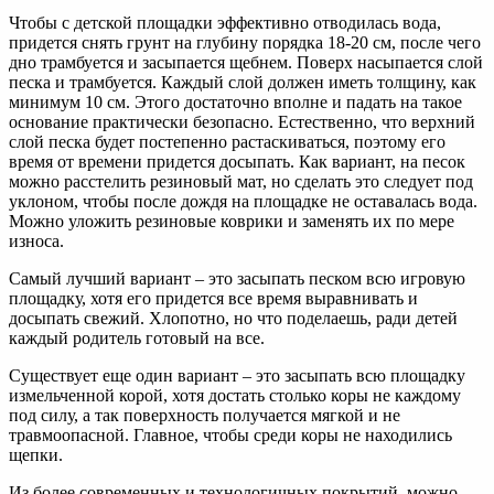
Чтобы с детской площадки эффективно отводилась вода,
придется снять грунт на глубину порядка 18-20 см, после чего
дно трамбуется и засыпается щебнем. Поверх насыпается слой
песка и трамбуется. Каждый слой должен иметь толщину, как
минимум 10 см. Этого достаточно вполне и падать на такое
основание практически безопасно. Естественно, что верхний
слой песка будет постепенно растаскиваться, поэтому его
время от времени придется досыпать. Как вариант, на песок
можно расстелить резиновый мат, но сделать это следует под
уклоном, чтобы после дождя на площадке не оставалась вода.
Можно уложить резиновые коврики и заменять их по мере
износа.
Самый лучший вариант – это засыпать песком всю игровую
площадку, хотя его придется все время выравнивать и
досыпать свежий. Хлопотно, но что поделаешь, ради детей
каждый родитель готовый на все.
Существует еще один вариант – это засыпать всю площадку
измельченной корой, хотя достать столько коры не каждому
под силу, а так поверхность получается мягкой и не
травмоопасной. Главное, чтобы среди коры не находились
щепки.
Из более современных и технологичных покрытий, можно