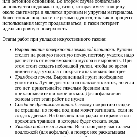
или бетонное основание. Во втором случае обязательно
используется подложка под газон, которая имеет толщину
около сантиметра и является прочным и упругим материалом.
Более тонкие подложки не рекомендуются, так как в процессе
использования могут продавливаться, и газон потеряет
идеально ровную поверхность.
Этапы работ при укладке искусственного газона:
Выравнивание поверхности земляной площадки.
Рулоны
стелют на ровную плотную почву, поэтому участок надо
расчистить от всевозможного мусора и выровнять. При
этом стоит создать небольшой уклон, чтобы во время
ливней вода уходила с покрытия как можно быстрее.
Трамбовка почвы.
Выровненный грунт необходимо
уплотнить. Лучше для этого использовать каток, но если
его нет, прикатывайте тяжелым бревном или
прихлопывайте широкой доской. Для асфальтовой
основы этот этап работ не нужен.
Создание дренажных канав.
Самому покрытию осадки
не страшны, но почва под ним может загнивать, если не
создать дренаж. На больших площадках по краям стоит
прокопать траншеи, в которые будет стекать вода.
Укладка подложки и газона.
Всю площадку выстилаем
подложкой (для асфальта), а поверх нее раскатываем