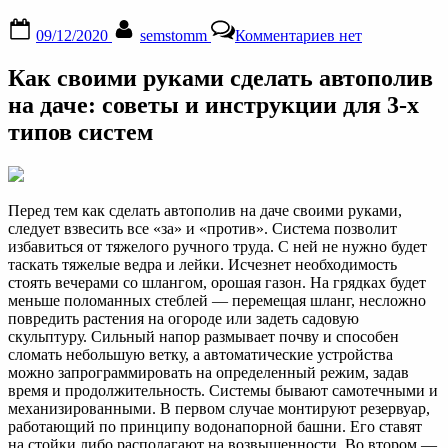
Posted
By
к
09/12/2020
semstomm
Комментариев
нет
on
записи
Как
Как своими руками сделать автополив
сделать
автополив
на даче: советы и инструкции для 3-х
на
типов систем
даче
своими
руками:
подробная
инструкция
Перед тем как сделать автополив на даче своими руками,
к
следует взвесить все «за» и «против». Система позволит
системе
избавиться от тяжелого ручного труда. С ней не нужно будет
от
таскать тяжелые ведра и лейки. Исчезнет необходимость
стоять вечерами со шлангом, орошая газон. На грядках будет
меньше поломанных стеблей — перемещая шланг, несложно
повредить растения на огороде или задеть садовую
скульптуру. Сильный напор размывает почву и способен
сломать небольшую ветку, а автоматические устройства
можно запрограммировать на определенный режим, задав
время и продолжительность. Системы бывают самотечными и
механизированными. В первом случае монтируют резервуар,
работающий по принципу водонапорной башни. Его ставят
на стойки либо располагают на возвышенности. Во втором —