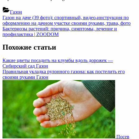
Газон
Навигация
Previous
Газон на даче (39 фото): спортивный, видео-инструкция по
Post:
оформлению на дачном участке своими руками, трава, фото
по
Next
Бактериозы растений: причина, симптомы, лечение и
записям
Post:
профилактика | ZOODOM
Похожие статьи
Какие цветы посадить на клумбы вдоль дорожек —
Сибирский сад
Газон
Правильная укладка рулонного газона: как постелить его
своими руками
Газон
Посев