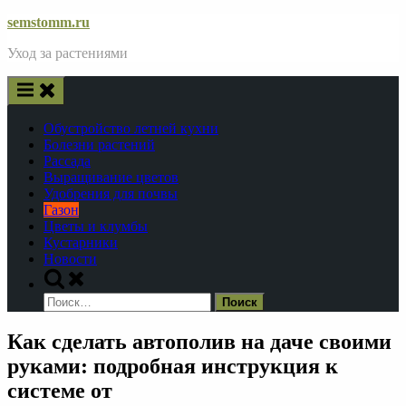
Skip
semstomm.ru
to
Уход за растениями
content
Обустройство летней кухни
Болезни растений
Рассада
Выращивание цветов
Удобрения для почвы
Газон
Цветы и клумбы
Кустарники
Новости
Toggle
search
Найти:
form
Как сделать автополив на даче своими
руками: подробная инструкция к
системе от