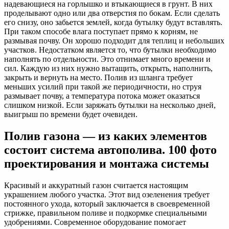
надевающиеся на горлышко и втыкающиеся в грунт. В них
проделывают одно или два отверстия по бокам. Если сделать
его снизу, оно забьется землей, когда бутылку будут вставлять.
При таком способе влага поступает прямо к корням, не
размывая почву. Он хорошо подходит для теплиц и небольших
участков. Недостатком является то, что бутылки необходимо
наполнять по отдельности. Это отнимает много времени и
сил. Каждую из них нужно вытащить, открыть, наполнить,
закрыть и вернуть на место. Полив из шланга требует
меньших усилий при такой же периодичности, но струя
размывает почву, а температура потока может оказаться
слишком низкой. Если заряжать бутылки на несколько дней,
выигрыш по времени будет очевиден.
Полив газона — из каких элементов
состоит система автополива. 100 фото
проектирования и монтажа системы
Красивый и аккуратный газон считается настоящим
украшением любого участка. Этот вид озеленения требует
постоянного ухода, который заключается в своевременной
стрижке, правильном поливе и подкормке специальными
удобрениями. Современное оборудование помогает