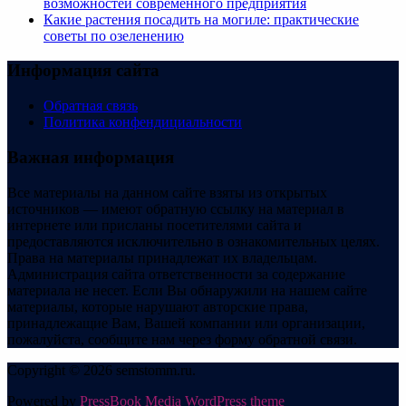
возможностей современного предприятия
Какие растения посадить на могиле: практические
советы по озеленению
Информация сайта
Обратная связь
Политика конфендициальности
Важная информация
Все материалы на данном сайте взяты из открытых
источников — имеют обратную ссылку на материал в
интернете или присланы посетителями сайта и
предоставляются исключительно в ознакомительных целях.
Права на материалы принадлежат их владельцам.
Администрация сайта ответственности за содержание
материала не несет. Если Вы обнаружили на нашем сайте
материалы, которые нарушают авторские права,
принадлежащие Вам, Вашей компании или организации,
пожалуйста, сообщите нам через форму обратной связи.
Copyright © 2026 semstomm.ru.
Powered by
PressBook Media WordPress theme