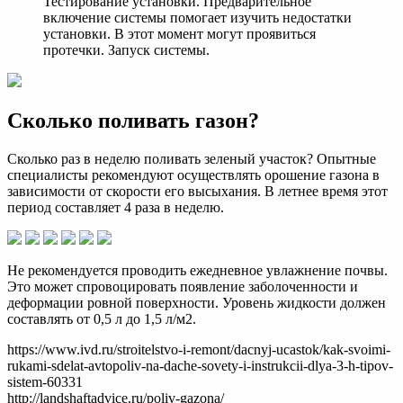
Тестирование установки. Предварительное
включение системы помогает изучить недостатки
установки. В этот момент могут проявиться
протечки. Запуск системы.
Сколько поливать газон?
Сколько раз в неделю поливать зеленый участок? Опытные
специалисты рекомендуют осуществлять орошение газона в
зависимости от скорости его высыхания. В летнее время этот
период составляет 4 раза в неделю.
Не рекомендуется проводить ежедневное увлажнение почвы.
Это может спровоцировать появление заболоченности и
деформации ровной поверхности. Уровень жидкости должен
составлять от 0,5 л до 1,5 л/м2.
https://www.ivd.ru/stroitelstvo-i-remont/dacnyj-ucastok/kak-svoimi-
rukami-sdelat-avtopoliv-na-dache-sovety-i-instrukcii-dlya-3-h-tipov-
sistem-60331
http://landshaftadvice.ru/poliv-gazona/