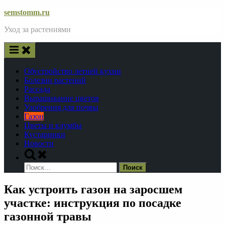
Skip
semstomm.ru
to
Уход за растениями
content
Обустройство летней кухни
Болезни растений
Рассада
Выращивание цветов
Удобрения для почвы
Газон
Цветы и клумбы
Кустарники
Новости
Toggle
search
Найти:
form
Как устроить газон на заросшем
участке: инструкция по посадке
газонной травы