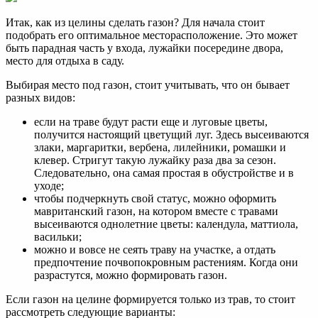
Итак, как из целины сделать газон? Для начала стоит
подобрать его оптимальное месторасположение. Это может
быть парадная часть у входа, лужайки посередине двора,
место для отдыха в саду.
Выбирая место под газон, стоит учитывать, что он бывает
разных видов:
если на траве будут расти еще и луговые цветы,
получится настоящий цветущий луг. Здесь высеиваются
злаки, маргаритки, вербена, лилейники, ромашки и
клевер. Стригут такую лужайку раза два за сезон.
Следовательно, она самая простая в обустройстве и в
уходе;
чтобы подчеркнуть свой статус, можно оформить
мавританский газон, на котором вместе с травами
высеиваются однолетние цветы: календула, маттиола,
васильки;
можно и вовсе не сеять траву на участке, а отдать
предпочтение почвопокровным растениям. Когда они
разрастутся, можно формировать газон.
Если газон на целине формируется только из трав, то стоит
рассмотреть следующие варианты: