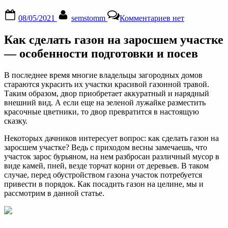
Posted
By
к
08/05/2021
semstomm
Комментариев
нет
on
записи
Как
Как сделать газон на заросшем участке
устроить
газон
— особенности подготовки и посев
на
заросшем
В последнее время многие владельцы загородных домов
участке:
стараются украсить их участки красивой газонной травой.
инструкция
Таким образом, двор приобретает аккуратный и нарядный
по
внешний вид. А если еще на зеленой лужайке разместить
посадке
красочные цветники, то двор превратится в настоящую
газонной
сказку.
травы
Некоторых дачников интересует вопрос: как сделать газон на
заросшем участке? Ведь с приходом весны замечаешь, что
участок зарос бурьяном, на нем разбросан различный мусор в
виде камей, пней, везде торчат корни от деревьев. В таком
случае, перед обустройством газона участок потребуется
привести в порядок. Как посадить газон на целине, мы и
рассмотрим в данной статье.