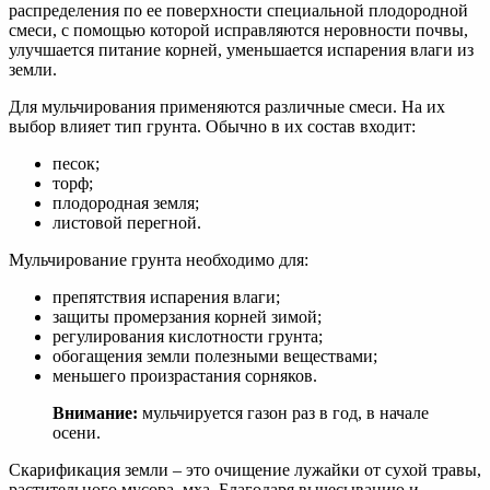
распределения по ее поверхности специальной плодородной
смеси, с помощью которой исправляются неровности почвы,
улучшается питание корней, уменьшается испарения влаги из
земли.
Для мульчирования применяются различные смеси. На их
выбор влияет тип грунта. Обычно в их состав входит:
песок;
торф;
плодородная земля;
листовой перегной.
Мульчирование грунта необходимо для:
препятствия испарения влаги;
защиты промерзания корней зимой;
регулирования кислотности грунта;
обогащения земли полезными веществами;
меньшего произрастания сорняков.
Внимание:
мульчируется газон раз в год, в начале
осени.
Скарификация земли – это очищение лужайки от сухой травы,
растительного мусора, мха. Благодаря вычесыванию и