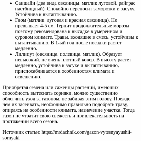
Саншайн (два вида овсяницы, мятлик луговой, райграс
пастбищный). Спокойно переносит заморозки и засуху.
Устойчива к вытаптыванию.
Гном (мятлик, луговая и красная овсяница). Не
превышает 4-5 см. Терпит продолжительные морозы,
поэтому рекомендована к высадке в умеренном и
суровом климате. Травы, входящие в смесь, устойчивы к
вытаптыванию. В 1-ый год после посадки растет
медленно.
Лилипут (овсяница, полевица, мятлик). Образует
невысокий, не очень плотный ковер. В высоту растет
медленно, устойчива к засухе и вытаптыванию,
приспосабливается к особенностям климата и
освещению.
Приобретая семена или саженцы растений, имеющих
способность вытеснять сорняки, можно существенно
облегчить уход за газоном, не забивая этим голову. Прежде
чем их засеивать, необходимо правильно подобрать траву,
опираясь на особенности климата, назначение участка. Тогда
газон не утратит свою свежесть и привлекательность на
протяжении всего сезона.
Источник статьи: https://mrdachnik.com/gazon-vytesnyayushii-
sornyaki