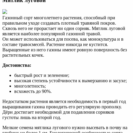
Мятлик луговой
Газонный сорт многолетнего растения, способный при
правильном уходе создавать плотный травяной покров.
Сквозь него не прорастает ни один сорняк. Мятлик луговой
является наиболее популярной газонной травой.
Он может использоваться для посева, как монокультура и в
составе травосмесей. Растение никогда не кустится.
Выращенные из него газоны имеют ровную поверхность без
растительных кочек.
Достоинства:
быстрый рост и зеленение;
высокая степень устойчивости к вымерзанию и засухе;
многолетность;
всхожесть до 90%.
Недостатком растения является необходимость в первый год
выращивания газона проводить его регулярную прополку.
Дёрн достигает необходимой для подавления сорняков
густоты лишь на второй год.
Мелкие семена мятлика лугового нужно высевать в почву на
глубину не более 1 см. Биологической особенностью сорта