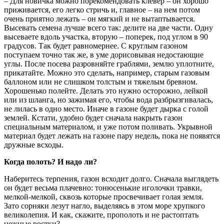
– Для новичка можно порекомендовать клевер – он хорошо
приживается, его легко стричь и, главное – на нем потом
очень приятно лежать – он мягкий и не вытаптывается.
Высевать семена лучше всего так: делите на две части. Одну
высеваете вдоль участка, вторую – поперек, под углом в 90
градусов. Так будет равномернее. С круглым газоном
поступаем точно так же, в уме дорисовывая недостающие
углы. После посева разровняйте граблями, землю уплотните,
прикатайте. Можно это сделать, например, старым газовым
баллоном или не слишком толстым и тяжелым бревном.
Хорошенько полейте. Делать это нужно осторожно, лейкой
или из шланга, но зажимая его, чтобы вода разбрызгивалась,
не лилась в одно место. Иначе в газоне будет дырка с голой
землей. Кстати, удобно будет сначала накрыть газон
специальным материалом, и уже потом поливать. Укрывной
материал будет лежать на газоне пару недель, пока не появятся
дружные всходы.
Когда полоть? И надо ли?
Наберитесь терпения, газон всходит долго. Сначала выглядеть
он будет весьма плачевно: тонюсенькие иголочки травки,
мелкой-мелкой, сквозь которые просвечивает голая земля.
Зато сорняки лезут нагло, выделяясь в этом море хрупкого
великолепия. И как, скажите, прополоть и не растоптать
нежные ростки?