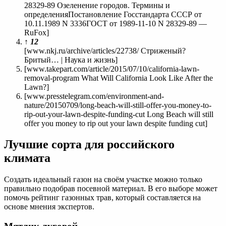
28329-89 Озеленение городов. Термины и
определенияПостановление Госстандарта СССР от
10.11.1989 N 3336ГОСТ от 1989-11-10 N 28329-89 —
RuFox]
↑
1
2
[www.nkj.ru/archive/articles/22738/ Стриженый?
Бритый… | Наука и жизнь]
[www.takepart.com/article/2015/07/10/california-lawn-
removal-program What Will California Look Like After the
Lawn?]
[www.presstelegram.com/environment-and-
nature/20150709/long-beach-will-still-offer-you-money-to-
rip-out-your-lawn-despite-funding-cut Long Beach will still
offer you money to rip out your lawn despite funding cut]
Лучшие сорта для российского
климата
Создать идеальный газон на своём участке можно только
правильно подобрав посевной материал. В его выборе может
помочь рейтинг газонных трав, который составляется на
основе мнения экспертов.