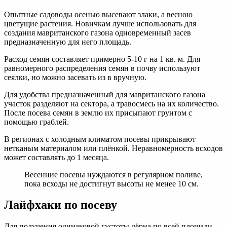
Опытные садоводы осенью высевают злаки, а весною
цветущие растения. Новичкам лучше использовать для
создания мавританского газона одновременный засев
предназначенную для него площадь.
Расход семян составляет примерно 5-10 г на 1 кв. м. Для
равномерного распределения семян в почву используют
сеялки, но можно засевать из в вручную.
Для удобства предназначенный для мавританского газона
участок разделяют на сектора, а травосмесь на их количество.
После посева семян в землю их присыпают грунтом с
помощью граблей.
В регионах с холодным климатом посевы прикрывают
нетканым материалом или плёнкой. Неравномерность всходов
может составлять до 1 месяца.
Весенние посевы нуждаются в регулярном поливе,
пока всходы не достигнут высоты не менее 10 см.
Лайфхаки по посеву
Для получения одинаковой густоты дёрна по всей площади,