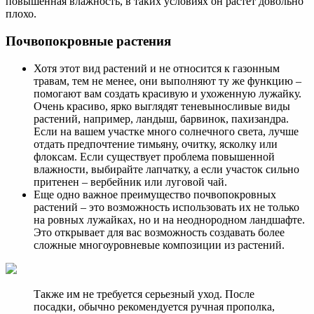
повышенная влажность, в таких условиях он растет довольно
плохо.
Почвопокровные растения
Хотя этот вид растений и не относится к газонным
травам, тем не менее, они выполняют ту же функцию –
помогают вам создать красивую и ухоженную лужайку.
Очень красиво, ярко выглядят теневыносливые виды
растений, например, ландыш, барвинок, пахизандра.
Если на вашем участке много солнечного света, лучше
отдать предпочтение тимьяну, очитку, ясколку или
флоксам. Если существует проблема повышенной
влажности, выбирайте лапчатку, а если участок сильно
притенен – вербейник или луговой чай.
Еще одно важное преимущество почвопокровных
растений – это возможность использовать их не только
на ровных лужайках, но и на неоднородном ландшафте.
Это открывает для вас возможность создавать более
сложные многоуровневые композиции из растений.
Также им не требуется серьезный уход. После
посадки, обычно рекомендуется ручная прополка,