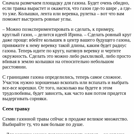
Сначала размечаем площадку для газона. Будет очень обидно,
если травка вырастет и окажется, что газон где-то шире , а где-
то уже. Колышки, лента или веревка, рулетка – вот что вам
поможет выстроить ровные углы.
– Можно поэкспериментировать и сделать, к примеру,
круглый газон, – делится идеей Ирина. – Сделать ровный круг
даже проще: вбейте колышек в центр вашего будущего газона,
привяжите к нему веревку такой длины, каким будет радиус
газона. Теперь идите по кругу, натянув веревку и чертите
окружность. Сделать это можно либо рыхлилкой, либо просто
вбивая в землю колышки на относительно небольшом
расстоянии.
С границами газона определились, теперь самое сложное.
Участок нужно хорошенько вскопать или вспахать и выбрать
все-все корешки. От того, насколько вы будете в этом
трудолюбивы, будет зависеть, как часто вам потом придется
выдергивать сорняки.
Сеем травку
Семян газонной травы сейчас в продаже великое множество.
Выбирайте ту, что вам больше по душе.