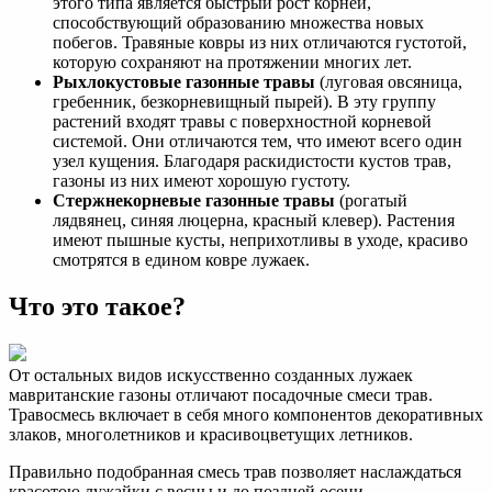
этого типа является быстрый рост корней,
способствующий образованию множества новых
побегов. Травяные ковры из них отличаются густотой,
которую сохраняют на протяжении многих лет.
Рыхлокустовые газонные травы
(луговая овсяница,
гребенник, безкорневищный пырей). В эту группу
растений входят травы с поверхностной корневой
системой. Они отличаются тем, что имеют всего один
узел кущения. Благодаря раскидистости кустов трав,
газоны из них имеют хорошую густоту.
Стержнекорневые газонные травы
(рогатый
лядвянец, синяя люцерна, красный клевер). Растения
имеют пышные кусты, неприхотливы в уходе, красиво
смотрятся в едином ковре лужаек.
Что это такое?
От остальных видов искусственно созданных лужаек
мавританские газоны отличают посадочные смеси трав.
Травосмесь включает в себя много компонентов декоративных
злаков, многолетников и красивоцветущих летников.
Правильно подобранная смесь трав позволяет наслаждаться
красотою лужайки с весны и до поздней осени.