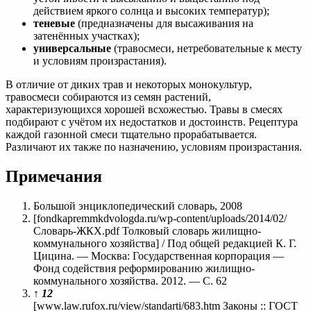
действием яркого солнца и высоких температур);
теневые
(предназначены для высаживания на
затенённых участках);
универсальные
(травосмеси, нетребовательные к месту
и условиям произрастания).
В отличие от диких трав и некоторых монокультур,
травосмеси собираются из семян растений,
характеризующихся хорошей всхожестью. Травы в смесях
подбирают с учётом их недостатков и достоинств. Рецептура
каждой газонной смеси тщательно прорабатывается.
Различают их также по назначению, условиям произрастания.
Примечания
Большой энциклопедический словарь, 2008
[fondkapremmkdvologda.ru/wp-content/uploads/2014/02/
Словарь-ЖКХ.pdf Толковый словарь жилищно-
коммунального хозяйства] / Под общей редакцией К. Г.
Цицина. — Москва: Государственная корпорация —
Фонд содействия реформированию жилищно-
коммунального хозяйства. 2012. — С. 62
↑
1
2
[www.law.rufox.ru/view/standarti/683.htm Законы :: ГОСТ