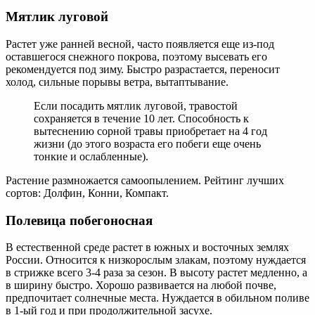
Мятлик луговой
Растет уже ранней весной, часто появляется еще из-под
оставшегося снежного покрова, поэтому высевать его
рекомендуется под зиму. Быстро разрастается, переносит
холод, сильные порывы ветра, вытаптывание.
Если посадить мятлик луговой, травостой
сохраняется в течение 10 лет. Способность к
вытеснению сорной травы приобретает на 4 год
жизни (до этого возраста его побеги еще очень
тонкие и ослабленные).
Растение размножается самоопылением. Рейтинг лучших
сортов: Долфин, Конни, Компакт.
Полевица побегоносная
В естественной среде растет в южных и восточных землях
России. Относится к низкорослым злакам, поэтому нуждается
в стрижке всего 3-4 раза за сезон. В высоту растет медленно, а
в ширину быстро. Хорошо развивается на любой почве,
предпочитает солнечные места. Нуждается в обильном поливе
в 1-ый год и при продолжительной засухе.