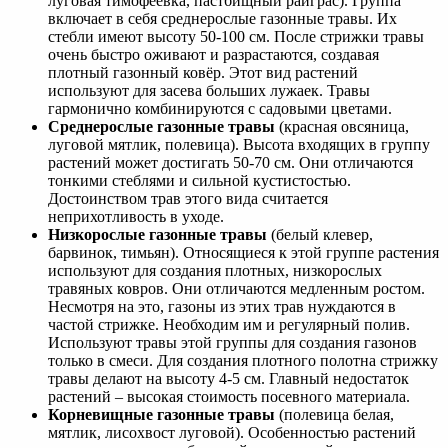
луговая тимофеевка, пастбищный райграс). Группа
включает в себя среднерослые газонные травы. Их
стебли имеют высоту 50-100 см. После стрижки травы
очень быстро оживают и разрастаются, создавая
плотный газонный ковёр. Этот вид растений
используют для засева больших лужаек. Травы
гармонично комбинируются с садовыми цветами.
Среднерослые газонные травы
(красная овсяница,
луговой мятлик, полевица). Высота входящих в группу
растений может достигать 50-70 см. Они отличаются
тонкими стеблями и сильной кустистостью.
Достоинством трав этого вида считается
неприхотливость в уходе.
Низкорослые газонные травы
(белый клевер,
барвинок, тимьян). Относящиеся к этой группе растения
используют для создания плотных, низкорослых
травяных ковров. Они отличаются медленным ростом.
Несмотря на это, газоны из этих трав нуждаются в
частой стрижке. Необходим им и регулярный полив.
Используют травы этой группы для создания газонов
только в смеси. Для создания плотного полотна стрижку
травы делают на высоту 4-5 см. Главный недостаток
растений – высокая стоимость посевного материала.
Корневищные газонные травы
(полевица белая,
мятлик, лисохвост луговой). Особенностью растений