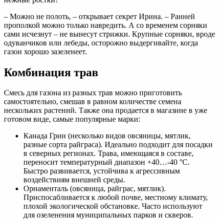
– Можно не полоть, – открывает секрет Ирина. – Ранней
прополкой можно только навредить. А со временем сорняки
сами исчезнут – не вынесут стрижки. Крупные сорняки, вроде
одуванчиков или лебеды, осторожно выдергивайте, когда
газон хорошо зазеленеет.
Комбинация трав
Смесь для газона из разных трав можно приготовить
самостоятельно, смешав в равном количестве семена
нескольких растений. Также она продается в магазине в уже
готовом виде, самые популярные марки:
Канада Грин (несколько видов овсяницы, мятлик,
разные сорта райграса). Идеально подходит для посадки
в северных регионах. Трава, имеющаяся в составе,
переносит температурный диапазон +40…-40 °C.
Быстро развивается, устойчива к агрессивным
воздействиям внешней среды.
Орнаменталь (овсяница, райграс, мятлик).
Приспосабливается к любой почве, местному климату,
плохой экологической обстановке. Часто используют
для озеленения муниципальных парков и скверов.