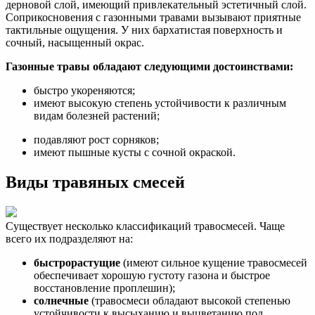
дерновой слой, имеющий привлекательный эстетичный слой.
Соприкосновения с газонными травами вызывают приятные
тактильные ощущения. У них бархатистая поверхность и
сочный, насыщенный окрас.
Газонные травы обладают следующими достоинствами:
быстро укореняются;
имеют высокую степень устойчивости к различным
видам болезней растений;
подавляют рост сорняков;
имеют пышные кусты с сочной окраской.
Виды травяных смесей
Существует несколько классификаций травосмесей. Чаще
всего их подразделяют на:
быстрорастущие
(имеют сильное кущение травосмесей
обеспечивает хорошую густоту газона и быстрое
восстановление проплешин);
солнечные
(травосмеси обладают высокой степенью
устойчивости к высыханию и выцветанию под