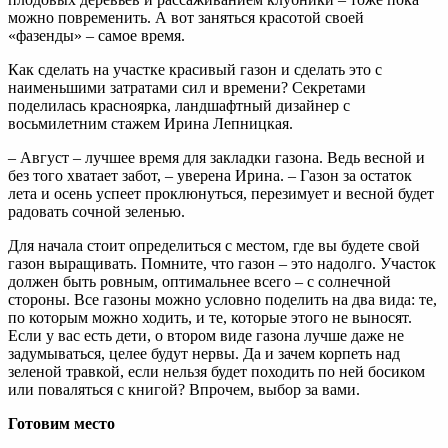
можно повременить. А вот заняться красотой своей
«фазенды» – самое время.
Как сделать на участке красивый газон и сделать это с
наименьшими затратами сил и времени? Секретами
поделилась красноярка, ландшафтный дизайнер с
восьмилетним стажем Ирина Лепницкая.
– Август – лучшее время для закладки газона. Ведь весной и
без того хватает забот, – уверена Ирина. – Газон за остаток
лета и осень успеет проклюнуться, перезимует и весной будет
радовать сочной зеленью.
Для начала стоит определиться с местом, где вы будете свой
газон выращивать. Помните, что газон – это надолго. Участок
должен быть ровным, оптимальнее всего – с солнечной
стороны. Все газоны можно условно поделить на два вида: те,
по которым можно ходить, и те, которые этого не выносят.
Если у вас есть дети, о втором виде газона лучше даже не
задумываться, целее будут нервы. Да и зачем корпеть над
зеленой травкой, если нельзя будет походить по ней босиком
или поваляться с книгой? Впрочем, выбор за вами.
Готовим место