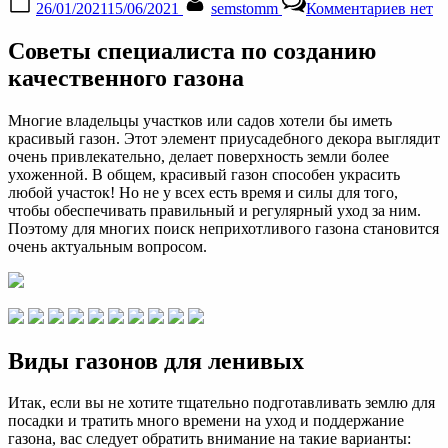
26/01/2021
15/06/2021
semstomm
Комментариев
нет
on
запис
Как
Советы специалиста по созданию
выбра
газон
качественного газона
траву
для
Многие владельцы участков или садов хотели бы иметь
дачи
красивый газон. Этот элемент приусадебного декора выглядит
—
очень привлекательно, делает поверхность земли более
обзор
ухоженной. В общем, красивый газон способен украсить
реком
любой участок! Но не у всех есть время и силы для того,
рейти
чтобы обеспечивать правильный и регулярный уход за ним.
Поэтому для многих поиск неприхотливого газона становится
очень актуальным вопросом.
Виды газонов для ленивых
Итак, если вы не хотите тщательно подготавливать землю для
посадки и тратить много времени на уход и поддержание
газона, вас следует обратить внимание на такие варианты: