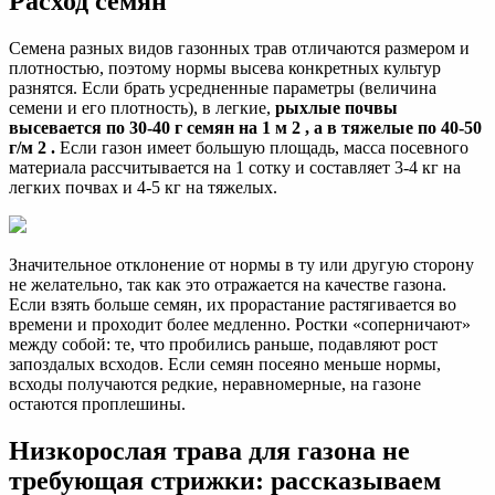
Расход семян
Семена разных видов газонных трав отличаются размером и
плотностью, поэтому нормы высева конкретных культур
разнятся. Если брать усредненные параметры (величина
семени и его плотность), в легкие,
рыхлые почвы
высевается по 30-40 г семян на 1 м 2 , а в тяжелые по 40-50
г/м 2 .
Если газон имеет большую площадь, масса посевного
материала рассчитывается на 1 сотку и составляет 3-4 кг на
легких почвах и 4-5 кг на тяжелых.
Значительное отклонение от нормы в ту или другую сторону
не желательно, так как это отражается на качестве газона.
Если взять больше семян, их прорастание растягивается во
времени и проходит более медленно. Ростки «соперничают»
между собой: те, что пробились раньше, подавляют рост
запоздалых всходов. Если семян посеяно меньше нормы,
всходы получаются редкие, неравномерные, на газоне
остаются проплешины.
Низкорослая трава для газона не
требующая стрижки: рассказываем