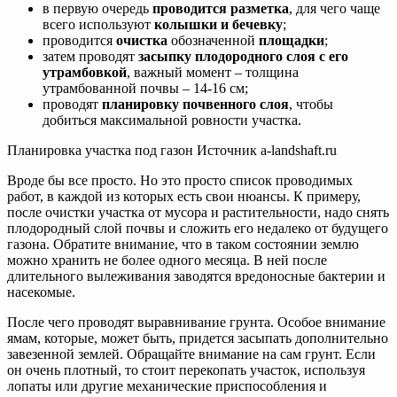
в первую очередь
проводится разметка
, для чего чаще
всего используют
колышки и бечевку
;
проводится
очистка
обозначенной
площадки
;
затем проводят
засыпку плодородного слоя с его
утрамбовкой
, важный момент – толщина
утрамбованной почвы – 14-16 см;
проводят
планировку почвенного слоя
, чтобы
добиться максимальной ровности участка.
Планировка участка под газон Источник a-landshaft.ru
Вроде бы все просто. Но это просто список проводимых
работ, в каждой из которых есть свои нюансы. К примеру,
после очистки участка от мусора и растительности, надо снять
плодородный слой почвы и сложить его недалеко от будущего
газона. Обратите внимание, что в таком состоянии землю
можно хранить не более одного месяца. В ней после
длительного вылеживания заводятся вредоносные бактерии и
насекомые.
После чего проводят выравнивание грунта. Особое внимание
ямам, которые, может быть, придется засыпать дополнительно
завезенной землей. Обращайте внимание на сам грунт. Если
он очень плотный, то стоит перекопать участок, используя
лопаты или другие механические приспособления и