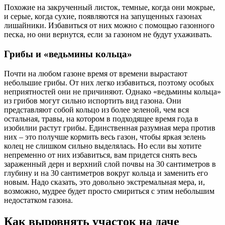
Похожие на закрученный листок, темные, когда они мокрые,
и серые, когда сухие, появляются на запущенных газонах
лишайники. Избавиться от них можно с помощью газонного
песка, но они вернутся, если за газоном не будут ухаживать.
Грибы и «ведьмины кольца»
Почти на любом газоне время от времени вырастают
небольшие грибы. От них легко избавиться, поэтому особых
неприятностей они не причиняют. Однако «ведьмины кольца»
из грибов могут сильно испортить вид газона. Они
представляют собой кольцо из более зеленой, чем вся
остальная, травы, на котором в подходящее время года в
изобилии растут грибы. Единственная разумная мера против
них – это получше кормить весь газон, чтобы яркая зелень
колец не слишком сильно выделялась. Но если вы хотите
непременно от них избавиться, вам придется снять весь
зараженный дерн и верхний слой почвы на 30 сантиметров в
глубину и на 30 сантиметров вокруг кольца и заменить его
новым. Надо сказать, это довольно экстремальная мера, и,
возможно, мудрее будет просто смириться с этим небольшим
недостатком газона.
Как выровнять участок на даче