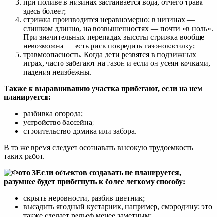
при поливе в низинах застаивается вода, отчего трава
здесь болеет;
стрижка производится неравномерно: в низинах —
слишком длинно, на возвышенностях — почти «в ноль».
При значительных перепадах высоты стрижка вообще
невозможна — есть риск повредить газонокосилку;
травмоопасность. Когда дети резвятся в подвижных
играх, часто забегают на газон и если он усеян кочками,
падения неизбежны.
Также к выравниванию участка прибегают, если на нем
планируется:
разбивка огорода;
устройство бассейна;
строительство домика или забора.
В то же время следует осознавать высокую трудоемкость
таких работ.
Если объектов создавать не планируется,
разумнее будет прибегнуть к более легкому способу:
скрыть неровности, разбив цветник;
высадить ягодный кустарник, например, смородину: это
также сделает рельеф менее заметным;