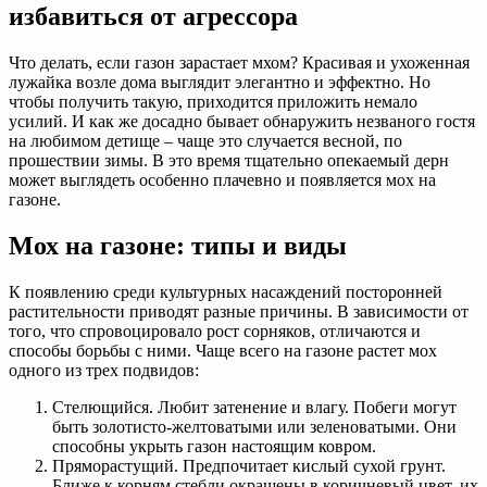
избавиться от агрессора
Что делать, если газон зарастает мхом? Красивая и ухоженная
лужайка возле дома выглядит элегантно и эффектно. Но
чтобы получить такую, приходится приложить немало
усилий. И как же досадно бывает обнаружить незваного гостя
на любимом детище – чаще это случается весной, по
прошествии зимы. В это время тщательно опекаемый дерн
может выглядеть особенно плачевно и появляется мох на
газоне.
Мох на газоне: типы и виды
К появлению среди культурных насаждений посторонней
растительности приводят разные причины. В зависимости от
того, что спровоцировало рост сорняков, отличаются и
способы борьбы с ними. Чаще всего на газоне растет мох
одного из трех подвидов:
Стелющийся. Любит затенение и влагу. Побеги могут
быть золотисто-желтоватыми или зеленоватыми. Они
способны укрыть газон настоящим ковром.
Пряморастущий. Предпочитает кислый сухой грунт.
Ближе к корням стебли окрашены в коричневый цвет, их