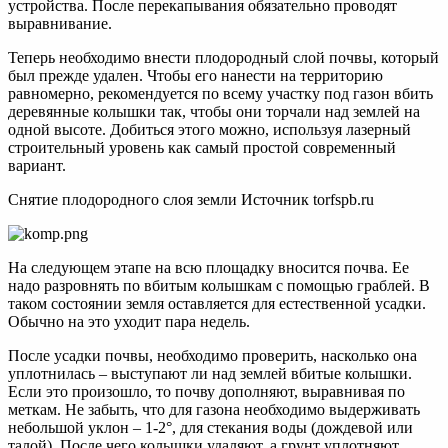
устройства. После перекапывания обязательно проводят
выравнивание.
Теперь необходимо внести плодородный слой почвы, который
был прежде удален. Чтобы его нанести на территорию
равномерно, рекомендуется по всему участку под газон вбить
деревянные колышки так, чтобы они торчали над землей на
одной высоте. Добиться этого можно, используя лазерный
строительный уровень как самый простой современный
вариант.
Снятие плодородного слоя земли Источник torfspb.ru
На следующем этапе на всю площадку вносится почва. Ее
надо разровнять по вбитым колышкам с помощью граблей. В
таком состоянии земля оставляется для естественной усадки.
Обычно на это уходит пара недель.
После усадки почвы, необходимо проверить, насколько она
уплотнилась – выступают ли над землей вбитые колышки.
Если это произошло, то почву дополняют, выравнивая по
меткам. Не забыть, что для газона необходимо выдерживать
небольшой уклон – 1-2°, для стекания воды (дождевой или
талой). После чего колышки удаляют, а грунт уплотняют