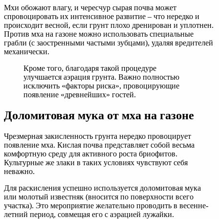
Мхи обожают влагу, и чересчур сырая почва может
спровоцировать их интенсивное развитие – что нередко и
происходит весной, если грунт плохо дренирован и уплотнен.
Против мха на газоне можно использовать специальные
грабли (с заостренными частыми зубцами), удаляя вредителей
механически.
Кроме того, благодаря такой процедуре
улучшается аэрация грунта. Важно полностью
исключить «факторы риска», провоцирующие
появление «древнейших» гостей.
Доломитовая мука от мха на газоне
Чрезмерная закисленность грунта нередко провоцирует
появление мха. Кислая почва представляет собой весьма
комфортную среду для активного роста бриофитов.
Культурные же злаки в таких условиях чувствуют себя
неважно.
Для раскисления успешно используется доломитовая мука
или молотый известняк (вносится по поверхности всего
участка). Это мероприятие желательно проводить в весенне-
летний период, совмещая его с аэрацией лужайки.