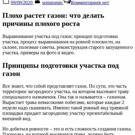
09/09/2020
semstomm
Комментариев
нет
on
записи
Как
Плохо растет газон: что делать
выровнять
участок
причины плохого роста
на
даче
Выравнивание участка под газон: принцип подготовки
своими
участка, процесс выравнивания на ровной плоскости, на
руками
склоне, полезные советы, реконструкция старого запущенного
под
участка, примеры на фото и видео.
газон
Принципы подготовки участка под
газон
Все знают, что собой представляет газон. По сути, это часть
территории загородного участка, на котором высевают траву
специального назначения. Она так и называется – газонная.
Вырастает трава невысокими побегами, которые каждые 2
недели надо скашивать. Именно такой ровный вид травяной
площадки придает загородному участку презентабельный
внешний вид.
Но добиться ровности – это и есть сложность создания газона.
Площадка, на которой высевается трава, должна быть