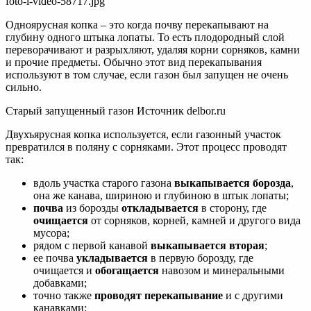
Одноярусная копка – это когда почву перекапывают на
глубину одного штыка лопаты. То есть плодородный слой
переворачивают и разрыхляют, удаляя корни сорняков, камни
и прочие предметы. Обычно этот вид перекапывания
используют в том случае, если газон был запущен не очень
сильно.
Старый запущенный газон Источник delbor.ru
Двухъярусная копка используется, если газонный участок
превратился в поляну с сорняками. Этот процесс проводят
так:
вдоль участка старого газона
выкапывается борозда
,
она же канава, шириною и глубиною в штык лопаты;
почва
из борозды
откладывается
в сторону, где
очищается
от сорняков, корней, камней и другого вида
мусора;
рядом с первой канавой
выкапывается вторая
;
ее почва
укладывается
в первую борозду, где
очищается и
обогащается
навозом и минеральными
добавками;
точно также
проводят перекапывание
и с другими
канавками;