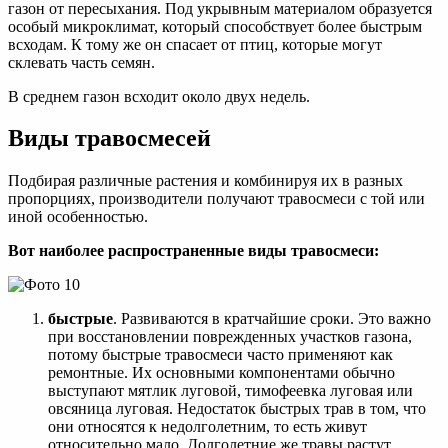
газон от пересыхания. Под укрывным материалом образуется
особый микроклимат, который способствует более быстрым
всходам. К тому же он спасает от птиц, которые могут
склевать часть семян.
В среднем газон всходит около двух недель.
Виды травосмесей
Подбирая различные растения и комбинируя их в разных
пропорциях, производители получают травосмеси с той или
иной особенностью.
Вот наиболее распространенные виды травосмеси:
быстрые
. Развиваются в кратчайшие сроки. Это важно
при восстановлении поврежденных участков газона,
потому быстрые травосмеси часто применяют как
ремонтные. Их основными компонентами обычно
выступают мятлик луговой, тимофеевка луговая или
овсяница луговая. Недостаток быстрых трав в том, что
они относятся к недолголетним, то есть живут
относительно мало. Долголетние же травы растут