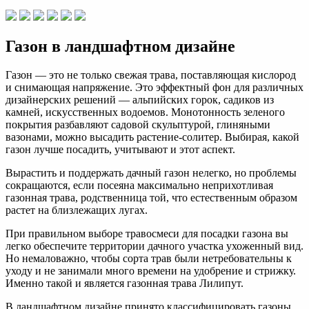
Газон в ландшафтном дизайне
Газон — это не только свежая трава, поставляющая кислород
и снимающая напряжение. Это эффектный фон для различных
дизайнерских решений — альпийских горок, садиков из
камней, искусственных водоемов. Монотонность зеленого
покрытия разбавляют садовой скульптурой, глиняными
вазонами, можно высадить растение-солитер. Выбирая, какой
газон лучше посадить, учитывают и этот аспект.
Вырастить и поддержать дачный газон нелегко, но проблемы
сокращаются, если посеяна максимально неприхотливая
газонная трава, родственница той, что естественным образом
растет на близлежащих лугах.
При правильном выборе травосмеси для посадки газона вы
легко обеспечите территории дачного участка ухоженный вид.
Но немаловажно, чтобы сорта трав были нетребовательны к
уходу и не занимали много времени на удобрение и стрижку.
Именно такой и является газонная трава Лилипут.
В ландшафтном дизайне принято классифицировать газоны