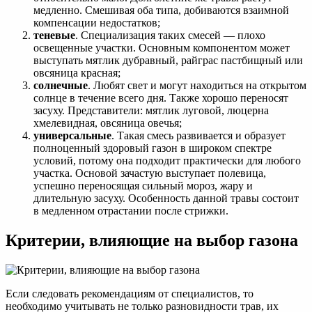
медленно. Смешивая оба типа, добиваются взаимной
компенсации недостатков;
теневые
. Специализация таких смесей — плохо
освещенные участки. Основным компонентом может
выступать мятлик дубравный, райграс пастбищный или
овсяница красная;
солнечные
. Любят свет и могут находиться на открытом
солнце в течение всего дня. Также хорошо переносят
засуху. Представители: мятлик луговой, люцерна
хмелевидная, овсяница овечья;
универсальные
. Такая смесь развивается и образует
полноценный здоровый газон в широком спектре
условий, потому она подходит практически для любого
участка. Основой зачастую выступает полевица,
успешно переносящая сильный мороз, жару и
длительную засуху. Особенность данной травы состоит
в медленном отрастании после стрижки.
Критерии, влияющие на выбор газона
Если следовать рекомендациям от специалистов, то
необходимо учитывать не только разновидности трав, их