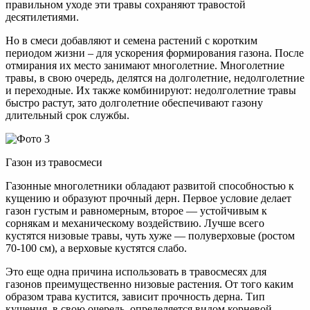
правильном уходе эти травы сохраняют травостой
десятилетиями.
Но в смеси добавляют и семена растений с коротким
периодом жизни – для ускорения формирования газона. После
отмирания их место занимают многолетние. Многолетние
травы, в свою очередь, делятся на долголетние, недолголетние
и переходные. Их также комбинируют: недолголетние травы
быстро растут, зато долголетние обеспечивают газону
длительный срок службы.
Газон из травосмеси
Газонные многолетники обладают развитой способностью к
кущению и образуют прочный дерн. Первое условие делает
газон густым и равномерным, второе — устойчивым к
сорнякам и механическому воздействию. Лучше всего
кустятся низовые травы, чуть хуже — полуверховые (ростом
70-100 см), а верховые кустятся слабо.
Это еще одна причина использовать в травосмесях для
газонов преимущественно низовые растения. От того каким
образом трава кустится, зависит прочность дерна. Тип
кущения, в свою очередь, определяется видом корневой