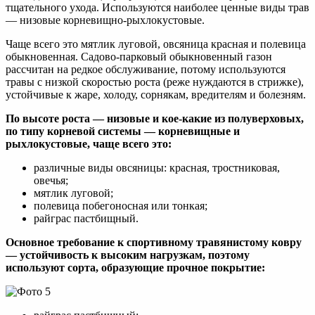
тщательного ухода. Используются наиболее ценные виды трав
— низовые корневищно-рыхлокустовые.
Чаще всего это мятлик луговой, овсяница красная и полевица
обыкновенная. Садово-парковый обыкновенный газон
рассчитан на редкое обслуживание, потому используются
травы с низкой скоростью роста (реже нуждаются в стрижке),
устойчивые к жаре, холоду, сорнякам, вредителям и болезням.
По высоте роста — низовые и кое-какие из полуверховых,
по типу корневой системы — корневищные и
рыхлокустовые, чаще всего это:
различные виды овсяницы: красная, тростниковая,
овечья;
мятлик луговой;
полевица побегоносная или тонкая;
райграс пастбищный.
Основное требование к спортивному травянистому ковру
— устойчивость к высоким нагрузкам, поэтому
используют сорта, образующие прочное покрытие: