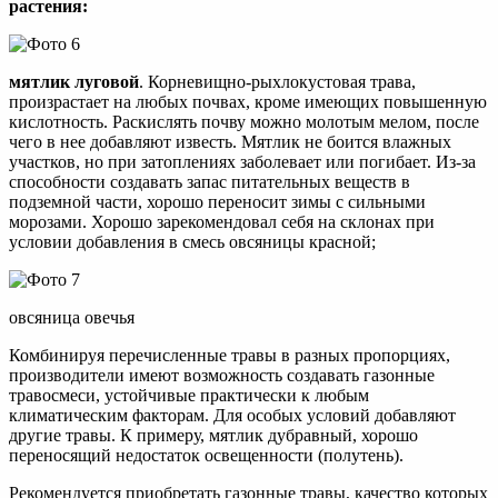
растения:
мятлик луговой
. Корневищно-рыхлокустовая трава,
произрастает на любых почвах, кроме имеющих повышенную
кислотность. Раскислять почву можно молотым мелом, после
чего в нее добавляют известь. Мятлик не боится влажных
участков, но при затоплениях заболевает или погибает. Из-за
способности создавать запас питательных веществ в
подземной части, хорошо переносит зимы с сильными
морозами. Хорошо зарекомендовал себя на склонах при
условии добавления в смесь овсяницы красной;
овсяница овечья
Комбинируя перечисленные травы в разных пропорциях,
производители имеют возможность создавать газонные
травосмеси, устойчивые практически к любым
климатическим факторам. Для особых условий добавляют
другие травы. К примеру, мятлик дубравный, хорошо
переносящий недостаток освещенности (полутень).
Рекомендуется приобретать газонные травы, качество которых