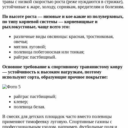
травы с низкой скоростью роста (реже нуждаются в стрижке),
устойчивые к жаре, холоду, сорнякам, вредителям и болезням.
По высоте роста — низовые и кое-какие из полуверховых,
по типу корневой системы — корневищные и
рыхлокустовые, чаще всего это:
различные виды овсяницы: красная, тростниковая,
овечья;
мятлик луговой;
полевица побегоносная или тонкая;
райграс пастбищный.
Основное требование к спортивному травянистому ковру
— устойчивость к высоким нагрузкам, поэтому
используют сорта, образующие прочное покрытие:
райграс пастбищный;
клевер;
полевица белая.
В смесях для детских площадок часто вместо полевицы
применяют тимофеевку луговую. Спортивные газоны с
профессиональным уходом, например, футбольные поля и