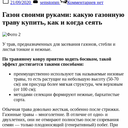
21/09/2020
semstomm
Комментариев
нет
on
записи
Какой
Газон своими руками: какую газонную
газон
лучше
траву купить, как и когда сеять
посадить
на
даче,
особенности
У трав, предназначенных для засевания газонов, стебли и
каждого
листья тонкие и нежные.
вида
газонов
По травяному ковру приятно ходить босиком, такой
эффект достигается такими способами:
преимущественно используют так называемые низовые
травы, то есть растущие на небольшую высоту (50-70
см): им присуща более мягкая структура, чем верховым
(от 100 см);
методами селекции формируют нежные, бархатистые
сорта.
Обычная трава довольно жесткая, особенно после стрижки.
Газонные травы – многолетние. В отличие от одно- и
двухлетних, они не отмирают полностью после созревания
семян — только плодоносящий (генеративный) побег. При