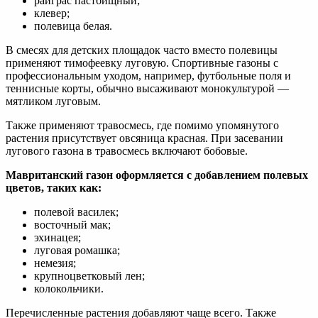
райграс пастбищный;
клевер;
полевица белая.
В смесях для детских площадок часто вместо полевицы
применяют тимофеевку луговую. Спортивные газоны с
профессиональным уходом, например, футбольные поля и
теннисные корты, обычно высаживают монокультурой —
мятликом луговым.
Также применяют травосмесь, где помимо упомянутого
растения присутствует овсяница красная. При засевании
лугового газона в травосмесь включают бобовые.
Мавританский газон оформляется с добавлением полевых
цветов, таких как:
полевой василек;
восточный мак;
эхинацея;
луговая ромашка;
немезия;
крупноцветковый лен;
колокольчики.
Перечисленные растения добавляют чаще всего. Также