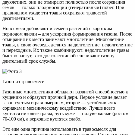
двухлетних, они не отмирают полностью после созревания
семян — только плодоносящий (генеративный) побег. При
правильном уходе эти травы сохраняют травостой
десятилетиями.
Но в смеси добавляют и семена растений с коротким
периодом жизни – для ускорения формирования газона. После
отмирания их место занимают многолетние. Многолетние
травы, в свою очередь, делятся на долголетние, недолголетние
и переходные. Их также комбинируют: недолголетние травы
быстро растут, зато долголетние обеспечивают газону
длительный срок службы.
Газон из травосмеси
Газонные многолетники обладают развитой способностью к
кущению и образуют прочный дерн. Первое условие делает
газон густым и равномерным, второе — устойчивым к
сорнякам и механическому воздействию. Лучше всего
кустятся низовые травы, чуть хуже — полуверховые (ростом
70-100 см), а верховые кустятся слабо.
Это еще одна причина использовать в травосмесях для
газонов преимущественно низовые растения. От того каким