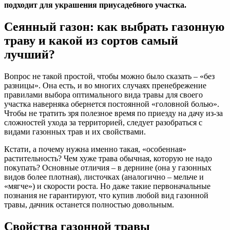
подходит для украшения приусадебного участка.
Сеянный газон: как выбрать газонную
траву и какой из сортов самый
лучший?
Вопрос не такой простой, чтобы можно было сказать – «без
разницы». Она есть, и во многих случаях пренебрежение
правилами выбора оптимального вида травы для своего
участка наверняка обернется постоянной «головной болью».
Чтобы не тратить зря полезное время по приезду на дачу из-за
сложностей ухода за территорией, следует разобраться с
видами газонных трав и их свойствами.
Кстати, а почему нужна именно такая, «особенная»
растительность? Чем хуже трава обычная, которую не надо
покупать? Основные отличия – в дернине (она у газонных
видов более плотная), листочках (аналогично – мельче и
«мягче») и скорости роста. Но даже такие первоначальные
познания не гарантируют, что купив любой вид газонной
травы, дачник останется полностью довольным.
Свойства газонной травы