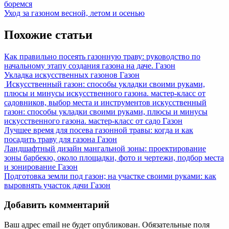
Post:
боремся
по
Next
Уход за газоном весной, летом и осенью
записям
Post:
Похожие статьи
Как правильно посеять газонную траву: руководство по
начальному этапу создания газона на даче.
Газон
Укладка искусственных газонов
Газон
Искусственный газон: способы укладки своими руками,
плюсы и минусы искусственного газона. мастер-класс от
садовников, выбор места и инструментов искусственный
газон: способы укладки своими руками, плюсы и минусы
искусственного газона. мастер-класс от садо
Газон
Лучшее время для посева газонной травы: когда и как
посадить траву для газона
Газон
Ландшафтный дизайн мангальной зоны: проектирование
зоны барбекю, около площадки, фото и чертежи, подбор места
и зонирование
Газон
Подготовка земли под газон; на участке своими руками: как
выровнять участок дачи
Газон
Добавить комментарий
Ваш адрес email не будет опубликован.
Обязательные поля