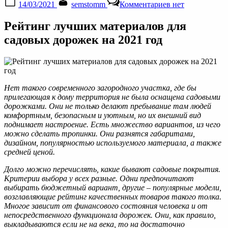
14/03/2021
semstomm
Комментариев
нет
on
записи
Лучшие
Рейтинг лучших материалов для
материалы
для
садовых дорожек на 2021 год
садовых
дорожек
в
2021
году
Нет такого современного загородного участка, где бы
прилегающая к дому территория не была оснащена садовыми
дорожками. Они не только делают пребывание там людей
комфортным, безопасным и уютным, но их внешний вид
поднимает настроение. Есть множество вариантов, из чего
можно сделать тропинки. Они разнятся габаритами,
дизайном, популярностью используемого материала, а также
средней ценой.
Долго можно перечислять, какие бывают садовые покрытия.
Критерии выбора у всех разные. Одни предпочитают
выбирать бюджетный вариант, другие – популярные модели,
возглавляющие рейтинг качественных товаров такого толка.
Многое зависит от финансового состояния человека и от
непосредственного функционала дорожек. Они, как правило,
выкладываются если не на века, то на достаточно