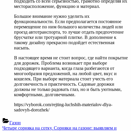
подходить со всей серьезностью, грамотно определяя их
месторасположение, функцию и материал.
Большое внимание нужно уделить их
функциональности. Если предполагается постоянное
перемещение по ним большого количества людей или
проезд автотранспорта, то лучше отдать предпочтение
брусчатке или тротуарной плитке. В дополнение к
такому дизайну прекрасно подойдет естественная
насыпь.
В настоящее время не стоит вопрос, где найти покрытие
для дорожек. Проблема возникает при выборе
подходящего варианта, когда глаза разбегаются от
многообразия предложений, на любой цвет, вкус и
кошелек. При выборе материала стоит учесть его
долговечность и практичность. Садовые дорожки
должны не только радовать глаз, но и быть уютными,
комфортными, долговечными.
https://vyborok.com/rejting-luchshih-materialov-dlya-
sadovyh-dorozhek/
Газон
Навигация
Previous
Четыре сорняка на сотку. Сорняки на газоне: выявляем и