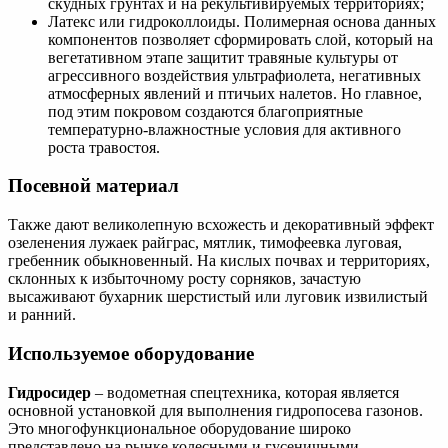
скудных грунтах и на рекультивируемых территориях;
Латекс или гидроколлоиды. Полимерная основа данных
компонентов позволяет сформировать слой, который на
вегетативном этапе защитит травяные культуры от
агрессивного воздействия ультрафиолета, негативных
атмосферных явлений и птичьих налетов. Но главное,
под этим покровом создаются благоприятные
температурно-влажностные условия для активного
роста травостоя.
Посевной материал
Также дают великолепную всхожесть и декоративный эффект
озеленения лужаек райграс, мятлик, тимофеевка луговая,
гребенник обыкновенный. На кислых почвах и территориях,
склонных к избыточному росту сорняков, зачастую
высаживают бухарник шерстистый или луговик извилистый
и ранний.
Используемое оборудование
Гидросидер
– водометная спецтехника, которая является
основной установкой для выполнения гидропосева газонов.
Это многофункциональное оборудование широко
представлено на рынке колесными и гусеничными