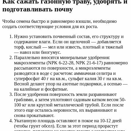
Как сажать газонную траву, удобрять и
подготавливать почву
Чтобы семена быстро и равномерно взошли, необходимо
создать соответствующие условия для их роста.
Нужно установить почвенный состав, его структуру и
содержание влаги. Если он щелочной — добавляется
торф, кислый — мел или известь, плотный и тяжелый
— навоз или биогумус.
Параллельно вносятся минеральные удобрения:
макроэлементы (NPK 6-22-28, NPK 21-6-17) равномерно
рассыпаются по поверхности, а микроэлементы
разводятся в воде с расчетом: аммиачная селитра и
суперфосфат 40 г на кв.м., сульфат калия 30 г на кв.м.
Весной делают упор на азотные подкормки, а осенью —
на калийные и фосфатные.
После удобрения поверхность земли разравнивают
граблями, а затем уплотняют садовым катком весом 50-
100 кг или круглой металлической трубой. Если после
этого еще остались неровности, их выравнивают и
снова прокатывают.
Укатанную площадь оставляют в покое на 10-12 дней
(чтобы грунт обсел). Если за этот период прорастут