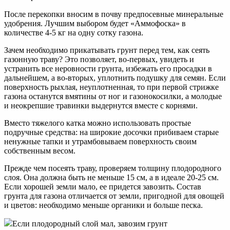
После перекопки вносим в почву предпосевные минеральные
удобрения. Лучшим выбором будет «Аммофоска» в
количестве 4-5 кг на одну сотку газона.
Зачем необходимо прикатывать грунт перед тем, как сеять
газонную траву? Это позволяет, во-первых, увидеть и
устранить все неровности грунта, избежать его просадки в
дальнейшем, а во-вторых, уплотнить подушку для семян. Если
поверхность рыхлая, неуплотненная, то при первой стрижке
газона останутся вмятины от ног и газонокосилки, а молодые
и неокрепшие травинки выдернутся вместе с корнями.
Вместо тяжелого катка можно использовать простые
подручные средства: на широкие досочки прибиваем старые
ненужные тапки и утрамбовываем поверхность своим
собственным весом.
Прежде чем посеять траву, проверяем толщину плодородного
слоя. Она должна быть не меньше 15 см, а в идеале 20-25 см.
Если хорошей земли мало, ее придется завозить. Состав
грунта для газона отличается от земли, пригодной для овощей
и цветов: необходимо меньше органики и больше песка.
Если плодородный слой мал, завозим грунт