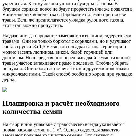
укрепиться. К тому же она упростит уход за газоном. В
будущем сорняки вовсе не будут прорастать или же появятся в
минимальных количествах. Парование полезно при посеве
травы. Если же предполагается укладка рулонного газона,
этот этап можно пропустить.
На даче иногда парование заменяют засеванием сидератными
травами. Они не только борются с сорняками, но и улучшают
состав грунта. За 1,5 месяца до посадки газона территорию
можно засеять люпином, викой, белой горчицей или
донником. Непосредственно перед высадкой семян газонной
травы участок запахивают прямо с зеленью. Стебли убирать
не нужно. Они обогатят почву азотом и другими полезными
микроэлементами. Такой способ особенно хорош при укладке
дерна.
Планировка и расчёт необходимого
количества семян
На фабричной упаковке с травосмесью всегда указывается
норма расхода семян на 1 м². Однако садоводы зачастую
высевают большее количество семени. Это связано с