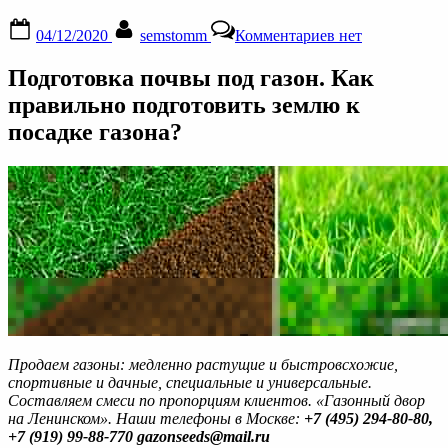
Posted
By
к
04/12/2020
semstomm
Комментариев
нет
on
записи
Подготовка
Подготовка почвы под газон. Как
почвы
под
правильно подготовить землю к
газон.
посадке газона?
Как
правильно
подготовить
землю
к
посадке
газона?
Продаем газоны: медленно растущие и быстровсхожие,
спортивные и дачные, специальные и универсальные.
Составляем смеси по пропорциям клиентов. «Газонный двор
на Ленинском».
Наши телефоны в Москве:
+7 (495) 294-80-80,
+7 (919) 99-88-770
gazonseeds@mail.ru