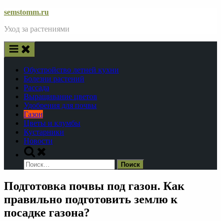
Skip
semstomm.ru
to
Уход за растениями
content
Обустройство летней кухни
Болезни растений
Рассада
Выращивание цветов
Удобрения для почвы
Газон
Цветы и клумбы
Кустарники
Новости
Toggle
search
Найти:
form
Подготовка почвы под газон. Как
правильно подготовить землю к
посадке газона?