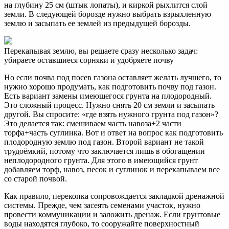
на глубину 25 см (штык лопаты), и киркой рыхлится слой
земли. В следующей борозде нужно выбрать взрыхленную
землю и засыпать ее землей из предыдущей борозды.
Перекапывая землю, вы решаете сразу несколько задач:
убираете оставшиеся сорняки и удобряете почву
Но если почва под посев газона оставляет желать лучшего, то
нужно хорошо продумать, как подготовить почву под газон.
Есть вариант замены имеющегося грунта на плодородный.
Это сложный процесс. Нужно снять 20 см земли и засыпать
другой. Вы спросите: «где взять нужного грунта под газон»?
Это делается так: смешиваем часть навоза+2 части
торфа+часть суглинка. Вот и ответ на вопрос как подготовить
плодородную землю под газон. Второй вариант не такой
трудоёмкий, потому что заключается лишь в обогащении
неплодородного грунта. Для этого в имеющийся грунт
добавляем торф, навоз, песок и суглинок и перекапываем все
со старой почвой.
Как правило, перекопка сопровождается закладкой дренажной
системы. Прежде, чем засеять семенами участок, нужно
провести коммуникации и заложить дренаж. Если грунтовые
воды находятся глубоко, то сооружайте поверхностный