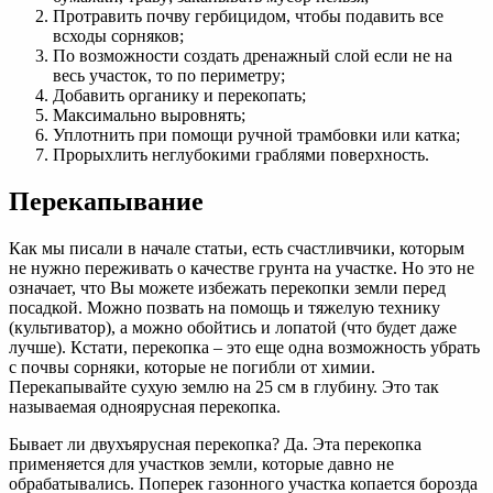
Протравить почву гербицидом, чтобы подавить все
всходы сорняков;
По возможности создать дренажный слой если не на
весь участок, то по периметру;
Добавить органику и перекопать;
Максимально выровнять;
Уплотнить при помощи ручной трамбовки или катка;
Прорыхлить неглубокими граблями поверхность.
Перекапывание
Как мы писали в начале статьи, есть счастливчики, которым
не нужно переживать о качестве грунта на участке. Но это не
означает, что Вы можете избежать перекопки земли перед
посадкой. Можно позвать на помощь и тяжелую технику
(культиватор), а можно обойтись и лопатой (что будет даже
лучше). Кстати, перекопка – это еще одна возможность убрать
с почвы сорняки, которые не погибли от химии.
Перекапывайте сухую землю на 25 см в глубину. Это так
называемая одноярусная перекопка.
Бывает ли двухъярусная перекопка? Да. Эта перекопка
применяется для участков земли, которые давно не
обрабатывались. Поперек газонного участка копается борозда