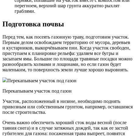
сорняки, попавшие на участок вместе с компостом или
перегноем, верхний шар грунта аккуратно рыхлят
граблями.
Подготовка почвы
Перед тем, как посеять газонную траву, подготовим участок.
Первым делом освобождаем территорию от мусора, деревьев
и кустарников, выкорчёвываем пни. Когда участок свободен,
приступаем к планировке рельефа: удаляем все бугры и
засыпаем ямы. Большие по площади травяные посадки можно
разнообразить холмами и лощинами, но если газон будет
маленьким, то поверхность земли лучше хорошо выровнять.
Перекапываем участок под газон
Перекапываем участок под газон
Участок, расположенный в низине, необходимо поднять
привозным или собственным грунтом, например, оставшимся
после строительства.
Очень важно обеспечить хороший сток воды весной (после
таяния снега) и в случае затяжных дождей, так как ее застой
губителен для газона: посаженная трава выпреет, появятся