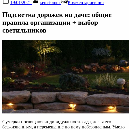
19/01/2021
semstomm
Комментариев
нет
on
записи
Подсветка
Подсветка дорожек на даче: общие
дорожек
на
правила организации + выбор
даче
светильников
—
правила
декора
и
выбор
светильников
Сумерки поглощают индивидуальность сада, делая его
безжизненным, а перемещение по нему небезопасным. Умело