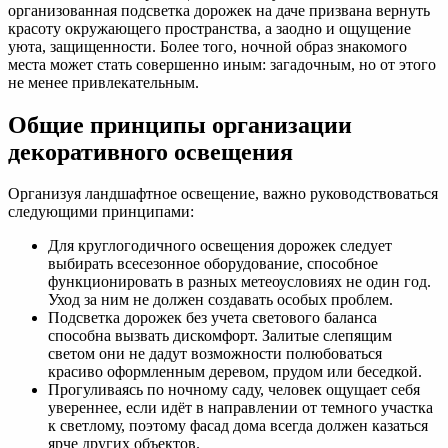
организованная подсветка дорожек на даче призвана вернуть
красоту окружающего пространства, а заодно и ощущение
уюта, защищенности. Более того, ночной образ знакомого
места может стать совершенно иным: загадочным, но от этого
не менее привлекательным.
Общие принципы организации
декоративного освещения
Организуя ландшафтное освещение, важно руководствоваться
следующими принципами:
Для круглогодичного освещения дорожек следует
выбирать всесезонное оборудование, способное
функционировать в разных метеоусловиях не один год.
Уход за ним не должен создавать особых проблем.
Подсветка дорожек без учета светового баланса
способна вызвать дискомфорт. Залитые слепящим
светом они не дадут возможности полюбоваться
красиво оформленным деревом, прудом или беседкой.
Прогуливаясь по ночному саду, человек ощущает себя
увереннее, если идёт в направлении от темного участка
к светлому, поэтому фасад дома всегда должен казаться
ярче других объектов.