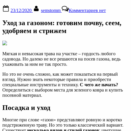
Posted
By
к
23/12/2020
semstomm
Комментариев
нет
on
записи
Правильный
Уход за газоном: готовим почву, сеем,
уход
за
удобряем и стрижем
газоном:
подготовка
почвы,
посадка
Мягкая и невысокая трава на участке – гордость любого
газонной
садовода. Но далеко не все решаются на посев газона, ведь
травы,
ухаживать за ним не так просто.
стрижка,
полив
Но это не очень сложно, как может показаться на первый
и
взгляд. Нужно знать некоторые правила и приобрести
другое
специальные инструменты и технику.
С чего же начать?
Определиться с выбором места для зеленого ковра и купить
посевной материал.
Посадка и уход
Многие при слове «газон» представляют ровную и коротко
подстриженную траву. Но это только классический вариант.
Существует
несколько видов и стилей газонов
: цветущие