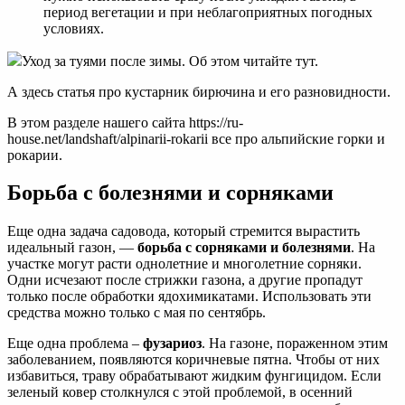
период вегетации и при неблагоприятных погодных
условиях.
Уход за туями после зимы. Об этом читайте тут.
А здесь статья про кустарник бирючина и его разновидности.
В этом разделе нашего сайта https://ru-
house.net/landshaft/alpinarii-rokarii все про альпийские горки и
рокарии.
Борьба с болезнями и сорняками
Еще одна задача садовода, который стремится вырастить
идеальный газон, —
борьба с сорняками и болезнями
. На
участке могут расти однолетние и многолетние сорняки.
Одни исчезают после стрижки газона, а другие пропадут
только после обработки ядохимикатами. Использовать эти
средства можно только с мая по сентябрь.
Еще одна проблема –
фузариоз
. На газоне, пораженном этим
заболеванием, появляются коричневые пятна. Чтобы от них
избавиться, траву обрабатывают жидким фунгицидом. Если
зеленый ковер столкнулся с этой проблемой, в осенний