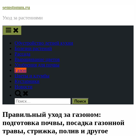
Skip
semstomm.ru
to
Уход за растениями
content
Обустройство летней кухни
Болезни растений
Рассада
Выращивание цветов
Удобрения для почвы
Газон
Цветы и клумбы
Кустарники
Новости
Toggle
search
Найти:
form
Правильный уход за газоном:
подготовка почвы, посадка газонной
травы, стрижка, полив и другое