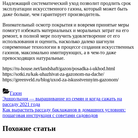
Надлежащий систематический уход позволит продлить срок
эксплуатации искусственного газона, который может быть
даже больше, чем гарантирует производитель.
Внимательный осмотр покрытия и вовремя принятые меры
помогут избежать материальных и моральных затрат на его
ремонт, в полной мере получить удовлетворение от его
использования и оценить, насколько далеко шагнули
современные технологии в процессе создания искусственных
газонов, максимально имитирующих, а в чем-то даже
превосходящих натуральные.
https://ru-house.net/landshaft/gazon/posadka-i-ukhod.html
https://sotki.ru/kak-uhazhivat-za-gazonom-na-dache/
https://greenveld.ru/blog/uxod-za-iskusstvennyim-gazonom/
Газон
Навигация
Previous
Эшшольция — выращивание из семян и когда сажать на
Post:
рассаду 2021 года
по
Next
Как вырастить рассаду баклажанов в домашних условиях:
записям
Post:
пошаговая инструкция с советами садоводов
Похожие статьи