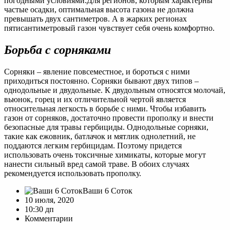
погодными условиями.Для регионов, которым характерны
частые осадки, оптимальная высота газона не должна
превышать двух сантиметров. А в жарких регионах
пятисантиметровый газон чувствует себя очень комфортно.
Борьба с сорняками
Сорняки – явление повсеместное, и бороться с ними
приходиться постоянно. Сорняки бывают двух типов –
однодольные и двудольные. К двудольным относятся молочай,
вьюнок, горец и их отличительной чертой является
относительная легкость в борьбе с ними. Чтобы избавить
газон от сорняков, достаточно провести прополку и внести
безопасные для травы гербициды. Однодольные сорняки,
такие как ежовник, батлачок и мятлик однолетний, не
поддаются легким гербицидам. Поэтому придется
использовать очень токсичные химикаты, которые могут
нанести сильный вред самой траве. В обоих случаях
рекомендуется использовать прополку.
Ваши 6 Соток
10 июля, 2020
10:30 дп
Комментарии