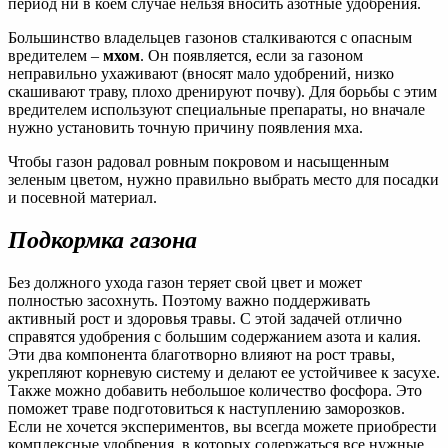
период ни в коем случае нельзя вносить азотные удобрения.
Большинство владельцев газонов сталкиваются с опасным
вредителем –
мхом
. Он появляется, если за газоном
неправильно ухаживают (вносят мало удобрений, низко
скашивают траву, плохо дренируют почву). Для борьбы с этим
вредителем используют специальные препараты, но вначале
нужно установить точную причину появления мха.
Чтобы газон радовал ровным покровом и насыщенным
зеленым цветом, нужно правильно выбрать место для посадки
и посевной материал.
Подкормка газона
Без должного ухода газон теряет свой цвет и может
полностью засохнуть. Поэтому важно поддерживать
активный рост и здоровья травы. С этой задачей отлично
справятся удобрения с большим содержанием азота и калия.
Эти два компонента благотворно влияют на рост травы,
укрепляют корневую систему и делают ее устойчивее к засухе.
Также можно добавить небольшое количество фосфора. Это
поможет траве подготовиться к наступлению заморозков.
Если не хочется экспериментов, вы всегда можете приобрести
комплексные удобрения, в которых содержаться все нужные