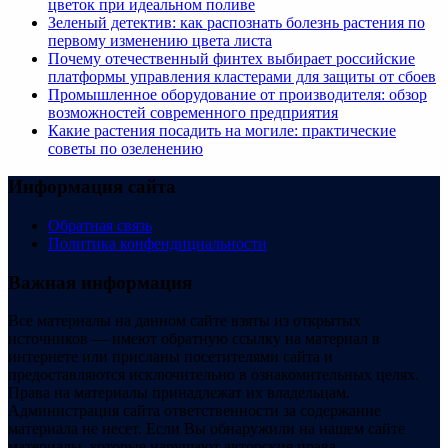
цветок при идеальном поливе
Зеленый детектив: как распознать болезнь растения по
первому изменению цвета листа
Почему отечественный финтех выбирает российские
платформы управления кластерами для защиты от сбоев
Промышленное оборудование от производителя: обзор
возможностей современного предприятия
Какие растения посадить на могиле: практические
советы по озеленению
Информация сайта
Обратная связь
Политика конфендициальности
Важная информация
Все материалы на данном сайте взяты из открытых
источников — имеют обратную ссылку на материал в
интернете или присланы посетителями сайта и
предоставляются исключительно в ознакомительных целях.
Права на материалы принадлежат их владельцам.
Администрация сайта ответственности за содержание
материала не несет. Если Вы обнаружили на нашем сайте
материалы, которые нарушают авторские права,