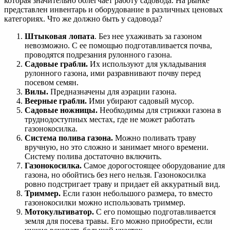
которая значительно облегчает работу садовода. На рынке
представлен инвентарь и оборудование в различных ценовых
категориях. Что же должно быть у садовода?
Штыковая лопата
. Без нее ухаживать за газоном
невозможно. С ее помощью подготавливается почва,
проводятся подрезания рулонного газона.
Садовые грабли.
Их используют для укладывания
рулонного газона, ими разравнивают почву перед
посевом семян.
Вилы.
Предназначены для аэрации газона.
Веерные грабли.
Ими убирают садовый мусор.
Садовые ножницы.
Необходимы для стрижки газона в
труднодоступных местах, где не может работать
газонокосилка.
Система полива газона.
Можно поливать траву
вручную, но это сложно и занимает много времени.
Систему полива достаточно включить.
Газонокосилка.
Самое дорогостоящее оборудование для
газона, но обойтись без него нельзя. Газонокосилка
ровно подстригает траву и придает ей аккуратный вид.
Триммер.
Если газон небольшого размера, то вместо
газонокосилки можно использовать триммер.
Мотокультиватор.
С его помощью подготавливается
земля для посева травы. Его можно приобрести, если