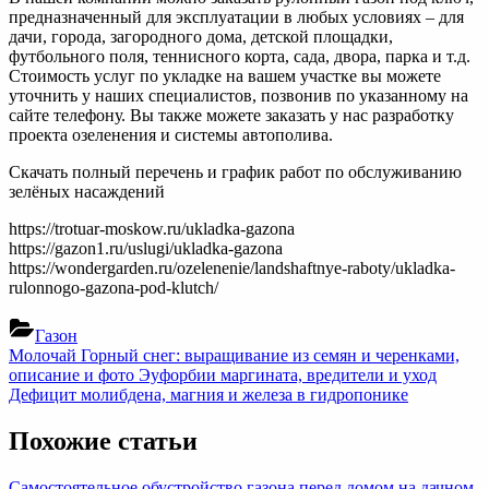
предназначенный для эксплуатации в любых условиях – для
дачи, города, загородного дома, детской площадки,
футбольного поля, теннисного корта, сада, двора, парка и т.д.
Стоимость услуг по укладке на вашем участке вы можете
уточнить у наших специалистов, позвонив по указанному на
сайте телефону. Вы также можете заказать у нас разработку
проекта озеленения и системы автополива.
Скачать полный перечень и график работ по обслуживанию
зелёных насаждений
https://trotuar-moskow.ru/ukladka-gazona
https://gazon1.ru/uslugi/ukladka-gazona
https://wondergarden.ru/ozelenenie/landshaftnye-raboty/ukladka-
rulonnogo-gazona-pod-klutch/
Газон
Навигация
Previous
Молочай Горный снег: выращивание из семян и черенками,
Post:
описание и фото Эуфорбии маргината, вредители и уход
по
Next
Дефицит молибдена, магния и железа в гидропонике
записям
Post:
Похожие статьи
Самостоятельное обустройство газона перед домом на дачном