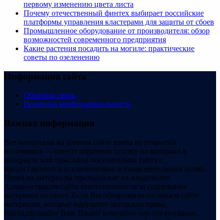
первому изменению цвета листа
Почему отечественный финтех выбирает российские
платформы управления кластерами для защиты от сбоев
Промышленное оборудование от производителя: обзор
возможностей современного предприятия
Какие растения посадить на могиле: практические
советы по озеленению
Информация сайта
Обратная связь
Политика конфендициальности
Важная информация
Все материалы на данном сайте взяты из открытых
источников — имеют обратную ссылку на материал в
интернете или присланы посетителями сайта и
предоставляются исключительно в ознакомительных целях.
Права на материалы принадлежат их владельцам.
Администрация сайта ответственности за содержание
материала не несет. Если Вы обнаружили на нашем сайте
материалы, которые нарушают авторские права,
принадлежащие Вам, Вашей компании или организации,