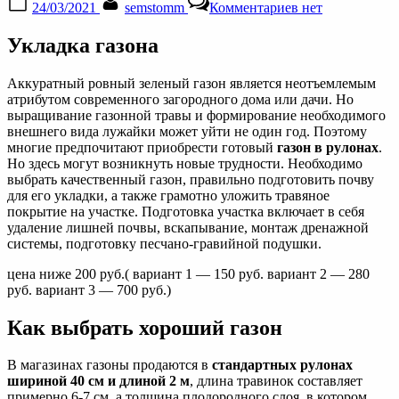
24/03/2021
semstomm
Комментариев
нет
on
записи
Укладка
Укладка газона
рулонного
газона
под
Аккуратный ровный зеленый газон является неотъемлемым
ключ
атрибутом современного загородного дома или дачи. Но
в
выращивание газонной травы и формирование необходимого
Москве
внешнего вида лужайки может уйти не один год. Поэтому
по
многие предпочитают приобрести готовый
газон в рулонах
.
выгодной
Но здесь могут возникнуть новые трудности. Необходимо
цене
выбрать качественный газон, правильно подготовить почву
для его укладки, а также грамотно уложить травяное
покрытие на участке. Подготовка участка включает в себя
удаление лишней почвы, вскапывание, монтаж дренажной
системы, подготовку песчано-гравийной подушки.
цена ниже 200 руб.( вариант 1 — 150 руб. вариант 2 — 280
руб. вариант 3 — 700 руб.)
Как выбрать хороший газон
В магазинах газоны продаются в
стандартных рулонах
шириной 40 см и длиной 2 м
, длина травинок составляет
примерно 6-7 см, а толщина плодородного слоя, в котором