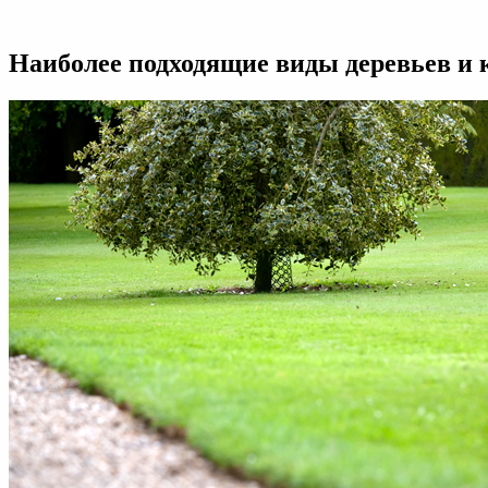
Выбираем
деревья
и
Наиболее подходящие виды деревьев и 
кустарники
для
газонов:
обзор
декоративных
растений