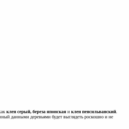
как
клен серый, береза японская
и
клен пенсильванский
.
енный данными деревьями будет выглядеть роскошно и не