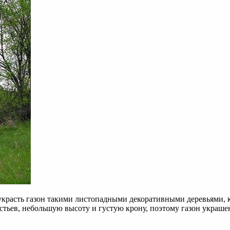
я украсть газон такими листопадными декоративными деревьями, 
истьев, небольшую высоту и густую крону, поэтому газон украш