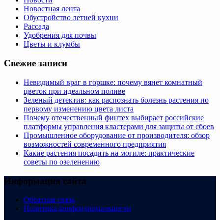
Новостная лента
Обустройство летней кухни
Рассада
Удобрения для почвы
Цветы и клумбы
Свежие записи
Невидимый враг в горшке: почему вянет комнатный
цветок при идеальном поливе
Зеленый детектив: как распознать болезнь растения по
первому изменению цвета листа
Почему отечественный финтех выбирает российские
платформы управления кластерами для защиты от сбоев
Промышленное оборудование от производителя: обзор
возможностей современного предприятия
Какие растения посадить на могиле: практические
советы по озеленению
Информация сайта
Обратная связь
Политика конфендициальности