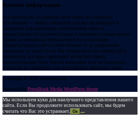
Важная информация
Все материалы на данном сайте взяты из открытых
источников — имеют обратную ссылку на материал в
интернете или присланы посетителями сайта и
предоставляются исключительно в ознакомительных целях.
Права на материалы принадлежат их владельцам.
Администрация сайта ответственности за содержание
материала не несет. Если Вы обнаружили на нашем сайте
материалы, которые нарушают авторские права,
принадлежащие Вам, Вашей компании или организации,
пожалуйста, сообщите нам через форму обратной связи.
Copyright © 2026 semstomm.ru.
Powered by
PressBook Media WordPress theme
Мы используем куки для наилучшего представления нашего
сайта. Если Вы продолжите использовать сайт, мы будем
считать что Вас это устраивает.
Ок