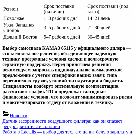
Срок поставки
Срок поставки (под
Регион
(наличие)
заказ)
Поволжье
1–3 рабочих дня
14–21 день
Урал, Западная
3–5 рабочих дней
21–30 дней
Сибирь
Дальний Восток
5–7 рабочих дней
30–45 дней
Выбор самосвала КАМАЗ 65115 у официального дилера —
это комплексное решение, объединяющее надежную
технику, прозрачные условия сделки и долгосрочную
сервисную поддержку. Перед принятием решения
рекомендуем запросить индивидуальное коммерческое
предложение с учетом специфики ваших задач: типа
перевозимых грузов, условий эксплуатации и бюджета.
Специалисты подберут оптимальную комплектацию,
рассчитают график ТО и предложат выгодные
финансовые условия, что позволит минимизировать риски
и максимизировать отдачу от вложений в технику.
Новости
Навигация
Previous
Датчик засоренности воздушного фильтра: как он спасает
Post:
ресурс двигателя и топливо
по
Next
Работа в Lactalis — выбор для тех, кто ценит белую зарплату и