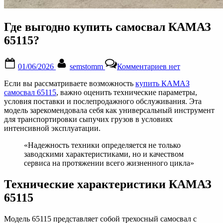
Где выгодно купить самосвал КАМАЗ
65115?
Posted
By
к
01/06/2026
semstomm
Комментариев
нет
on
записи
Где
Если вы рассматриваете возможность
купить КАМАЗ
выгодно
самосвал 65115
, важно оценить технические параметры,
купить
условия поставки и послепродажного обслуживания. Эта
самосвал
модель зарекомендовала себя как универсальный инструмент
КАМАЗ
для транспортировки сыпучих грузов в условиях
65115?
интенсивной эксплуатации.
«Надежность техники определяется не только
заводскими характеристиками, но и качеством
сервиса на протяжении всего жизненного цикла»
Технические характеристики КАМАЗ
65115
Модель 65115 представляет собой трехосный самосвал с