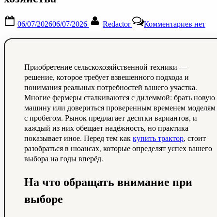
Posted
By
к
06/07/2026
06/07/2026
Redactor
Комментариев
нет
on
записи
Как
правил
купить
тракто
Приобретение сельскохозяйственной техники —
для
решение, которое требует взвешенного подхода и
хозяйст
понимания реальных потребностей вашего участка.
Многие фермеры сталкиваются с дилеммой: брать новую
машину или довериться проверенным временем моделям
с пробегом. Рынок предлагает десятки вариантов, и
каждый из них обещает надёжность, но практика
показывает иное. Перед тем как
купить трактор
, стоит
разобраться в нюансах, которые определят успех вашего
выбора на годы вперёд.
На что обращать внимание при
выборе