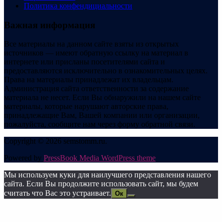
Политика конфендициальности
Важная информация
Все материалы на данном сайте взяты из открытых
источников — имеют обратную ссылку на материал в
интернете или присланы посетителями сайта и
предоставляются исключительно в ознакомительных целях.
Права на материалы принадлежат их владельцам.
Администрация сайта ответственности за содержание
материала не несет. Если Вы обнаружили на нашем сайте
материалы, которые нарушают авторские права,
принадлежащие Вам, Вашей компании или организации,
пожалуйста, сообщите нам через форму обратной связи.
Copyright © 2026 semstomm.ru.
Powered by
PressBook Media WordPress theme
Мы используем куки для наилучшего представления нашего
сайта. Если Вы продолжите использовать сайт, мы будем
считать что Вас это устраивает.
Ок