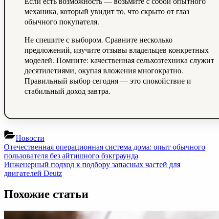
Если есть возможность — возьмите с собой опытного
механика, который увидит то, что скрыто от глаз
обычного покупателя.
Не спешите с выбором. Сравните несколько
предложений, изучите отзывы владельцев конкретных
моделей. Помните: качественная сельхозтехника служит
десятилетиями, окупая вложения многократно.
Правильный выбор сегодня — это спокойствие и
стабильный доход завтра.
Новости
Навигация
Previous
Отечественная операционная система дома: опыт обычного
Post:
пользователя без айтишного бэкграунда
по
Next
Инженерный подход к подбору запасных частей для
записям
Post:
двигателей Deutz
Похожие статьи