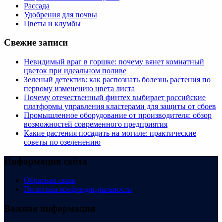
Рассада
Удобрения для почвы
Цветы и клумбы
Свежие записи
Невидимый враг в горшке: почему вянет комнатный
цветок при идеальном поливе
Зеленый детектив: как распознать болезнь растения по
первому изменению цвета листа
Почему отечественный финтех выбирает российские
платформы управления кластерами для защиты от сбоев
Промышленное оборудование от производителя: обзор
возможностей современного предприятия
Какие растения посадить на могиле: практические
советы по озеленению
Информация сайта
Обратная связь
Политика конфендициальности
Важная информация