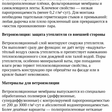
полипропиленовые плёнки, фольгированные мембраны и
самоклеящиеся ленты. Ключевое свойство — низкая
паропроницаемость (менее 0,2 г/м²·сут). Для монтажа
необходима тщательная герметизация стыков и примыканий:
любая дырочка или плохо проклеенный шов превращаются в
«мостик проникновения» пара.
Ветроизоляция: защита утеплителя со внешней стороны
Ветроизоляционный слой монтируют снаружи утеплителя.
Он выполняет сразу две функции: не даёт ветру «выдувать»
тёплый воздух сквозь утеплитель и препятствует намоканию
теплоизоляционного слоя дождевой или талой водой. Поры
утеплителя, особенно минеральной ваты, при попадании
влаги резко теряют теплоизоляционные свойства, а
просушить конструкцию при обрешётке на фасаде или в
кровле бывает невозможно.
Материалы для ветроизоляции
Ветроизоляционные мембраны выпускаются из специально
обработанных полимеров (диффузионные,
супердиффузионные) с контролируемой паропроницаемостью
от 200 до 3000 г/м²·сут и абсолютной водонепроницаемостью.
Более дешёвые варианты — полипропиленовые нетканые