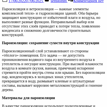
17/06/2022
07/06/2025
semstomm
Комментариев
нет
on
запис
Парои
Пароизоляция и ветроизоляция — важные элементы
и
комплексной тепло- и гидроизоляции зданий. Оба барьера
ветро
защищают конструкцию от избыточной влаги и воздуха, но
зачем
выполняют разные функции. Неправильный выбор или
они
отсутствие этих слоёв приводит к потере тепла, появлению
нужн
конденсата и снижению долговечности строительных
конструкций.
Пароизоляция: сохранение сухости внутри конструкции
Пароизоляционный слой устанавливают со стороны
«тёплого» помещения. Его задача — не допустить
проникновения водяного пара из внутреннего воздуха в
утеплитель и несущие конструкции. При высокой влажности
воздуха в комнате (кухня, ванная, прачечная) испарение
стремится пройти внутрь стены или крыши. Без пароизоляции
пар, конденсируясь в холодных зонах утеплителя,
превращается в воду, размывает клеевые и штукатурные
составы, вызывает коррозию металлоконструкций и гниение
дерева.
Материалы для пароизоляции
В качестве пароизоляции используют полиэтиленовые и