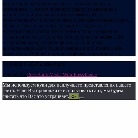
Все материалы на данном сайте взяты из открытых
источников — имеют обратную ссылку на материал в
интернете или присланы посетителями сайта и
предоставляются исключительно в ознакомительных целях.
Права на материалы принадлежат их владельцам.
Администрация сайта ответственности за содержание
материала не несет. Если Вы обнаружили на нашем сайте
материалы, которые нарушают авторские права,
принадлежащие Вам, Вашей компании или организации,
пожалуйста, сообщите нам через форму обратной связи.
Copyright © 2026 semstomm.ru.
Powered by
PressBook Media WordPress theme
Мы используем куки для наилучшего представления нашего
сайта. Если Вы продолжите использовать сайт, мы будем
считать что Вас это устраивает.
Ок