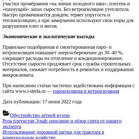
участки промёрзания «на линии холодного шва», плесень и
«пахнущий» запах сырости. Без ветроизоляции утеплитель
быстро промачивается дождем, теряет упругость и
теплоизоляцию, а при замерзании используют свои поры для
разрушения плит и матов.
Экономические и экологические выгоды
Правильно подобранная и смонтированная паро- и
ветроизоляция повышает энергосбережение до 30–40 %,
сокращает расходы на отопление и кондиционирование.
Отсутствие сырости продлевает срок службы строительных
материалов, снижает потребность в ремонтах и поддержании
микроклимата.
При написании статьи частично задействована информация с
сайта www.i-strela.ru —
пароизоляция и ветроизоляция
Дата публикации: 17 июня 2022 года
Обустройство летней кухни
Навигация
Previous
Роза плетистая Эльф: описание и обзор сорта от нашего
Post:
эксперта
по
Next
Использование дорожной щетки для трактора в
записям
Post:
коммунальном хозяйстве