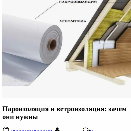
Пароизоляция и ветроизоляция: зачем
они нужны
Posted
By
к