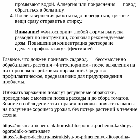
промывают водой. Аллергия или покраснения — повод
обратиться в больницу.
После завершения работы надо переодеться, грязные
вещи сразу отправить в стирку.
Внимание!
«Фитоспорин» любой формы выпуска
разводят по инструкции, соблюдая рекомендуемые
дозы. Повышенная концентрация раствора не
сделает профилактику эффективней.
Главное, что должен понимать садовод, — бессмысленно
обрабатывать растения «Фитоспорином» после выявления на
них признаков грибковых поражений. Средство —
профилактическое, предназначено для предупреждения
проблемы.
Избежать заражения помогут регулярные обработки,
проводимые с момента посева рассады и до сбора томатов.
Знание и соблюдение этих правил позволит повысить шансы
на получение хорошего урожая, без потерь растений в течение
сезона.
https://anisima.ru/chem-tak-horosh-fitosporin-i-pochemu-kazhdyy-
ogorodnik-o-nem-znaet/
https://sait-pro-dachu.ru/instruktsiya-po-primeneniyu-fitosporina-