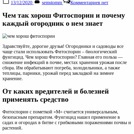
13/12/2020
semstomm
Комментариев
нет
on
записи
Чем
Чем так хорош Фитоспорин и почему
хорош
Фитоспорин:
каждый огородник о нем знает
где
и
как
его
Здравствуйте, дорогие друзья! Огородники и садоводы все
применять
чаще стали использовать Фитоспорин – биологический
огороднику
фунгицид. Чем хорош Фитоспорин? Главная его польза —
снижение инфекций в почве, местах хранения урожая после
сбора. Им обрабатывают погреба, холодильники, а также
теплицы, парники, урожай перед закладкой на зимнее
хранение.
От каких вредителей и болезней
применять средство
Фитоспорин с пометкой «М» считается универсальным,
безопасным препаратом. Фунгицид нашел применение в
садах и огородах в битве с грибковыми поражениями почвы и
растений.