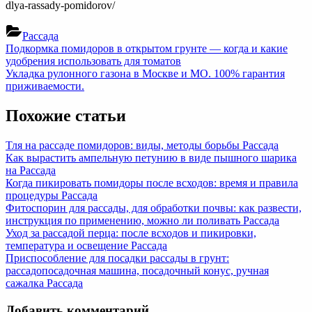
dlya-rassady-pomidorov/
Рассада
Навигация
Previous
Подкормка помидоров в открытом грунте — когда и какие
Post:
удобрения использовать для томатов
по
Next
Укладка рулонного газона в Москве и МО. 100% гарантия
записям
Post:
приживаемости.
Похожие статьи
Тля на рассаде помидоров: виды, методы борьбы
Рассада
Как вырастить ампельную петунию в виде пышного шарика
на
Рассада
Когда пикировать помидоры после всходов: время и правила
процедуры
Рассада
Фитоспорин для рассады, для обработки почвы: как развести,
инструкция по применению, можно ли поливать
Рассада
Уход за рассадой перца: после всходов и пикировки,
температура и освещение
Рассада
Приспособление для посадки рассады в грунт:
рассадопосадочная машина, посадочный конус, ручная
сажалка
Рассада
Добавить комментарий